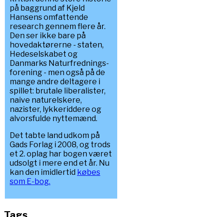
på baggrund af Kjeld
Hansens omfattende
research gennem flere år.
Den ser ikke bare på
hovedaktørerne - staten,
Hedeselskabet og
Danmarks Naturfrednings-
forening - men også på de
mange andre deltagere i
spillet: brutale liberalister,
naive naturelskere,
nazister, lykkeriddere og
alvorsfulde nyttemænd.
Det tabte land udkom på
Gads Forlag i 2008, og trods
et 2. oplag har bogen været
udsolgt i mere end et år. Nu
kan den imidlertid
købes
som E-bog.
Tags