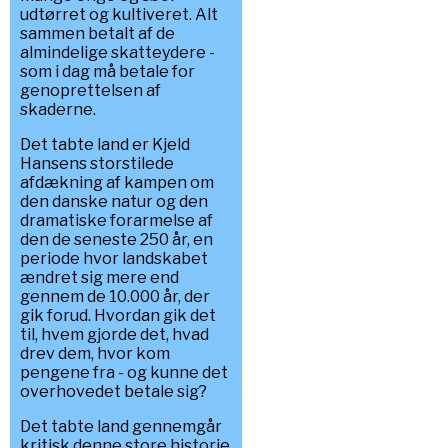
udtørret og kultiveret. Alt
sammen betalt af de
almindelige skatteydere -
som i dag må betale for
genoprettelsen af
skaderne.
Det tabte land er Kjeld
Hansens storstilede
afdækning af kampen om
den danske natur og den
dramatiske forarmelse af
den de seneste 250 år, en
periode hvor landskabet
ændret sig mere end
gennem de 10.000 år, der
gik forud. Hvordan gik det
til, hvem gjorde det, hvad
drev dem, hvor kom
pengene fra - og kunne det
overhovedet betale sig?
Det tabte land gennemgår
kritisk denne store historie