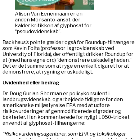
Alison Van Eenennaam er en
anden Monsanto-ansat, der
kalder kritikken af glyphosat for
“pseudovidenskab”.
Backhaus’s pointe gælder også for Roundup-tilhængere
som Kevin Folta (professor i agrovidenskab ved
University of Florida), der offentligt drikker Roundup for
at (med hans egne ord) ”demonstrere uskadeligheden.”
Det er det samme som at ryge en enkelt cigaret for at
demonstrere, at rygning er uskadeligt.
Uvidenhed eller bedrag
Dr. Doug Gurian-Sherman er policykonsulent i
landbrugsvidenskab, og arbejdede tidligere for den
amerikanske miljøstyrelse EPA med at udføre
risikovurderinger af genmodificerede afgrøder og
bakterier. Han kommenterede for nyligt LD50-tricket
anvendt af glyphosat-tilhængerne:
”Risikovurderingsagenturer, som EPA og toksikologer