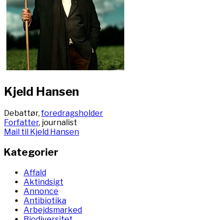
Kjeld Hansen
Debattør,
foredragsholder
Forfatter
, journalist
Mail til Kjeld Hansen
Kategorier
Affald
Aktindsigt
Annonce
Antibiotika
Arbejdsmarked
Biodiversitet