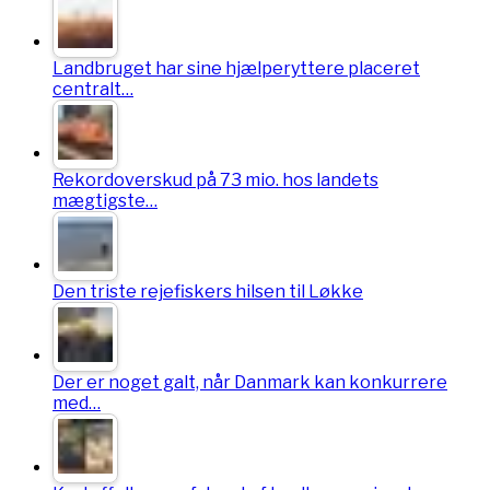
Landbruget har sine hjælperyttere placeret
centralt…
Rekordoverskud på 73 mio. hos landets
mægtigste…
Den triste rejefiskers hilsen til Løkke
Der er noget galt, når Danmark kan konkurrere
med…