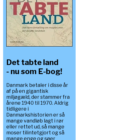
Det tabte land
- nu som E-bog!
Danmark betaler i disse år
af på en gigantisk
miljøgæld, der stammer fra
årene 1940 til 1970. Aldrig
tidligere i
Danmarkshistorien er så
mange vandløb lagt i rør
eller rettet ud, så mange
moser tilintetgjort og så
mange enge og søer