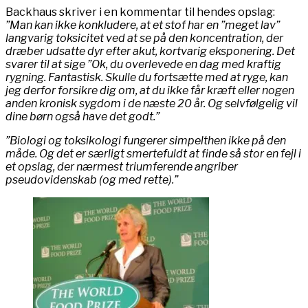
Backhaus skriver i en kommentar til hendes opslag:
”Man kan ikke konkludere, at et stof har en ”meget lav”
langvarig toksicitet ved at se på den koncentration, der
dræber udsatte dyr efter akut, kortvarig eksponering. Det
svarer til at sige ”Ok, du overlevede en dag med kraftig
rygning. Fantastisk. Skulle du fortsætte med at ryge, kan
jeg derfor forsikre dig om, at du ikke får kræft eller nogen
anden kronisk sygdom i de næste 20 år. Og selvfølgelig vil
dine børn også have det godt.”
”Biologi og toksikologi fungerer simpelthen ikke på den
måde. Og det er særligt smertefuldt at finde så stor en fejl i
et opslag, der nærmest triumferende angriber
pseudovidenskab (og med rette).”