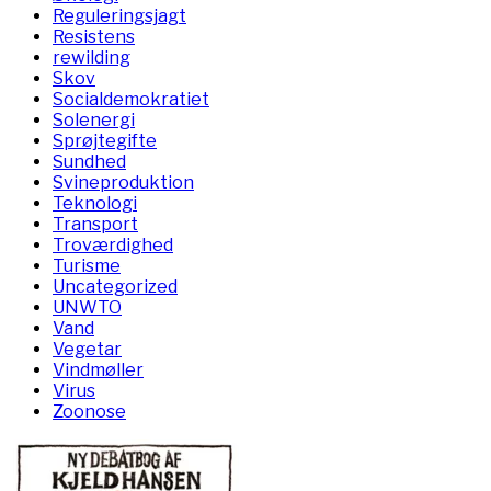
Reguleringsjagt
Resistens
rewilding
Skov
Socialdemokratiet
Solenergi
Sprøjtegifte
Sundhed
Svineproduktion
Teknologi
Transport
Troværdighed
Turisme
Uncategorized
UNWTO
Vand
Vegetar
Vindmøller
Virus
Zoonose