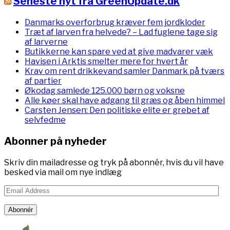
Seneste nyt fra GreenUpdate.dk
Danmarks overforbrug kræver fem jordkloder
Træt af larven fra helvede? – Lad fuglene tage sig
af larverne
Butikkerne kan spare ved at give madvarer væk
Havisen i Arktis smelter mere for hvert år
Krav om rent drikkevand samler Danmark på tværs
af partier
Økodag samlede 125.000 børn og voksne
Alle køer skal have adgang til græs og åben himmel
Carsten Jensen: Den politiske elite er grebet af
selvfedme
Abonner på nyheder
Skriv din mailadresse og tryk på abonnér, hvis du vil have
besked via mail om nye indlæg
Email
Address
Abonnér