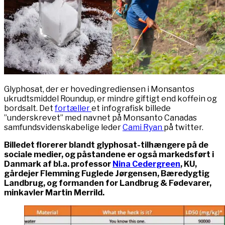
Glyphosat, der er hovedingrediensen i Monsantos
ukrudtsmiddel Roundup, er mindre giftigt end koffein og
bordsalt. Det
fortæller
et infografisk billede
”underskrevet” med navnet på Monsanto Canadas
samfundsvidenskabelige leder
Cami Ryan
på twitter.
Billedet florerer blandt glyphosat-tilhængere på de
sociale medier, og påstandene er også markedsført i
Danmark af bl.a. professor
Nina Cedergreen
, KU,
gårdejer Flemming Fuglede Jørgensen, Bæredygtig
Landbrug, og formanden for Landbrug & Fødevarer,
minkavler Martin Merrild.