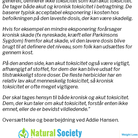
generelt, definerer ikke toksicitet som kun akut toksicitet.
De tager både akut og kronisk toksicitet i betragtning. De
baserer typisk acceptabel eksponering i kosten hos
befolkningen på den laveste dosis, der kan være skadelig.
Hvis for eksempel en mindre eksponering forårsager
kronisk skade (fx nyreskade, kræft eller Parkinsons
Sygdom) fremfor akut skade, vil den lavere dosis blive
brugt til at definere det niveau, som folk kan udsættes for
gennem kost.
På den anden side, kan akut toksicitet også være vigtigt,
afhængigt af stoffet, for dem der kan blive udsat for
tilstrækkeligt store doser. De fleste herbicider har en
relativ lav akut menneskelig toksicitet, så kronisk
toksicitet er ofte meget vigtigere.
Der skal tages hensyn til både kronisk og akut toksicitet.
Dem, der kun taler om akut toksicitet, forstår enten ikke
emnet, eller de er bevidst vildledende.”
Oversættelse og bearbejdning ved Addie Hansen.