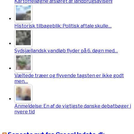
Kartoffelløgne afsløret af landbrugsavisen!
Historisk tilbageblik: Politisk aftale skulle…
Sydsjællandsk vandløb flyder på 6. døgn med…
Væltede træer og flyvende tagsten er ikke godt
men…
Anmeldelse: En af de vigtigste danske debatbøger i
nyere tid