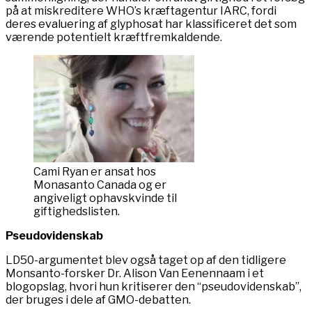
på at miskreditere WHO’s kræftagentur IARC, fordi
deres evaluering af glyphosat har klassificeret det som
værende potentielt kræftfremkaldende.
Cami Ryan er ansat hos
Monasanto Canada og er
angiveligt ophavskvinde til
giftighedslisten.
Pseudovidenskab
LD50-argumentet blev også taget op af den tidligere
Monsanto-forsker Dr. Alison Van Eenennaam i et
blogopslag, hvori hun kritiserer den “pseudovidenskab”,
der bruges i dele af GMO-debatten.