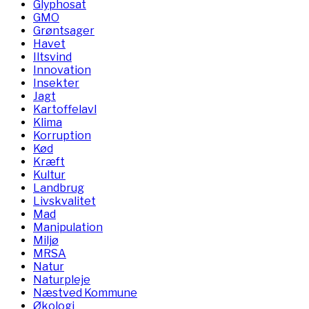
Glyphosat
GMO
Grøntsager
Havet
Iltsvind
Innovation
Insekter
Jagt
Kartoffelavl
Klima
Korruption
Kød
Kræft
Kultur
Landbrug
Livskvalitet
Mad
Manipulation
Miljø
MRSA
Natur
Naturpleje
Næstved Kommune
Økologi