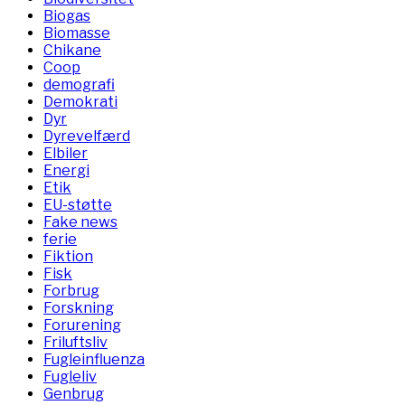
Biogas
Biomasse
Chikane
Coop
demografi
Demokrati
Dyr
Dyrevelfærd
Elbiler
Energi
Etik
EU-støtte
Fake news
ferie
Fiktion
Fisk
Forbrug
Forskning
Forurening
Friluftsliv
Fugleinfluenza
Fugleliv
Genbrug