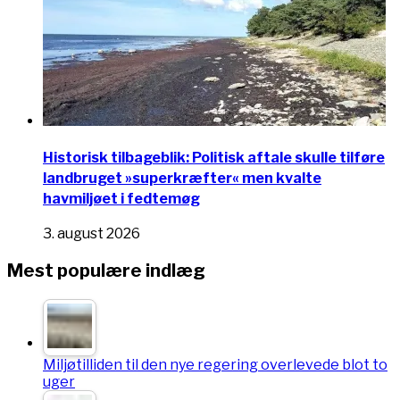
Historisk tilbageblik: Politisk aftale skulle tilføre
landbruget »superkræfter« men kvalte
havmiljøet i fedtemøg
3. august 2026
Mest populære indlæg
Miljøtilliden til den nye regering overlevede blot to
uger