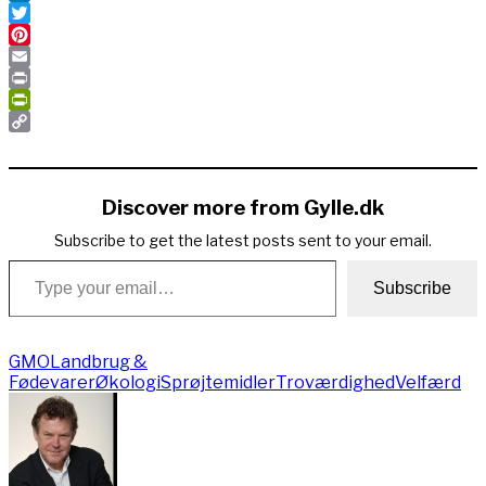
LinkedIn
Twitter
Pinterest
Email
Print
PrintFriendly
Copy
Link
Discover more from Gylle.dk
Subscribe to get the latest posts sent to your email.
Type your email…
Subscribe
GMO
Landbrug &
Fødevarer
Økologi
Sprøjtemidler
Troværdighed
Velfærd