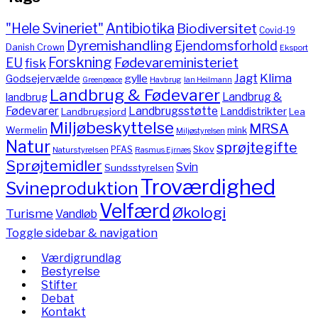
"Hele Svineriet"
Antibiotika
Biodiversitet
Covid-19
Dyremishandling
Ejendomsforhold
Danish Crown
Eksport
Forskning
Fødevareministeriet
EU
fisk
Jagt
Klima
gylle
Godsejervælde
Havbrug
Greenpeace
Ian Heilmann
Landbrug & Fødevarer
Landbrug &
landbrug
Fødevarer
Landbrugsstøtte
Landdistrikter
Landbrugsjord
Lea
Miljøbeskyttelse
MRSA
Wermelin
mink
Miljøstyrelsen
Natur
sprøjtegifte
PFAS
Skov
Naturstyrelsen
Rasmus Ejrnæs
Sprøjtemidler
Svin
Sundsstyrelsen
Troværdighed
Svineproduktion
Velfærd
Økologi
Turisme
Vandløb
Toggle sidebar & navigation
Værdigrundlag
Bestyrelse
Stifter
Debat
Kontakt