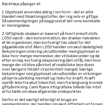
Backhaus påpeger at:
1. Glyphosat anvendes aldrig i ren form – det er altid
blandet med tilsætningsstoffer, der i sig selv er giftige.
Så sammenligninger på baggrund af det rene kemikalie
er meningsløse.
2. Giftigheds-skalaen er baseret på hvert enkelt stofs
LD50 værdi – den koncentration, der dræber halvdelen
af de organismer, man kortvarigt har udsat for det
pågældende stof. Men LD50 handler om akut dødelighed.
Bekymringen omkring ukrudtsmidler med glyphosat er
ikke hvor mange mennesker, der vil bukke under og dø
efter en høj, kortvarig eksponering (det vil få), men hvor
mange der vil blive påvirket af realistiske lave doser
over længere tid (det vil potentielt mange). Særlige
bekymringer ved glyphosat-ukrudtsmidler er virkninger
på børns udvikling mentalt og risiko for kræft. Kræft
opstår ikke fra akut toksicitet, men fra langvarig kronisk
giftpåvirkning. Cami Ryans infografiske billede har intet
at fortælle om disse afgørende endepunkter.
Derfor er det særligt latterligt at bruge en
sammenligning, der handler om akut giftighed i et forsøg