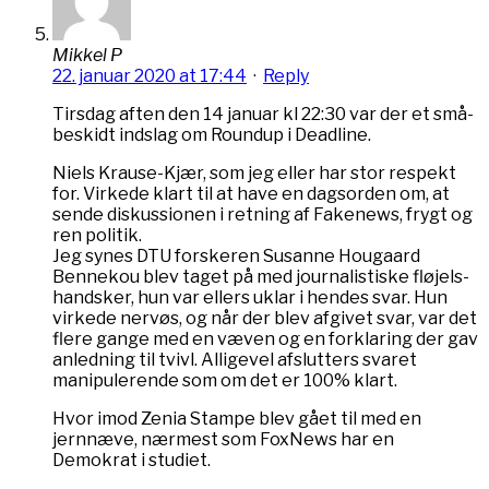
Mikkel P
22. januar 2020 at 17:44
·
Reply
Tirsdag aften den 14 januar kl 22:30 var der et små-
beskidt indslag om Roundup i Deadline.
Niels Krause-Kjær, som jeg eller har stor respekt
for. Virkede klart til at have en dagsorden om, at
sende diskussionen i retning af Fakenews, frygt og
ren politik.
Jeg synes DTU forskeren Susanne Hougaard
Bennekou blev taget på med journalistiske fløjels-
handsker, hun var ellers uklar i hendes svar. Hun
virkede nervøs, og når der blev afgivet svar, var det
flere gange med en væven og en forklaring der gav
anledning til tvivl. Alligevel afslutters svaret
manipulerende som om det er 100% klart.
Hvor imod Zenia Stampe blev gået til med en
jernnæve, nærmest som FoxNews har en
Demokrat i studiet.