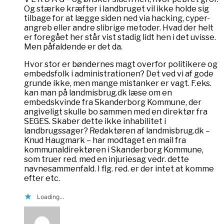
Og stærke kræfter i landbruget vil ikke holde sig
tilbage for at lægge siden ned via hacking, cyper-
angreb eller andre slibrige metoder. Hvad der helt
er foregået her står vist stadig lidt hen i det uvisse.
Men påfaldende er det da.
Hvor stor er bøndernes magt overfor politikere og
embedsfolk i administrationen? Det ved vi af gode
grunde ikke, men mange mistanker er vagt. F.eks.
kan man på landmisbrug.dk læse om en
embedskvinde fra Skanderborg Kommune, der
angiveligt skulle bo sammen med en direktør fra
SEGES. Skaber dette ikke inhabilitet i
landbrugssager? Redaktøren af landmisbrug.dk –
Knud Haugmark – har modtaget en mail fra
kommunaldirektøren i Skanderborg Kommune,
som truer red. med en injuriesag vedr. dette
navnesammenfald. I flg. red. er der intet at komme
efter etc.
Loading...