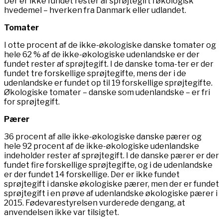
Der er ikke fundet rester af sprøjtegift i økologisk
hvedemel – hverken fra Danmark eller udlandet.
Tomater
I otte procent af de ikke-økologiske danske tomater og
hele 62 % af de ikke-økologiske udenlandske er der
fundet rester af sprøjtegift. I de danske toma-ter er der
fundet tre forskellige sprøjtegifte, mens der i de
udenlandske er fundet op til 19 forskellige sprøjtegifte.
Økologiske tomater – danske som udenlandske – er fri
for sprøjtegift.
Pærer
36 procent af alle ikke-økologiske danske pærer og
hele 92 procent af de ikke-økologiske udenlandske
indeholder rester af sprøjtegift. I de danske pærer er der
fundet fire forskellige sprøjtegifte, og i de udenlandske
er der fundet 14 forskellige. Der er ikke fundet
sprøjtegift i danske økologiske pærer, men der er fundet
sprøjtegift i en prøve af udenlandske økologiske pærer i
2015. Fødevarestyrelsen vurderede dengang, at
anvendelsen ikke var tilsigtet.