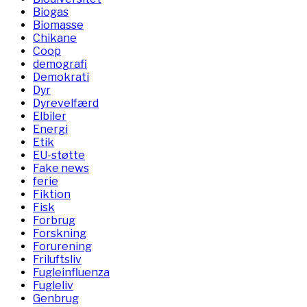
Biogas
Biomasse
Chikane
Coop
demografi
Demokrati
Dyr
Dyrevelfærd
Elbiler
Energi
Etik
EU-støtte
Fake news
ferie
Fiktion
Fisk
Forbrug
Forskning
Forurening
Friluftsliv
Fugleinfluenza
Fugleliv
Genbrug