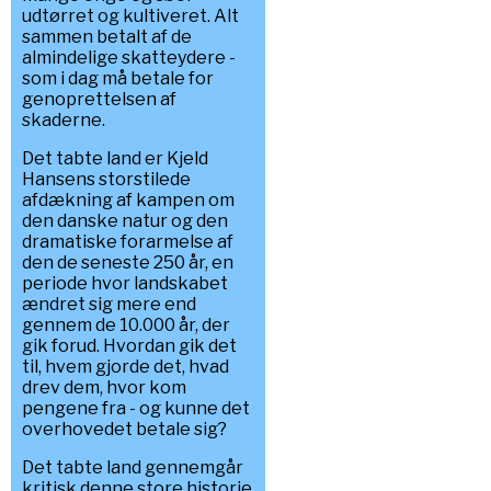
udtørret og kultiveret. Alt
sammen betalt af de
almindelige skatteydere -
som i dag må betale for
genoprettelsen af
skaderne.
Det tabte land er Kjeld
Hansens storstilede
afdækning af kampen om
den danske natur og den
dramatiske forarmelse af
den de seneste 250 år, en
periode hvor landskabet
ændret sig mere end
gennem de 10.000 år, der
gik forud. Hvordan gik det
til, hvem gjorde det, hvad
drev dem, hvor kom
pengene fra - og kunne det
overhovedet betale sig?
Det tabte land gennemgår
kritisk denne store historie