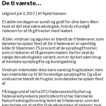
De ti værste…
Udgivet juli 3, 2017 | Af Kjeld Hansen
Et æble om dagen er sundt og godt for dine børn. Men
husk at det skal være økologisk, hvis du vil undgå
risikoen for at få giftrester med i købet.
Æbler, vindruer og agurker er blandt de ti fødevarer, som
danskerne spiser flest af. De ti fødevarer er samtidig
kilde til tilsammen 75 procent af de sprøjtegiftrester,
som vi risikerer at få gennem maden. Derfor skal du
vælge den økologiske variant, som er dyrket uden brug
af kemiske sprøjtegifte og kunstgødning.
Vindruer indeholder ikke bare vand og frugtsukker, men
kan indeholde op til 30 forskellige sprøjtegifte. Og så er
vindruerne blandt de frugter, som danskerne spiser flest
af.
På baggrund af tal fra DTU Fødevareinstituttet og
Fødevarestyrelsens pesticidkontrol har Danmarks
Naturfredningsforening listet de ti fødevarer, som det
kan betale sig at skifte til de økologiske af slagsen, hvis