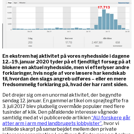
En ekstrem høj aktivitet på vores nyhedsside i dagene
12.-19. januar 2020 tyder på et fjendtligt forsøg på at
blokere en aktuel nyhedsside, men vi efterlyser andre
forklaringer, hvis nogle af vore læsere har kendskab
til, hvordan den slags angreb udføres – eller en mere
fredsommelig forklaring på, hvad der har ramt siden.
Det drejer sig om en unormal aktivitet, der begyndte
søndag 12. januar. En gammel artikel om sprøjtegifte fra
3. juli 2017 blev pludselig overmåde populær med flere
tusinder af klik. Den påfaldende interesse vågnede
samtidig med at vi publicerede artiklen
“AU-forskere går
atter arm i arm med landbrugets lobbyister”
, hvor vi
stillede skarpt på samarbejdet mellem den private