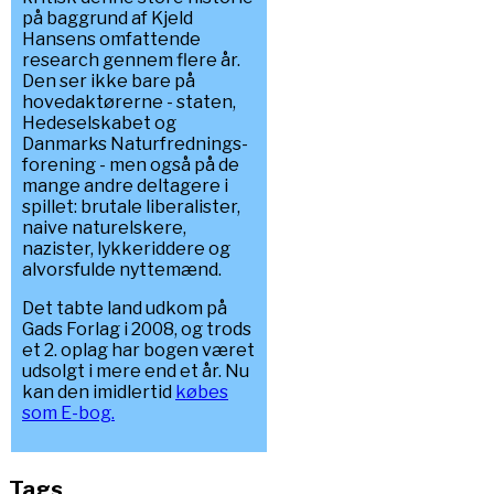
på baggrund af Kjeld
Hansens omfattende
research gennem flere år.
Den ser ikke bare på
hovedaktørerne - staten,
Hedeselskabet og
Danmarks Naturfrednings-
forening - men også på de
mange andre deltagere i
spillet: brutale liberalister,
naive naturelskere,
nazister, lykkeriddere og
alvorsfulde nyttemænd.
Det tabte land udkom på
Gads Forlag i 2008, og trods
et 2. oplag har bogen været
udsolgt i mere end et år. Nu
kan den imidlertid
købes
som E-bog.
Tags