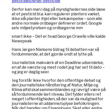
pesticides/what-pesticide
Derfor kan man i dag på myndighedernes side læse
at et pesticid bl.a. kan regulerer planters vækst,
ikke slå planter ihjel eller bekæmpelse – som alle
andre normale ordbøger definerer ordet. Google
selv miljøstyrelsen og ordbøgerne mm
smart ikke – Det er hvad George Orwells ville kalde
Newspeak
Hans Jørgen Nielsens bidrag til debatten var så
fordummende, at det gjorde ondt at lytte på.
Journalistisk makværk af en Deadline udsendelse,
en af de værste og mest rodet jeg har set til dato –
og jeg er daglig seer.
Jeg forstår ikke hvorfor den offentlige debat og
den journalistiske håndtering af Natur, Miljø og
Klima altid skal sammenblandes og i øvrigt være på
så fordummende lavt niveau. Det fylder ellers ret
meget i offentligheden, så der var da mulighed for
journalisterne at uddanne/oplyse befolkningen.
Når det handler om Finansloven, Skat eller andre