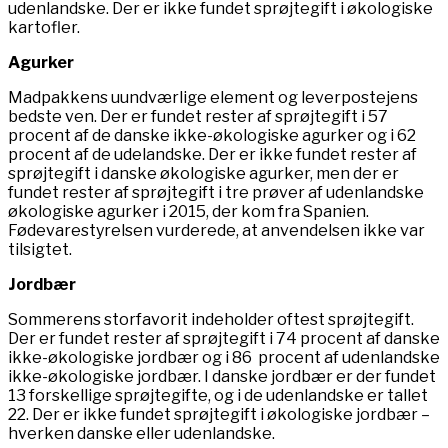
udenlandske. Der er ikke fundet sprøjtegift i økologiske
kartofler.
Agurker
Madpakkens uundværlige element og leverpostejens
bedste ven. Der er fundet rester af sprøjtegift i 57
procent af de danske ikke-økologiske agurker og i 62
procent af de udelandske. Der er ikke fundet rester af
sprøjtegift i danske økologiske agurker, men der er
fundet rester af sprøjtegift i tre prøver af udenlandske
økologiske agurker i 2015, der kom fra Spanien.
Fødevarestyrelsen vurderede, at anvendelsen ikke var
tilsigtet.
Jordbær
Sommerens storfavorit indeholder oftest sprøjtegift.
Der er fundet rester af sprøjtegift i 74 procent af danske
ikke-økologiske jordbær og i 86 procent af udenlandske
ikke-økologiske jordbær. I danske jordbær er der fundet
13 forskellige sprøjtegifte, og i de udenlandske er tallet
22. Der er ikke fundet sprøjtegift i økologiske jordbær –
hverken danske eller udenlandske.