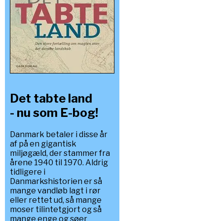
Det tabte land
- nu som E-bog!
Danmark betaler i disse år
af på en gigantisk
miljøgæld, der stammer fra
årene 1940 til 1970. Aldrig
tidligere i
Danmarkshistorien er så
mange vandløb lagt i rør
eller rettet ud, så mange
moser tilintetgjort og så
mange enge og søer