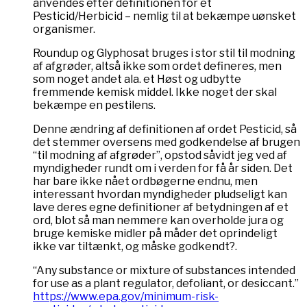
anvendes efter definitionen for et
Pesticid/Herbicid – nemlig til at bekæmpe uønsket
organismer.
Roundup og Glyphosat bruges i stor stil til modning
af afgrøder, altså ikke som ordet defineres, men
som noget andet ala. et Høst og udbytte
fremmende kemisk middel. Ikke noget der skal
bekæmpe en pestilens.
Denne ændring af definitionen af ordet Pesticid, så
det stemmer oversens med godkendelse af brugen
“til modning af afgrøder”, opstod såvidt jeg ved af
myndigheder rundt om i verden for få år siden. Det
har bare ikke nået ordbøgerne endnu, men
interessant hvordan myndigheder pludseligt kan
lave deres egne definitioner af betydningen af et
ord, blot så man nemmere kan overholde jura og
bruge kemiske midler på måder det oprindeligt
ikke var tiltænkt, og måske godkendt?.
“Any substance or mixture of substances intended
for use as a plant regulator, defoliant, or desiccant.”
https://www.epa.gov/minimum-risk-