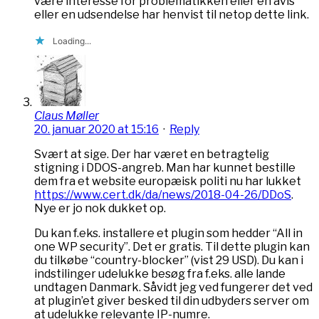
være interesse for problematikken eller en avis
eller en udsendelse har henvist til netop dette link.
Loading...
Claus Møller
20. januar 2020 at 15:16
·
Reply
Svært at sige. Der har været en betragtelig
stigning i DDOS-angreb. Man har kunnet bestille
dem fra et website europæisk politi nu har lukket
https://www.cert.dk/da/news/2018-04-26/DDoS
.
Nye er jo nok dukket op.
Du kan f.eks. installere et plugin som hedder “All in
one WP security”. Det er gratis. Til dette plugin kan
du tilkøbe “country-blocker” (vist 29 USD). Du kan i
indstilinger udelukke besøg fra f.eks. alle lande
undtagen Danmark. Såvidt jeg ved fungerer det ved
at plugin’et giver besked til din udbyders server om
at udelukke relevante IP-numre.