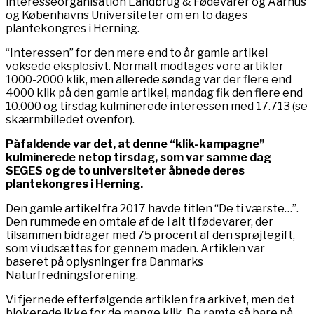
interesseorganisation Landbrug & Fødevarer og Aarhus
og Københavns Universiteter om en to dages
plantekongres i Herning.
“Interessen” for den mere end to år gamle artikel
voksede eksplosivt. Normalt modtages vore artikler
1000-2000 klik, men allerede søndag var der flere end
4000 klik på den gamle artikel, mandag fik den flere end
10.000 og tirsdag kulminerede interessen med 17.713 (se
skærmbilledet ovenfor).
Påfaldende var det, at denne “klik-kampagne”
kulminerede netop tirsdag, som var samme dag
SEGES og de to universiteter åbnede deres
plantekongres i Herning.
Den gamle artikel fra 2017 havde titlen “De ti værste…”.
Den rummede en omtale af de i alt ti fødevarer, der
tilsammen bidrager med 75 procent af den sprøjtegift,
som vi udsættes for gennem maden. Artiklen var
baseret på oplysninger fra Danmarks
Naturfredningsforening.
Vi fjernede efterfølgende artiklen fra arkivet, men det
blokerede ikke for de mange klik. De ramte så bare på