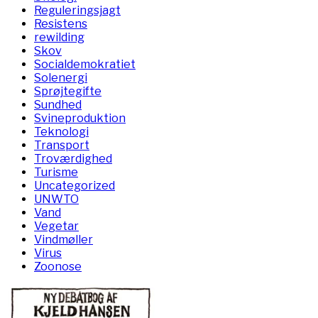
Reguleringsjagt
Resistens
rewilding
Skov
Socialdemokratiet
Solenergi
Sprøjtegifte
Sundhed
Svineproduktion
Teknologi
Transport
Troværdighed
Turisme
Uncategorized
UNWTO
Vand
Vegetar
Vindmøller
Virus
Zoonose