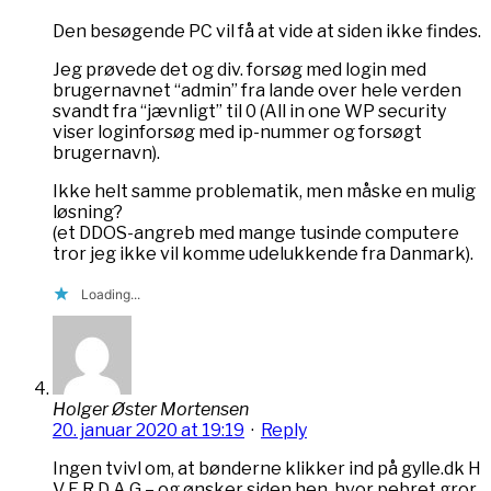
Den besøgende PC vil få at vide at siden ikke findes.
Jeg prøvede det og div. forsøg med login med
brugernavnet “admin” fra lande over hele verden
svandt fra “jævnligt” til 0 (All in one WP security
viser loginforsøg med ip-nummer og forsøgt
brugernavn).
Ikke helt samme problematik, men måske en mulig
løsning?
(et DDOS-angreb med mange tusinde computere
tror jeg ikke vil komme udelukkende fra Danmark).
Loading...
Holger Øster Mortensen
20. januar 2020 at 19:19
·
Reply
Ingen tvivl om, at bønderne klikker ind på gylle.dk H
V E R D A G – og ønsker siden hen, hvor pebret gror.