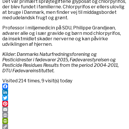
Det var primært sprøjtegiftene glyposat og chlorpyrifos,
der blev fundet i familierne. Chlorpyrifos er ellers ulovlig
at bruge i Danmark, men finder vej til middagsbordet
med udelandsk frugt og grønt.
Professor i miljømedicin på SDU, Philippe Grandjean,
advarer alle og i sær gravide og børn mod chlorpyrifos,
da insektmidlet skader nerverne og kan påvirke
udviklingen af hjernen.
Kilder: Danmarks Naturfredningsforening og
Pesticidrester i fødevarer 2015, Fødevarestyrelsen og
Pesticide Residues Results from the period 2004-2011,
DTU Fødevareinstituttet.
Visited 214 times, 9 visit(s) today
Facebook
LinkedIn
Twitter
Pinterest
Email
Print
PrintFriendly