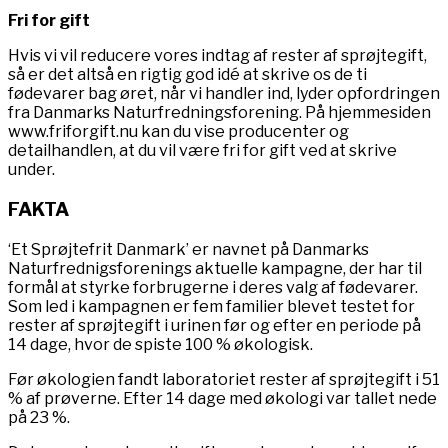
Fri for gift
Hvis vi vil reducere vores indtag af rester af sprøjtegift,
så er det altså en rigtig god idé at skrive os de ti
fødevarer bag øret, når vi handler ind, lyder opfordringen
fra Danmarks Naturfredningsforening. På hjemmesiden
www.friforgift.nu kan du vise producenter og
detailhandlen, at du vil være fri for gift ved at skrive
under.
FAKTA
‘Et Sprøjtefrit Danmark’ er navnet på Danmarks
Naturfrednigsforenings aktuelle kampagne, der har til
formål at styrke forbrugerne i deres valg af fødevarer.
Som led i kampagnen er fem familier blevet testet for
rester af sprøjtegift i urinen før og efter en periode på
14 dage, hvor de spiste 100 % økologisk.
Før økologien fandt laboratoriet rester af sprøjtegift i 51
% af prøverne. Efter 14 dage med økologi var tallet nede
på 23 %.