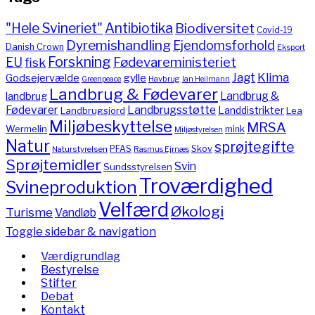
"Hele Svineriet"
Antibiotika
Biodiversitet
Covid-19
Dyremishandling
Ejendomsforhold
Danish Crown
Eksport
Forskning
Fødevareministeriet
EU
fisk
Jagt
Klima
gylle
Godsejervælde
Havbrug
Greenpeace
Ian Heilmann
Landbrug & Fødevarer
Landbrug &
landbrug
Fødevarer
Landbrugsstøtte
Landdistrikter
Landbrugsjord
Lea
Miljøbeskyttelse
MRSA
Wermelin
mink
Miljøstyrelsen
Natur
sprøjtegifte
PFAS
Skov
Naturstyrelsen
Rasmus Ejrnæs
Sprøjtemidler
Svin
Sundsstyrelsen
Troværdighed
Svineproduktion
Velfærd
Økologi
Turisme
Vandløb
Toggle sidebar & navigation
Værdigrundlag
Bestyrelse
Stifter
Debat
Kontakt