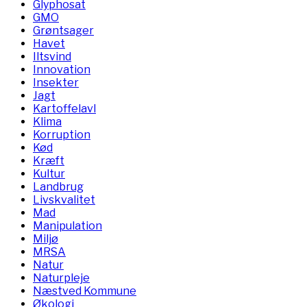
Glyphosat
GMO
Grøntsager
Havet
Iltsvind
Innovation
Insekter
Jagt
Kartoffelavl
Klima
Korruption
Kød
Kræft
Kultur
Landbrug
Livskvalitet
Mad
Manipulation
Miljø
MRSA
Natur
Naturpleje
Næstved Kommune
Økologi