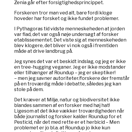
Zenia går efter forsigtighedsprincippet.
Forskeren tror man ved alt, bare fordi kloge
hoveder har forsket og ikke fundet problemer.
I Pythagoras tid vidste menneskeheden at jorden
var flad, det var også nøje undersøgt af forsker
etablissementet. Det viste sig at menneskeheden
blev klogere, det bliver vi nok også i fremtiden
måde at drive landbrug på.
Jeg synes det var et beskidt indslag, og jeg er ikke
en tree-hugging veganer. Jeg er ikke modstander
eller tilhænger af Roundup – jeg er skeptiker!
– men jeg savner autoriteter/forskere der fremstår
på en troværdig måde i debatte, således jeg kan
stole på dem.
Det kræver at Miljø, natur og biodiversitet ikke
blandes sammen af en forsker med høj hat!
Ligesom at det ikke vækker troværdigheden når
både journalist og forsker kalder Roundup for et
Pesticid, når det med rette er et herbicid – Men
problemet er jo bl.a. at Roundup jo ikke kun