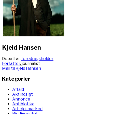
Kjeld Hansen
Debattør,
foredragsholder
Forfatter
, journalist
Mail til Kjeld Hansen
Kategorier
Affald
Aktindsigt
Annonce
Antibiotika
Arbejdsmarked
Biodiversitet