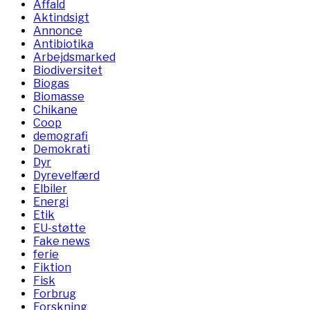
Affald
Aktindsigt
Annonce
Antibiotika
Arbejdsmarked
Biodiversitet
Biogas
Biomasse
Chikane
Coop
demografi
Demokrati
Dyr
Dyrevelfærd
Elbiler
Energi
Etik
EU-støtte
Fake news
ferie
Fiktion
Fisk
Forbrug
Forskning