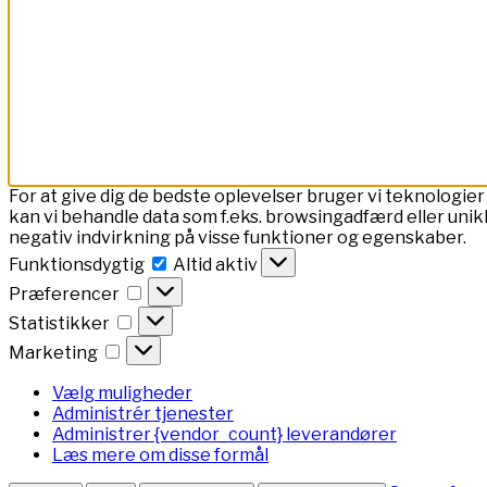
For at give dig de bedste oplevelser bruger vi teknologier
kan vi behandle data som f.eks. browsingadfærd eller unik
negativ indvirkning på visse funktioner og egenskaber.
Funktionsdygtig
Funktionsdygtig
Altid aktiv
Præferencer
Præferencer
Statistikker
Statistikker
Marketing
Marketing
Vælg muligheder
Administrér tjenester
Administrer {vendor_count} leverandører
Læs mere om disse formål