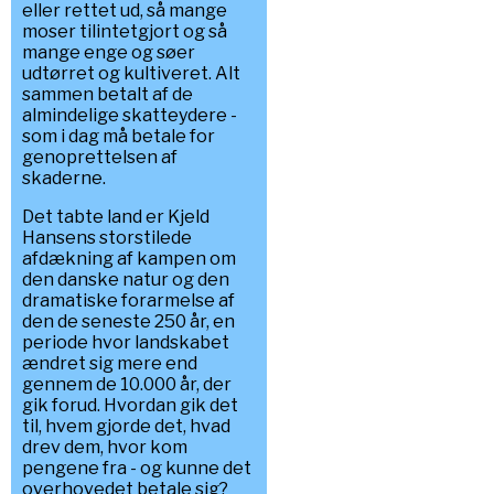
eller rettet ud, så mange
moser tilintetgjort og så
mange enge og søer
udtørret og kultiveret. Alt
sammen betalt af de
almindelige skatteydere -
som i dag må betale for
genoprettelsen af
skaderne.
Det tabte land er Kjeld
Hansens storstilede
afdækning af kampen om
den danske natur og den
dramatiske forarmelse af
den de seneste 250 år, en
periode hvor landskabet
ændret sig mere end
gennem de 10.000 år, der
gik forud. Hvordan gik det
til, hvem gjorde det, hvad
drev dem, hvor kom
pengene fra - og kunne det
overhovedet betale sig?