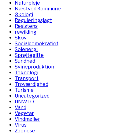
Naturpleje
Næstved Kommune
Økologi
Reguleringsjagt
Resistens
rewilding
Skov
Socialdemokratiet
Solenergi
Sprøjtegifte
Sundhed
Svineproduktion
Teknologi
Transport
Troværdighed
Turisme
Uncategorized
UNWTO
Vand
Vegetar
Vindmøller
Virus
Zoonose