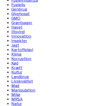
Fugleinfluenza
Fugleliv
Genbrug
Glyphosat
GMO
Grøntsager
Havet
Iltsvind
Innovation
Insekter
Jagt
Kartoffelavl
Klima
Korruption
Kød
Kræft
Kultur
Landbrug
Livskvalitet
Mad
Manipulation
Miljø
MRSA
Natur