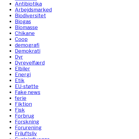
Antibiotika
Arbejdsmarked
Biodiversitet
Biogas
Biomasse
Chikane
Coop
demografi
Demokrati
Dyr
Dyrevelfærd
Elbiler
Energi
Etik
EU-støtte
Fake news
ferie
Fiktion
Fisk
Forbrug
Forskning
Forurening
Friluftsliv