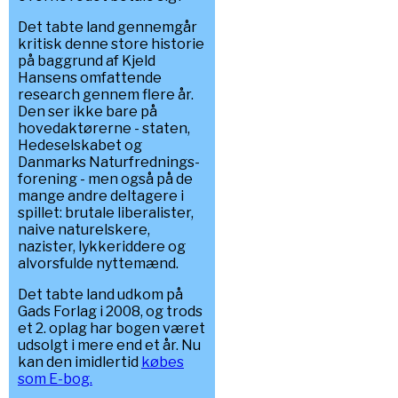
Det tabte land gennemgår
kritisk denne store historie
på baggrund af Kjeld
Hansens omfattende
research gennem flere år.
Den ser ikke bare på
hovedaktørerne - staten,
Hedeselskabet og
Danmarks Naturfrednings-
forening - men også på de
mange andre deltagere i
spillet: brutale liberalister,
naive naturelskere,
nazister, lykkeriddere og
alvorsfulde nyttemænd.
Det tabte land udkom på
Gads Forlag i 2008, og trods
et 2. oplag har bogen været
udsolgt i mere end et år. Nu
kan den imidlertid
købes
som E-bog.