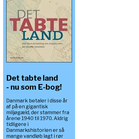
Det tabte land
- nu som E-bog!
Danmark betaler i disse år
af på en gigantisk
miljøgæld, der stammer fra
årene 1940 til 1970. Aldrig
tidligere i
Danmarkshistorien er så
mange vandløb lagt i rør