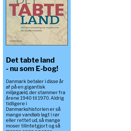
Det tabte land
- nu som E-bog!
Danmark betaler i disse år
af på en gigantisk
miljøgæld, der stammer fra
årene 1940 til 1970. Aldrig
tidligere i
Danmarkshistorien er så
mange vandløb lagt i rør
eller rettet ud, så mange
moser tilintetgjort og så