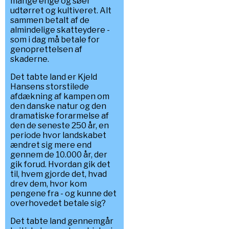
mange enge og søer
udtørret og kultiveret. Alt
sammen betalt af de
almindelige skatteydere -
som i dag må betale for
genoprettelsen af
skaderne.
Det tabte land er Kjeld
Hansens storstilede
afdækning af kampen om
den danske natur og den
dramatiske forarmelse af
den de seneste 250 år, en
periode hvor landskabet
ændret sig mere end
gennem de 10.000 år, der
gik forud. Hvordan gik det
til, hvem gjorde det, hvad
drev dem, hvor kom
pengene fra - og kunne det
overhovedet betale sig?
Det tabte land gennemgår