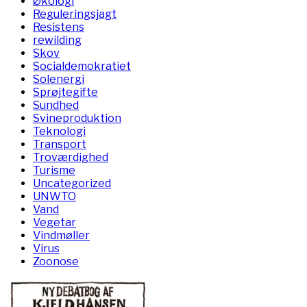
Økologi
Reguleringsjagt
Resistens
rewilding
Skov
Socialdemokratiet
Solenergi
Sprøjtegifte
Sundhed
Svineproduktion
Teknologi
Transport
Troværdighed
Turisme
Uncategorized
UNWTO
Vand
Vegetar
Vindmøller
Virus
Zoonose