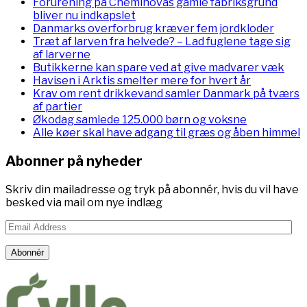
Forurening på Cheminovas gamle fabriksgrund
bliver nu indkapslet
Danmarks overforbrug kræver fem jordkloder
Træt af larven fra helvede? – Lad fuglene tage sig
af larverne
Butikkerne kan spare ved at give madvarer væk
Havisen i Arktis smelter mere for hvert år
Krav om rent drikkevand samler Danmark på tværs
af partier
Økodag samlede 125.000 børn og voksne
Alle køer skal have adgang til græs og åben himmel
Abonner på nyheder
Skriv din mailadresse og tryk på abonnér, hvis du vil have
besked via mail om nye indlæg
Email
Address
Abonnér