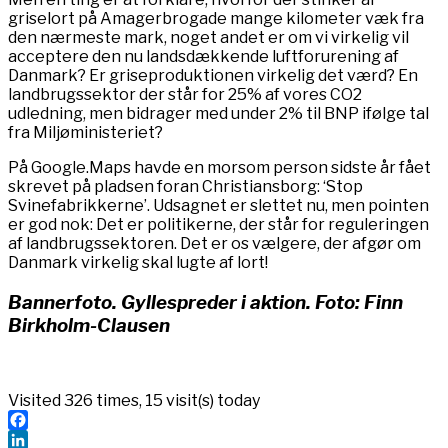
griselort på Amagerbrogade mange kilometer væk fra
den nærmeste mark, noget andet er om vi virkelig vil
acceptere den nu landsdækkende luftforurening af
Danmark? Er griseproduktionen virkelig det værd? En
landbrugssektor der står for 25% af vores CO2
udledning, men bidrager med under 2% til BNP ifølge tal
fra Miljøministeriet?
På Google.Maps havde en morsom person sidste år fået
skrevet på pladsen foran Christiansborg: ‘Stop
Svinefabrikkerne’. Udsagnet er slettet nu, men pointen
er god nok: Det er politikerne, der står for reguleringen
af landbrugssektoren. Det er os vælgere, der afgør om
Danmark virkelig skal lugte af lort!
Bannerfoto. Gyllespreder i aktion. Foto: Finn
Birkholm-Clausen
Visited 326 times, 15 visit(s) today
Facebook