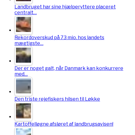
Landbruget har sine hjælperyttere placeret
centralt…
Rekordoverskud på 73 mio. hos landets
mægtigste…
Der er noget galt, når Danmark kan konkurrere
med…
Den triste rejefiskers hilsen til Løkke
Kartoffelløgne afsløret af landbrugsavisen!