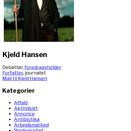
Kjeld Hansen
Debattør,
foredragsholder
Forfatter
, journalist
Mail til Kjeld Hansen
Kategorier
Affald
Aktindsigt
Annonce
Antibiotika
Arbejdsmarked
Biodiversitet