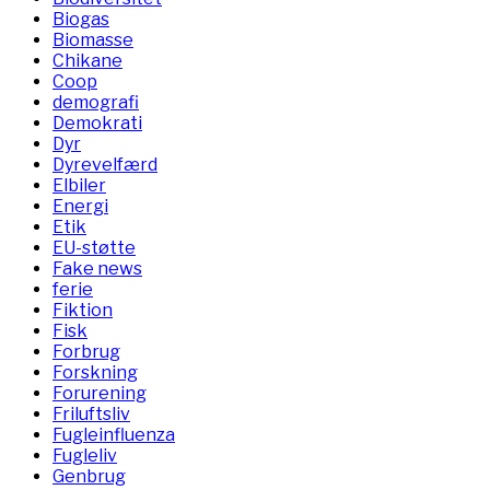
Biogas
Biomasse
Chikane
Coop
demografi
Demokrati
Dyr
Dyrevelfærd
Elbiler
Energi
Etik
EU-støtte
Fake news
ferie
Fiktion
Fisk
Forbrug
Forskning
Forurening
Friluftsliv
Fugleinfluenza
Fugleliv
Genbrug