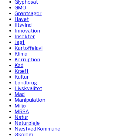
Glyphosat
GMO
Grøntsager
Havet
Iltsvind
Innovation
Insekter
Jagt
Kartoffelavl
Klima
Korruption
Kød
Kræft
Kultur
Landbrug
Livskvalitet
Mad
Manipulation
Miljø
MRSA
Natur
Naturpleje
Næstved Kommune
Økologi