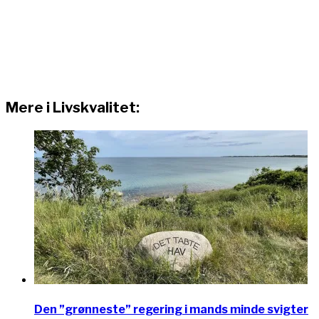
Mere i Livskvalitet:
Den ”grønneste” regering i mands minde svigter