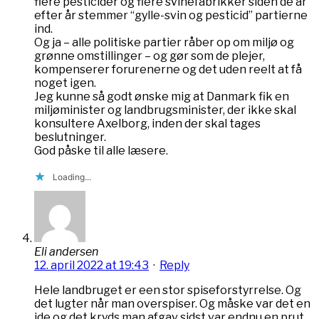
flere pesticider og flere svinefabrikker siden de år
efter år stemmer “gylle-svin og pesticid” partierne
ind.
Og ja – alle politiske partier råber op om miljø og
grønne omstillinger – og gør som de plejer,
kompenserer forurenerne og det uden reelt at få
noget igen.
Jeg kunne så godt ønske mig at Danmark fik en
miljøminister og landbrugsminister, der ikke skal
konsultere Axelborg, inden der skal tages
beslutninger.
God påske til alle læsere.
Loading...
Eli andersen
12. april 2022 at 19:43
·
Reply
Hele landbruget er een stor spiseforstyrrelse. Og
det lugter når man overspiser. Og måske var det en
ide og det kryds man afgav sidst var endnu en prut