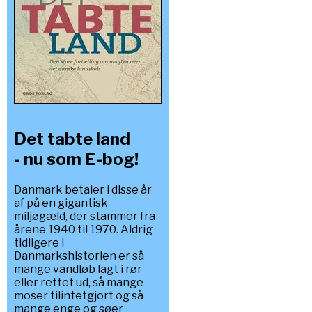
Det tabte land
- nu som E-bog!
Danmark betaler i disse år
af på en gigantisk
miljøgæld, der stammer fra
årene 1940 til 1970. Aldrig
tidligere i
Danmarkshistorien er så
mange vandløb lagt i rør
eller rettet ud, så mange
moser tilintetgjort og så
mange enge og søer