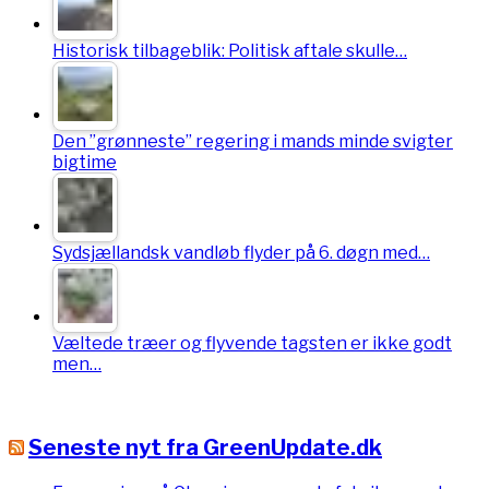
Historisk tilbageblik: Politisk aftale skulle…
Den ”grønneste” regering i mands minde svigter
bigtime
Sydsjællandsk vandløb flyder på 6. døgn med…
Væltede træer og flyvende tagsten er ikke godt
men…
Seneste nyt fra GreenUpdate.dk