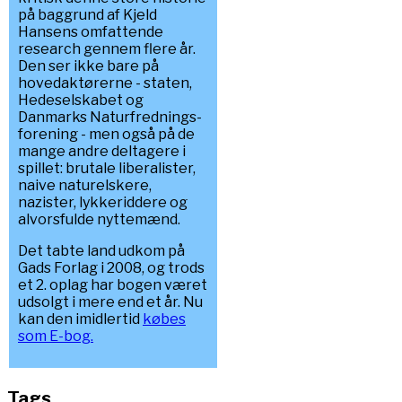
på baggrund af Kjeld
Hansens omfattende
research gennem flere år.
Den ser ikke bare på
hovedaktørerne - staten,
Hedeselskabet og
Danmarks Naturfrednings-
forening - men også på de
mange andre deltagere i
spillet: brutale liberalister,
naive naturelskere,
nazister, lykkeriddere og
alvorsfulde nyttemænd.
Det tabte land udkom på
Gads Forlag i 2008, og trods
et 2. oplag har bogen været
udsolgt i mere end et år. Nu
kan den imidlertid
købes
som E-bog.
Tags