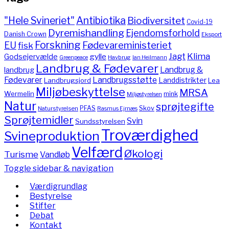
"Hele Svineriet"
Antibiotika
Biodiversitet
Covid-19
Dyremishandling
Ejendomsforhold
Danish Crown
Eksport
Forskning
Fødevareministeriet
EU
fisk
Jagt
Klima
gylle
Godsejervælde
Havbrug
Greenpeace
Ian Heilmann
Landbrug & Fødevarer
Landbrug &
landbrug
Fødevarer
Landbrugsstøtte
Landdistrikter
Landbrugsjord
Lea
Miljøbeskyttelse
MRSA
Wermelin
mink
Miljøstyrelsen
Natur
sprøjtegifte
PFAS
Skov
Naturstyrelsen
Rasmus Ejrnæs
Sprøjtemidler
Svin
Sundsstyrelsen
Troværdighed
Svineproduktion
Velfærd
Økologi
Turisme
Vandløb
Toggle sidebar & navigation
Værdigrundlag
Bestyrelse
Stifter
Debat
Kontakt