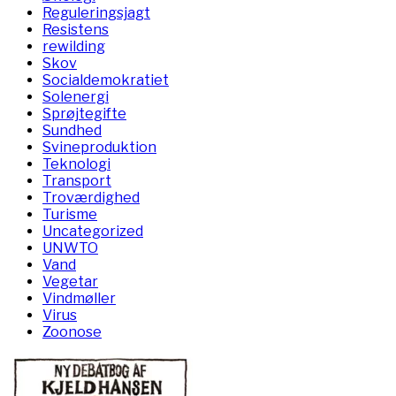
Reguleringsjagt
Resistens
rewilding
Skov
Socialdemokratiet
Solenergi
Sprøjtegifte
Sundhed
Svineproduktion
Teknologi
Transport
Troværdighed
Turisme
Uncategorized
UNWTO
Vand
Vegetar
Vindmøller
Virus
Zoonose