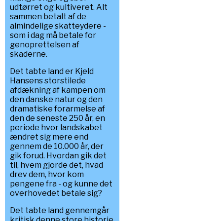
udtørret og kultiveret. Alt
sammen betalt af de
almindelige skatteydere -
som i dag må betale for
genoprettelsen af
skaderne.
Det tabte land er Kjeld
Hansens storstilede
afdækning af kampen om
den danske natur og den
dramatiske forarmelse af
den de seneste 250 år, en
periode hvor landskabet
ændret sig mere end
gennem de 10.000 år, der
gik forud. Hvordan gik det
til, hvem gjorde det, hvad
drev dem, hvor kom
pengene fra - og kunne det
overhovedet betale sig?
Det tabte land gennemgår
kritisk denne store historie