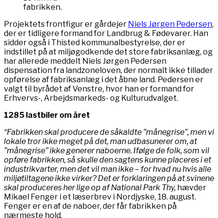
fabrikken.
Projektets frontfigur er gårdejer
Niels Jørgen Pedersen
,
der er tidligere formand for Landbrug & Fødevarer. Han
sidder også i Thisted kommunalbestyrelse, der er
indstillet på at miljøgodkende det store fabriksanlæg, og
har allerede meddelt Niels Jørgen Pedersen
dispensation fra landzoneloven, der normalt ikke tillader
opførelse af fabriksanlæg i det åbne land. Pedersen er
valgt til byrådet af Venstre, hvor han er formand for
Erhvervs-, Arbejdsmarkeds- og Kulturudvalget.
1285 lastbiler om året
“Fabrikken skal producere de såkaldte ”månegrise”, men vi
lokale tror ikke meget på det, man udbasunerer om, at
”månegrise” ikke generer naboerne. Ifølge de folk, som vil
opføre fabrikken, så skulle den sagtens kunne placeres i et
industrikvarter, men det vil man ikke – for hvad nu hvis alle
miljøtiltagene ikke virker? Det er forklaringen på at svinene
skal produceres her lige op af National Park Thy,
hævder
Mikael Fenger i et læserbrev i Nordjyske, 18. august.
Fenger er en af de naboer, der får fabrikken på
nærmeste hold.