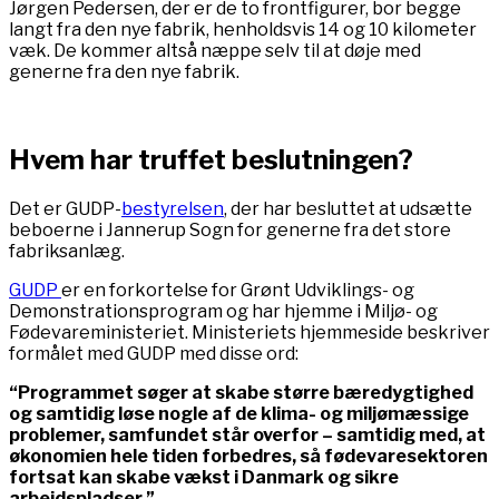
Jørgen Pedersen, der er de to frontfigurer, bor begge
langt fra den nye fabrik, henholdsvis 14 og 10 kilometer
væk. De kommer altså næppe selv til at døje med
generne fra den nye fabrik.
Hvem har truffet beslutningen?
Det er GUDP-
bestyrelsen
, der har besluttet at udsætte
beboerne i Jannerup Sogn for generne fra det store
fabriksanlæg.
GUDP
er en forkortelse for Grønt Udviklings- og
Demonstrationsprogram og har hjemme i Miljø- og
Fødevareministeriet. Ministeriets hjemmeside beskriver
formålet med GUDP med disse ord:
“Programmet søger at skabe større bæredygtighed
og samtidig løse nogle af de klima- og miljømæssige
problemer, samfundet står overfor – samtidig med, at
økonomien hele tiden forbedres, så fødevaresektoren
fortsat kan skabe vækst i Danmark og sikre
arbejdspladser.”