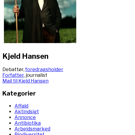
Kjeld Hansen
Debattør,
foredragsholder
Forfatter
, journalist
Mail til Kjeld Hansen
Kategorier
Affald
Aktindsigt
Annonce
Antibiotika
Arbejdsmarked
Biodiversitet