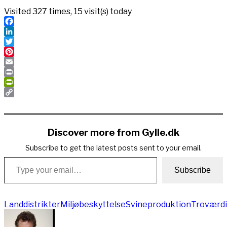
Visited 327 times, 15 visit(s) today
Facebook
LinkedIn
Twitter
Pinterest
Email
Print
PrintFriendly
Copy
Link
Discover more from Gylle.dk
Subscribe to get the latest posts sent to your email.
Type your email…
Subscribe
Landdistrikter
Miljøbeskyttelse
Svineproduktion
Troværd