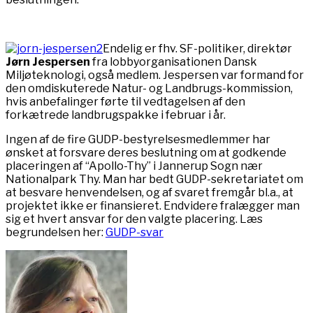
Endelig er fhv. SF-politiker, direktør
Jørn Jespersen
fra lobbyorganisationen Dansk
Miljøteknologi, også medlem. Jespersen var formand for
den omdiskuterede Natur- og Landbrugs-kommission,
hvis anbefalinger førte til vedtagelsen af den
forkætrede landbrugspakke i februar i år.
Ingen af de fire GUDP-bestyrelsesmedlemmer har
ønsket at forsvare deres beslutning om at godkende
placeringen af “Apollo-Thy” i Jannerup Sogn nær
Nationalpark Thy. Man har bedt GUDP-sekretariatet om
at besvare henvendelsen, og af svaret fremgår bl.a., at
projektet ikke er finansieret. Endvidere fralægger man
sig et hvert ansvar for den valgte placering. Læs
begrundelsen her:
GUDP-svar