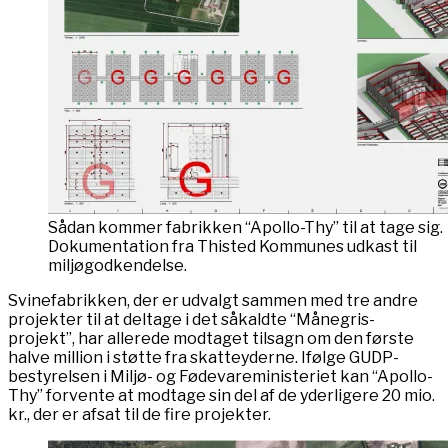
Sådan kommer fabrikken “Apollo-Thy” til at tage sig.
Dokumentation fra Thisted Kommunes udkast til
miljøgodkendelse.
Svinefabrikken, der er udvalgt sammen med tre andre
projekter til at deltage i det såkaldte “Månegris-
projekt”, har allerede modtaget tilsagn om den første
halve million i støtte fra skatteyderne. Ifølge GUDP-
bestyrelsen i Miljø- og Fødevareministeriet kan “Apollo-
Thy” forvente at modtage sin del af de yderligere 20 mio.
kr., der er afsat til de fire projekter.