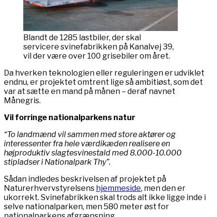
Blandt de 1285 lastbiler, der skal
servicere svinefabrikken på Kanalvej 39,
vil der være over 100 grisebiler om året.
Da hverken teknologien eller reguleringen er udviklet
endnu, er projektet omtrent lige så ambitiøst, som det
var at sætte en mand på månen – deraf navnet
Månegris.
Vil forringe nationalparkens natur
“To landmænd vil sammen med store aktører og
interessenter fra hele værdikæden realisere en
højproduktiv slagtesvinestald med 8.000-10.000
stipladser i Nationalpark Thy”.
Sådan indledes beskrivelsen af projektet på
Naturerhvervstyrelsens
hjemmeside
, men den er
ukorrekt. Svinefabrikken skal trods alt ikke ligge inde i
selve nationalparken, men 580 meter øst for
nationalparkens afgrænsning.