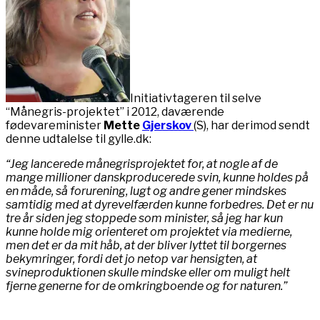
Initiativtageren til selve
“Månegris-projektet” i 2012, daværende
fødevareminister
Mette
Gjerskov
(S), har derimod sendt
denne udtalelse til gylle.dk:
“Jeg lancerede månegrisprojektet for, at nogle af de
mange millioner danskproducerede svin, kunne holdes på
en måde, så forurening, lugt og andre gener mindskes
samtidig med at dyrevelfærden kunne forbedres. Det er nu
tre år siden jeg stoppede som minister, så jeg har kun
kunne holde mig orienteret om projektet via medierne,
men det er da mit håb, at der bliver lyttet til borgernes
bekymringer, fordi det jo netop var hensigten, at
svineproduktionen skulle mindske eller om muligt helt
fjerne generne for de omkringboende og for naturen.”