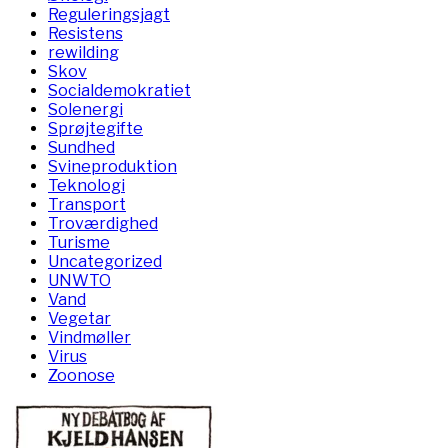
Reguleringsjagt
Resistens
rewilding
Skov
Socialdemokratiet
Solenergi
Sprøjtegifte
Sundhed
Svineproduktion
Teknologi
Transport
Troværdighed
Turisme
Uncategorized
UNWTO
Vand
Vegetar
Vindmøller
Virus
Zoonose