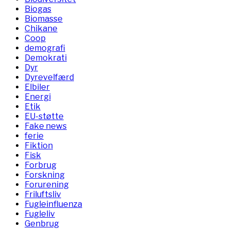
Biogas
Biomasse
Chikane
Coop
demografi
Demokrati
Dyr
Dyrevelfærd
Elbiler
Energi
Etik
EU-støtte
Fake news
ferie
Fiktion
Fisk
Forbrug
Forskning
Forurening
Friluftsliv
Fugleinfluenza
Fugleliv
Genbrug