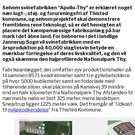
Selvom svinefabrikken “Apollo-Thy” er erklæret noget
nær lugt-, støj- og forureningsfri af Thisted
kommune, og selvom projektet skal demonstrere
fremtidens rene teknologi, så er det hensigten at
placere det kæmpemæssige fabriksanlæg på bar
mark i det åbne land. For beboerne i det i landlige
Jannerup Sogn vil svinefabrikken med en
årsproduktion på 40.000 slagtesvin betyde en
mærkbar forringelse af deres livskvalitet, og den vil
også skæmme den højprofilerede Nationalpark Thy.
Fabriksanlægget, der omfatter syv produktionshaller på
til sammen 8571 kvadratmeter samt tre gyllebeholdere
på hver 5000 kubikmeter samt en foderlade med
tilhørende siloer, skal placeres på Kanalvej 39 mindre
end en halv kilometer fra Nationalpark Thy. Afstanden til
nærmeste nabo er blot 325 meter, mens landsbyen
Snejstrup ligger 1225 meter væk. Det fremgår af “Udkast
til
miljøgodkendelse
” fra Thisted Kommune.