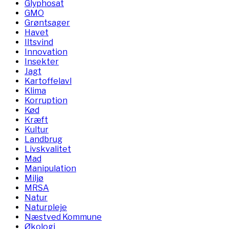
Glyphosat
GMO
Grøntsager
Havet
Iltsvind
Innovation
Insekter
Jagt
Kartoffelavl
Klima
Korruption
Kød
Kræft
Kultur
Landbrug
Livskvalitet
Mad
Manipulation
Miljø
MRSA
Natur
Naturpleje
Næstved Kommune
Økologi