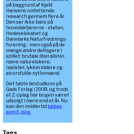
på baggrund af Kjeld
Hansens omfattende
research gennem flere år.
Den ser ikke bare på
hovedaktørerne - staten,
Hedeselskabet og
Danmarks Naturfrednings-
forening - men også på de
mange andre deltagere i
spillet: brutale liberalister,
naive naturelskere,
nazister, lykkeriddere og
alvorsfulde nyttemænd.
Det tabte land udkom på
Gads Forlag i 2008, og trods
et 2. oplag har bogen været
udsolgt i mere end et år. Nu
kan den imidlertid
købes
som E-bog.
Tags