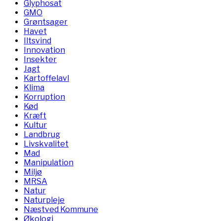
Glyphosat
GMO
Grøntsager
Havet
Iltsvind
Innovation
Insekter
Jagt
Kartoffelavl
Klima
Korruption
Kød
Kræft
Kultur
Landbrug
Livskvalitet
Mad
Manipulation
Miljø
MRSA
Natur
Naturpleje
Næstved Kommune
Økologi