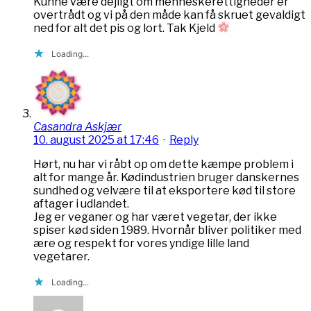
Kunne være dejligt om menneskerettigheder er
overtrådt og vi på den måde kan få skruet gevaldigt
ned for alt det pis og lort. Tak Kjeld
Loading...
Casandra Askjær
10. august 2025 at 17:46
·
Reply
Hørt, nu har vi råbt op om dette kæmpe problem i
alt for mange år. Kødindustrien bruger danskernes
sundhed og velvære til at eksportere kød til store
aftager i udlandet.
Jeg er veganer og har været vegetar, der ikke
spiser kød siden 1989. Hvornår bliver politiker med
ære og respekt for vores yndige lille land
vegetarer.
Loading...