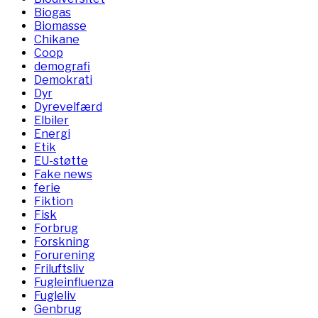
Biogas
Biomasse
Chikane
Coop
demografi
Demokrati
Dyr
Dyrevelfærd
Elbiler
Energi
Etik
EU-støtte
Fake news
ferie
Fiktion
Fisk
Forbrug
Forskning
Forurening
Friluftsliv
Fugleinfluenza
Fugleliv
Genbrug