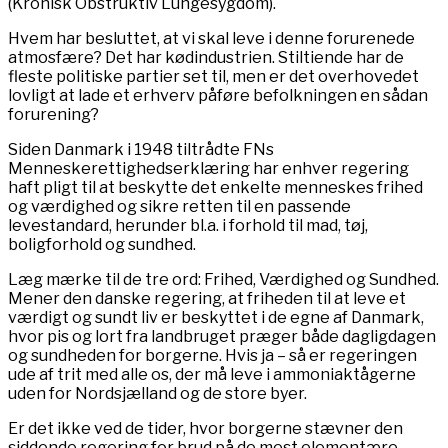
(Kronisk Obstruktiv Lungesygdom).
Hvem har besluttet, at vi skal leve i denne forurenede
atmosfære? Det har kødindustrien. Stiltiende har de
fleste politiske partier set til, men er det overhovedet
lovligt at lade et erhverv påføre befolkningen en sådan
forurening?
Siden Danmark i 1948 tiltrådte FNs
Menneskerettighedserklæring har enhver regering
haft pligt til at beskytte det enkelte menneskes frihed
og værdighed og sikre retten til en passende
levestandard, herunder bl.a. i forhold til mad, tøj,
boligforhold og sundhed.
Læg mærke til de tre ord: Frihed, Værdighed og Sundhed.
Mener den danske regering, at friheden til at leve et
værdigt og sundt liv er beskyttet i de egne af Danmark,
hvor pis og lort fra landbruget præger både dagligdagen
og sundheden for borgerne. Hvis ja – så er regeringen
ude af trit med alle os, der må leve i ammoniaktågerne
uden for Nordsjælland og de store byer.
Er det ikke ved de tider, hvor borgerne stævner den
siddende regering for brud på de mest elementære