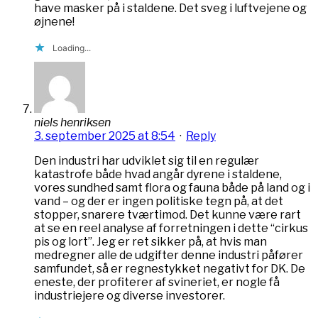
have masker på i staldene. Det sveg i luftvejene og
øjnene!
Loading...
niels henriksen
3. september 2025 at 8:54
·
Reply
Den industri har udviklet sig til en regulær
katastrofe både hvad angår dyrene i staldene,
vores sundhed samt flora og fauna både på land og i
vand – og der er ingen politiske tegn på, at det
stopper, snarere tværtimod. Det kunne være rart
at se en reel analyse af forretningen i dette “cirkus
pis og lort”. Jeg er ret sikker på, at hvis man
medregner alle de udgifter denne industri påfører
samfundet, så er regnestykket negativt for DK. De
eneste, der profiterer af svineriet, er nogle få
industriejere og diverse investorer.