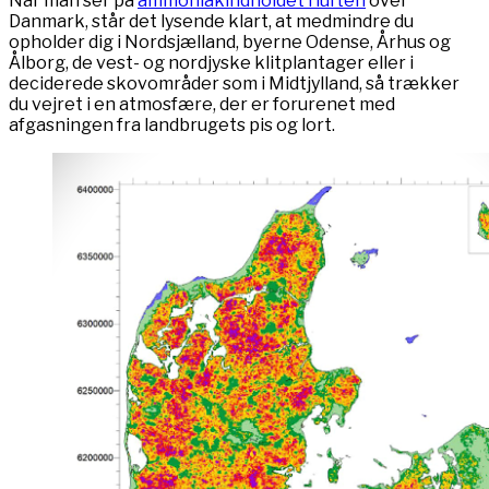
Når man ser på
ammoniakindholdet i luften
over
Danmark, står det lysende klart, at medmindre du
opholder dig i Nordsjælland, byerne Odense, Århus og
Ålborg, de vest- og nordjyske klitplantager eller i
deciderede skovområder som i Midtjylland, så trækker
du vejret i en atmosfære, der er forurenet med
afgasningen fra landbrugets pis og lort.