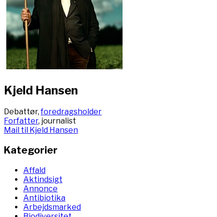
Kjeld Hansen
Debattør,
foredragsholder
Forfatter
, journalist
Mail til Kjeld Hansen
Kategorier
Affald
Aktindsigt
Annonce
Antibiotika
Arbejdsmarked
Biodiversitet