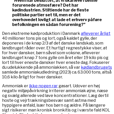
“Hvem har besluttet, at vi skal leve i denne
forurenede atmosfære? Det har
kødindustrien. Stiltiende har de fleste
politiske partier set til, men er det
overhovedet lovligt at lade et erhverv påføre
befolkningen en sådan forurening?”
Den ekstreme kødproduktion i Danmark
afleverer årligt
40 millioner tons pis og lort, også kaldet gylle, der
deponeres i de knap 2/3 af det danske landskab, som
landbruget råder over. Et hurtigt regnestykke viser, at
for hver dansker, børn såvel som voksne, afleverer
landbruget knap 7 tons gylle om året eller 19 kilo pis og
lort til hver eneste dansker hver eneste dag. Fokuserer
du udelukkende på ammoniakken, så var
kødlandbrugets
samlede ammoniakudledning (2023) ca. 63.000 tons, altså
10,6 kilo årligt for hver dansker.
Ammoniak er
ikke nogen rar
gasart. Udover en høj
negativ miljøpåvirkning irriterer ammoniak øjne, næse
og svælg allerede ved lave koncentrationer. Læg dertil
hoste og vejrtrækningsbesvær samt astma med
hyppigere anfald, især hos børn og ældre. På længere
sigt risikerer man kronisk bronkitis og i værste fald KOL