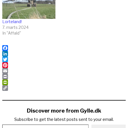
Lorteland!
7. marts 2024
In "Affald"
Facebook
LinkedIn
Twitter
Pinterest
Email
Print
PrintFriendly
Copy
Link
Discover more from Gylle.dk
Subscribe to get the latest posts sent to your email.
Type your email…