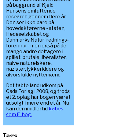
på baggrund af Kjeld
Hansens omfattende
research gennem flere år.
Den ser ikke bare på
hovedaktørerne - staten,
Hedeselskabet og
Danmarks Naturfrednings-
forening - men også på de
mange andre deltagere i
spillet: brutale liberalister,
naive naturelskere,
nazister, lykkeriddere og
alvorsfulde nyttemænd.
Det tabte land udkom på
Gads Forlag i 2008, og trods
et 2. oplag har bogen været
udsolgt i mere end et år. Nu
kan den imidlertid
købes
som E-bog.
Tags