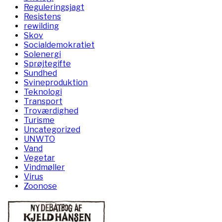
Reguleringsjagt
Resistens
rewilding
Skov
Socialdemokratiet
Solenergi
Sprøjtegifte
Sundhed
Svineproduktion
Teknologi
Transport
Troværdighed
Turisme
Uncategorized
UNWTO
Vand
Vegetar
Vindmøller
Virus
Zoonose