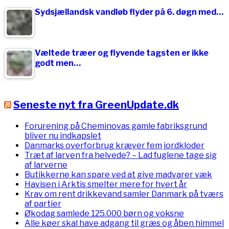
Sydsjællandsk vandløb flyder på 6. døgn med…
Væltede træer og flyvende tagsten er ikke
godt men…
Seneste nyt fra GreenUpdate.dk
Forurening på Cheminovas gamle fabriksgrund
bliver nu indkapslet
Danmarks overforbrug kræver fem jordkloder
Træt af larven fra helvede? – Lad fuglene tage sig
af larverne
Butikkerne kan spare ved at give madvarer væk
Havisen i Arktis smelter mere for hvert år
Krav om rent drikkevand samler Danmark på tværs
af partier
Økodag samlede 125.000 børn og voksne
Alle køer skal have adgang til græs og åben himmel