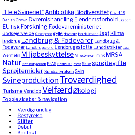
"Hele Svineriet"
Antibiotika
Biodiversitet
Covid-19
Dyremishandling
Ejendomsforhold
Danish Crown
Eksport
Forskning
Fødevareministeriet
EU
fisk
Jagt
Klima
gylle
Godsejervælde
Havbrug
Greenpeace
Ian Heilmann
Landbrug & Fødevarer
Landbrug &
landbrug
Fødevarer
Landbrugsstøtte
Landdistrikter
Landbrugsjord
Lea
Miljøbeskyttelse
MRSA
Wermelin
mink
Miljøstyrelsen
Natur
sprøjtegifte
PFAS
Skov
Naturstyrelsen
Rasmus Ejrnæs
Sprøjtemidler
Svin
Sundsstyrelsen
Troværdighed
Svineproduktion
Velfærd
Økologi
Turisme
Vandløb
Toggle sidebar & navigation
Værdigrundlag
Bestyrelse
Stifter
Debat
Kontakt