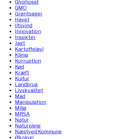
Glyphosat
GMO
Grøntsager
Havet
Iltsvind
Innovation
Insekter
Jagt
Kartoffelavl
Klima
Korruption
Kød
Kræft
Kultur
Landbrug
Livskvalitet
Mad
Manipulation
Miljø
MRSA
Natur
Naturpleje
Næstved Kommune
Økologi