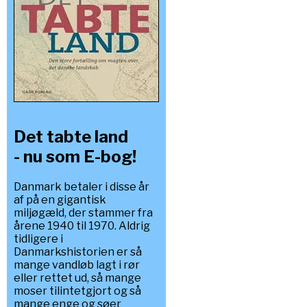
Det tabte land
- nu som E-bog!
Danmark betaler i disse år
af på en gigantisk
miljøgæld, der stammer fra
årene 1940 til 1970. Aldrig
tidligere i
Danmarkshistorien er så
mange vandløb lagt i rør
eller rettet ud, så mange
moser tilintetgjort og så
mange enge og søer