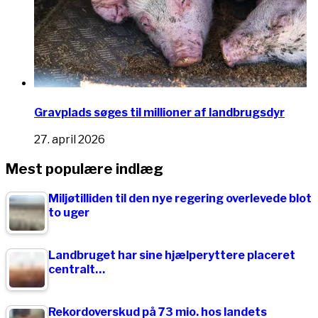
Gravplads søges til millioner af landbrugsdyr
27. april 2026
Mest populære indlæg
Miljøtilliden til den nye regering overlevede blot
to uger
Landbruget har sine hjælperyttere placeret
centralt…
Rekordoverskud på 73 mio. hos landets