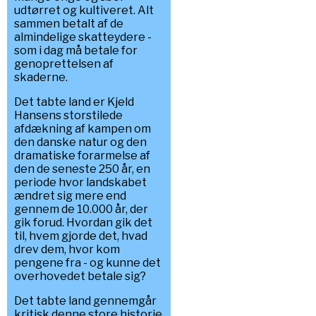
udtørret og kultiveret. Alt
sammen betalt af de
almindelige skatteydere -
som i dag må betale for
genoprettelsen af
skaderne.
Det tabte land er Kjeld
Hansens storstilede
afdækning af kampen om
den danske natur og den
dramatiske forarmelse af
den de seneste 250 år, en
periode hvor landskabet
ændret sig mere end
gennem de 10.000 år, der
gik forud. Hvordan gik det
til, hvem gjorde det, hvad
drev dem, hvor kom
pengene fra - og kunne det
overhovedet betale sig?
Det tabte land gennemgår
kritisk denne store historie