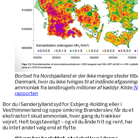
Bortset fra Nordsjælland er der ikke mange steder tilb
Danmark, hvor du ikke tvinges til at indånde afgasning
ammoniak fra landbrugets millioner af køddyr. Kilde:
N
rapporten
Bor du i Sønderjylland syd for Esbjerg-Kolding eller i
Vesthimmerland og oppe omkring Brønderslev, får du et
ekstrastort skud ammoniak, hver gang du trækker
vejret. Helt bogstaveligt – og vil du ånde frit og rent, har
du intet andet valg end at flytte.