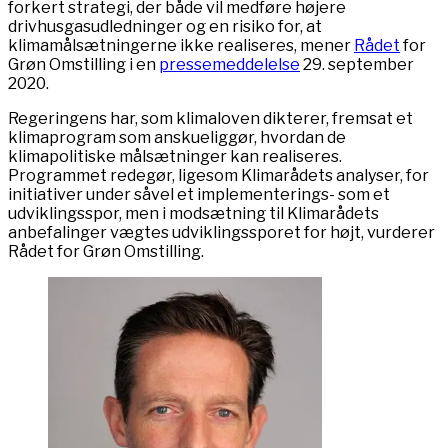
forkert strategi, der både vil medføre højere
drivhusgasudledninger og en risiko for, at
klimamålsætningerne ikke realiseres, mener
Rådet
for
Grøn Omstilling i en
pressemeddelelse
29. september
2020.
Regeringens har, som klimaloven dikterer, fremsat et
klimaprogram som anskueliggør, hvordan de
klimapolitiske målsætninger kan realiseres.
Programmet redegør, ligesom Klimarådets analyser, for
initiativer under såvel et implementerings- som et
udviklingsspor, men i modsætning til Klimarådets
anbefalinger vægtes udviklingssporet for højt, vurderer
Rådet for Grøn Omstilling.