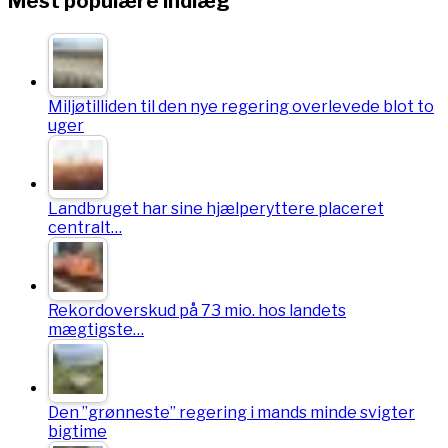
Mest populære indlæg
Miljøtilliden til den nye regering overlevede blot to
uger
Landbruget har sine hjælperyttere placeret
centralt…
Rekordoverskud på 73 mio. hos landets
mægtigste…
Den ”grønneste” regering i mands minde svigter
bigtime