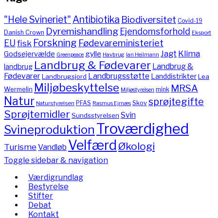
"Hele Svineriet"
Antibiotika
Biodiversitet
Covid-19
Dyremishandling
Ejendomsforhold
Danish Crown
Eksport
Forskning
Fødevareministeriet
EU
fisk
Jagt
Klima
gylle
Godsejervælde
Havbrug
Greenpeace
Ian Heilmann
Landbrug & Fødevarer
Landbrug &
landbrug
Fødevarer
Landbrugsstøtte
Landdistrikter
Landbrugsjord
Lea
Miljøbeskyttelse
MRSA
Wermelin
mink
Miljøstyrelsen
Natur
sprøjtegifte
PFAS
Skov
Naturstyrelsen
Rasmus Ejrnæs
Sprøjtemidler
Svin
Sundsstyrelsen
Troværdighed
Svineproduktion
Velfærd
Økologi
Turisme
Vandløb
Toggle sidebar & navigation
Værdigrundlag
Bestyrelse
Stifter
Debat
Kontakt