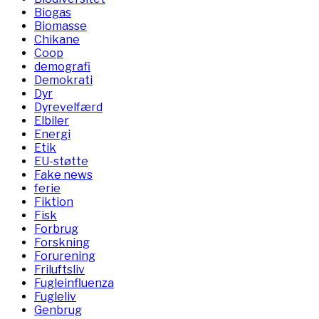
Biogas
Biomasse
Chikane
Coop
demografi
Demokrati
Dyr
Dyrevelfærd
Elbiler
Energi
Etik
EU-støtte
Fake news
ferie
Fiktion
Fisk
Forbrug
Forskning
Forurening
Friluftsliv
Fugleinfluenza
Fugleliv
Genbrug