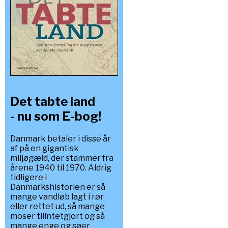
Det tabte land
- nu som E-bog!
Danmark betaler i disse år
af på en gigantisk
miljøgæld, der stammer fra
årene 1940 til 1970. Aldrig
tidligere i
Danmarkshistorien er så
mange vandløb lagt i rør
eller rettet ud, så mange
moser tilintetgjort og så
mange enge og søer