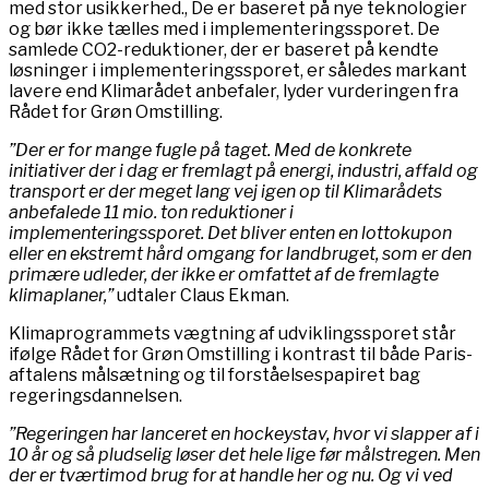
med stor usikkerhed., De er baseret på nye teknologier
og bør ikke tælles med i implementeringssporet. De
samlede CO2-reduktioner, der er baseret på kendte
løsninger i implementeringssporet, er således markant
lavere end Klimarådet anbefaler, lyder vurderingen fra
Rådet for Grøn Omstilling.
”Der er for mange fugle på taget. Med de konkrete
initiativer der i dag er fremlagt på energi, industri, affald og
transport er der meget lang vej igen op til Klimarådets
anbefalede 11 mio. ton reduktioner i
implementeringssporet. Det bliver enten en lottokupon
eller en ekstremt hård omgang for landbruget, som er den
primære udleder, der ikke er omfattet af de fremlagte
klimaplaner,”
udtaler Claus Ekman.
Klimaprogrammets vægtning af udviklingssporet står
ifølge Rådet for Grøn Omstilling i kontrast til både Paris-
aftalens målsætning og til forståelsespapiret bag
regeringsdannelsen.
”Regeringen har lanceret en hockeystav, hvor vi slapper af i
10 år og så pludselig løser det hele lige før målstregen. Men
der er tværtimod brug for at handle her og nu. Og vi ved