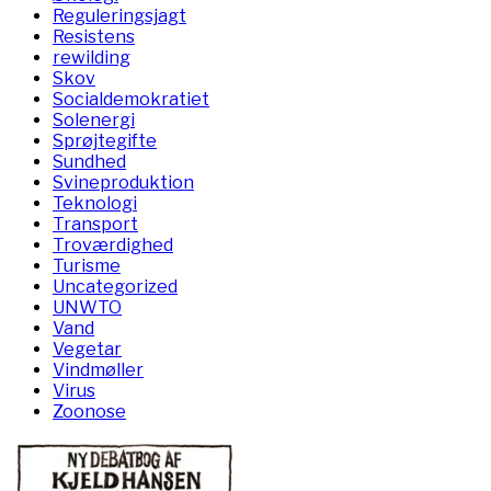
Reguleringsjagt
Resistens
rewilding
Skov
Socialdemokratiet
Solenergi
Sprøjtegifte
Sundhed
Svineproduktion
Teknologi
Transport
Troværdighed
Turisme
Uncategorized
UNWTO
Vand
Vegetar
Vindmøller
Virus
Zoonose