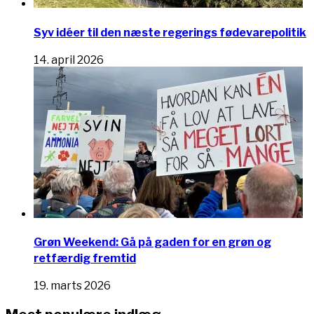
Syv idéer til den næste regerings fødevarepolitik
14. april 2026
Grøn Weekend: Gå på gaden for en grøn og
retfærdig fremtid
19. marts 2026