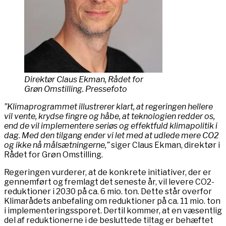
Direktør Claus Ekman, Rådet for
Grøn Omstilling. Pressefoto
”Klimaprogrammet illustrerer klart, at regeringen hellere
vil vente, krydse fingre og håbe, at teknologien redder os,
end de vil implementere seriøs og effektfuld klimapolitik i
dag. Med den tilgang ender vi let med at udlede mere CO2
og ikke nå målsætningerne,”
siger Claus Ekman, direktør i
Rådet for Grøn Omstilling.
Regeringen vurderer, at de konkrete initiativer, der er
gennemført og fremlagt det seneste år, vil levere CO2-
reduktioner i 2030 på ca. 6 mio. ton. Dette står overfor
Klimarådets anbefaling om reduktioner på ca. 11 mio. ton
i implementeringssporet. Dertil kommer, at en væsentlig
del af reduktionerne i de besluttede tiltag er behæftet