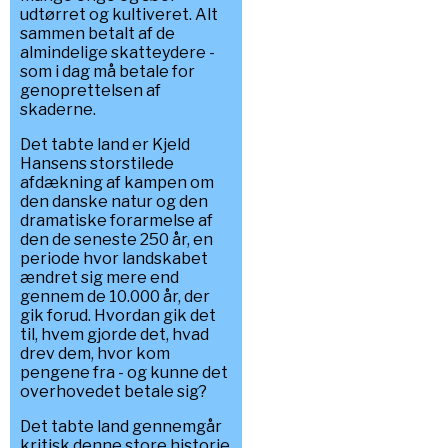
udtørret og kultiveret. Alt
sammen betalt af de
almindelige skatteydere -
som i dag må betale for
genoprettelsen af
skaderne.
Det tabte land er Kjeld
Hansens storstilede
afdækning af kampen om
den danske natur og den
dramatiske forarmelse af
den de seneste 250 år, en
periode hvor landskabet
ændret sig mere end
gennem de 10.000 år, der
gik forud. Hvordan gik det
til, hvem gjorde det, hvad
drev dem, hvor kom
pengene fra - og kunne det
overhovedet betale sig?
Det tabte land gennemgår
kritisk denne store historie