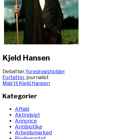
Kjeld Hansen
Debattør,
foredragsholder
Forfatter
, journalist
Mail til Kjeld Hansen
Kategorier
Affald
Aktindsigt
Annonce
Antibiotika
Arbejdsmarked
Biodiversitet