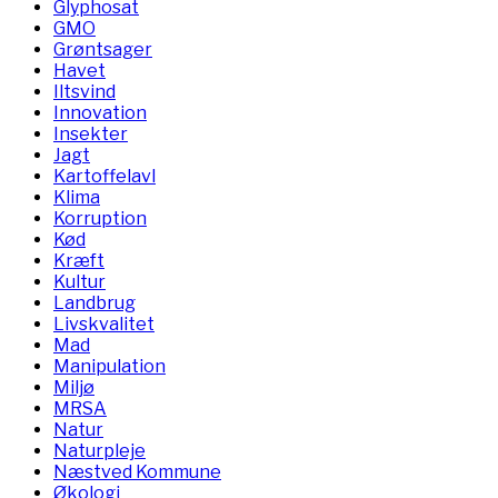
Glyphosat
GMO
Grøntsager
Havet
Iltsvind
Innovation
Insekter
Jagt
Kartoffelavl
Klima
Korruption
Kød
Kræft
Kultur
Landbrug
Livskvalitet
Mad
Manipulation
Miljø
MRSA
Natur
Naturpleje
Næstved Kommune
Økologi