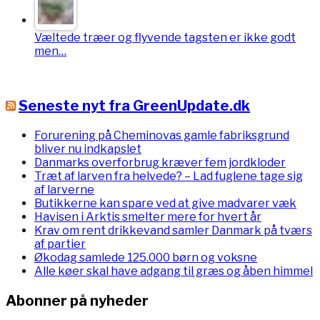
Væltede træer og flyvende tagsten er ikke godt
men…
Seneste nyt fra GreenUpdate.dk
Forurening på Cheminovas gamle fabriksgrund
bliver nu indkapslet
Danmarks overforbrug kræver fem jordkloder
Træt af larven fra helvede? – Lad fuglene tage sig
af larverne
Butikkerne kan spare ved at give madvarer væk
Havisen i Arktis smelter mere for hvert år
Krav om rent drikkevand samler Danmark på tværs
af partier
Økodag samlede 125.000 børn og voksne
Alle køer skal have adgang til græs og åben himmel
Abonner på nyheder