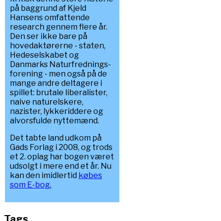
på baggrund af Kjeld
Hansens omfattende
research gennem flere år.
Den ser ikke bare på
hovedaktørerne - staten,
Hedeselskabet og
Danmarks Naturfrednings-
forening - men også på de
mange andre deltagere i
spillet: brutale liberalister,
naive naturelskere,
nazister, lykkeriddere og
alvorsfulde nyttemænd.
Det tabte land udkom på
Gads Forlag i 2008, og trods
et 2. oplag har bogen været
udsolgt i mere end et år. Nu
kan den imidlertid
købes
som E-bog.
Tags