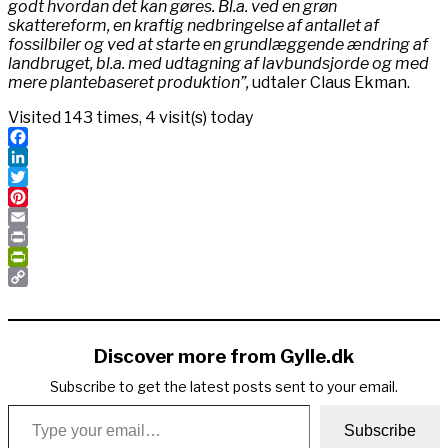
godt hvordan det kan gøres. Bl.a. ved en grøn
skattereform, en kraftig nedbringelse af antallet af
fossilbiler og ved at starte en grundlæggende ændring af
landbruget, bl.a. med udtagning af lavbundsjorde og med
mere plantebaseret produktion”,
udtaler Claus Ekman.
Visited 143 times, 4 visit(s) today
Facebook
LinkedIn
Twitter
Pinterest
Email
Print
PrintFriendly
Copy
Link
Discover more from Gylle.dk
Subscribe to get the latest posts sent to your email.
Type your email…
Subscribe