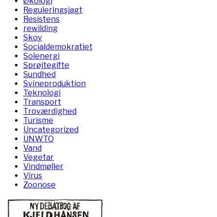
Økologi
Reguleringsjagt
Resistens
rewilding
Skov
Socialdemokratiet
Solenergi
Sprøjtegifte
Sundhed
Svineproduktion
Teknologi
Transport
Troværdighed
Turisme
Uncategorized
UNWTO
Vand
Vegetar
Vindmøller
Virus
Zoonose