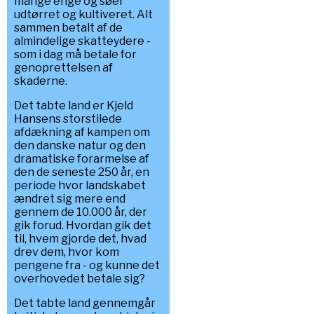
mange enge og søer
udtørret og kultiveret. Alt
sammen betalt af de
almindelige skatteydere -
som i dag må betale for
genoprettelsen af
skaderne.
Det tabte land er Kjeld
Hansens storstilede
afdækning af kampen om
den danske natur og den
dramatiske forarmelse af
den de seneste 250 år, en
periode hvor landskabet
ændret sig mere end
gennem de 10.000 år, der
gik forud. Hvordan gik det
til, hvem gjorde det, hvad
drev dem, hvor kom
pengene fra - og kunne det
overhovedet betale sig?
Det tabte land gennemgår