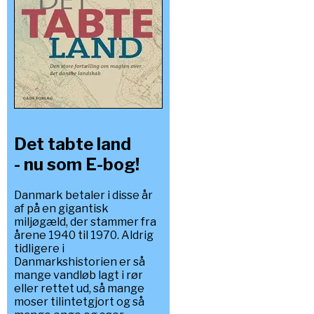
Det tabte land
- nu som E-bog!
Danmark betaler i disse år
af på en gigantisk
miljøgæld, der stammer fra
årene 1940 til 1970. Aldrig
tidligere i
Danmarkshistorien er så
mange vandløb lagt i rør
eller rettet ud, så mange
moser tilintetgjort og så