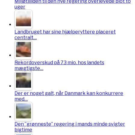
Miljøtilliden til den nye regering overlevede blot to
uger
Landbruget har sine hjælperyttere placeret
centralt…
Rekordoverskud på 73 mio. hos landets
mægtigste…
Der er noget galt, når Danmark kan konkurrere
med…
Den ”grønneste” regering i mands minde svigter
bigtime