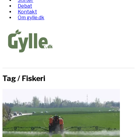
Stifter
Debat
Kontakt
Om gylle.dk
Tag /
Fiskeri