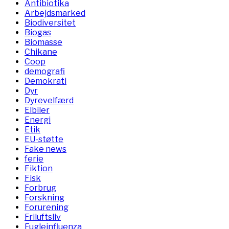
Antibiotika
Arbejdsmarked
Biodiversitet
Biogas
Biomasse
Chikane
Coop
demografi
Demokrati
Dyr
Dyrevelfærd
Elbiler
Energi
Etik
EU-støtte
Fake news
ferie
Fiktion
Fisk
Forbrug
Forskning
Forurening
Friluftsliv
Fugleinfluenza