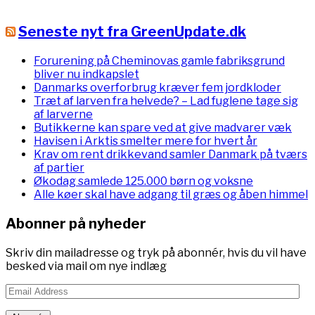
Seneste nyt fra GreenUpdate.dk
Forurening på Cheminovas gamle fabriksgrund
bliver nu indkapslet
Danmarks overforbrug kræver fem jordkloder
Træt af larven fra helvede? – Lad fuglene tage sig
af larverne
Butikkerne kan spare ved at give madvarer væk
Havisen i Arktis smelter mere for hvert år
Krav om rent drikkevand samler Danmark på tværs
af partier
Økodag samlede 125.000 børn og voksne
Alle køer skal have adgang til græs og åben himmel
Abonner på nyheder
Skriv din mailadresse og tryk på abonnér, hvis du vil have
besked via mail om nye indlæg
Email
Address