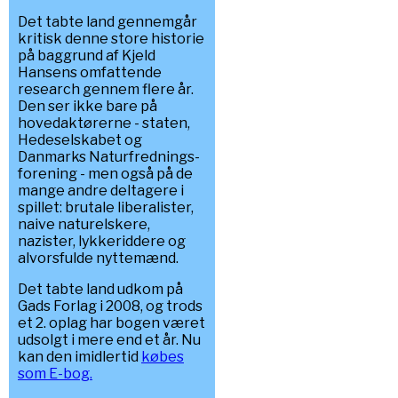
Det tabte land gennemgår
kritisk denne store historie
på baggrund af Kjeld
Hansens omfattende
research gennem flere år.
Den ser ikke bare på
hovedaktørerne - staten,
Hedeselskabet og
Danmarks Naturfrednings-
forening - men også på de
mange andre deltagere i
spillet: brutale liberalister,
naive naturelskere,
nazister, lykkeriddere og
alvorsfulde nyttemænd.
Det tabte land udkom på
Gads Forlag i 2008, og trods
et 2. oplag har bogen været
udsolgt i mere end et år. Nu
kan den imidlertid
købes
som E-bog.