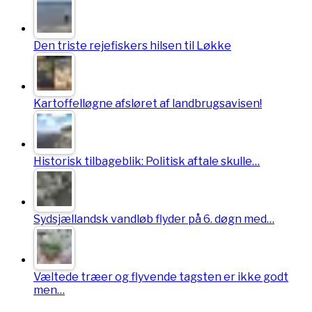
Den triste rejefiskers hilsen til Løkke
Kartoffelløgne afsløret af landbrugsavisen!
Historisk tilbageblik: Politisk aftale skulle…
Sydsjællandsk vandløb flyder på 6. døgn med…
Væltede træer og flyvende tagsten er ikke godt
men…