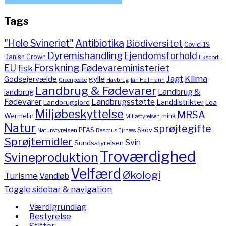
Tags
"Hele Svineriet"
Antibiotika
Biodiversitet
Covid-19
Dyremishandling
Ejendomsforhold
Danish Crown
Eksport
Forskning
Fødevareministeriet
EU
fisk
Jagt
Klima
gylle
Godsejervælde
Havbrug
Greenpeace
Ian Heilmann
Landbrug & Fødevarer
Landbrug &
landbrug
Fødevarer
Landbrugsstøtte
Landdistrikter
Landbrugsjord
Lea
Miljøbeskyttelse
MRSA
Wermelin
mink
Miljøstyrelsen
Natur
sprøjtegifte
PFAS
Skov
Naturstyrelsen
Rasmus Ejrnæs
Sprøjtemidler
Svin
Sundsstyrelsen
Troværdighed
Svineproduktion
Velfærd
Økologi
Turisme
Vandløb
Toggle sidebar & navigation
Værdigrundlag
Bestyrelse