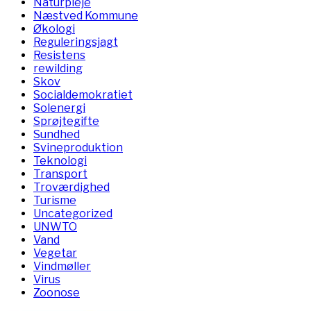
Naturpleje
Næstved Kommune
Økologi
Reguleringsjagt
Resistens
rewilding
Skov
Socialdemokratiet
Solenergi
Sprøjtegifte
Sundhed
Svineproduktion
Teknologi
Transport
Troværdighed
Turisme
Uncategorized
UNWTO
Vand
Vegetar
Vindmøller
Virus
Zoonose