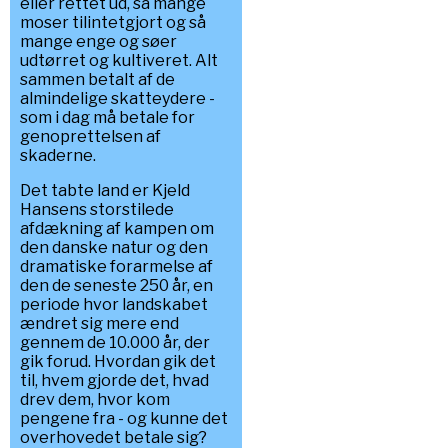
eller rettet ud, så mange
moser tilintetgjort og så
mange enge og søer
udtørret og kultiveret. Alt
sammen betalt af de
almindelige skatteydere -
som i dag må betale for
genoprettelsen af
skaderne.
Det tabte land er Kjeld
Hansens storstilede
afdækning af kampen om
den danske natur og den
dramatiske forarmelse af
den de seneste 250 år, en
periode hvor landskabet
ændret sig mere end
gennem de 10.000 år, der
gik forud. Hvordan gik det
til, hvem gjorde det, hvad
drev dem, hvor kom
pengene fra - og kunne det
overhovedet betale sig?