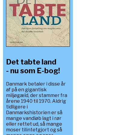
Det tabte land
- nu som E-bog!
Danmark betaler i disse år
af på en gigantisk
miljøgæld, der stammer fra
årene 1940 til 1970. Aldrig
tidligere i
Danmarkshistorien er så
mange vandløb lagt i rør
eller rettet ud, så mange
moser tilintetgjort og så