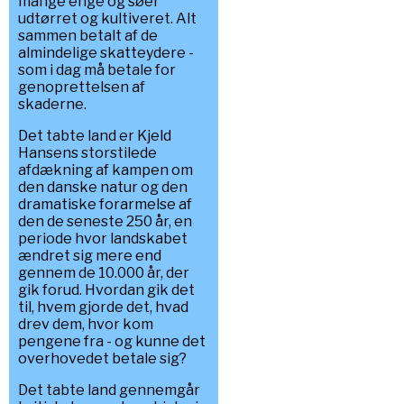
mange enge og søer
udtørret og kultiveret. Alt
sammen betalt af de
almindelige skatteydere -
som i dag må betale for
genoprettelsen af
skaderne.
Det tabte land er Kjeld
Hansens storstilede
afdækning af kampen om
den danske natur og den
dramatiske forarmelse af
den de seneste 250 år, en
periode hvor landskabet
ændret sig mere end
gennem de 10.000 år, der
gik forud. Hvordan gik det
til, hvem gjorde det, hvad
drev dem, hvor kom
pengene fra - og kunne det
overhovedet betale sig?
Det tabte land gennemgår