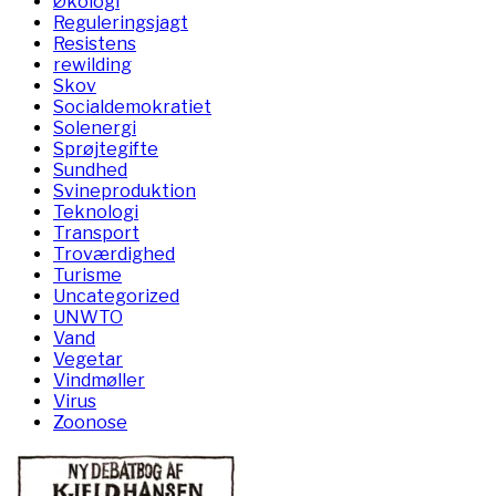
Økologi
Reguleringsjagt
Resistens
rewilding
Skov
Socialdemokratiet
Solenergi
Sprøjtegifte
Sundhed
Svineproduktion
Teknologi
Transport
Troværdighed
Turisme
Uncategorized
UNWTO
Vand
Vegetar
Vindmøller
Virus
Zoonose