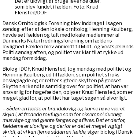
Det er ulovligt at bruge levende duer,
som blev fundet i fælden. Foto: Knud
Flensted/DOF.
Dansk Ornitologisk Forening blev inddraget i sagen
søndag. efter at den lokale ornitolog, Henning Kaulberg,
havde set fælden og talt med lokale medlemmer af
Danmarks Naturfredningsforening om fældens
lovlighed. Fælden blev anmeldt til Midt- og Vestsjællands
Politi søndag aften, og politiet var klar til at rykke ud
mandag formiddag.
Biolog i DOF, Knud Flensted, tog mandag med politiet og
Henning Kaulberg ud til fælden, som politiet straks
beslaglagde og derefter sigtede skytten på godset.
Skytten erkendte samtidig over for politiet, at han var
ansvarlig for høgefælden, oplyser Knud Flensted, som er
meget glad for, at politiet har taget sagen så alvorligt.
– Sådan en fælde er brandulovlig og kunne have været
skyld i, at fredede rovfugle som for eksempel duehøg,
musvåge og rød glente fanges og aflives. Det er derfor,
fælderne er ulovlige, og derfor er det et meget vigtigt
skridt, at vi kan fjerne sådan en fælde,
siger biolog i Dansk