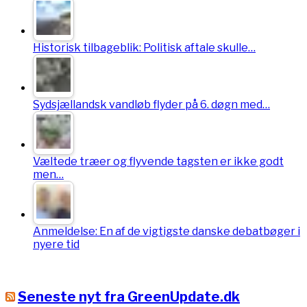
Historisk tilbageblik: Politisk aftale skulle…
Sydsjællandsk vandløb flyder på 6. døgn med…
Væltede træer og flyvende tagsten er ikke godt
men…
Anmeldelse: En af de vigtigste danske debatbøger i
nyere tid
Seneste nyt fra GreenUpdate.dk