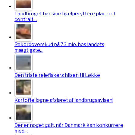
Landbruget har sine hjælperyttere placeret
centralt…
Rekordoverskud på 73 mio. hos landets
mægtigste…
Den triste rejefiskers hilsen til Løkke
Kartoffelløgne afsløret af landbrugsavisen!
Der er noget galt, når Danmark kan konkurrere
med…