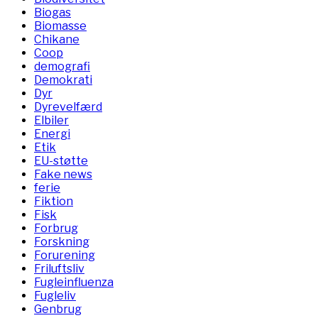
Biogas
Biomasse
Chikane
Coop
demografi
Demokrati
Dyr
Dyrevelfærd
Elbiler
Energi
Etik
EU-støtte
Fake news
ferie
Fiktion
Fisk
Forbrug
Forskning
Forurening
Friluftsliv
Fugleinfluenza
Fugleliv
Genbrug