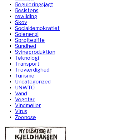
Reguleringsjagt
Resistens
rewilding
Skov
Socialdemokratiet
Solenergi
Sprøjtegifte
Sundhed
Svineproduktion
Teknologi
Transport
Troværdighed
Turisme
Uncategorized
UNWTO
Vand
Vegetar
Vindmøller
Virus
Zoonose