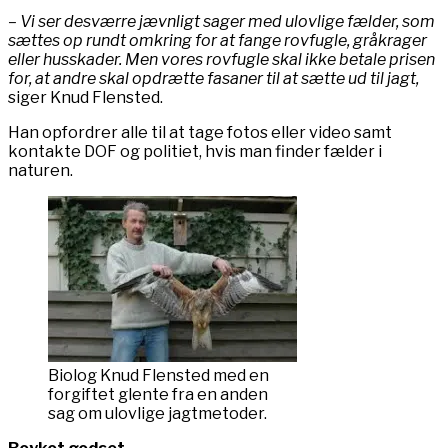
– Vi ser desværre jævnligt sager med ulovlige fælder, som
sættes op rundt omkring for at fange rovfugle, gråkrager
eller husskader. Men vores rovfugle skal ikke betale prisen
for, at andre skal opdrætte fasaner til at sætte ud til jagt,
siger Knud Flensted.
Han opfordrer alle til at tage fotos eller video samt
kontakte DOF og politiet, hvis man finder fælder i
naturen.
Biolog Knud Flensted med en
forgiftet glente fra en anden
sag om ulovlige jagtmetoder.