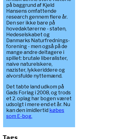
på baggrund af Kjeld
Hansens omfattende
research gennem flere år.
Den ser ikke bare på
hovedaktørerne - staten,
Hedeselskabet og
Danmarks Naturfrednings-
forening - men også på de
mange andre deltagere i
spillet: brutale liberalister,
naive naturelskere,
nazister, lykkeriddere og
alvorsfulde nyttemænd.
Det tabte land udkom på
Gads Forlag i 2008, og trods
et 2. oplag har bogen været
udsolgt i mere end et år. Nu
kan den imidlertid
købes
som E-bog.
Tags