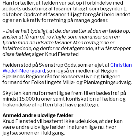
Han fortæller, at fælden var sat op i forbindelse med
godsets udsætning af fasaner til jagt, som begynder 1.
oktober. Opdræt af fasaner til jagt foregår i hele landet
og er en lukrativ forretning på mange godser.
– Det er helt tydeligt, at de, der sætter sådan en fælde op,
ønsker at få ram på rovfugle, som man anser som en
fjende mod de udsatte fasaner. Men rovfuglene er
totalfredede, og derfor er det afgørende, at vi får stoppet
disse fælder,
siger Knud Flensted
Fælden stod på Svenstrup Gods, som er ejet af
Christian
Wedel-Neergaard
, som også er medlem af Region
Sjællands Regionsråd for Konservative og tidligere
formand for Folketingets Miljø- og Planlægningsudvalg.
Skytten kan nu formentlig se frem til en bødestraf på
mindst 15.000 kroner samt konfiskation af fælden og
frakendelse af retten til at have jagttegn.
Anmeld andre ulovlige fælder
Knud Flensted vil bestemt ikke udelukke, at der kan
være andre ulovlige fælder i naturen lige nu, hvor
jagtsæsonen er i fuld gang.