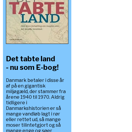
Det tabte land
- nu som E-bog!
Danmark betaler i disse år
af på en gigantisk
miljøgæld, der stammer fra
årene 1940 til 1970. Aldrig
tidligere i
Danmarkshistorien er så
mange vandløb lagt i rør
eller rettet ud, så mange
moser tilintetgjort og så
mange enge og søer