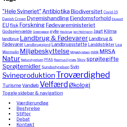
"Hele Svineriet"
Antibiotika
Biodiversitet
Covid-19
Dyremishandling
Ejendomsforhold
Danish Crown
Eksport
Forskning
Fødevareministeriet
EU
fisk
Jagt
Klima
gylle
Godsejervælde
Havbrug
Greenpeace
Ian Heilmann
Landbrug & Fødevarer
Landbrug &
landbrug
Fødevarer
Landbrugsstøtte
Landdistrikter
Landbrugsjord
Lea
Miljøbeskyttelse
MRSA
Wermelin
mink
Miljøstyrelsen
Natur
sprøjtegifte
PFAS
Skov
Naturstyrelsen
Rasmus Ejrnæs
Sprøjtemidler
Svin
Sundsstyrelsen
Troværdighed
Svineproduktion
Velfærd
Økologi
Turisme
Vandløb
Toggle sidebar & navigation
Værdigrundlag
Bestyrelse
Stifter
Debat
Kontakt