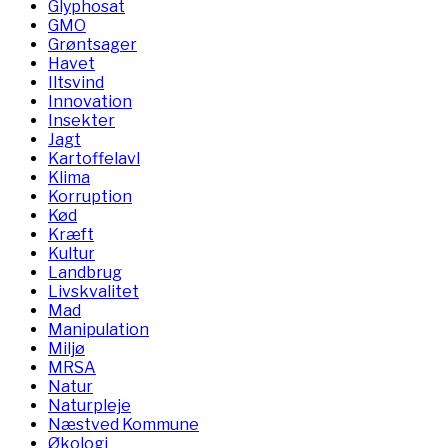
Glyphosat
GMO
Grøntsager
Havet
Iltsvind
Innovation
Insekter
Jagt
Kartoffelavl
Klima
Korruption
Kød
Kræft
Kultur
Landbrug
Livskvalitet
Mad
Manipulation
Miljø
MRSA
Natur
Naturpleje
Næstved Kommune
Økologi