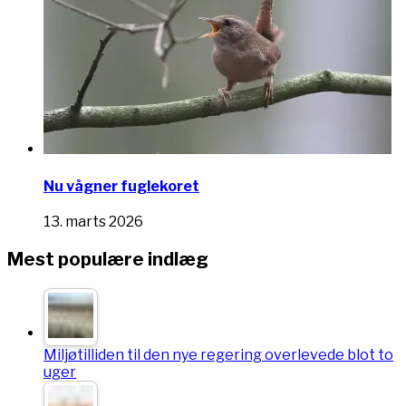
Nu vågner fuglekoret
13. marts 2026
Mest populære indlæg
Miljøtilliden til den nye regering overlevede blot to
uger