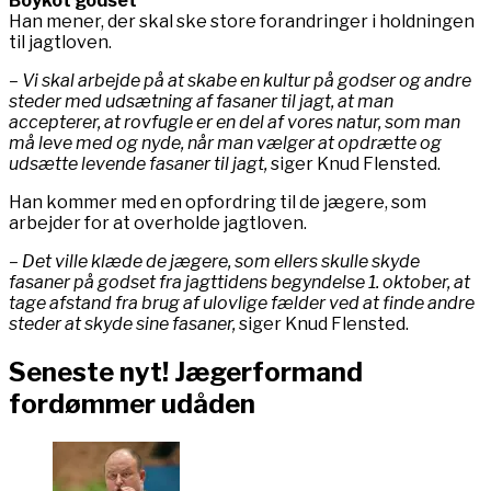
Boykot godset
Han mener, der skal ske store forandringer i holdningen
til jagtloven.
– Vi skal arbejde på at skabe en kultur på godser og andre
steder med udsætning af fasaner til jagt, at man
accepterer, at rovfugle er en del af vores natur, som man
må leve med og nyde, når man vælger at opdrætte og
udsætte levende fasaner til jagt,
siger Knud Flensted.
Han kommer med en opfordring til de jægere, som
arbejder for at overholde jagtloven.
– Det ville klæde de jægere, som ellers skulle skyde
fasaner på godset fra jagttidens begyndelse 1. oktober, at
tage afstand fra brug af ulovlige fælder ved at finde andre
steder at skyde sine fasaner,
siger Knud Flensted.
Seneste nyt! Jægerformand
fordømmer udåden