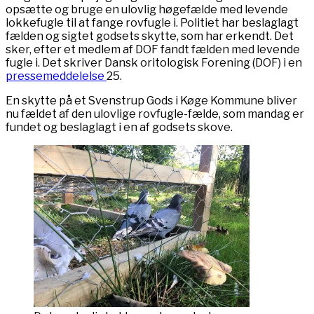
opsætte og bruge en ulovlig høgefælde med levende
lokkefugle til at fange rovfugle i. Politiet har beslaglagt
fælden og sigtet godsets skytte, som har erkendt. Det
sker, efter et medlem af DOF fandt fælden med levende
fugle i. Det skriver Dansk oritologisk Forening (DOF) i en
pressemeddelelse
25.
En skytte på et Svenstrup Gods i Køge Kommune bliver
nu fældet af den ulovlige rovfugle-fælde, som mandag er
fundet og beslaglagt i en af godsets skove.