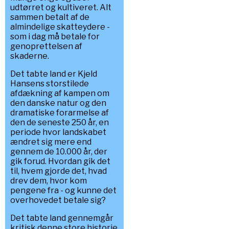
udtørret og kultiveret. Alt
sammen betalt af de
almindelige skatteydere -
som i dag må betale for
genoprettelsen af
skaderne.
Det tabte land er Kjeld
Hansens storstilede
afdækning af kampen om
den danske natur og den
dramatiske forarmelse af
den de seneste 250 år, en
periode hvor landskabet
ændret sig mere end
gennem de 10.000 år, der
gik forud. Hvordan gik det
til, hvem gjorde det, hvad
drev dem, hvor kom
pengene fra - og kunne det
overhovedet betale sig?
Det tabte land gennemgår
kritisk denne store historie