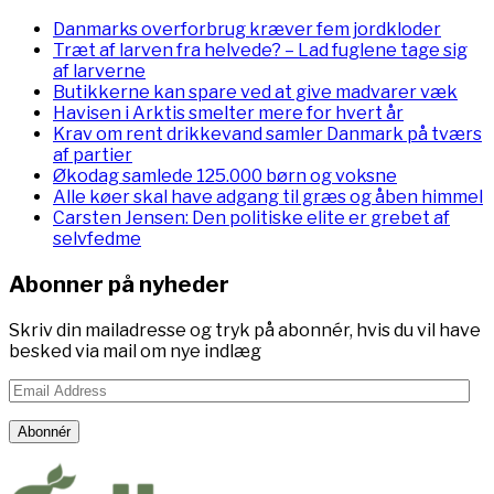
Danmarks overforbrug kræver fem jordkloder
Træt af larven fra helvede? – Lad fuglene tage sig
af larverne
Butikkerne kan spare ved at give madvarer væk
Havisen i Arktis smelter mere for hvert år
Krav om rent drikkevand samler Danmark på tværs
af partier
Økodag samlede 125.000 børn og voksne
Alle køer skal have adgang til græs og åben himmel
Carsten Jensen: Den politiske elite er grebet af
selvfedme
Abonner på nyheder
Skriv din mailadresse og tryk på abonnér, hvis du vil have
besked via mail om nye indlæg
Email
Address
Abonnér