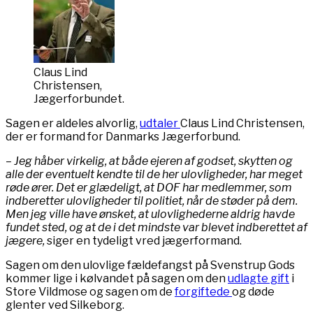
Claus Lind
Christensen,
Jægerforbundet.
Sagen er aldeles alvorlig,
udtaler
Claus Lind Christensen,
der er formand for Danmarks Jægerforbund.
– Jeg håber virkelig, at både ejeren af godset, skytten og
alle der eventuelt kendte til de her ulovligheder, har meget
røde ører. Det er glædeligt, at DOF har medlemmer, som
indberetter ulovligheder til politiet, når de støder på dem.
Men jeg ville have ønsket, at ulovlighederne aldrig havde
fundet sted, og at de i det mindste var blevet indberettet af
jægere,
siger en tydeligt vred jægerformand.
Sagen om den ulovlige fældefangst på Svenstrup Gods
kommer lige i kølvandet på sagen om den
udlagte gift
i
Store Vildmose og sagen om de
forgiftede
og døde
glenter ved Silkeborg.