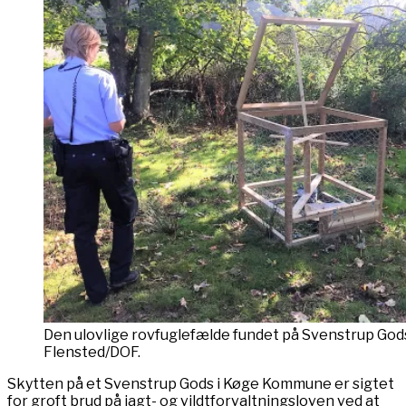
Den ulovlige rovfuglefælde fundet på Svenstrup Gods
Flensted/DOF.
Skytten på et Svenstrup Gods i Køge Kommune er sigtet
for groft brud på jagt- og vildtforvaltningsloven ved at