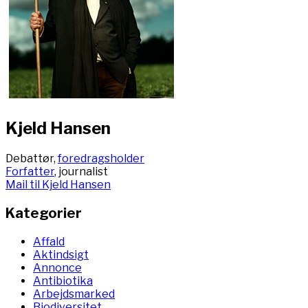
Kjeld Hansen
Debattør,
foredragsholder
Forfatter
, journalist
Mail til Kjeld Hansen
Kategorier
Affald
Aktindsigt
Annonce
Antibiotika
Arbejdsmarked
Biodiversitet