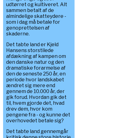
udtørret og kultiveret. Alt
sammen betalt af de
almindelige skatteydere -
som i dag må betale for
genoprettelsen af
skaderne.
Det tabte land er Kjeld
Hansens storstilede
afdækning af kampen om
den danske natur og den
dramatiske forarmelse af
den de seneste 250 år, en
periode hvor landskabet
ændret sig mere end
gennem de 10.000 år, der
gik forud. Hvordan gik det
til, hvem gjorde det, hvad
drev dem, hvor kom
pengene fra - og kunne det
overhovedet betale sig?
Det tabte land gennemgår
kritisk denne store historie