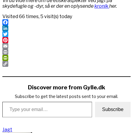
Vil du vide mere om de etiske aspekter ved jagt på
skydefugle og -dyr, så er der en oplysende
kronik
her.
Visited 66 times, 5 visit(s) today
Facebook
LinkedIn
Twitter
Pinterest
Email
Print
PrintFriendly
Copy
Link
Discover more from Gylle.dk
Subscribe to get the latest posts sent to your email.
Type your email…
Subscribe
Jagt