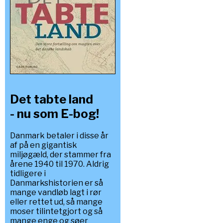
Det tabte land
- nu som E-bog!
Danmark betaler i disse år
af på en gigantisk
miljøgæld, der stammer fra
årene 1940 til 1970. Aldrig
tidligere i
Danmarkshistorien er så
mange vandløb lagt i rør
eller rettet ud, så mange
moser tilintetgjort og så
mange enge og søer