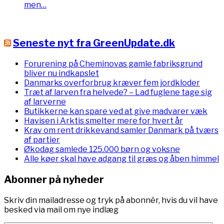
men…
Seneste nyt fra GreenUpdate.dk
Forurening på Cheminovas gamle fabriksgrund
bliver nu indkapslet
Danmarks overforbrug kræver fem jordkloder
Træt af larven fra helvede? – Lad fuglene tage sig
af larverne
Butikkerne kan spare ved at give madvarer væk
Havisen i Arktis smelter mere for hvert år
Krav om rent drikkevand samler Danmark på tværs
af partier
Økodag samlede 125.000 børn og voksne
Alle køer skal have adgang til græs og åben himmel
Abonner på nyheder
Skriv din mailadresse og tryk på abonnér, hvis du vil have
besked via mail om nye indlæg