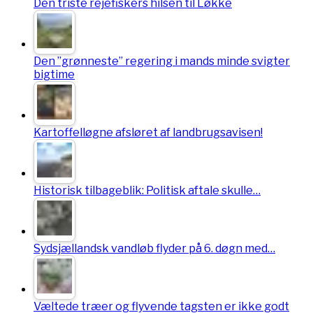
Den triste rejefiskers hilsen til Løkke
Den ”grønneste” regering i mands minde svigter
bigtime
Kartoffelløgne afsløret af landbrugsavisen!
Historisk tilbageblik: Politisk aftale skulle…
Sydsjællandsk vandløb flyder på 6. døgn med…
Væltede træer og flyvende tagsten er ikke godt