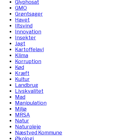
Glyphosat
GMO
Grøntsager
Havet
Iltsvind
Innovation
Insekter
Jagt
Kartoffelavl
Klima
Korruption
Kød
Kræft
Kultur
Landbrug
Livskvalitet
Mad
Manipulation
Miljø
MRSA
Natur
Naturpleje
Næstved Kommune
Økologi