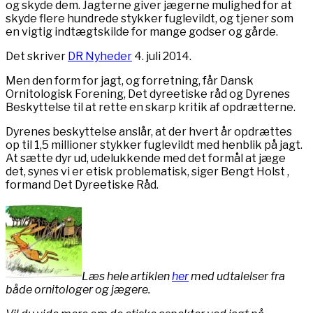
og skyde dem. Jagterne giver jægerne mulighed for at
skyde flere hundrede stykker fuglevildt, og tjener som
en vigtig indtægtskilde for mange godser og gårde.
Det skriver
DR Nyheder
4. juli 2014.
Men den form for jagt, og forretning, får Dansk
Ornitologisk Forening, Det dyreetiske råd og Dyrenes
Beskyttelse til at rette en skarp kritik af opdrætterne.
Dyrenes beskyttelse anslår, at der hvert år opdrættes
op til 1,5 millioner stykker fuglevildt med henblik på jagt.
At sætte dyr ud, udelukkende med det formål at jæge
det, synes vi er etisk problematisk, siger Bengt Holst ,
formand Det Dyreetiske Råd.
Læs hele artiklen
her
med udtalelser fra
både ornitologer og jægere.