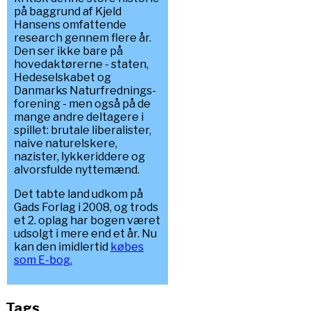
på baggrund af Kjeld
Hansens omfattende
research gennem flere år.
Den ser ikke bare på
hovedaktørerne - staten,
Hedeselskabet og
Danmarks Naturfrednings-
forening - men også på de
mange andre deltagere i
spillet: brutale liberalister,
naive naturelskere,
nazister, lykkeriddere og
alvorsfulde nyttemænd.
Det tabte land udkom på
Gads Forlag i 2008, og trods
et 2. oplag har bogen været
udsolgt i mere end et år. Nu
kan den imidlertid
købes
som E-bog.
Tags