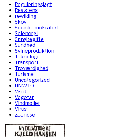
Reguleringsjagt
Resistens
rewilding
Skov
Socialdemokratiet
Solenergi
Sprøjtegifte
Sundhed
Svineproduktion
Teknologi
Transport
Troværdighed
Turisme
Uncategorized
UNWTO
Vand
Vegetar
Vindmøller
Virus
Zoonose