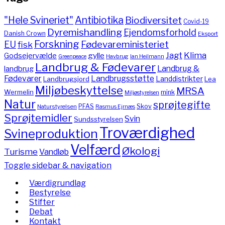
"Hele Svineriet"
Antibiotika
Biodiversitet
Covid-19
Dyremishandling
Ejendomsforhold
Danish Crown
Eksport
Forskning
Fødevareministeriet
EU
fisk
Jagt
Klima
gylle
Godsejervælde
Havbrug
Greenpeace
Ian Heilmann
Landbrug & Fødevarer
Landbrug &
landbrug
Fødevarer
Landbrugsstøtte
Landdistrikter
Landbrugsjord
Lea
Miljøbeskyttelse
MRSA
Wermelin
mink
Miljøstyrelsen
Natur
sprøjtegifte
PFAS
Skov
Naturstyrelsen
Rasmus Ejrnæs
Sprøjtemidler
Svin
Sundsstyrelsen
Troværdighed
Svineproduktion
Velfærd
Økologi
Turisme
Vandløb
Toggle sidebar & navigation
Værdigrundlag
Bestyrelse
Stifter
Debat
Kontakt