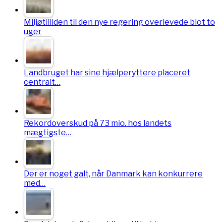
Miljøtilliden til den nye regering overlevede blot to
uger
Landbruget har sine hjælperyttere placeret
centralt…
Rekordoverskud på 73 mio. hos landets
mægtigste…
Der er noget galt, når Danmark kan konkurrere
med…