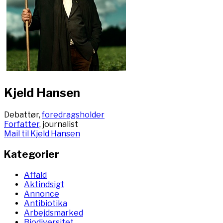
Kjeld Hansen
Debattør,
foredragsholder
Forfatter
, journalist
Mail til Kjeld Hansen
Kategorier
Affald
Aktindsigt
Annonce
Antibiotika
Arbejdsmarked
Biodiversitet