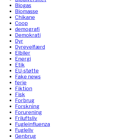
Biogas
Biomasse
Chikane
Coop
demografi
Demokrati
Dyr
Dyrevelfærd
Elbiler
Energi
Etik
EU-støtte
Fake news
ferie
Fiktion
Fisk
Forbrug
Forskning
Forurening
Friluftsliv
Fugleinfluenza
Fugleliv
Genbrug