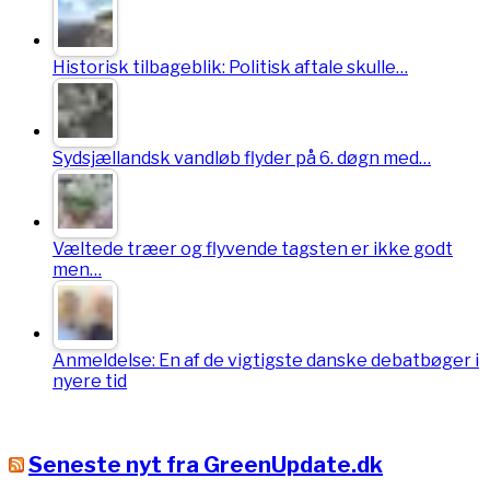
Historisk tilbageblik: Politisk aftale skulle…
Sydsjællandsk vandløb flyder på 6. døgn med…
Væltede træer og flyvende tagsten er ikke godt
men…
Anmeldelse: En af de vigtigste danske debatbøger i
nyere tid
Seneste nyt fra GreenUpdate.dk