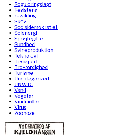
Reguleringsjagt
Resistens
rewilding
Skov
Socialdemokratiet
Solenergi
Sprøjtegifte
Sundhed
Svineproduktion
Teknologi
Transport
Troværdighed
Turisme
Uncategorized
UNWTO
Vand
Vegetar
Vindmøller
Virus
Zoonose