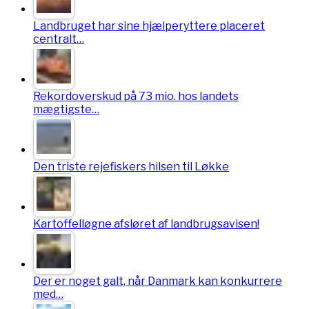
Landbruget har sine hjælperyttere placeret
centralt…
Rekordoverskud på 73 mio. hos landets
mægtigste…
Den triste rejefiskers hilsen til Løkke
Kartoffelløgne afsløret af landbrugsavisen!
Der er noget galt, når Danmark kan konkurrere
med…