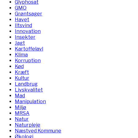
Glyphosat
GMO
Grøntsager
Havet
Iltsvind
Innovation
Insekter
Jagt
Kartoffelavl
Klima
Korruption
Kød
Kræft
Kultur
Landbrug
Livskvalitet
Mad
Manipulation
Miljø
MRSA
Natur
Naturpleje
Næstved Kommune
Økologi