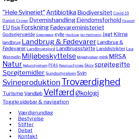
"Hele Svineriet"
Antibiotika
Biodiversitet
Covid-19
Dyremishandling
Ejendomsforhold
Danish Crown
Eksport
Forskning
Fødevareministeriet
EU
fisk
Jagt
Klima
gylle
Godsejervælde
Havbrug
Greenpeace
Ian Heilmann
Landbrug & Fødevarer
Landbrug &
landbrug
Fødevarer
Landbrugsstøtte
Landdistrikter
Landbrugsjord
Lea
Miljøbeskyttelse
MRSA
Wermelin
mink
Miljøstyrelsen
Natur
sprøjtegifte
PFAS
Skov
Naturstyrelsen
Rasmus Ejrnæs
Sprøjtemidler
Svin
Sundsstyrelsen
Troværdighed
Svineproduktion
Velfærd
Økologi
Turisme
Vandløb
Toggle sidebar & navigation
Værdigrundlag
Bestyrelse
Stifter
Debat
Kontakt