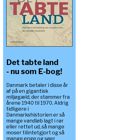
Det tabte land
- nu som E-bog!
Danmark betaler i disse år
af på en gigantisk
miljøgæld, der stammer fra
årene 1940 til 1970. Aldrig
tidligere i
Danmarkshistorien er så
mange vandløb lagt i rør
eller rettet ud, så mange
moser tilintetgjort og så
mange enge og søer