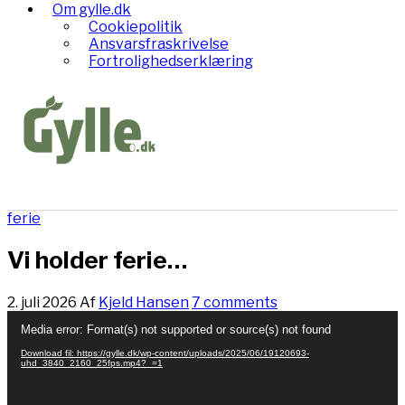
Om gylle.dk
Cookiepolitik
Ansvarsfraskrivelse
Fortrolighedserklæring
ferie
Vi holder ferie…
2. juli 2026
Af
Kjeld Hansen
7 comments
Videoafspiller
Media error: Format(s) not supported or source(s) not found
Download fil: https://gylle.dk/wp-content/uploads/2025/06/19120693-
uhd_3840_2160_25fps.mp4?_=1