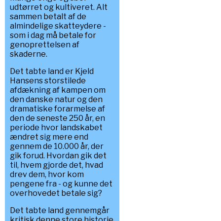
udtørret og kultiveret. Alt
sammen betalt af de
almindelige skatteydere -
som i dag må betale for
genoprettelsen af
skaderne.
Det tabte land er Kjeld
Hansens storstilede
afdækning af kampen om
den danske natur og den
dramatiske forarmelse af
den de seneste 250 år, en
periode hvor landskabet
ændret sig mere end
gennem de 10.000 år, der
gik forud. Hvordan gik det
til, hvem gjorde det, hvad
drev dem, hvor kom
pengene fra - og kunne det
overhovedet betale sig?
Det tabte land gennemgår
kritisk denne store historie