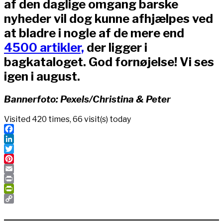
af den daglige omgang barske
nyheder vil dog kunne afhjælpes ved
at bladre i nogle af de mere end
4500 artikler,
der ligger i
bagkataloget. God fornøjelse! Vi ses
igen i august.
Bannerfoto: Pexels/Christina & Peter
Visited 420 times, 66 visit(s) today
Facebook
LinkedIn
Twitter
Pinterest
Email
Print
PrintFriendly
Copy
Link