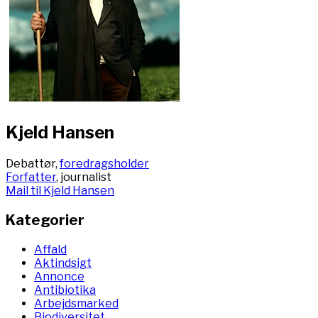
Kjeld Hansen
Debattør,
foredragsholder
Forfatter
, journalist
Mail til Kjeld Hansen
Kategorier
Affald
Aktindsigt
Annonce
Antibiotika
Arbejdsmarked
Biodiversitet