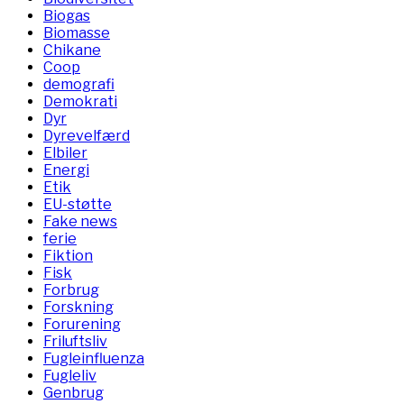
Biogas
Biomasse
Chikane
Coop
demografi
Demokrati
Dyr
Dyrevelfærd
Elbiler
Energi
Etik
EU-støtte
Fake news
ferie
Fiktion
Fisk
Forbrug
Forskning
Forurening
Friluftsliv
Fugleinfluenza
Fugleliv
Genbrug