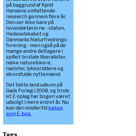
på baggrund af Kjeld
Hansens omfattende
research gennem flere år.
Den ser ikke bare på
hovedaktørerne - staten,
Hedeselskabet og
Danmarks Naturfrednings-
forening - men også på de
mange andre deltagere i
spillet: brutale liberalister,
naive naturelskere,
nazister, lykkeriddere og
alvorsfulde nyttemænd.
Det tabte land udkom på
Gads Forlag i 2008, og trods
et 2. oplag har bogen været
udsolgt i mere end et år. Nu
kan den imidlertid
købes
som E-bog.
Tags