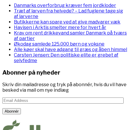
Danmarks overforbrug kræver fem jordkloder
Træt af larven fra helvede? – Lad fuglene tage sig
af larverne
Butikkerne kan spare ved at give madvarer væk
Havisen i Arktis smelter mere for hvert år
Krav om rent drikkevand samler Danmark på tværs
af partier
Økodag samlede 125.000 børn og voksne
Alle køer skal have adgang til græs og åben himmel
Carsten Jensen: Den politiske elite er grebet af
selvfedme
Abonner på nyheder
Skriv din mailadresse og tryk på abonnér, hvis du vil have
besked via mail om nye indlæg
Email
Address
Abonnér