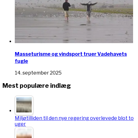
Masseturisme og vindsport truer Vadehavets
fugle
14. september 2025
Mest populære indlæg
Miljøtilliden til den nye regering overlevede blot to
uger