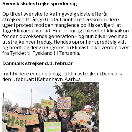
Svensk skolestrejke spreder sig
Op til det svenske folketingsvalg sidste efterår
strejkede 15-årige Greta Thunberg fra skolen i flere
uger i protest mod den manglende politiske vilje til at
tage klimaet alvorligt. Hun er hurtigt blevet et klimaikon
for den opvoksende generation – og hun bliver ved med
at strejke hver fredag. Hendes oprør har spredt sig vidt
og bredt, og der arrangeres nu klimastrejke verden over,
fra Tyrkiet til Tyskland til Tanzania.
Danmark strejker d. 1. februar
Indtil videre er der planlagt ti klimastrejker i Danmark
den 1. februar: i København, Aarhus,