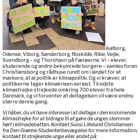
Aalborg,
Odense, Viborg, Sønderborg, Roskilde, Ribe, Vejle,
Svendborg – og Thorshavn på Færøerne. Vi – elever,
studerende og andre bekymrede borgere – samles foran
Christiansborg og rådhuse rundt om i landet for at
markere, at al politik er klimapolitik. Og vi kræver, at
politikerne tager klimakrisen seriøst. Til sidste
klimastrejke strejkede omkring 700 elever fra hele
Danmark, og vi forventer at deltagelsen vil være endnu
større denne gang.
Vi håber, du vil have interesse i at deltage i den kommende
klimastrejke for at bidrage til at gøre de unges stemmer
hørt i klimadebatten. Kontakt Sussi Lillelund Christiansen
fra Den Grønne Studenterbevægelse for mere information,
kontakt til strejkende unge eller andet på: