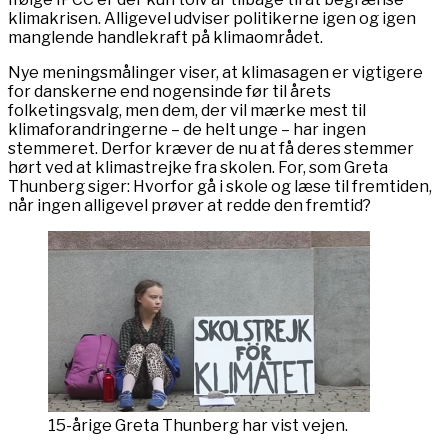
klimakrisen. Alligevel udviser politikerne igen og igen
manglende handlekraft på klimaområdet.
Nye meningsmålinger viser, at klimasagen er vigtigere
for danskerne end nogensinde før til årets
folketingsvalg, men dem, der vil mærke mest til
klimaforandringerne – de helt unge – har ingen
stemmeret. Derfor kræver de nu at få deres stemmer
hørt ved at klimastrejke fra skolen. For, som Greta
Thunberg siger: Hvorfor gå i skole og læse til fremtiden,
når ingen alligevel prøver at redde den fremtid?
15-årige Greta Thunberg har vist vejen.