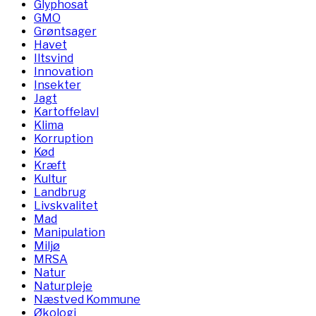
Glyphosat
GMO
Grøntsager
Havet
Iltsvind
Innovation
Insekter
Jagt
Kartoffelavl
Klima
Korruption
Kød
Kræft
Kultur
Landbrug
Livskvalitet
Mad
Manipulation
Miljø
MRSA
Natur
Naturpleje
Næstved Kommune
Økologi