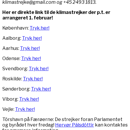
klimastrejke@gmail.com og +45 2493 1813.
Her er direkte link til de klimastrejker der p.t. er
arrangeret 1. februar!
København:
Tryk her!
Aalborg:
Tryk her!
Aarhus:
Tryk her!
Odense:
Tryk her!
Svendborg:
Tryk her!
Roskilde:
Tryk her!
Sønderborg:
Tryk her!
Viborg:
Tryk her!
Vejle:
Tryk her!
Tórshavn på Færøerne: De strejker foran Parlamentet
og byrådet hver fredag!
Hervør Pálsdóttir
kan kontaktes