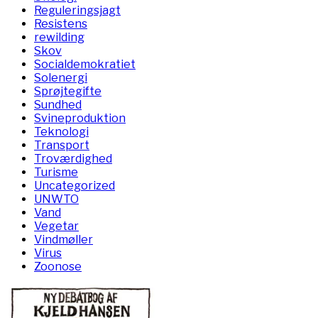
Reguleringsjagt
Resistens
rewilding
Skov
Socialdemokratiet
Solenergi
Sprøjtegifte
Sundhed
Svineproduktion
Teknologi
Transport
Troværdighed
Turisme
Uncategorized
UNWTO
Vand
Vegetar
Vindmøller
Virus
Zoonose