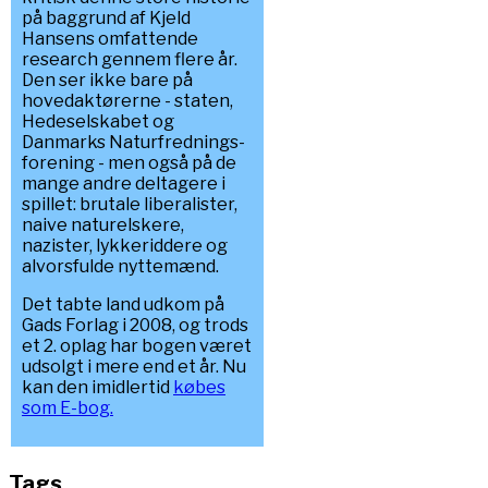
på baggrund af Kjeld
Hansens omfattende
research gennem flere år.
Den ser ikke bare på
hovedaktørerne - staten,
Hedeselskabet og
Danmarks Naturfrednings-
forening - men også på de
mange andre deltagere i
spillet: brutale liberalister,
naive naturelskere,
nazister, lykkeriddere og
alvorsfulde nyttemænd.
Det tabte land udkom på
Gads Forlag i 2008, og trods
et 2. oplag har bogen været
udsolgt i mere end et år. Nu
kan den imidlertid
købes
som E-bog.
Tags