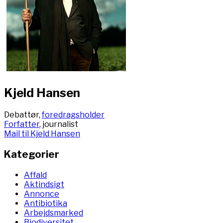
Kjeld Hansen
Debattør,
foredragsholder
Forfatter
, journalist
Mail til Kjeld Hansen
Kategorier
Affald
Aktindsigt
Annonce
Antibiotika
Arbejdsmarked
Biodiversitet