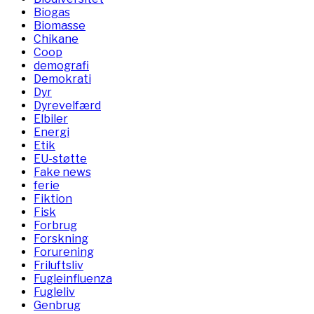
Biogas
Biomasse
Chikane
Coop
demografi
Demokrati
Dyr
Dyrevelfærd
Elbiler
Energi
Etik
EU-støtte
Fake news
ferie
Fiktion
Fisk
Forbrug
Forskning
Forurening
Friluftsliv
Fugleinfluenza
Fugleliv
Genbrug