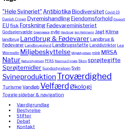
"Hele Svineriet"
Antibiotika
Biodiversitet
Covid-19
Dyremishandling
Ejendomsforhold
Danish Crown
Eksport
Forskning
Fødevareministeriet
EU
fisk
Jagt
Klima
gylle
Godsejervælde
Havbrug
Greenpeace
Ian Heilmann
Landbrug & Fødevarer
Landbrug &
landbrug
Fødevarer
Landbrugsstøtte
Landdistrikter
Landbrugsjord
Lea
Miljøbeskyttelse
MRSA
Wermelin
mink
Miljøstyrelsen
Natur
sprøjtegifte
PFAS
Skov
Naturstyrelsen
Rasmus Ejrnæs
Sprøjtemidler
Svin
Sundsstyrelsen
Troværdighed
Svineproduktion
Velfærd
Økologi
Turisme
Vandløb
Toggle sidebar & navigation
Værdigrundlag
Bestyrelse
Stifter
Debat
Kontakt