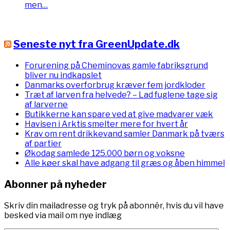
men…
Seneste nyt fra GreenUpdate.dk
Forurening på Cheminovas gamle fabriksgrund
bliver nu indkapslet
Danmarks overforbrug kræver fem jordkloder
Træt af larven fra helvede? – Lad fuglene tage sig
af larverne
Butikkerne kan spare ved at give madvarer væk
Havisen i Arktis smelter mere for hvert år
Krav om rent drikkevand samler Danmark på tværs
af partier
Økodag samlede 125.000 børn og voksne
Alle køer skal have adgang til græs og åben himmel
Abonner på nyheder
Skriv din mailadresse og tryk på abonnér, hvis du vil have
besked via mail om nye indlæg