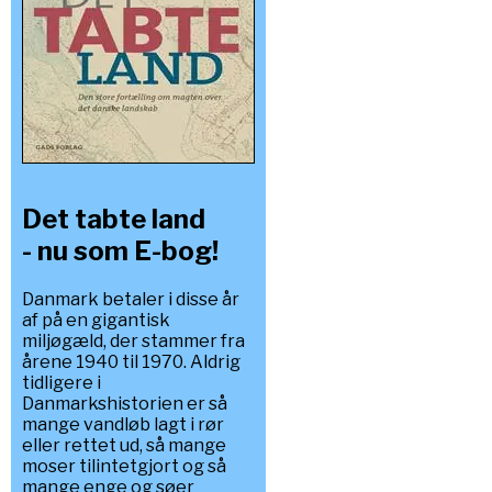
Det tabte land
- nu som E-bog!
Danmark betaler i disse år
af på en gigantisk
miljøgæld, der stammer fra
årene 1940 til 1970. Aldrig
tidligere i
Danmarkshistorien er så
mange vandløb lagt i rør
eller rettet ud, så mange
moser tilintetgjort og så
mange enge og søer