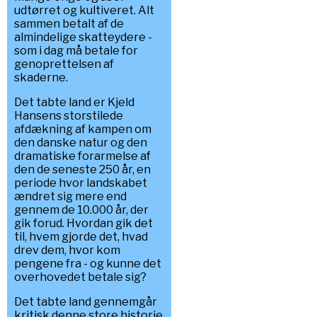
udtørret og kultiveret. Alt
sammen betalt af de
almindelige skatteydere -
som i dag må betale for
genoprettelsen af
skaderne.
Det tabte land er Kjeld
Hansens storstilede
afdækning af kampen om
den danske natur og den
dramatiske forarmelse af
den de seneste 250 år, en
periode hvor landskabet
ændret sig mere end
gennem de 10.000 år, der
gik forud. Hvordan gik det
til, hvem gjorde det, hvad
drev dem, hvor kom
pengene fra - og kunne det
overhovedet betale sig?
Det tabte land gennemgår
kritisk denne store historie