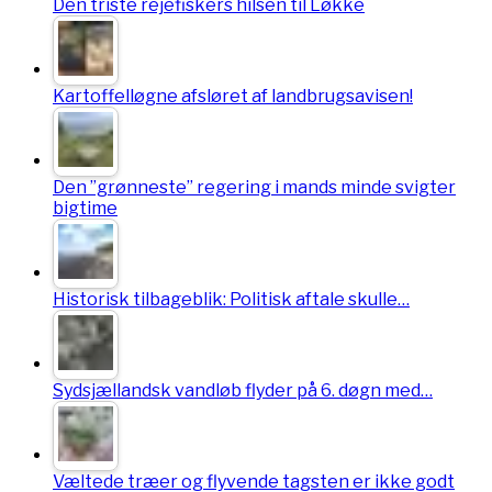
Den triste rejefiskers hilsen til Løkke
Kartoffelløgne afsløret af landbrugsavisen!
Den ”grønneste” regering i mands minde svigter
bigtime
Historisk tilbageblik: Politisk aftale skulle…
Sydsjællandsk vandløb flyder på 6. døgn med…
Væltede træer og flyvende tagsten er ikke godt