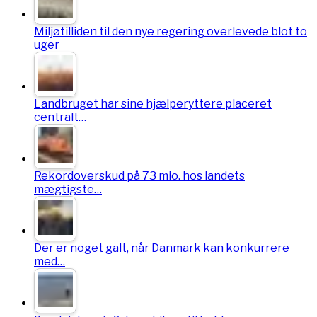
Miljøtilliden til den nye regering overlevede blot to
uger
Landbruget har sine hjælperyttere placeret
centralt…
Rekordoverskud på 73 mio. hos landets
mægtigste…
Der er noget galt, når Danmark kan konkurrere
med…