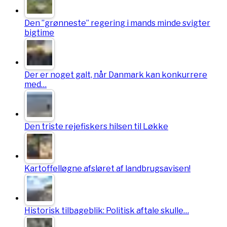
Den ”grønneste” regering i mands minde svigter
bigtime
Der er noget galt, når Danmark kan konkurrere
med…
Den triste rejefiskers hilsen til Løkke
Kartoffelløgne afsløret af landbrugsavisen!
Historisk tilbageblik: Politisk aftale skulle…