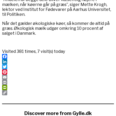
mælken, når køerne går på græs”, siger Mette Krogh,
lektor ved Institut for Fødevarer på Aarhus Universitet,
til Politiken.
Når det gælder økologiske køer, så kommer de altid på
græs. Økologisk mælk udgør omkring 10 procent af
salget i Danmark.
Visited 381 times, 7 visit(s) today
Facebook
LinkedIn
Twitter
Pinterest
Email
Print
PrintFriendly
Copy
Link
Discover more from Gylle.dk