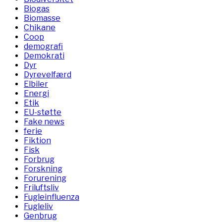
Biogas
Biomasse
Chikane
Coop
demografi
Demokrati
Dyr
Dyrevelfærd
Elbiler
Energi
Etik
EU-støtte
Fake news
ferie
Fiktion
Fisk
Forbrug
Forskning
Forurening
Friluftsliv
Fugleinfluenza
Fugleliv
Genbrug