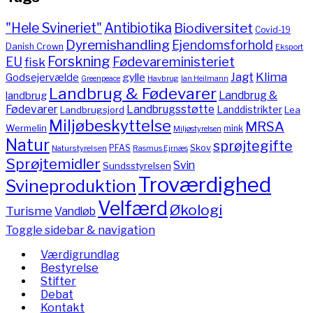
"Hele Svineriet"
Antibiotika
Biodiversitet
Covid-19
Dyremishandling
Ejendomsforhold
Danish Crown
Eksport
Forskning
Fødevareministeriet
EU
fisk
Jagt
Klima
gylle
Godsejervælde
Havbrug
Greenpeace
Ian Heilmann
Landbrug & Fødevarer
Landbrug &
landbrug
Fødevarer
Landbrugsstøtte
Landdistrikter
Landbrugsjord
Lea
Miljøbeskyttelse
MRSA
Wermelin
mink
Miljøstyrelsen
Natur
sprøjtegifte
PFAS
Skov
Naturstyrelsen
Rasmus Ejrnæs
Sprøjtemidler
Svin
Sundsstyrelsen
Troværdighed
Svineproduktion
Velfærd
Økologi
Turisme
Vandløb
Toggle sidebar & navigation
Værdigrundlag
Bestyrelse
Stifter
Debat
Kontakt