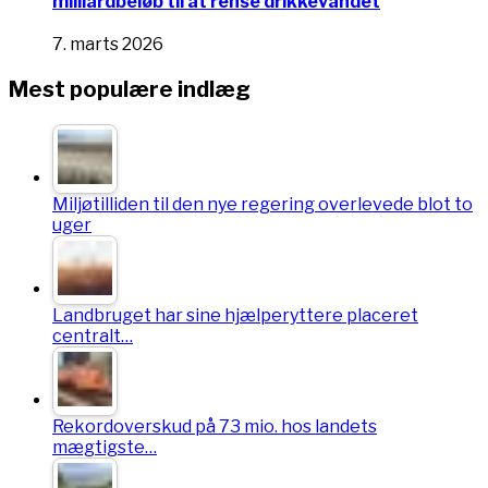
milliardbeløb til at rense drikkevandet
7. marts 2026
Mest populære indlæg
Miljøtilliden til den nye regering overlevede blot to
uger
Landbruget har sine hjælperyttere placeret
centralt…
Rekordoverskud på 73 mio. hos landets
mægtigste…