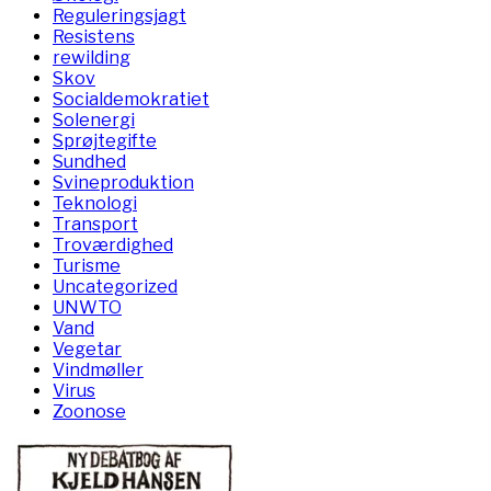
Reguleringsjagt
Resistens
rewilding
Skov
Socialdemokratiet
Solenergi
Sprøjtegifte
Sundhed
Svineproduktion
Teknologi
Transport
Troværdighed
Turisme
Uncategorized
UNWTO
Vand
Vegetar
Vindmøller
Virus
Zoonose