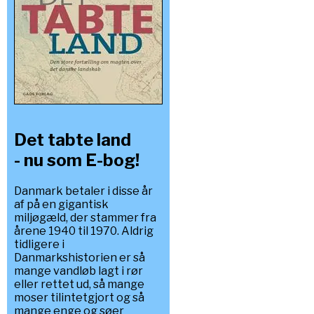
Det tabte land
- nu som E-bog!
Danmark betaler i disse år
af på en gigantisk
miljøgæld, der stammer fra
årene 1940 til 1970. Aldrig
tidligere i
Danmarkshistorien er så
mange vandløb lagt i rør
eller rettet ud, så mange
moser tilintetgjort og så
mange enge og søer