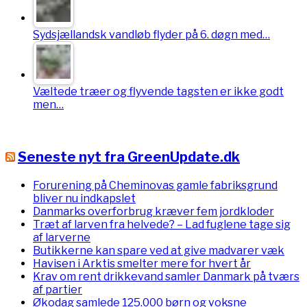
Sydsjællandsk vandløb flyder på 6. døgn med…
Væltede træer og flyvende tagsten er ikke godt
men…
Seneste nyt fra GreenUpdate.dk
Forurening på Cheminovas gamle fabriksgrund
bliver nu indkapslet
Danmarks overforbrug kræver fem jordkloder
Træt af larven fra helvede? – Lad fuglene tage sig
af larverne
Butikkerne kan spare ved at give madvarer væk
Havisen i Arktis smelter mere for hvert år
Krav om rent drikkevand samler Danmark på tværs
af partier
Økodag samlede 125.000 børn og voksne