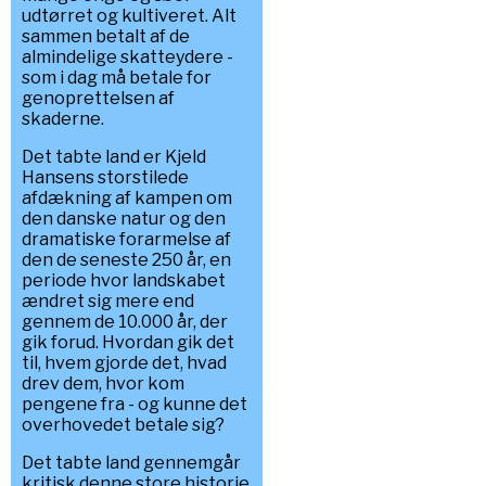
udtørret og kultiveret. Alt
sammen betalt af de
almindelige skatteydere -
som i dag må betale for
genoprettelsen af
skaderne.
Det tabte land er Kjeld
Hansens storstilede
afdækning af kampen om
den danske natur og den
dramatiske forarmelse af
den de seneste 250 år, en
periode hvor landskabet
ændret sig mere end
gennem de 10.000 år, der
gik forud. Hvordan gik det
til, hvem gjorde det, hvad
drev dem, hvor kom
pengene fra - og kunne det
overhovedet betale sig?
Det tabte land gennemgår
kritisk denne store historie