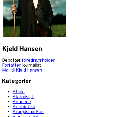
Kjeld Hansen
Debattør,
foredragsholder
Forfatter
, journalist
Mail til Kjeld Hansen
Kategorier
Affald
Aktindsigt
Annonce
Antibiotika
Arbejdsmarked
Biodiversitet