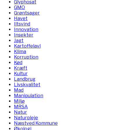
Glyphosat
GMO
Grøntsager
Havet
Iltsvind
Innovation
Insekter
Jagt
Kartoffelavl
Klima
Korruption
Kød
Kræft
Kultur
Landbrug
Livskvalitet
Mad
Manipulation
Miljø
MRSA
Natur
Naturpleje
Næstved Kommune
Økologi