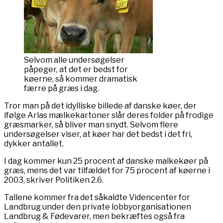
Selvom alle undersøgelser
påpeger, at det er bedst for
køerne, så kommer dramatisk
færre på græs i dag.
Tror man på det idylliske billede af danske køer, der
ifølge Arlas mælkekartoner slår deres folder på frodige
græsmarker, så bliver man snydt. Selvom flere
undersøgelser viser, at køer har det bedst i det fri,
dykker antallet.
I dag kommer kun 25 procent af danske malkekøer på
græs, mens det var tilfældet for 75 procent af køerne i
2003, skriver Politiken 2.6.
Tallene kommer fra det såkaldte Videncenter for
Landbrug under den private lobbyorganisationen
Landbrug & Fødevarer, men bekræftes også fra