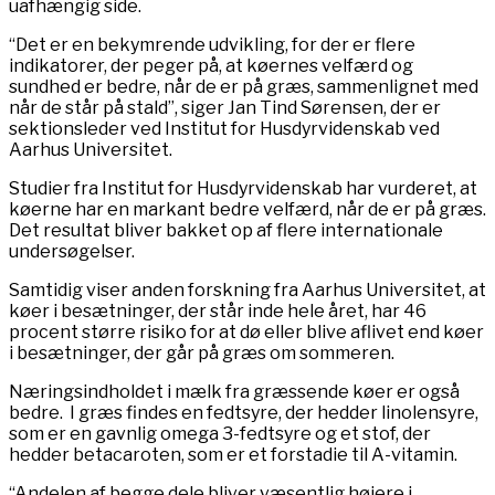
uafhængig side.
“Det er en bekymrende udvikling, for der er flere
indikatorer, der peger på, at køernes velfærd og
sundhed er bedre, når de er på græs, sammenlignet med
når de står på stald”, siger Jan Tind Sørensen, der er
sektionsleder ved Institut for Husdyrvidenskab ved
Aarhus Universitet.
Studier fra Institut for Husdyrvidenskab har vurderet, at
køerne har en markant bedre velfærd, når de er på græs.
Det resultat bliver bakket op af flere internationale
undersøgelser.
Samtidig viser anden forskning fra Aarhus Universitet, at
køer i besætninger, der står inde hele året, har 46
procent større risiko for at dø eller blive aflivet end køer
i besætninger, der går på græs om sommeren.
Næringsindholdet i mælk fra græssende køer er også
bedre. I græs findes en fedtsyre, der hedder linolensyre,
som er en gavnlig omega 3-fedtsyre og et stof, der
hedder betacaroten, som er et forstadie til A-vitamin.
“Andelen af begge dele bliver væsentlig højere i