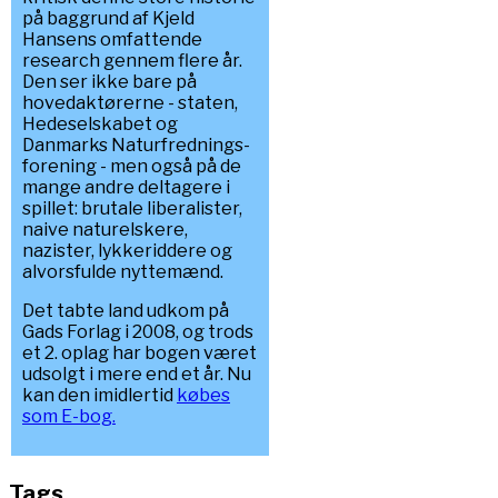
på baggrund af Kjeld
Hansens omfattende
research gennem flere år.
Den ser ikke bare på
hovedaktørerne - staten,
Hedeselskabet og
Danmarks Naturfrednings-
forening - men også på de
mange andre deltagere i
spillet: brutale liberalister,
naive naturelskere,
nazister, lykkeriddere og
alvorsfulde nyttemænd.
Det tabte land udkom på
Gads Forlag i 2008, og trods
et 2. oplag har bogen været
udsolgt i mere end et år. Nu
kan den imidlertid
købes
som E-bog.
Tags