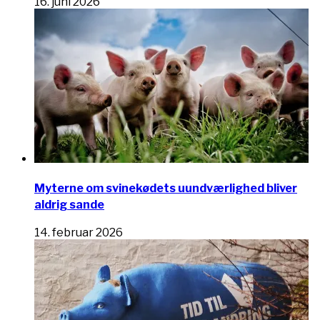
16. juni 2026
Myterne om svinekødets uundværlighed bliver
aldrig sande
14. februar 2026