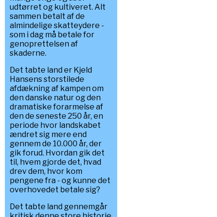
udtørret og kultiveret. Alt
sammen betalt af de
almindelige skatteydere -
som i dag må betale for
genoprettelsen af
skaderne.
Det tabte land er Kjeld
Hansens storstilede
afdækning af kampen om
den danske natur og den
dramatiske forarmelse af
den de seneste 250 år, en
periode hvor landskabet
ændret sig mere end
gennem de 10.000 år, der
gik forud. Hvordan gik det
til, hvem gjorde det, hvad
drev dem, hvor kom
pengene fra - og kunne det
overhovedet betale sig?
Det tabte land gennemgår
kritisk denne store historie