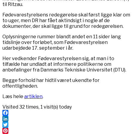
til Ritzau.
Fødevarestyrelsens redegørelse skal først ligge klar om
to uger, men DR har fået aktindsigt i nogle af de
dokumenter, der skal ligge til grund for redegørelsen.
Oplysningerne rummer blandt andet en 11 sider lang
tidslinje over forløbet, som Fødevarestyrelsen
udarbejdede 17. september i år.
Her vedkender Fødevarestyrelsen sig, at man i to
tilfælde har undladt at informere politikerne om
anbefalinger fra Danmarks Tekniske Universitet (DTU).
Begge forhold har hidtil været ukendte for
offentligheden.
Læs hele
artiklen
.
Visited 32 times, 1 visit(s) today
Facebook
LinkedIn
Twitter