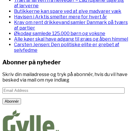
Træt af larven fra helvede? – Lad fuglene tage sig
af larverne
Butikkerne kan spare ved at give madvarer væk
Havisen i Arktis smelter mere for hvert år
Krav om rent drikkevand samler Danmark på tværs
af partier
Økodag samlede 125.000 børn og voksne
Alle køer skal have adgang til græs og åben himmel
Carsten Jensen: Den politiske elite er grebet af
selvfedme
Abonner på nyheder
Skriv din mailadresse og tryk på abonnér, hvis du vil have
besked via mail om nye indlæg
Email
Address
Abonnér