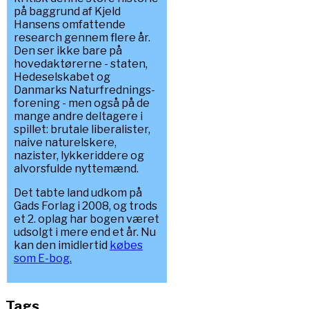
på baggrund af Kjeld
Hansens omfattende
research gennem flere år.
Den ser ikke bare på
hovedaktørerne - staten,
Hedeselskabet og
Danmarks Naturfrednings-
forening - men også på de
mange andre deltagere i
spillet: brutale liberalister,
naive naturelskere,
nazister, lykkeriddere og
alvorsfulde nyttemænd.
Det tabte land udkom på
Gads Forlag i 2008, og trods
et 2. oplag har bogen været
udsolgt i mere end et år. Nu
kan den imidlertid
købes
som E-bog.
Tags