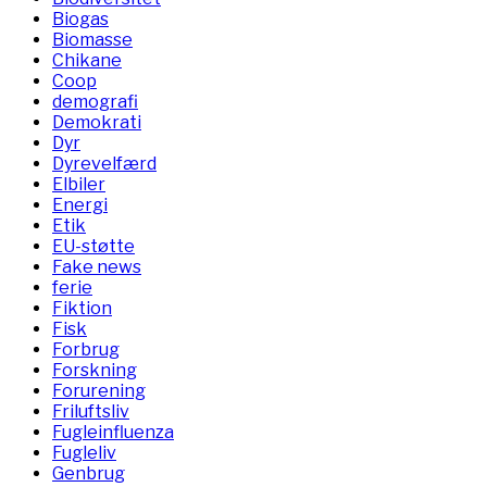
Biogas
Biomasse
Chikane
Coop
demografi
Demokrati
Dyr
Dyrevelfærd
Elbiler
Energi
Etik
EU-støtte
Fake news
ferie
Fiktion
Fisk
Forbrug
Forskning
Forurening
Friluftsliv
Fugleinfluenza
Fugleliv
Genbrug