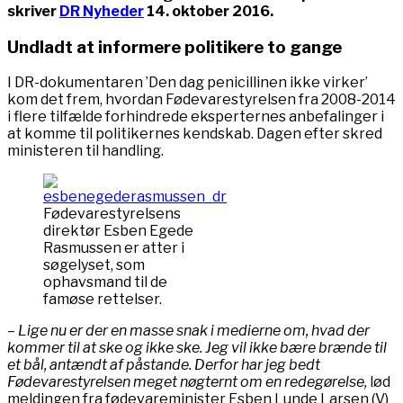
skriver
DR Nyheder
14. oktober 2016.
Undladt at informere politikere to gange
I DR-dokumentaren ’Den dag penicillinen ikke virker’
kom det frem, hvordan Fødevarestyrelsen fra 2008-2014
i flere tilfælde forhindrede eksperternes anbefalinger i
at komme til politikernes kendskab. Dagen efter skred
ministeren til handling.
Fødevarestyrelsens
direktør Esben Egede
Rasmussen er atter i
søgelyset, som
ophavsmand til de
famøse rettelser.
– Lige nu er der en masse snak i medierne om, hvad der
kommer til at ske og ikke ske. Jeg vil ikke bære brænde til
et bål, antændt af påstande. Derfor har jeg bedt
Fødevarestyrelsen meget nøgternt om en redegørelse,
lød
meldingen fra fødevareminister Esben Lunde Larsen (V)