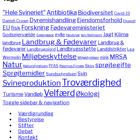
"Hele Svineriet"
Antibiotika
Biodiversitet
Covid-19
Dyremishandling
Ejendomsforhold
Danish Crown
Eksport
Forskning
Fødevareministeriet
EU
fisk
Jagt
Klima
gylle
Godsejervælde
Havbrug
Greenpeace
Ian Heilmann
Landbrug & Fødevarer
Landbrug &
landbrug
Fødevarer
Landbrugsstøtte
Landdistrikter
Landbrugsjord
Lea
Miljøbeskyttelse
MRSA
Wermelin
mink
Miljøstyrelsen
Natur
sprøjtegifte
PFAS
Skov
Naturstyrelsen
Rasmus Ejrnæs
Sprøjtemidler
Svin
Sundsstyrelsen
Troværdighed
Svineproduktion
Velfærd
Økologi
Turisme
Vandløb
Toggle sidebar & navigation
Værdigrundlag
Bestyrelse
Stifter
Debat
Kontakt