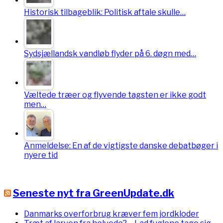
Historisk tilbageblik: Politisk aftale skulle…
Sydsjællandsk vandløb flyder på 6. døgn med…
Væltede træer og flyvende tagsten er ikke godt
men…
Anmeldelse: En af de vigtigste danske debatbøger i
nyere tid
Seneste nyt fra GreenUpdate.dk
Danmarks overforbrug kræver fem jordkloder