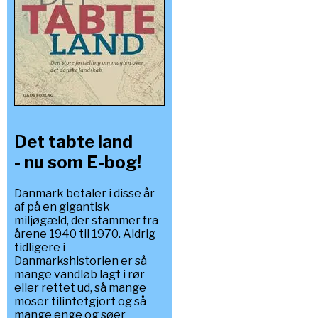
Det tabte land
- nu som E-bog!
Danmark betaler i disse år
af på en gigantisk
miljøgæld, der stammer fra
årene 1940 til 1970. Aldrig
tidligere i
Danmarkshistorien er så
mange vandløb lagt i rør
eller rettet ud, så mange
moser tilintetgjort og så
mange enge og søer