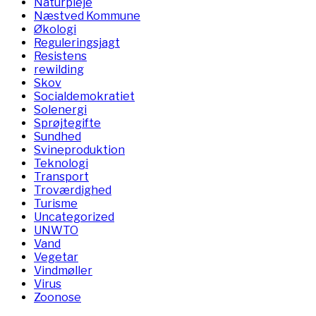
Naturpleje
Næstved Kommune
Økologi
Reguleringsjagt
Resistens
rewilding
Skov
Socialdemokratiet
Solenergi
Sprøjtegifte
Sundhed
Svineproduktion
Teknologi
Transport
Troværdighed
Turisme
Uncategorized
UNWTO
Vand
Vegetar
Vindmøller
Virus
Zoonose