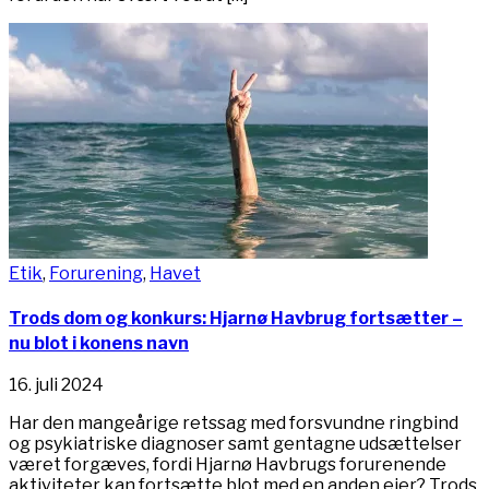
Etik
,
Forurening
,
Havet
Trods dom og konkurs: Hjarnø Havbrug fortsætter –
nu blot i konens navn
16. juli 2024
Har den mangeårige retssag med forsvundne ringbind
og psykiatriske diagnoser samt gentagne udsættelser
været forgæves, fordi Hjarnø Havbrugs forurenende
aktiviteter kan fortsætte blot med en anden ejer? Trods