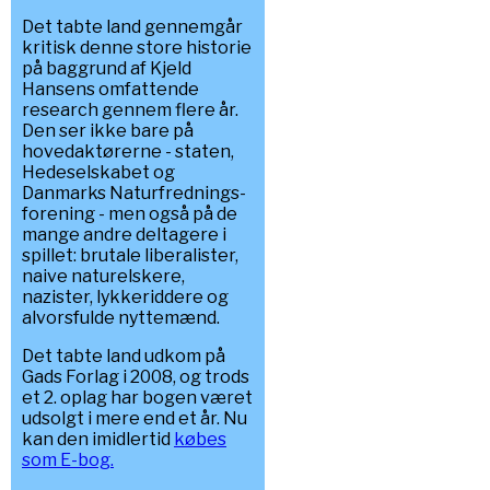
Det tabte land gennemgår
kritisk denne store historie
på baggrund af Kjeld
Hansens omfattende
research gennem flere år.
Den ser ikke bare på
hovedaktørerne - staten,
Hedeselskabet og
Danmarks Naturfrednings-
forening - men også på de
mange andre deltagere i
spillet: brutale liberalister,
naive naturelskere,
nazister, lykkeriddere og
alvorsfulde nyttemænd.
Det tabte land udkom på
Gads Forlag i 2008, og trods
et 2. oplag har bogen været
udsolgt i mere end et år. Nu
kan den imidlertid
købes
som E-bog.