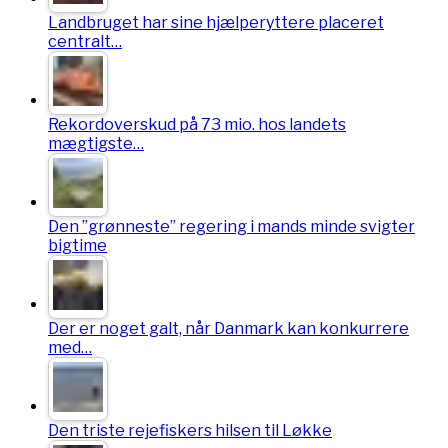
Landbruget har sine hjælperyttere placeret
centralt…
Rekordoverskud på 73 mio. hos landets
mægtigste…
Den ”grønneste” regering i mands minde svigter
bigtime
Der er noget galt, når Danmark kan konkurrere
med…
Den triste rejefiskers hilsen til Løkke