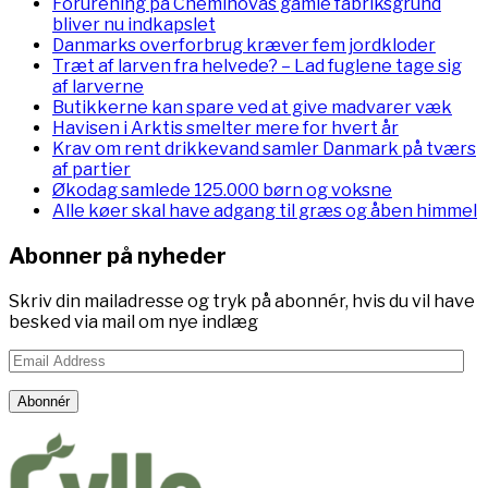
Forurening på Cheminovas gamle fabriksgrund
bliver nu indkapslet
Danmarks overforbrug kræver fem jordkloder
Træt af larven fra helvede? – Lad fuglene tage sig
af larverne
Butikkerne kan spare ved at give madvarer væk
Havisen i Arktis smelter mere for hvert år
Krav om rent drikkevand samler Danmark på tværs
af partier
Økodag samlede 125.000 børn og voksne
Alle køer skal have adgang til græs og åben himmel
Abonner på nyheder
Skriv din mailadresse og tryk på abonnér, hvis du vil have
besked via mail om nye indlæg
Email
Address
Abonnér