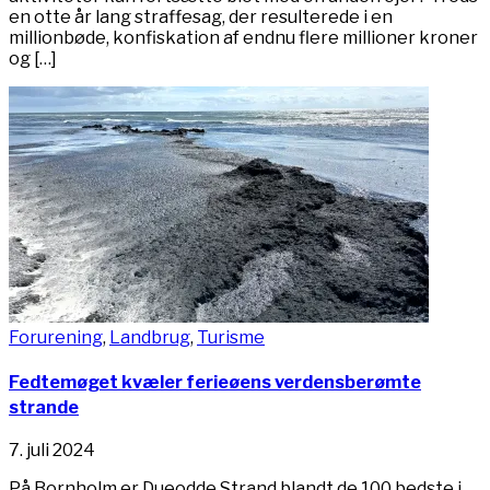
en otte år lang straffesag, der resulterede i en
millionbøde, konfiskation af endnu flere millioner kroner
og […]
Forurening
,
Landbrug
,
Turisme
Fedtemøget kvæler ferieøens verdensberømte
strande
7. juli 2024
På Bornholm er Dueodde Strand blandt de 100 bedste i