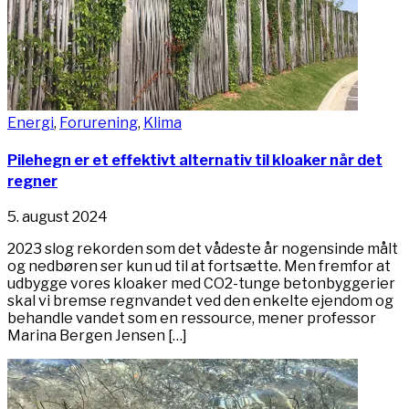
Energi
,
Forurening
,
Klima
Pilehegn er et effektivt alternativ til kloaker når det
regner
5. august 2024
2023 slog rekorden som det vådeste år nogensinde målt
og nedbøren ser kun ud til at fortsætte. Men fremfor at
udbygge vores kloaker med CO2-tunge betonbyggerier
skal vi bremse regnvandet ved den enkelte ejendom og
behandle vandet som en ressource, mener professor
Marina Bergen Jensen […]