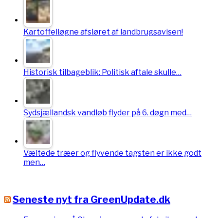
Kartoffelløgne afsløret af landbrugsavisen!
Historisk tilbageblik: Politisk aftale skulle…
Sydsjællandsk vandløb flyder på 6. døgn med…
Væltede træer og flyvende tagsten er ikke godt
men…
Seneste nyt fra GreenUpdate.dk