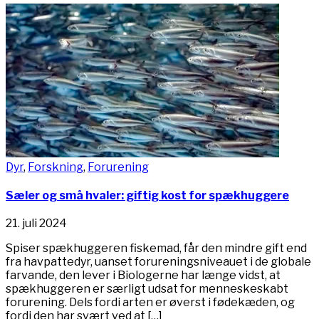
Dyr
,
Forskning
,
Forurening
Sæler og små hvaler: giftig kost for spækhuggere
21. juli 2024
Spiser spækhuggeren fiskemad, får den mindre gift end
fra havpattedyr, uanset forureningsniveauet i de globale
farvande, den lever i Biologerne har længe vidst, at
spækhuggeren er særligt udsat for menneskeskabt
forurening. Dels fordi arten er øverst i fødekæden, og
fordi den har svært ved at […]