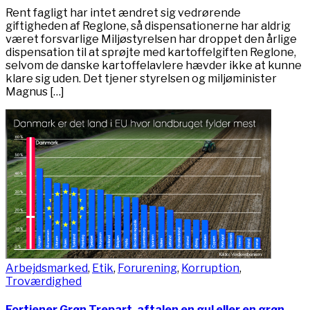
Rent fagligt har intet ændret sig vedrørende
giftigheden af Reglone, så dispensationerne har aldrig
været forsvarlige Miljøstyrelsen har droppet den årlige
dispensation til at sprøjte med kartoffelgiften Reglone,
selvom de danske kartoffelavlere hævder ikke at kunne
klare sig uden. Det tjener styrelsen og miljøminister
Magnus […]
Arbejdsmarked
,
Etik
,
Forurening
,
Korruption
,
Troværdighed
Fortjener Grøn Trepart-aftalen en gul eller en grøn