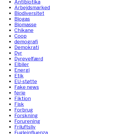
Antibiotika
Arbejdsmarked
Biodiversitet
Biogas
Biomasse
Chikane
Coop
demografi
Demokrati
Dyr
Dyrevelfærd
Elbiler
Energi
Etik
EU-støtte
Fake news
ferie
Fiktion
Fisk
Forbrug
Forskning
Forurening
Friluftsliv
Fugleinfluenza