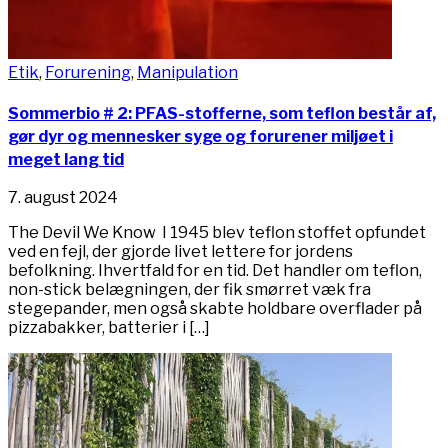
Etik
,
Forurening
,
Manipulation
Sommerbio # 2: PFAS-stofferne, som teflon består af,
gør dyr og mennesker syge og forurener miljøet i
meget lang tid
7. august 2024
The Devil We Know I 1945 blev teflon stoffet opfundet
ved en fejl, der gjorde livet lettere for jordens
befolkning. Ihvertfald for en tid. Det handler om teflon,
non-stick belægningen, der fik smørret væk fra
stegepander, men også skabte holdbare overflader på
pizzabakker, batterier i […]