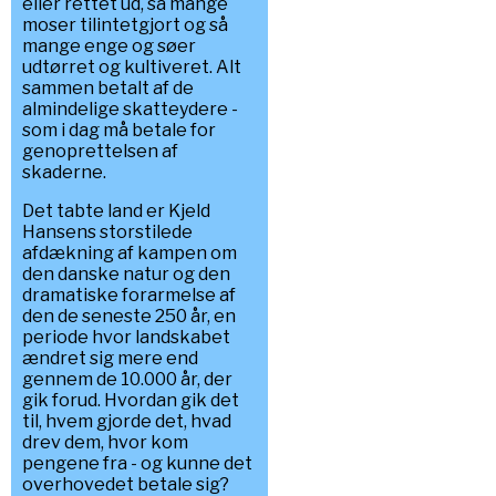
eller rettet ud, så mange
moser tilintetgjort og så
mange enge og søer
udtørret og kultiveret. Alt
sammen betalt af de
almindelige skatteydere -
som i dag må betale for
genoprettelsen af
skaderne.
Det tabte land er Kjeld
Hansens storstilede
afdækning af kampen om
den danske natur og den
dramatiske forarmelse af
den de seneste 250 år, en
periode hvor landskabet
ændret sig mere end
gennem de 10.000 år, der
gik forud. Hvordan gik det
til, hvem gjorde det, hvad
drev dem, hvor kom
pengene fra - og kunne det
overhovedet betale sig?