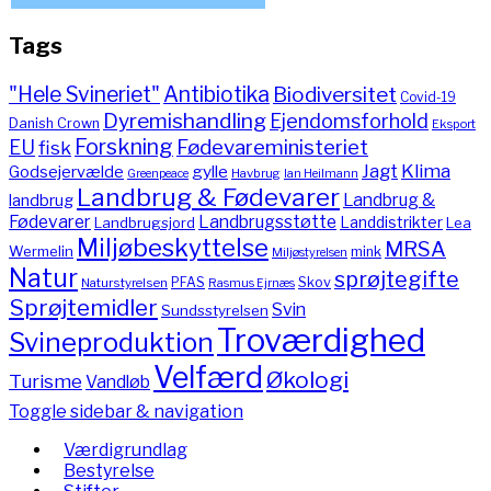
Tags
"Hele Svineriet"
Antibiotika
Biodiversitet
Covid-19
Dyremishandling
Ejendomsforhold
Danish Crown
Eksport
Forskning
Fødevareministeriet
EU
fisk
Jagt
Klima
gylle
Godsejervælde
Havbrug
Greenpeace
Ian Heilmann
Landbrug & Fødevarer
Landbrug &
landbrug
Fødevarer
Landbrugsstøtte
Landdistrikter
Landbrugsjord
Lea
Miljøbeskyttelse
MRSA
Wermelin
mink
Miljøstyrelsen
Natur
sprøjtegifte
PFAS
Skov
Naturstyrelsen
Rasmus Ejrnæs
Sprøjtemidler
Svin
Sundsstyrelsen
Troværdighed
Svineproduktion
Velfærd
Økologi
Turisme
Vandløb
Toggle sidebar & navigation
Værdigrundlag
Bestyrelse