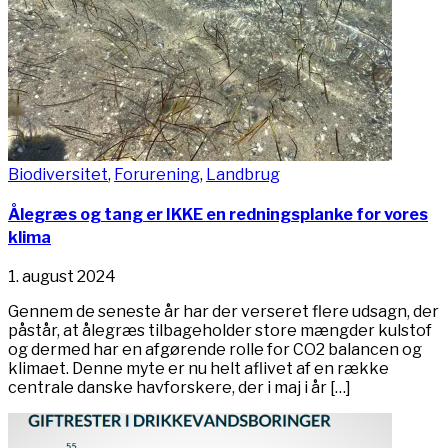
Biodiversitet
,
Forurening
,
Landbrug
Ålegræs og tang er IKKE en redningsplanke for vores
klima
1. august 2024
Gennem de seneste år har der verseret flere udsagn, der
påstår, at ålegræs tilbageholder store mængder kulstof
og dermed har en afgørende rolle for CO2 balancen og
klimaet. Denne myte er nu helt aflivet af en række
centrale danske havforskere, der i maj i år […]