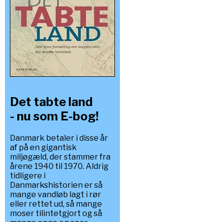
Det tabte land
- nu som E-bog!
Danmark betaler i disse år
af på en gigantisk
miljøgæld, der stammer fra
årene 1940 til 1970. Aldrig
tidligere i
Danmarkshistorien er så
mange vandløb lagt i rør
eller rettet ud, så mange
moser tilintetgjort og så