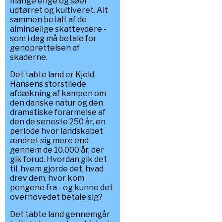
mange enge og søer
udtørret og kultiveret. Alt
sammen betalt af de
almindelige skatteydere -
som i dag må betale for
genoprettelsen af
skaderne.
Det tabte land er Kjeld
Hansens storstilede
afdækning af kampen om
den danske natur og den
dramatiske forarmelse af
den de seneste 250 år, en
periode hvor landskabet
ændret sig mere end
gennem de 10.000 år, der
gik forud. Hvordan gik det
til, hvem gjorde det, hvad
drev dem, hvor kom
pengene fra - og kunne det
overhovedet betale sig?
Det tabte land gennemgår