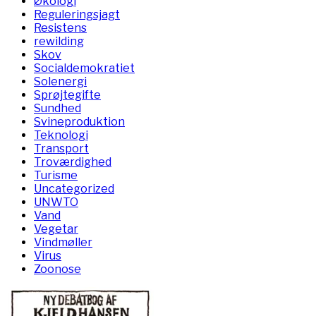
Økologi
Reguleringsjagt
Resistens
rewilding
Skov
Socialdemokratiet
Solenergi
Sprøjtegifte
Sundhed
Svineproduktion
Teknologi
Transport
Troværdighed
Turisme
Uncategorized
UNWTO
Vand
Vegetar
Vindmøller
Virus
Zoonose