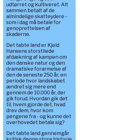
udtørret og kultiveret. Alt
sammen betalt af de
almindelige skatteydere -
som i dag må betale for
genoprettelsen af
skaderne.
Det tabte land er Kjeld
Hansens storstilede
afdækning af kampen om
den danske natur og den
dramatiske forarmelse af
den de seneste 250 år, en
periode hvor landskabet
ændret sig mere end
gennem de 10.000 år, der
gik forud. Hvordan gik det
til, hvem gjorde det, hvad
drev dem, hvor kom
pengene fra - og kunne det
overhovedet betale sig?
Det tabte land gennemgår
kritisk denne store historie