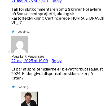
21. maj 2025 at 22:40
·
Reply
Tak for slutkommentaren om 2 (skriver t-o) avlere
på Samsø med sprøjtefri, økologisk
kartoffeldyrkning. Certificerede. HURRA & BRAVO!!
Vh,,,, C.
Loading...
Poul Erik Pedersen
22. maj 2025 at 19:08
·
Reply
Et par af sprøjtemidlerne er blevet forbudt i august
2024. Er der givet dispensation siden de er på
listen?
Loading...