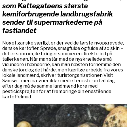
som Kattegatøens største
kemiforbrugende landbrugsfabrik
sender til supermarkederne på
fastlandet
Noget ganske særligt er der ved de første nyopgravede,
danske kartofler. Sprøde, smagfulde og fulde af solskin –
det er som om, de bringer sommeren direkte ind på
tallerkenen. Når man står med de nyskrællede små
vidundere i hænderne, kan man næsten fornemme den
danske jord og det hårde, men kærlige arbejde fra vores
lokale landmænd, skriver turistorganisationen Visit
Samsø – men nævner ikke med et eneste ord, at dag
efter dag må de samme landmænd køre med
pesticidsprøjten for at frembringe din enestående
kartoffelmad.