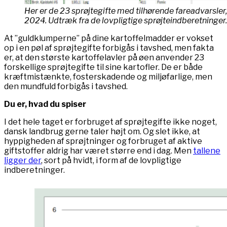
Her er de 23 sprøjtegifte med tilhørende fareadvarsl
2024. Udtræk fra de lovpligtige sprøjteindberetninger.
At ”guldklumperne” på dine kartoffelmadder er vokset
op i en pøl af sprøjtegifte forbigås i tavshed, men fakta
er, at den største kartoffelavler på øen anvender 23
forskellige sprøjtegifte til sine kartofler. De er både
kræftmistænkte, fosterskadende og miljøfarlige, men
den mundfuld forbigås i tavshed.
Du er, hvad du spiser
I det hele taget er forbruget af sprøjtegifte ikke noget,
dansk landbrug gerne taler højt om. Og slet ikke, at
hyppigheden af sprøjtninger og forbruget af aktive
giftstoffer aldrig har været større end i dag. Men
tallene
ligger der
, sort på hvidt, i form af de lovpligtige
indberetninger.