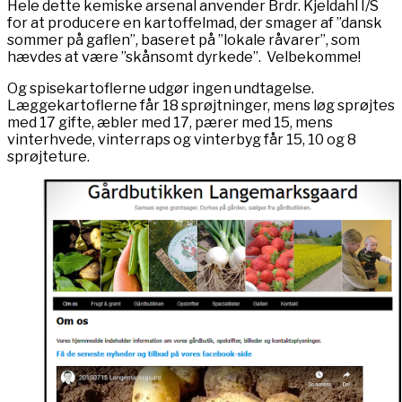
Hele dette kemiske arsenal anvender Brdr. Kjeldahl I/S
for at producere en kartoffelmad, der smager af ”dansk
sommer på gaflen”, baseret på ”lokale råvarer”, som
hævdes at være ”skånsomt dyrkede”. Velbekomme!
Og spisekartoflerne udgør ingen undtagelse.
Læggekartoflerne får 18 sprøjtninger, mens løg sprøjtes
med 17 gifte, æbler med 17, pærer med 15, mens
vinterhvede, vinterraps og vinterbyg får 15, 10 og 8
sprøjteture.