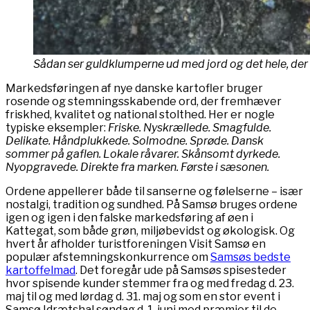
Sådan ser guldklumperne ud med jord og det hele, der b
Markedsføringen af nye danske kartofler bruger
rosende og stemningsskabende ord, der fremhæver
friskhed, kvalitet og national stolthed. Her er nogle
typiske eksempler:
Friske. Nyskrællede. Smagfulde.
Delikate. Håndplukkede. Solmodne. Sprøde. Dansk
sommer på gaflen. Lokale råvarer. Skånsomt dyrkede.
Nyopgravede. Direkte fra marken. Første i sæsonen.
Ordene appellerer både til sanserne og følelserne – især
nostalgi, tradition og sundhed. På Samsø bruges ordene
igen og igen i den falske markedsføring af øen i
Kattegat, som både grøn, miljøbevidst og økologisk. Og
hvert år afholder turistforeningen Visit Samsø en
populær afstemningskonkurrence om
Samsøs bedste
kartoffelmad
. Det foregår ude på Samsøs spisesteder
hvor spisende kunder stemmer fra og med fredag d. 23.
maj til og med lørdag d. 31. maj og som en stor event i
Samsø Idrætshal søndag d. 1. juni med præmier til de