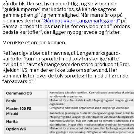
gårdbutik. Uanset hvor appetitligt og selvrosende
”guldklumperne” markedsføres, så kan de sagtens
gemme på en giftig hemmelighed. Når man slår op på
hjemmesiden for
”Gårdbutikken Langemarksgaard”
på
Samsø, præsenteres man bl.a. for en video med ”Jordens
bedste kartofler”, der ligger nyopgravede og frister.
Men ikke et ord om kemien.
Retfærdigvis bør det nævnes, at Langemarksgaard-
kartofler ’kun’ er sprøjtet med tolv forskellige gifte,
hvilket er halvt så mange som den store producent Brdr.
Kjeldahl I/S, men der er ikke tale om saftevand. Her
kommer listen over de tolv sprøjtegifte med tilhørende
fareadvarsler: