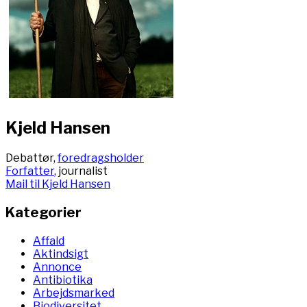
Kjeld Hansen
Debattør,
foredragsholder
Forfatter
, journalist
Mail til Kjeld Hansen
Kategorier
Affald
Aktindsigt
Annonce
Antibiotika
Arbejdsmarked
Biodiversitet