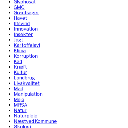
Glyphosat
GMO
Grøntsager
Havet
Iltsvind
Innovation
Insekter
Jagt
Kartoffelavl
Klima
Korruption
Kød
Kræft
Kultur
Landbrug
Livskvalitet
Mad
Manipulation
Miljø
MRSA
Natur
Naturpleje
Næstved Kommune
Økologi