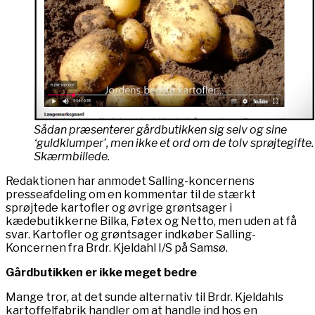
Sådan præsenterer gårdbutikken sig selv og sine
‘guldklumper’, men ikke et ord om de tolv sprøjtegifte.
Skærmbillede.
Redaktionen har anmodet Salling-koncernens
presseafdeling om en kommentar til de stærkt
sprøjtede kartofler og øvrige grøntsager i
kædebutikkerne Bilka, Føtex og Netto, men uden at få
svar. Kartofler og grøntsager indkøber Salling-
Koncernen fra Brdr. Kjeldahl I/S på Samsø.
Gårdbutikken er ikke meget bedre
Mange tror, at det sunde alternativ til Brdr. Kjeldahls
kartoffelfabrik handler om at handle ind hos en