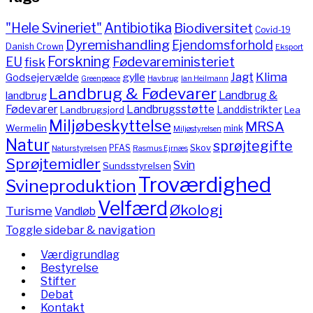
"Hele Svineriet"
Antibiotika
Biodiversitet
Covid-19
Dyremishandling
Ejendomsforhold
Danish Crown
Eksport
Forskning
Fødevareministeriet
EU
fisk
Jagt
Klima
gylle
Godsejervælde
Havbrug
Greenpeace
Ian Heilmann
Landbrug & Fødevarer
Landbrug &
landbrug
Fødevarer
Landbrugsstøtte
Landdistrikter
Landbrugsjord
Lea
Miljøbeskyttelse
MRSA
Wermelin
mink
Miljøstyrelsen
Natur
sprøjtegifte
PFAS
Skov
Naturstyrelsen
Rasmus Ejrnæs
Sprøjtemidler
Svin
Sundsstyrelsen
Troværdighed
Svineproduktion
Velfærd
Økologi
Turisme
Vandløb
Toggle sidebar & navigation
Værdigrundlag
Bestyrelse
Stifter
Debat
Kontakt