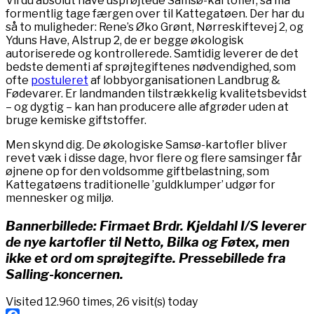
Vil du absolut have usprøjtede Samsø-kartofler, så må
formentlig tage færgen over til Kattegatøen. Der har du
så to muligheder: Rene’s Øko Grønt, Nørreskiftevej 2, og
Yduns Have, Alstrup 2, de er begge økologisk
autoriserede og kontrollerede. Samtidig leverer de det
bedste dementi af sprøjtegiftenes nødvendighed, som
ofte
postuleret
af lobbyorganisationen Landbrug &
Fødevarer. Er landmanden tilstrækkelig kvalitetsbevidst
– og dygtig – kan han producere alle afgrøder uden at
bruge kemiske giftstoffer.
Men skynd dig. De økologiske Samsø-kartofler bliver
revet væk i disse dage, hvor flere og flere samsinger får
øjnene op for den voldsomme giftbelastning, som
Kattegatøens traditionelle ’guldklumper’ udgør for
mennesker og miljø.
Bannerbillede: Firmaet Brdr. Kjeldahl I/S leverer
de nye kartofler til Netto, Bilka og Føtex, men
ikke et ord om sprøjtegifte. Pressebillede fra
Salling-koncernen.
Visited 12.960 times, 26 visit(s) today