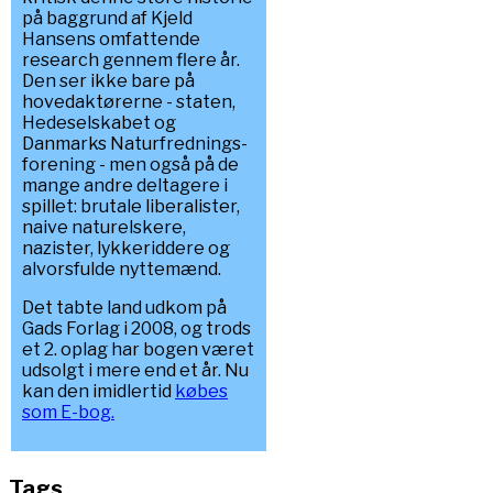
på baggrund af Kjeld
Hansens omfattende
research gennem flere år.
Den ser ikke bare på
hovedaktørerne - staten,
Hedeselskabet og
Danmarks Naturfrednings-
forening - men også på de
mange andre deltagere i
spillet: brutale liberalister,
naive naturelskere,
nazister, lykkeriddere og
alvorsfulde nyttemænd.
Det tabte land udkom på
Gads Forlag i 2008, og trods
et 2. oplag har bogen været
udsolgt i mere end et år. Nu
kan den imidlertid
købes
som E-bog.
Tags