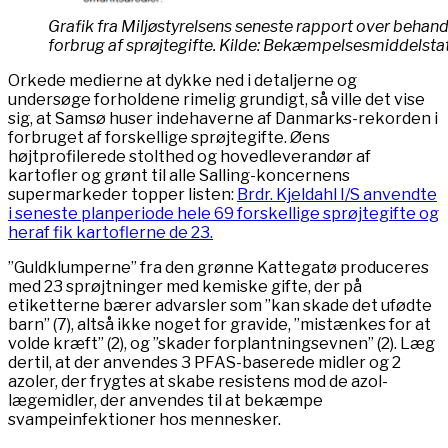
Grafik fra Miljøstyrelsens seneste rapport over beha
forbrug af sprøjtegifte. Kilde: Bekæmpelsesmiddelstat
Orkede medierne at dykke ned i detaljerne og
undersøge forholdene rimelig grundigt, så ville det vise
sig, at Samsø huser indehaverne af Danmarks-rekorden i
forbruget af forskellige sprøjtegifte. Øens
højtprofilerede stolthed og hovedleverandør af
kartofler og grønt til alle Salling-koncernens
supermarkeder topper listen:
Brdr. Kjeldahl I/S anvendte
i seneste planperiode hele 69 forskellige sprøjtegifte og
heraf fik kartoflerne de 23.
”Guldklumperne” fra den grønne Kattegatø produceres
med 23 sprøjtninger med kemiske gifte, der på
etiketterne bærer advarsler som ”kan skade det ufødte
barn” (7), altså ikke noget for gravide, ”mistænkes for at
volde kræft” (2), og ”skader forplantningsevnen” (2). Læg
dertil, at der anvendes 3 PFAS-baserede midler og 2
azoler, der frygtes at skabe resistens mod de azol-
lægemidler, der anvendes til at bekæmpe
svampeinfektioner hos mennesker.