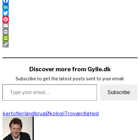
Facebook
LinkedIn
Twitter
Pinterest
Email
Print
PrintFriendly
Copy
Link
Discover more from Gylle.dk
Subscribe to get the latest posts sent to your email.
Type your email…
Subscribe
kartofler
landbrug
Økologi
Troværdighed