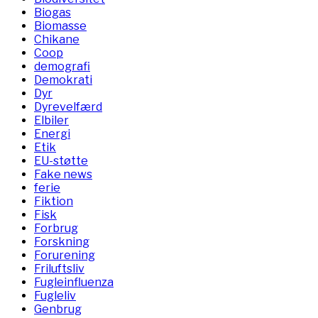
Biogas
Biomasse
Chikane
Coop
demografi
Demokrati
Dyr
Dyrevelfærd
Elbiler
Energi
Etik
EU-støtte
Fake news
ferie
Fiktion
Fisk
Forbrug
Forskning
Forurening
Friluftsliv
Fugleinfluenza
Fugleliv
Genbrug