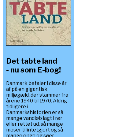
Det tabte land
- nu som E-bog!
Danmark betaler i disse år
af på en gigantisk
miljøgæld, der stammer fra
årene 1940 til 1970. Aldrig
tidligere i
Danmarkshistorien er så
mange vandløb lagt i rør
eller rettet ud, så mange
moser tilintetgjort og så
mange enge og søer