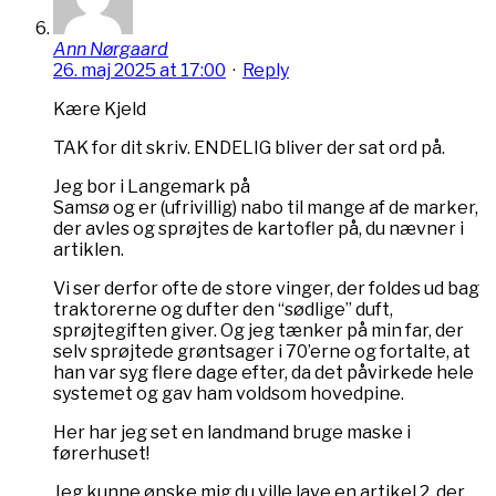
Ann Nørgaard
26. maj 2025 at 17:00
·
Reply
Kære Kjeld
TAK for dit skriv. ENDELIG bliver der sat ord på.
Jeg bor i Langemark på
Samsø og er (ufrivillig) nabo til mange af de marker,
der avles og sprøjtes de kartofler på, du nævner i
artiklen.
Vi ser derfor ofte de store vinger, der foldes ud bag
traktorerne og dufter den “sødlige” duft,
sprøjtegiften giver. Og jeg tænker på min far, der
selv sprøjtede grøntsager i 70’erne og fortalte, at
han var syg flere dage efter, da det påvirkede hele
systemet og gav ham voldsom hovedpine.
Her har jeg set en landmand bruge maske i
førerhuset!
Jeg kunne ønske mig du ville lave en artikel 2, der