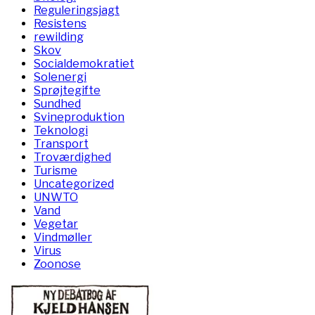
Reguleringsjagt
Resistens
rewilding
Skov
Socialdemokratiet
Solenergi
Sprøjtegifte
Sundhed
Svineproduktion
Teknologi
Transport
Troværdighed
Turisme
Uncategorized
UNWTO
Vand
Vegetar
Vindmøller
Virus
Zoonose