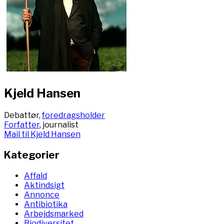
Kjeld Hansen
Debattør,
foredragsholder
Forfatter
, journalist
Mail til Kjeld Hansen
Kategorier
Affald
Aktindsigt
Annonce
Antibiotika
Arbejdsmarked
Biodiversitet