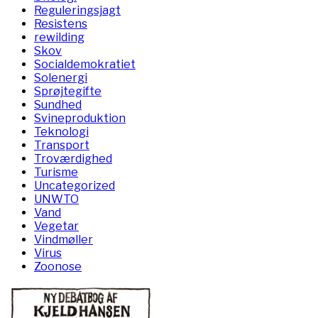
Reguleringsjagt
Resistens
rewilding
Skov
Socialdemokratiet
Solenergi
Sprøjtegifte
Sundhed
Svineproduktion
Teknologi
Transport
Troværdighed
Turisme
Uncategorized
UNWTO
Vand
Vegetar
Vindmøller
Virus
Zoonose