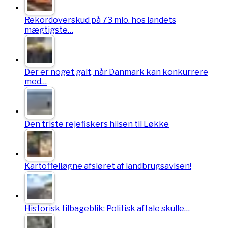
Rekordoverskud på 73 mio. hos landets
mægtigste…
Der er noget galt, når Danmark kan konkurrere
med…
Den triste rejefiskers hilsen til Løkke
Kartoffelløgne afsløret af landbrugsavisen!
Historisk tilbageblik: Politisk aftale skulle…