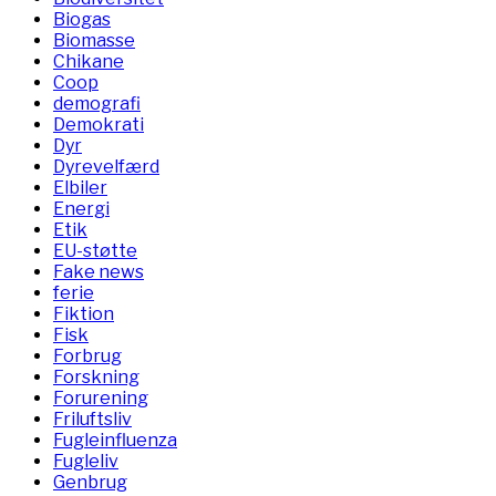
Biogas
Biomasse
Chikane
Coop
demografi
Demokrati
Dyr
Dyrevelfærd
Elbiler
Energi
Etik
EU-støtte
Fake news
ferie
Fiktion
Fisk
Forbrug
Forskning
Forurening
Friluftsliv
Fugleinfluenza
Fugleliv
Genbrug