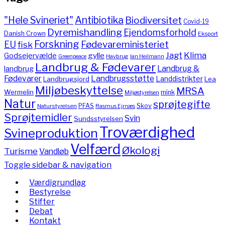
"Hele Svineriet"
Antibiotika
Biodiversitet
Covid-19
Dyremishandling
Ejendomsforhold
Danish Crown
Eksport
Forskning
Fødevareministeriet
EU
fisk
Jagt
Klima
gylle
Godsejervælde
Havbrug
Greenpeace
Ian Heilmann
Landbrug & Fødevarer
Landbrug &
landbrug
Fødevarer
Landbrugsstøtte
Landdistrikter
Landbrugsjord
Lea
Miljøbeskyttelse
MRSA
Wermelin
mink
Miljøstyrelsen
Natur
sprøjtegifte
PFAS
Skov
Naturstyrelsen
Rasmus Ejrnæs
Sprøjtemidler
Svin
Sundsstyrelsen
Troværdighed
Svineproduktion
Velfærd
Økologi
Turisme
Vandløb
Toggle sidebar & navigation
Værdigrundlag
Bestyrelse
Stifter
Debat
Kontakt