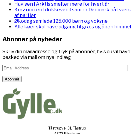
Havisen i Arktis smelter mere for hvert år
Krav om rent drikkevand samler Danmark på tværs
af partier
Økodag samlede 125.000 børn og voksne
Alle køer skal have adgang til græs og åben himmel
Abonner på nyheder
Skriv din mailadresse og tryk på abonnér, hvis du vil have
besked via mail om nye indlæg
Email
Address
Abonnér
Tåstrupvej 31, Tåstrup
4672 Klippinge