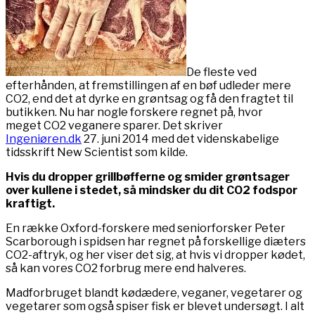
De fleste ved
efterhånden, at fremstillingen af en bøf udleder mere
CO2, end det at dyrke en grøntsag og få den fragtet til
butikken. Nu har nogle forskere regnet på, hvor
meget CO2 veganere sparer. Det skriver
Ingeniøren.dk
27. juni 2014 med det videnskabelige
tidsskrift New Scientist som kilde.
Hvis du dropper grillbøfferne og smider grøntsager
over kullene i stedet, så mindsker du dit CO2 fodspor
kraftigt.
En række Oxford-forskere med seniorforsker Peter
Scarborough i spidsen har regnet på forskellige diæters
CO2-aftryk, og her viser det sig, at hvis vi dropper kødet,
så kan vores CO2 forbrug mere end halveres.
Madforbruget blandt kødædere, veganer, vegetarer og
vegetarer som også spiser fisk er blevet undersøgt. I alt