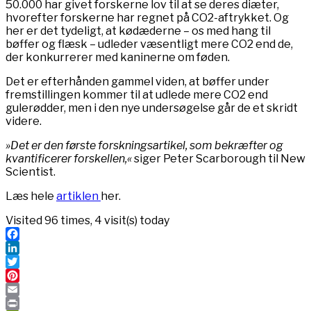
50.000 har givet forskerne lov til at se deres diæter,
hvorefter forskerne har regnet på CO2-aftrykket. Og
her er det tydeligt, at kødæderne – os med hang til
bøffer og flæsk – udleder væsentligt mere CO2 end de,
der konkurrerer med kaninerne om føden.
Det er efterhånden gammel viden, at bøffer under
fremstillingen kommer til at udlede mere CO2 end
gulerødder, men i den nye undersøgelse går de et skridt
videre.
»Det er den første forskningsartikel, som bekræfter og
kvantificerer forskellen,«
siger Peter Scarborough til New
Scientist.
Læs hele
artiklen
her.
Visited 96 times, 4 visit(s) today
Facebook
LinkedIn
Twitter
Pinterest
Email