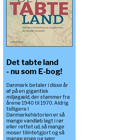
Det tabte land
- nu som E-bog!
Danmark betaler i disse år
af på en gigantisk
miljøgæld, der stammer fra
årene 1940 til 1970. Aldrig
tidligere i
Danmarkshistorien er så
mange vandløb lagt i rør
eller rettet ud, så mange
moser tilintetgjort og så
mange enge og søer