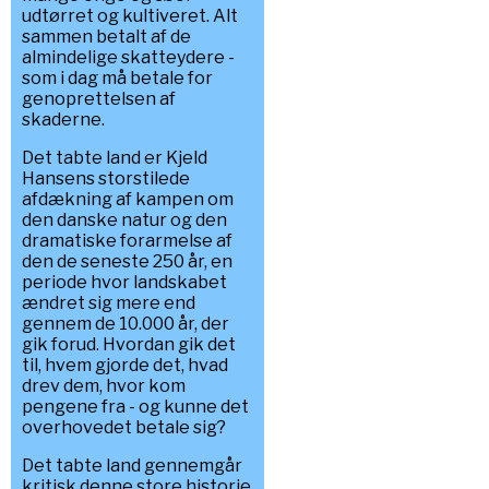
udtørret og kultiveret. Alt
sammen betalt af de
almindelige skatteydere -
som i dag må betale for
genoprettelsen af
skaderne.
Det tabte land er Kjeld
Hansens storstilede
afdækning af kampen om
den danske natur og den
dramatiske forarmelse af
den de seneste 250 år, en
periode hvor landskabet
ændret sig mere end
gennem de 10.000 år, der
gik forud. Hvordan gik det
til, hvem gjorde det, hvad
drev dem, hvor kom
pengene fra - og kunne det
overhovedet betale sig?
Det tabte land gennemgår
kritisk denne store historie