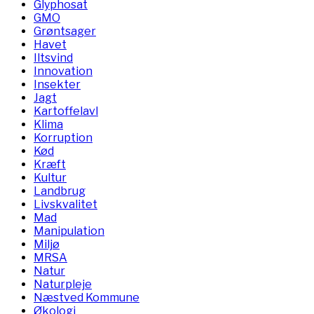
Glyphosat
GMO
Grøntsager
Havet
Iltsvind
Innovation
Insekter
Jagt
Kartoffelavl
Klima
Korruption
Kød
Kræft
Kultur
Landbrug
Livskvalitet
Mad
Manipulation
Miljø
MRSA
Natur
Naturpleje
Næstved Kommune
Økologi