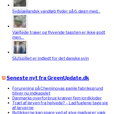
Sydsjællandsk vandløb flyder på 6. døgn med…
Væltede træer og flyvende tagsten er ikke godt
men…
Slutspillet er indledt for det danske svin
Seneste nyt fra GreenUpdate.dk
Forurening på Cheminovas gamle fabriksgrund
bliver nu indkapslet
Danmarks overforbrug kræver fem jordkloder
Træt af larven fra helvede? – Lad fuglene tage sig
af larverne
Butikkerne kan spare ved at give madvarer væk