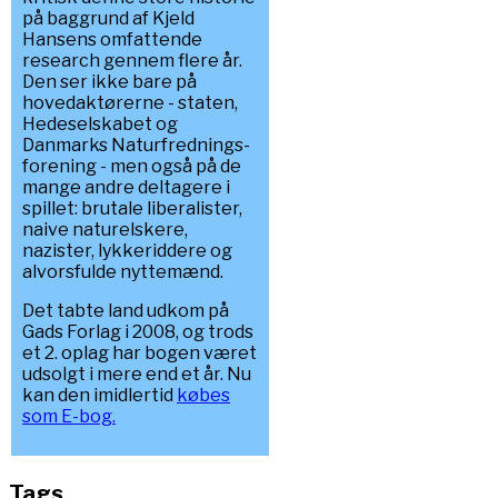
på baggrund af Kjeld
Hansens omfattende
research gennem flere år.
Den ser ikke bare på
hovedaktørerne - staten,
Hedeselskabet og
Danmarks Naturfrednings-
forening - men også på de
mange andre deltagere i
spillet: brutale liberalister,
naive naturelskere,
nazister, lykkeriddere og
alvorsfulde nyttemænd.
Det tabte land udkom på
Gads Forlag i 2008, og trods
et 2. oplag har bogen været
udsolgt i mere end et år. Nu
kan den imidlertid
købes
som E-bog.
Tags