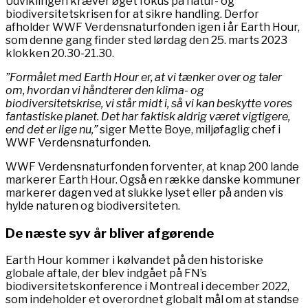
Udviklingen kræver øget fokus på natur- og
biodiversitetskrisen for at sikre handling. Derfor
afholder WWF Verdensnaturfonden igen i år Earth Hour,
som denne gang finder sted lørdag den 25. marts 2023
klokken 20.30-21.30.
”Formålet med Earth Hour er, at vi tænker over og taler
om, hvordan vi håndterer den klima- og
biodiversitetskrise, vi står midt i, så vi kan beskytte vores
fantastiske planet. Det har faktisk aldrig været vigtigere,
end det er lige nu,”
siger Mette Boye, miljøfaglig chef i
WWF Verdensnaturfonden.
WWF Verdensnaturfonden forventer, at knap 200 lande
markerer Earth Hour. Også en række danske kommuner
markerer dagen ved at slukke lyset eller på anden vis
hylde naturen og biodiversiteten.
De næste syv år bliver afgørende
Earth Hour kommer i kølvandet på den historiske
globale aftale, der blev indgået på FN’s
biodiversitetskonference i Montreal i december 2022,
som indeholder et overordnet globalt mål om at standse