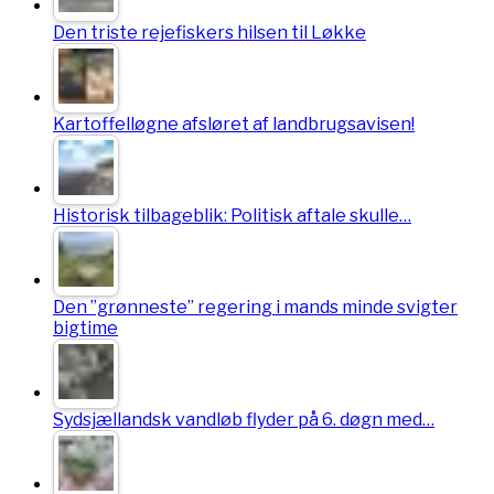
Den triste rejefiskers hilsen til Løkke
Kartoffelløgne afsløret af landbrugsavisen!
Historisk tilbageblik: Politisk aftale skulle…
Den ”grønneste” regering i mands minde svigter
bigtime
Sydsjællandsk vandløb flyder på 6. døgn med…