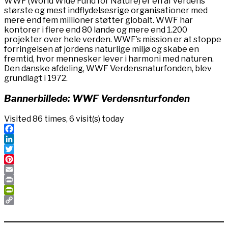
WWF (World Wide Fund for Nature) er en af verdens
største og mest indflydelsesrige organisationer med
mere end fem millioner støtter globalt. WWF har
kontorer i flere end 80 lande og mere end 1.200
projekter over hele verden. WWF’s mission er at stoppe
forringelsen af jordens naturlige miljø og skabe en
fremtid, hvor mennesker lever i harmoni med naturen.
Den danske afdeling, WWF Verdensnaturfonden, blev
grundlagt i 1972.
Bannerbillede: WWF Verdensnturfonden
Visited 86 times, 6 visit(s) today
Facebook
LinkedIn
Twitter
Pinterest
Email
Print
PrintFriendly
Copy
Link