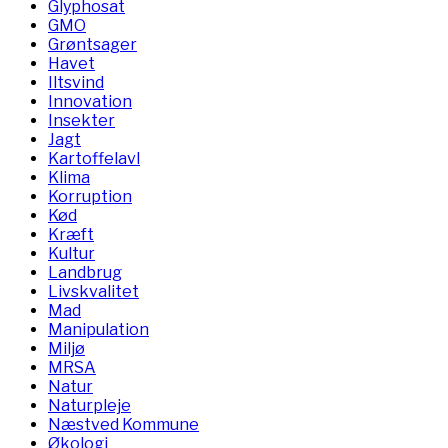
Glyphosat
GMO
Grøntsager
Havet
Iltsvind
Innovation
Insekter
Jagt
Kartoffelavl
Klima
Korruption
Kød
Kræft
Kultur
Landbrug
Livskvalitet
Mad
Manipulation
Miljø
MRSA
Natur
Naturpleje
Næstved Kommune
Økologi