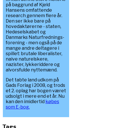
på baggrund af Kjeld
Hansens omfattende
research gennem flere år.
Den ser ikke bare på
hovedaktørerne - staten,
Hedeselskabet og
Danmarks Naturfrednings-
forening - men også på de
mange andre deltagere i
spillet: brutale liberalister,
naive naturelskere,
nazister, lykkeriddere og
alvorsfulde nyttemænd.
Det tabte land udkom på
Gads Forlag i 2008, og trods
et 2. oplag har bogen været
udsolgt i mere end et år. Nu
kan den imidlertid
købes
som E-bog.
Tags