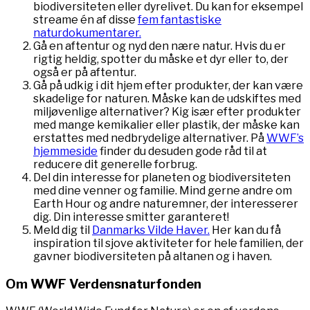
biodiversiteten eller dyrelivet. Du kan for eksempel
streame én af disse
fem fantastiske
naturdokumentarer.
Gå en aftentur og nyd den nære natur. Hvis du er
rigtig heldig, spotter du måske et dyr eller to, der
også er på aftentur.
Gå på udkig i dit hjem efter produkter, der kan være
skadelige for naturen. Måske kan de udskiftes med
miljøvenlige alternativer? Kig især efter produkter
med mange kemikalier eller plastik, der måske kan
erstattes med nedbrydelige alternativer. På
WWF’s
hjemmeside
finder du desuden gode råd til at
reducere dit generelle forbrug.
Del din interesse for planeten og biodiversiteten
med dine venner og familie. Mind gerne andre om
Earth Hour og andre naturemner, der interesserer
dig. Din interesse smitter garanteret!
Meld dig til
Danmarks Vilde Haver.
Her kan du få
inspiration til sjove aktiviteter for hele familien, der
gavner biodiversiteten på altanen og i haven.
Om WWF Verdensnaturfonden