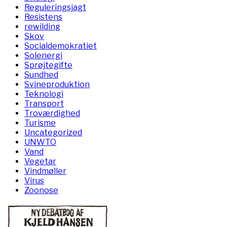
Reguleringsjagt
Resistens
rewilding
Skov
Socialdemokratiet
Solenergi
Sprøjtegifte
Sundhed
Svineproduktion
Teknologi
Transport
Troværdighed
Turisme
Uncategorized
UNWTO
Vand
Vegetar
Vindmøller
Virus
Zoonose