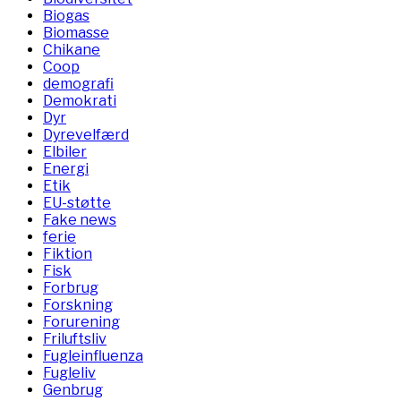
Biogas
Biomasse
Chikane
Coop
demografi
Demokrati
Dyr
Dyrevelfærd
Elbiler
Energi
Etik
EU-støtte
Fake news
ferie
Fiktion
Fisk
Forbrug
Forskning
Forurening
Friluftsliv
Fugleinfluenza
Fugleliv
Genbrug