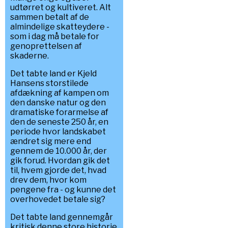
udtørret og kultiveret. Alt
sammen betalt af de
almindelige skatteydere -
som i dag må betale for
genoprettelsen af
skaderne.
Det tabte land er Kjeld
Hansens storstilede
afdækning af kampen om
den danske natur og den
dramatiske forarmelse af
den de seneste 250 år, en
periode hvor landskabet
ændret sig mere end
gennem de 10.000 år, der
gik forud. Hvordan gik det
til, hvem gjorde det, hvad
drev dem, hvor kom
pengene fra - og kunne det
overhovedet betale sig?
Det tabte land gennemgår
kritisk denne store historie