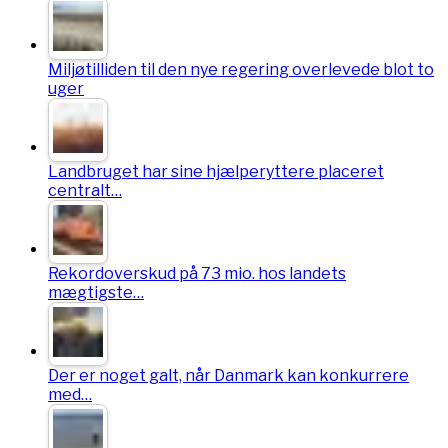
Miljøtilliden til den nye regering overlevede blot to
uger
Landbruget har sine hjælperyttere placeret
centralt…
Rekordoverskud på 73 mio. hos landets
mægtigste…
Der er noget galt, når Danmark kan konkurrere
med…