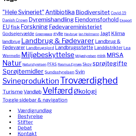
"Hele Svineriet"
Antibiotika
Biodiversitet
Covid-19
Dyremishandling
Ejendomsforhold
Danish Crown
Eksport
Forskning
Fødevareministeriet
EU
fisk
Jagt
Klima
gylle
Godsejervælde
Havbrug
Greenpeace
Ian Heilmann
Landbrug & Fødevarer
Landbrug &
landbrug
Fødevarer
Landbrugsstøtte
Landdistrikter
Landbrugsjord
Lea
Miljøbeskyttelse
MRSA
Wermelin
mink
Miljøstyrelsen
Natur
sprøjtegifte
PFAS
Skov
Naturstyrelsen
Rasmus Ejrnæs
Sprøjtemidler
Svin
Sundsstyrelsen
Troværdighed
Svineproduktion
Velfærd
Økologi
Turisme
Vandløb
Toggle sidebar & navigation
Værdigrundlag
Bestyrelse
Stifter
Debat
Kontakt