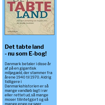
Det tabte land
- nu som E-bog!
Danmark betaler i disse år
af på en gigantisk
miljøgæld, der stammer fra
årene 1940 til 1970. Aldrig
tidligere i
Danmarkshistorien er så
mange vandløb lagt i rør
eller rettet ud, så mange
moser tilintetgjort og så
mange enge og søer