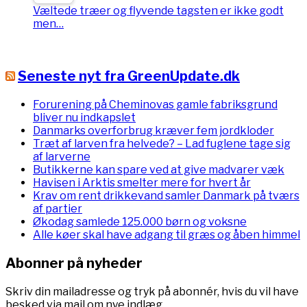
Væltede træer og flyvende tagsten er ikke godt
men…
Seneste nyt fra GreenUpdate.dk
Forurening på Cheminovas gamle fabriksgrund
bliver nu indkapslet
Danmarks overforbrug kræver fem jordkloder
Træt af larven fra helvede? – Lad fuglene tage sig
af larverne
Butikkerne kan spare ved at give madvarer væk
Havisen i Arktis smelter mere for hvert år
Krav om rent drikkevand samler Danmark på tværs
af partier
Økodag samlede 125.000 børn og voksne
Alle køer skal have adgang til græs og åben himmel
Abonner på nyheder
Skriv din mailadresse og tryk på abonnér, hvis du vil have
besked via mail om nye indlæg