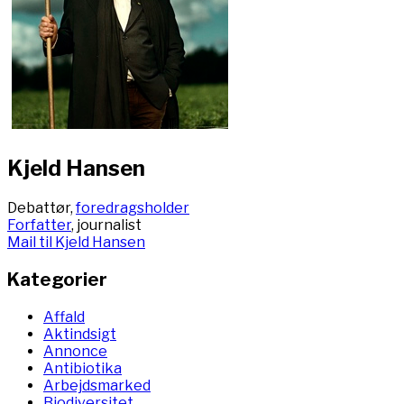
Kjeld Hansen
Debattør,
foredragsholder
Forfatter
, journalist
Mail til Kjeld Hansen
Kategorier
Affald
Aktindsigt
Annonce
Antibiotika
Arbejdsmarked
Biodiversitet