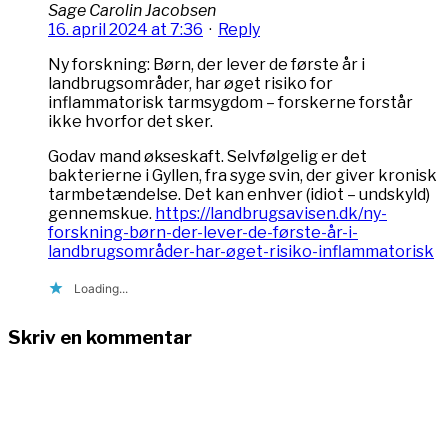
Sage Carolin Jacobsen
16. april 2024 at 7:36
·
Reply
Ny forskning: Børn, der lever de første år i
landbrugsområder, har øget risiko for
inflammatorisk tarmsygdom – forskerne forstår
ikke hvorfor det sker.
Godav mand økseskaft. Selvfølgelig er det
bakterierne i Gyllen, fra syge svin, der giver kronisk
tarmbetændelse. Det kan enhver (idiot – undskyld)
gennemskue.
https://landbrugsavisen.dk/ny-
forskning-børn-der-lever-de-første-år-i-
landbrugsområder-har-øget-risiko-inflammatorisk
Loading...
Skriv en kommentar