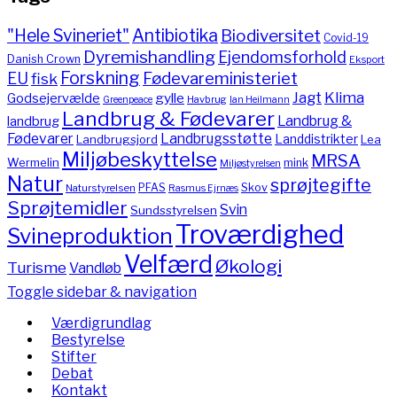
"Hele Svineriet"
Antibiotika
Biodiversitet
Covid-19
Dyremishandling
Ejendomsforhold
Danish Crown
Eksport
Forskning
Fødevareministeriet
EU
fisk
Jagt
Klima
gylle
Godsejervælde
Havbrug
Greenpeace
Ian Heilmann
Landbrug & Fødevarer
Landbrug &
landbrug
Fødevarer
Landbrugsstøtte
Landdistrikter
Landbrugsjord
Lea
Miljøbeskyttelse
MRSA
Wermelin
mink
Miljøstyrelsen
Natur
sprøjtegifte
PFAS
Skov
Naturstyrelsen
Rasmus Ejrnæs
Sprøjtemidler
Svin
Sundsstyrelsen
Troværdighed
Svineproduktion
Velfærd
Økologi
Turisme
Vandløb
Toggle sidebar & navigation
Værdigrundlag
Bestyrelse
Stifter
Debat
Kontakt