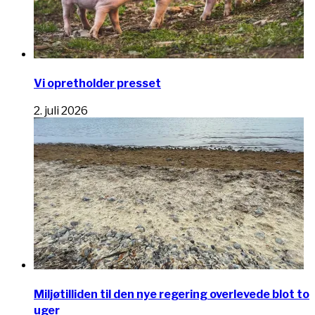
Vi opretholder presset
2. juli 2026
Miljøtilliden til den nye regering overlevede blot to
uger