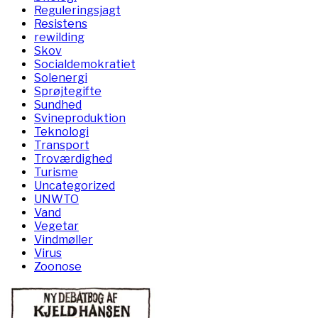
Reguleringsjagt
Resistens
rewilding
Skov
Socialdemokratiet
Solenergi
Sprøjtegifte
Sundhed
Svineproduktion
Teknologi
Transport
Troværdighed
Turisme
Uncategorized
UNWTO
Vand
Vegetar
Vindmøller
Virus
Zoonose