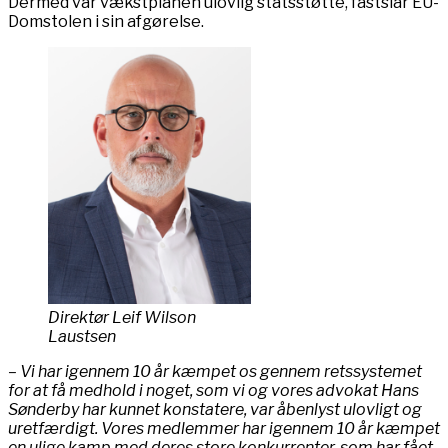
Dermed var vækstplanen ulovlig statsstøtte, fastslår EU-
Domstolen i sin afgørelse.
Direktør Leif Wilson
Laustsen
– Vi har igennem 10 år kæmpet os gennem retssystemet
for at få medhold i noget, som vi og vores advokat Hans
Sønderby har kunnet konstatere, var åbenlyst ulovligt og
uretfærdigt. Vores medlemmer har igennem 10 år kæmpet
en ulige kamp med deres store konkurrenter, som har fået