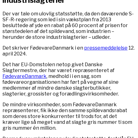
industrislagterier
Der var tale om ulovlig statsstøtte, da den daværende S-
SF-R-regering som led i sin vækstplan fra 2013
besluttede af yde en rabat på 60 procent af prisen for
størstedelen af det spildevand, som industrien –
herunder de store industrislagterier – udleder.
Det skriver FødevareDanmark i en
pressemeddelelse
12.
april 2024.
Det har EU-Domstolen netop givet Danske
Slagtermestre, der har været repræsenteret af
FødevareDanmark
, medhold i i en sag, som
fødevareorganisationen har ført på vegne af sine
medlemmer af mindre danske slagterbutikker,
slagterier, grossister og forædlingsvirksomheder.
De mindre virksomheder, som FødevareDanmark
repræsenterer, fik ikke den samme spildevandsrabat
som deres store konkurrenter til trods for, at det
kræver lige så meget vand at slagte gris nummer ti som
gris nummer én million.