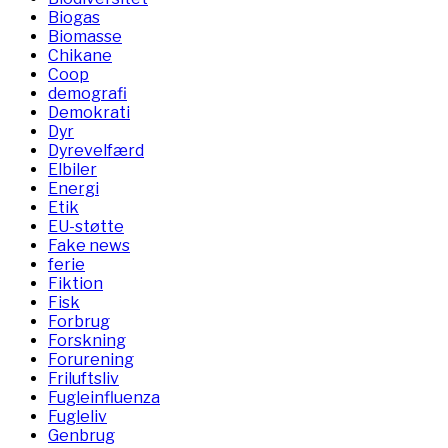
Biogas
Biomasse
Chikane
Coop
demografi
Demokrati
Dyr
Dyrevelfærd
Elbiler
Energi
Etik
EU-støtte
Fake news
ferie
Fiktion
Fisk
Forbrug
Forskning
Forurening
Friluftsliv
Fugleinfluenza
Fugleliv
Genbrug