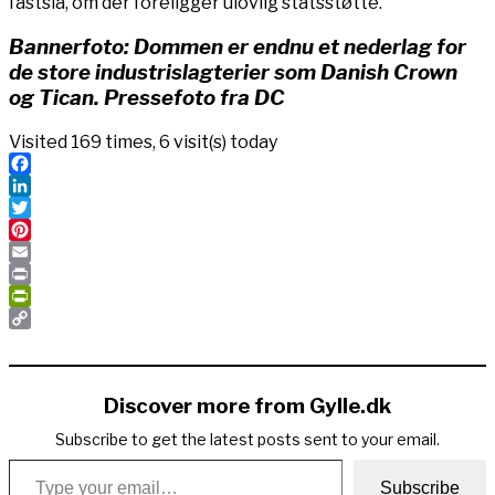
fastslå, om der foreligger ulovlig statsstøtte.
Bannerfoto: Dommen er endnu et nederlag for
de store industrislagterier som Danish Crown
og Tican. Pressefoto fra DC
Visited 169 times, 6 visit(s) today
Facebook
LinkedIn
Twitter
Pinterest
Email
Print
PrintFriendly
Copy
Link
Discover more from Gylle.dk
Subscribe to get the latest posts sent to your email.
Type your email…
Subscribe