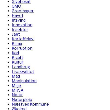
Glyphosat
GMO
Grøntsager
Havet
Iltsvind
Innovation
Insekter
Jagt
Kartoffelavl
Klima
Korruption
Kød
Kræft
Kultur
Landbrug
Livskvalitet
Mad
Manipulation
Miljø
MRSA
Natur
Naturpleje
Næstved Kommune
Økologi