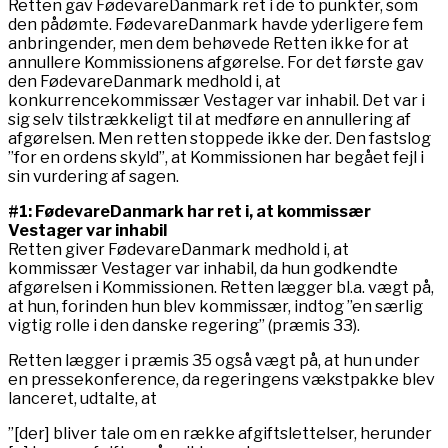
Retten gav FødevareDanmark ret i de to punkter, som
den pådømte. FødevareDanmark havde yderligere fem
anbringender, men dem behøvede Retten ikke for at
annullere Kommissionens afgørelse. For det første gav
den FødevareDanmark medhold i, at
konkurrencekommissær Vestager var inhabil. Det var i
sig selv tilstrækkeligt til at medføre en annullering af
afgørelsen. Men retten stoppede ikke der. Den fastslog
”for en ordens skyld”, at Kommissionen har begået fejl i
sin vurdering af sagen.
#1: FødevareDanmark har ret i, at kommissær
Vestager var inhabil
Retten giver FødevareDanmark medhold i, at
kommissær Vestager var inhabil, da hun godkendte
afgørelsen i Kommissionen. Retten lægger bl.a. vægt på,
at hun, forinden hun blev kommissær, indtog ”en særlig
vigtig rolle i den danske regering” (præmis 33).
Retten lægger i præmis 35 også vægt på, at hun under
en pressekonference, da regeringens vækstpakke blev
lanceret, udtalte, at
”[der] bliver tale om en række afgiftslettelser, herunder