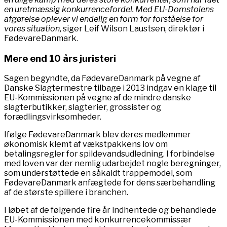
en uretmæssig konkurrencefordel. Med EU-Domstolens
afgørelse oplever vi endelig en form for forståelse for
vores situation,
siger Leif Wilson Laustsen, direktør i
FødevareDanmark.
Mere end 10 års juristeri
Sagen begyndte, da FødevareDanmark på vegne af
Danske Slagtermestre tilbage i 2013 indgav en klage til
EU-Kommissionen på vegne af de mindre danske
slagterbutikker, slagterier, grossister og
forædlingsvirksomheder.
Ifølge FødevareDanmark blev deres medlemmer
økonomisk klemt af vækstpakkens lov om
betalingsregler for spildevandsudledning. I forbindelse
med loven var der nemlig udarbejdet nogle beregninger,
som understøttede en såkaldt trappemodel, som
FødevareDanmark anfægtede for dens særbehandling
af de største spillere i branchen.
I løbet af de følgende fire år indhentede og behandlede
EU-Kommissionen med konkurrencekommissær