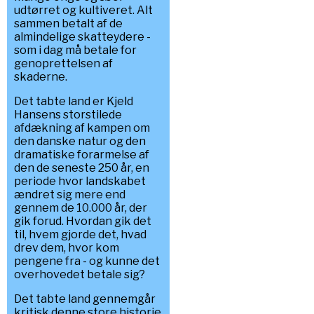
udtørret og kultiveret. Alt
sammen betalt af de
almindelige skatteydere -
som i dag må betale for
genoprettelsen af
skaderne.
Det tabte land er Kjeld
Hansens storstilede
afdækning af kampen om
den danske natur og den
dramatiske forarmelse af
den de seneste 250 år, en
periode hvor landskabet
ændret sig mere end
gennem de 10.000 år, der
gik forud. Hvordan gik det
til, hvem gjorde det, hvad
drev dem, hvor kom
pengene fra - og kunne det
overhovedet betale sig?
Det tabte land gennemgår
kritisk denne store historie