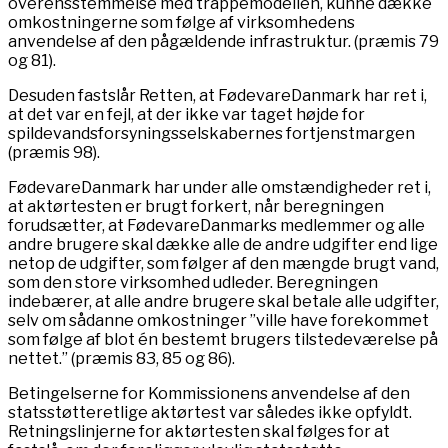
overensstemmelse med trappemodellen, kunne dække
omkostningerne som følge af virksomhedens
anvendelse af den pågældende infrastruktur. (præmis 79
og 81).
Desuden fastslår Retten, at FødevareDanmark har ret i,
at det var en fejl, at der ikke var taget højde for
spildevandsforsyningsselskabernes fortjenstmargen
(præmis 98).
FødevareDanmark har under alle omstændigheder ret i,
at aktørtesten er brugt forkert, når beregningen
forudsætter, at FødevareDanmarks medlemmer og alle
andre brugere skal dække alle de andre udgifter end lige
netop de udgifter, som følger af den mængde brugt vand,
som den store virksomhed udleder. Beregningen
indebærer, at alle andre brugere skal betale alle udgifter,
selv om sådanne omkostninger ”ville have forekommet
som følge af blot én bestemt brugers tilstedeværelse på
nettet.” (præmis 83, 85 og 86).
Betingelserne for Kommissionens anvendelse af den
statsstøtteretlige aktørtest var således ikke opfyldt.
Retningslinjerne for aktørtesten skal følges for at