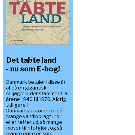
Det tabte land
- nu som E-bog!
Danmark betaler i disse år
af på en gigantisk
miljøgæld, der stammer fra
årene 1940 til 1970. Aldrig
tidligere i
Danmarkshistorien er så
mange vandløb lagt i rør
eller rettet ud, så mange
moser tilintetgjort og så
mange enge og søer