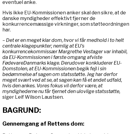
eventuel anke.
Hvis ikke EU-Kommissionen anker skal den sikre, at de
danske myndigheder effektivt fjerner de
konkurrencemæssige virkninger, som støtteordningen
har.
– Det er en meget klar dom, hvor vi får medhold i to helt
centrale klagepunkter; nemlig at EU’s
konkurrencekommissær Margrethe Vestager var inhabil,
da EU-Kommissionen i første omgang afviste
FødevareDanmarks klage. Derudover konkluderer EU-
Domstolen, at EU-Kommissionen begik fejl i sin
bedømmelse af sagen om statsstøtte. Jeg har derfor
meget svært ved at se, at sagen kan få et andet udfald,
hvis den ankes. Vores fokus vil derfor være, at
myndighederne nu får fjernet den ulovlige statsstøtte,
siger Leif Wilson Laustsen.
BAGRUND:
Gennemgang af Rettens dom: