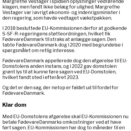
Margrethe Vestager i spidsen oplysninger vedrørende
klagen, men fandt ikke belæg for ulighed. Margrethe
Vestager var i øvrigt økonomi- og indenrigsminister i
den regering, som havde vedtaget vækstpakken.
I 2018 besluttede EU-Kommissionen derfor at godkende
S-SF-R-regeringens støtteordningen, hvilket fik
FødevareDanmark til straks at anlægge sagen. Den
tabte FødevareDanmark dog i 2020 med begrundelse i
spørgsmålet om retlig interesse.
FødevareDanmark appellerede dog den afgørelse til EU-
Domstolens anden instans, og i 2022 gav domstolen
grønt lys til at kunne føre sagen ved EU-Domstolen,
hvilket fandt sted i efteråret 2023.
Og det er den sag, der netop er faldet ud til fordel for
FødevareDanmark.
Klar dom
Med EU-Domstolens afgørelse skal EU-Kommissionen nu
betale FødevareDanmarks omkostninger ved at have
ført sagen. EU-Kommissionen har dog to måneder til en