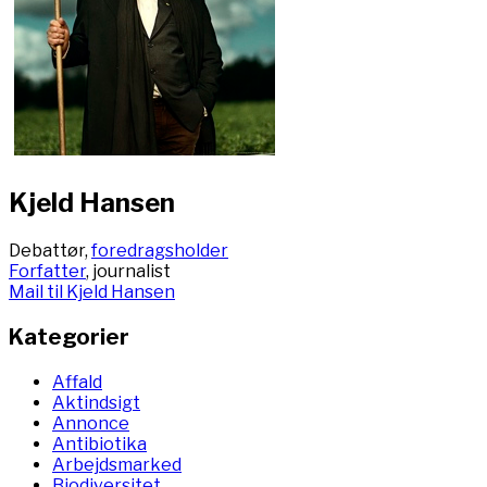
Kjeld Hansen
Debattør,
foredragsholder
Forfatter
, journalist
Mail til Kjeld Hansen
Kategorier
Affald
Aktindsigt
Annonce
Antibiotika
Arbejdsmarked
Biodiversitet