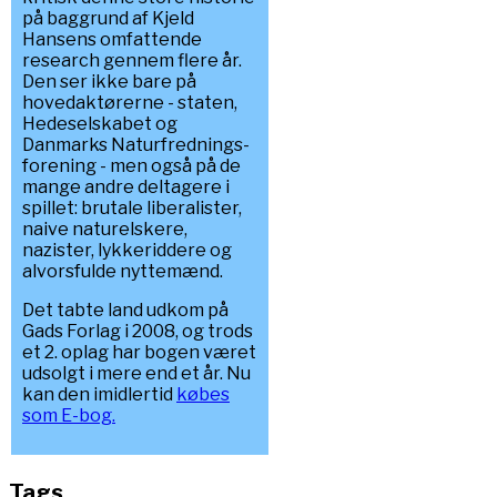
på baggrund af Kjeld
Hansens omfattende
research gennem flere år.
Den ser ikke bare på
hovedaktørerne - staten,
Hedeselskabet og
Danmarks Naturfrednings-
forening - men også på de
mange andre deltagere i
spillet: brutale liberalister,
naive naturelskere,
nazister, lykkeriddere og
alvorsfulde nyttemænd.
Det tabte land udkom på
Gads Forlag i 2008, og trods
et 2. oplag har bogen været
udsolgt i mere end et år. Nu
kan den imidlertid
købes
som E-bog.
Tags