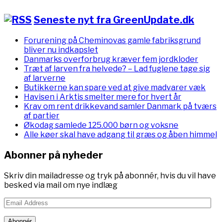
Seneste nyt fra GreenUpdate.dk
Forurening på Cheminovas gamle fabriksgrund
bliver nu indkapslet
Danmarks overforbrug kræver fem jordkloder
Træt af larven fra helvede? – Lad fuglene tage sig
af larverne
Butikkerne kan spare ved at give madvarer væk
Havisen i Arktis smelter mere for hvert år
Krav om rent drikkevand samler Danmark på tværs
af partier
Økodag samlede 125.000 børn og voksne
Alle køer skal have adgang til græs og åben himmel
Abonner på nyheder
Skriv din mailadresse og tryk på abonnér, hvis du vil have
besked via mail om nye indlæg
Email
Address
Abonnér