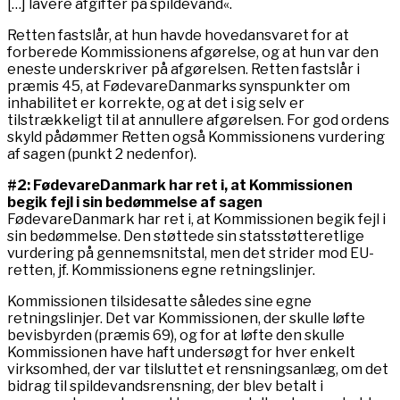
[…] lavere afgifter på spildevand«.
Retten fastslår, at hun havde hovedansvaret for at
forberede Kommissionens afgørelse, og at hun var den
eneste underskriver på afgørelsen. Retten fastslår i
præmis 45, at FødevareDanmarks synspunkter om
inhabilitet er korrekte, og at det i sig selv er
tilstrækkeligt til at annullere afgørelsen. For god ordens
skyld pådømmer Retten også Kommissionens vurdering
af sagen (punkt 2 nedenfor).
#2: FødevareDanmark har ret i, at Kommissionen
begik fejl i sin bedømmelse af sagen
FødevareDanmark har ret i, at Kommissionen begik fejl i
sin bedømmelse. Den støttede sin statsstøtteretlige
vurdering på gennemsnitstal, men det strider mod EU-
retten, jf. Kommissionens egne retningslinjer.
Kommissionen tilsidesatte således sine egne
retningslinjer. Det var Kommissionen, der skulle løfte
bevisbyrden (præmis 69), og for at løfte den skulle
Kommissionen have haft undersøgt for hver enkelt
virksomhed, der var tilsluttet et rensningsanlæg, om det
bidrag til spildevandsrensning, der blev betalt i