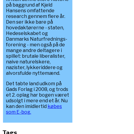
på baggrund af Kjeld
Hansens omfattende
research gennem flere år.
Den ser ikke bare på
hovedaktørerne - staten,
Hedeselskabet og
Danmarks Naturfrednings-
forening - men også på de
mange andre deltagere i
spillet: brutale liberalister,
naive naturelskere,
nazister, lykkeriddere og
alvorsfulde nyttemænd.
Det tabte land udkom på
Gads Forlag i 2008, og trods
et 2. oplag har bogen været
udsolgt i mere end et år. Nu
kan den imidlertid
købes
som E-bog.
Tags