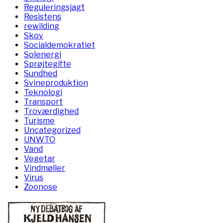
Reguleringsjagt
Resistens
rewilding
Skov
Socialdemokratiet
Solenergi
Sprøjtegifte
Sundhed
Svineproduktion
Teknologi
Transport
Troværdighed
Turisme
Uncategorized
UNWTO
Vand
Vegetar
Vindmøller
Virus
Zoonose