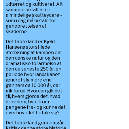
udtørret og kultiveret. Alt
sammen betalt af de
almindelige skatteydere -
som i dag må betale for
genoprettelsen af
skaderne.
Det tabte land er Kjeld
Hansens storstilede
afdækning af kampen om
den danske natur og den
dramatiske forarmelse af
den de seneste 250 år, en
periode hvor landskabet
ændret sig mere end
gennem de 10.000 år, der
gik forud. Hvordan gik det
til, hvem gjorde det, hvad
drev dem, hvor kom
pengene fra - og kunne det
overhovedet betale sig?
Det tabte land gennemgår
kritisk denne store historie