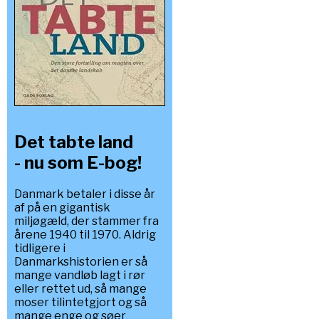
Det tabte land
- nu som E-bog!
Danmark betaler i disse år
af på en gigantisk
miljøgæld, der stammer fra
årene 1940 til 1970. Aldrig
tidligere i
Danmarkshistorien er så
mange vandløb lagt i rør
eller rettet ud, så mange
moser tilintetgjort og så
mange enge og søer