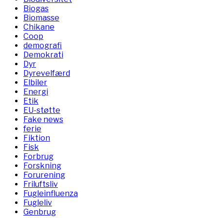
Biogas
Biomasse
Chikane
Coop
demografi
Demokrati
Dyr
Dyrevelfærd
Elbiler
Energi
Etik
EU-støtte
Fake news
ferie
Fiktion
Fisk
Forbrug
Forskning
Forurening
Friluftsliv
Fugleinfluenza
Fugleliv
Genbrug