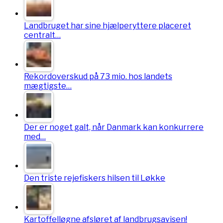
Landbruget har sine hjælperyttere placeret
centralt…
Rekordoverskud på 73 mio. hos landets
mægtigste…
Der er noget galt, når Danmark kan konkurrere
med…
Den triste rejefiskers hilsen til Løkke
Kartoffelløgne afsløret af landbrugsavisen!