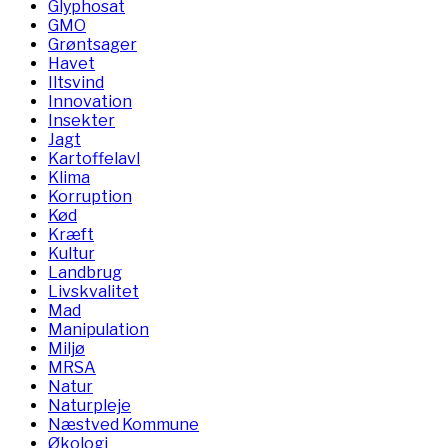
Glyphosat
GMO
Grøntsager
Havet
Iltsvind
Innovation
Insekter
Jagt
Kartoffelavl
Klima
Korruption
Kød
Kræft
Kultur
Landbrug
Livskvalitet
Mad
Manipulation
Miljø
MRSA
Natur
Naturpleje
Næstved Kommune
Økologi