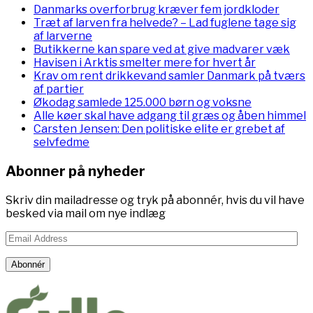
Danmarks overforbrug kræver fem jordkloder
Træt af larven fra helvede? – Lad fuglene tage sig
af larverne
Butikkerne kan spare ved at give madvarer væk
Havisen i Arktis smelter mere for hvert år
Krav om rent drikkevand samler Danmark på tværs
af partier
Økodag samlede 125.000 børn og voksne
Alle køer skal have adgang til græs og åben himmel
Carsten Jensen: Den politiske elite er grebet af
selvfedme
Abonner på nyheder
Skriv din mailadresse og tryk på abonnér, hvis du vil have
besked via mail om nye indlæg
Email
Address
Abonnér