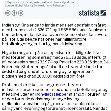
Indien og Kina er de to lande med flest dødsfald om året
med henholdsvis 2.326.711 og 1.865.566 døde. Analysen
bemærker, at det ikke er overraskende at se dem øverst
på listen, da begge nationer har milliardstore
befolkninger og en hurtig industrialisering.
Nigeria rangerer på tredjepladsen for tidlige dødsfald
med forurening som årsag med 279.318 døde, efterfulgt
af Indonesien med 232.974 og Pakistan 223.836 døde. De
Forenede Stater er også blandt de ti værste lande for
dødsfald på grund af forurening og rangerer på 7.
pladsen med knap 200.000 dødsfald om året.
Problemet er ikke kun begrænset til store
industrialiserede nationer med enorme befolkninger og
megabyer, der er
indhyllet i tæpper
af smog. Forurening
er den førende dødsårsag i mange lav- og
mellemindkomstlande på grund af en kombination af
dårlig vandrensning og forurenet indendørsluft. Når det