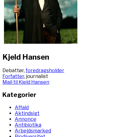
Kjeld Hansen
Debattør,
foredragsholder
Forfatter
, journalist
Mail til Kjeld Hansen
Kategorier
Affald
Aktindsigt
Annonce
Antibiotika
Arbejdsmarked
Biodiversitet