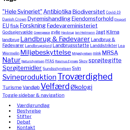
"Hele Svineriet"
Antibiotika
Biodiversitet
Covid-19
Dyremishandling
Ejendomsforhold
Danish Crown
Eksport
Forskning
Fødevareministeriet
EU
fisk
Jagt
Klima
gylle
Godsejervælde
Havbrug
Greenpeace
Ian Heilmann
Landbrug & Fødevarer
Landbrug &
landbrug
Fødevarer
Landbrugsstøtte
Landdistrikter
Landbrugsjord
Lea
Miljøbeskyttelse
MRSA
Wermelin
mink
Miljøstyrelsen
Natur
sprøjtegifte
PFAS
Skov
Naturstyrelsen
Rasmus Ejrnæs
Sprøjtemidler
Svin
Sundsstyrelsen
Troværdighed
Svineproduktion
Velfærd
Økologi
Turisme
Vandløb
Toggle sidebar & navigation
Værdigrundlag
Bestyrelse
Stifter
Debat
Kontakt