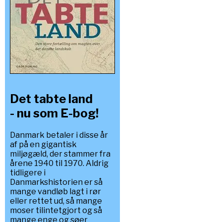
Det tabte land
- nu som E-bog!
Danmark betaler i disse år
af på en gigantisk
miljøgæld, der stammer fra
årene 1940 til 1970. Aldrig
tidligere i
Danmarkshistorien er så
mange vandløb lagt i rør
eller rettet ud, så mange
moser tilintetgjort og så
mange enge og søer