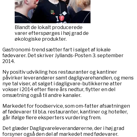
Blandt de lokalt producerede
varer efterspørges i høj grad de
økologiske produkter.
Gastronomi-trend sætter fart i salget af lokale
fødevarer. Det skriver Jyllands-Posten 3. september
2014.
Ny positiv udvikling hos restauranter og kantiner
påvirker leverandører samt dagligvarehandlen, og mens
nye tal viser, at salget i dagligvare-butikkerne atter
vokser i 2014 efter flere års nedtur, flytter en del
omsætning også til andre kanaler.
Markedet for foodservice, som om-fatter afsætningen
af fødevarer til bl.a. restauranter, kantiner og hoteller,
går ifølge flere eksperters vurdering frem.
Det glæder Dagligvareleverandørerne, der i høj grad
forsyner også den del af markedet med fødevarer.