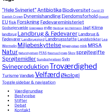
"Hele Svineriet"
Antibiotika
Biodiversitet
Covid-19
Dyremishandling
Ejendomsforhold
Danish Crown
Eksport
Forskning
Fødevareministeriet
EU
fisk
Jagt
Klima
gylle
Godsejervælde
Havbrug
Greenpeace
Ian Heilmann
Landbrug & Fødevarer
Landbrug &
landbrug
Fødevarer
Landbrugsstøtte
Landdistrikter
Landbrugsjord
Lea
Miljøbeskyttelse
MRSA
Wermelin
mink
Miljøstyrelsen
Natur
sprøjtegifte
PFAS
Skov
Naturstyrelsen
Rasmus Ejrnæs
Sprøjtemidler
Svin
Sundsstyrelsen
Troværdighed
Svineproduktion
Velfærd
Økologi
Turisme
Vandløb
Toggle sidebar & navigation
Værdigrundlag
Bestyrelse
Stifter
Debat
Kontakt