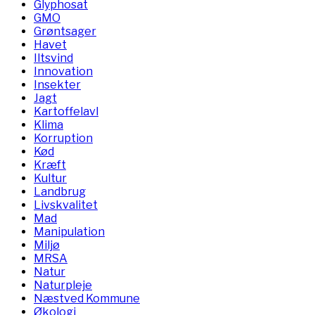
Glyphosat
GMO
Grøntsager
Havet
Iltsvind
Innovation
Insekter
Jagt
Kartoffelavl
Klima
Korruption
Kød
Kræft
Kultur
Landbrug
Livskvalitet
Mad
Manipulation
Miljø
MRSA
Natur
Naturpleje
Næstved Kommune
Økologi