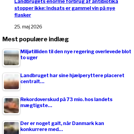
Landbrugets enorme forbrug af antibiotika
stopper ikke: Indsats er gammel vin på nye
flasker
25. maj 2026
Mest populære indlæg
Miljøtilliden til den nye regering overlevede blot
to uger
Landbruget har sine hjælperyttere placeret
centralt…
Rekordoverskud på 73 mio. hos landets
mægtigste…
Der er noget galt, når Danmark kan
konkurrere med…