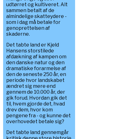
udtørret og kultiveret. Alt
sammen betalt af de
almindelige skatteydere -
som i dag må betale for
genoprettelsen af
skaderne.
Det tabte land er Kjeld
Hansens storstilede
afdækning af kampen om
den danske natur og den
dramatiske forarmelse af
den de seneste 250 år, en
periode hvor landskabet
ændret sig mere end
gennem de 10.000 år, der
gik forud. Hvordan gik det
til, hvem gjorde det, hvad
drev dem, hvor kom
pengene fra - og kunne det
overhovedet betale sig?
Det tabte land gennemgår
kritisk denne store historie