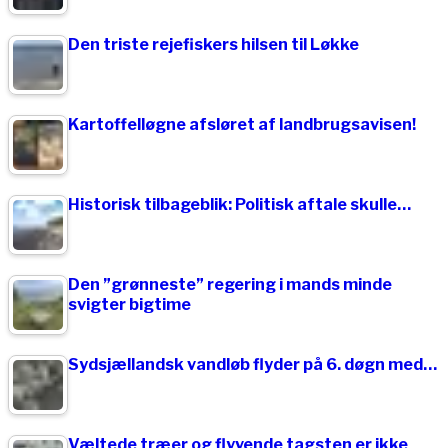
Den triste rejefiskers hilsen til Løkke
Kartoffelløgne afsløret af landbrugsavisen!
Historisk tilbageblik: Politisk aftale skulle…
Den ”grønneste” regering i mands minde
svigter bigtime
Sydsjællandsk vandløb flyder på 6. døgn med…
Væltede træer og flyvende tagsten er ikke