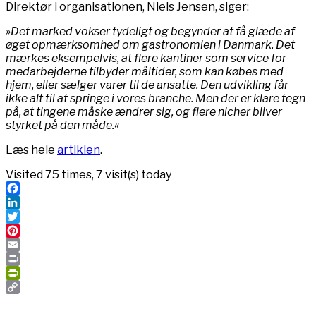
Direktør i organisationen, Niels Jensen, siger:
»Det marked vokser tydeligt og begynder at få glæde af
øget opmærksomhed om gastronomien i Danmark. Det
mærkes eksempelvis, at flere kantiner som service for
medarbejderne tilbyder måltider, som kan købes med
hjem, eller sælger varer til de ansatte. Den udvikling får
ikke alt til at springe i vores branche. Men der er klare tegn
på, at tingene måske ændrer sig, og flere nicher bliver
styrket på den måde.«
Læs hele
artiklen
.
Visited 75 times, 7 visit(s) today
Facebook
LinkedIn
Twitter
Pinterest
Email
Print
PrintFriendly
Copy
Link