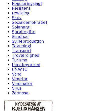
Reguleringsjagt
Resistens
rewilding
Skov
Socialdemokratiet
Solenergi
Sprøjtegifte
Sundhed
Svineproduktion
Teknologi
Transport
Troværdighed
Turisme
Uncategorized
UNWTO
Vand
Vegetar
Vindmøller
Virus
Zoonose