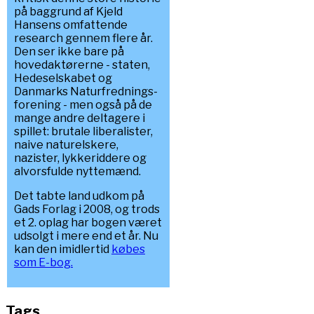
på baggrund af Kjeld
Hansens omfattende
research gennem flere år.
Den ser ikke bare på
hovedaktørerne - staten,
Hedeselskabet og
Danmarks Naturfrednings-
forening - men også på de
mange andre deltagere i
spillet: brutale liberalister,
naive naturelskere,
nazister, lykkeriddere og
alvorsfulde nyttemænd.
Det tabte land udkom på
Gads Forlag i 2008, og trods
et 2. oplag har bogen været
udsolgt i mere end et år. Nu
kan den imidlertid
købes
som E-bog.
Tags