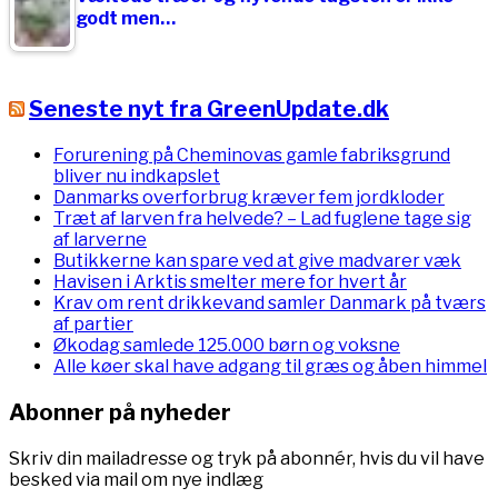
godt men…
Seneste nyt fra GreenUpdate.dk
Forurening på Cheminovas gamle fabriksgrund
bliver nu indkapslet
Danmarks overforbrug kræver fem jordkloder
Træt af larven fra helvede? – Lad fuglene tage sig
af larverne
Butikkerne kan spare ved at give madvarer væk
Havisen i Arktis smelter mere for hvert år
Krav om rent drikkevand samler Danmark på tværs
af partier
Økodag samlede 125.000 børn og voksne
Alle køer skal have adgang til græs og åben himmel
Abonner på nyheder
Skriv din mailadresse og tryk på abonnér, hvis du vil have
besked via mail om nye indlæg