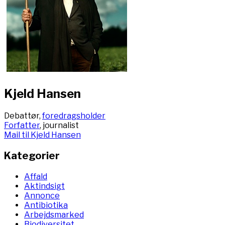
Kjeld Hansen
Debattør,
foredragsholder
Forfatter
, journalist
Mail til Kjeld Hansen
Kategorier
Affald
Aktindsigt
Annonce
Antibiotika
Arbejdsmarked
Biodiversitet