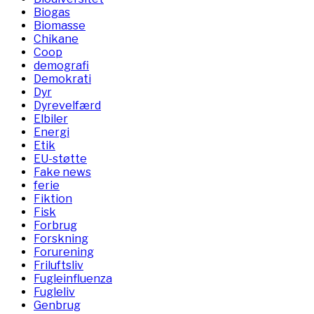
Biogas
Biomasse
Chikane
Coop
demografi
Demokrati
Dyr
Dyrevelfærd
Elbiler
Energi
Etik
EU-støtte
Fake news
ferie
Fiktion
Fisk
Forbrug
Forskning
Forurening
Friluftsliv
Fugleinfluenza
Fugleliv
Genbrug