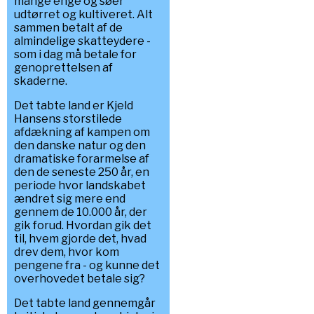
mange enge og søer
udtørret og kultiveret. Alt
sammen betalt af de
almindelige skatteydere -
som i dag må betale for
genoprettelsen af
skaderne.
Det tabte land er Kjeld
Hansens storstilede
afdækning af kampen om
den danske natur og den
dramatiske forarmelse af
den de seneste 250 år, en
periode hvor landskabet
ændret sig mere end
gennem de 10.000 år, der
gik forud. Hvordan gik det
til, hvem gjorde det, hvad
drev dem, hvor kom
pengene fra - og kunne det
overhovedet betale sig?
Det tabte land gennemgår