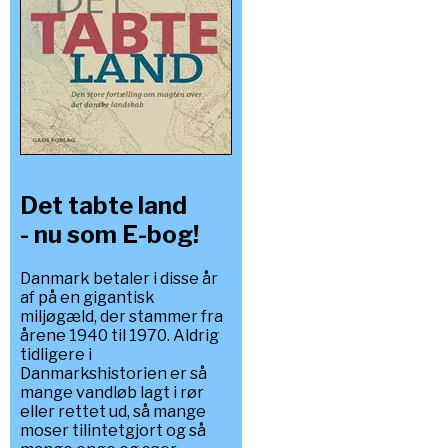
Det tabte land
- nu som E-bog!
Danmark betaler i disse år
af på en gigantisk
miljøgæld, der stammer fra
årene 1940 til 1970. Aldrig
tidligere i
Danmarkshistorien er så
mange vandløb lagt i rør
eller rettet ud, så mange
moser tilintetgjort og så