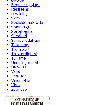
Økologi
Reguleringsjagt
Resistens
rewilding
Skov
Socialdemokratiet
Solenergi
Sprøjtegifte
Sundhed
Svineproduktion
Teknologi
Transport
Troværdighed
Turisme
Uncategorized
UNWTO
Vand
Vegetar
Vindmøller
Virus
Zoonose