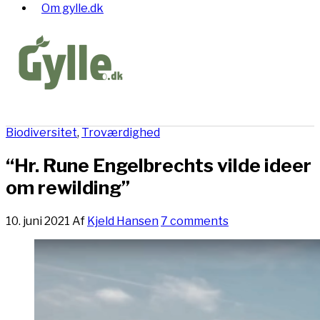
Om gylle.dk
Biodiversitet
,
Troværdighed
“Hr. Rune Engelbrechts vilde ideer
om rewilding”
10. juni 2021
Af
Kjeld Hansen
7 comments