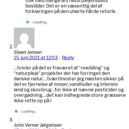
folk med mange års naturplejeindsats
besidder. Det er en væsentlig del af
forklaringen på den uhørte hårde retorik.
Loading...
Steen Jensen
15. juni 2021 at 12:03
·
Reply
…tvivler på det er fraværet af “rewilding” og
“naturpleje” projekter der har forringet den
danske natur….tværtimod er jeg næsten sikker på
det er fjernelse af moser, vandhuller og intensiv
land og skovbrug…for ikke at nævne pesticider og
overgødning….det kan indhegnede store græssere
ikke rette op på i
Loading...
John Verner Jørgensen