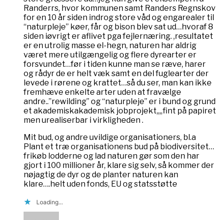
Randerrs, hvor kommunen samt Randers Regnskov
for en 10 år siden indrog store våd og engarealer til
“naturpleje” køer, får og bison blev sat ud…hvoraf 8
siden iøvrigt er aflivet pga fejlernæring. ,resultatet
er en utrolig masse el-hegn, naturen har aldrig
været mere utilgængelig og flere dyrearter er
forsvundet…før i tiden kunne man se ræve, harer
og rådyr de er helt væk samt en del fuglearter der
levede i rørene og krattet…så du ser, man kan ikke
fremhæve enkelte arter uden at fravælge
andre..”rewilding” og “naturpleje” er i bund og grund
et akademiskakademisk jobprojekt,,,,fint på papiret
men urealiserbar i virkligheden .
Mit bud, og andre uvildige organisationers, bl.a
Plant et træ organisationens bud på biodiversitet…
frikøb lodderne og lad naturen gør som den har
gjort i 100 millioner år, klare sig selv, så kommer der
nøjagtig de dyr og de planter naturen kan
klare….helt uden fonds, EU og statsstøtte
Loading...