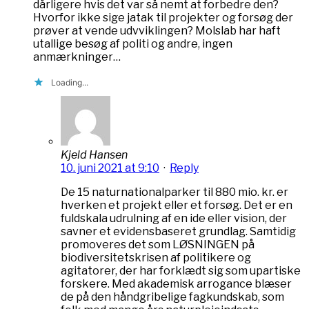
dårligere hvis det var så nemt at forbedre den?
Hvorfor ikke sige jatak til projekter og forsøg der
prøver at vende udvviklingen? Molslab har haft
utallige besøg af politi og andre, ingen
anmærkninger…
Loading...
Kjeld Hansen
10. juni 2021 at 9:10
·
Reply
De 15 naturnationalparker til 880 mio. kr. er
hverken et projekt eller et forsøg. Det er en
fuldskala udrulning af en ide eller vision, der
savner et evidensbaseret grundlag. Samtidig
promoveres det som LØSNINGEN på
biodiversitetskrisen af politikere og
agitatorer, der har forklædt sig som upartiske
forskere. Med akademisk arrogance blæser
de på den håndgribelige fagkundskab, som