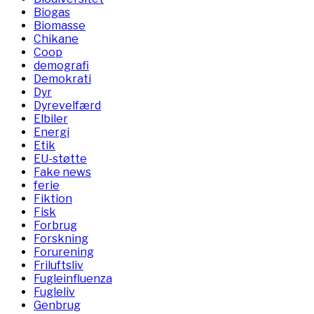
Biogas
Biomasse
Chikane
Coop
demografi
Demokrati
Dyr
Dyrevelfærd
Elbiler
Energi
Etik
EU-støtte
Fake news
ferie
Fiktion
Fisk
Forbrug
Forskning
Forurening
Friluftsliv
Fugleinfluenza
Fugleliv
Genbrug