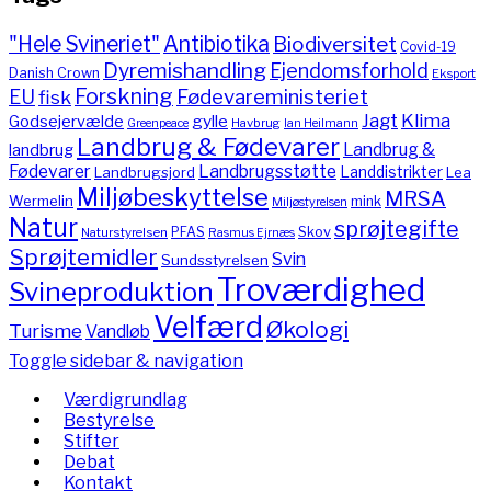
"Hele Svineriet"
Antibiotika
Biodiversitet
Covid-19
Dyremishandling
Ejendomsforhold
Danish Crown
Eksport
Forskning
Fødevareministeriet
EU
fisk
Jagt
Klima
gylle
Godsejervælde
Havbrug
Greenpeace
Ian Heilmann
Landbrug & Fødevarer
Landbrug &
landbrug
Fødevarer
Landbrugsstøtte
Landdistrikter
Landbrugsjord
Lea
Miljøbeskyttelse
MRSA
Wermelin
mink
Miljøstyrelsen
Natur
sprøjtegifte
PFAS
Skov
Naturstyrelsen
Rasmus Ejrnæs
Sprøjtemidler
Svin
Sundsstyrelsen
Troværdighed
Svineproduktion
Velfærd
Økologi
Turisme
Vandløb
Toggle sidebar & navigation
Værdigrundlag
Bestyrelse
Stifter
Debat
Kontakt