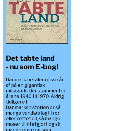
Det tabte land
- nu som E-bog!
Danmark betaler i disse år
af på en gigantisk
miljøgæld, der stammer fra
årene 1940 til 1970. Aldrig
tidligere i
Danmarkshistorien er så
mange vandløb lagt i rør
eller rettet ud, så mange
moser tilintetgjort og så
mange enge og søer