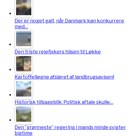
Der er noget galt, når Danmark kan konkurrere
med…
Den triste rejefiskers hilsen til Løkke
Kartoffelløgne afsløret af landbrugsavisen!
Historisk tilbageblik: Politisk aftale skulle…
Den ”grønneste” regering i mands minde svigter
bigtime