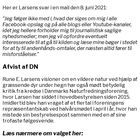
Her er Larsens svar i en mail den 8. juni 2021:
”Jeg følger ikke med i, hvad der siges om mig i alle
Facebook-opslag og på alle blogs eller Youtube-kanaler,
idet jeg hellere forholder mig til journalistisk saglige
nyhedsmedier; men jeg vil opfordre eventuelt
interesserede til at gå til kilden og læse mine bøger i stedet
for at ty til andenhånds-omtaler, der næsten altid fører til
misforståelser.”
Afvist af DN
Rune E. Larsens visioner om en vildere natur ved hjælp af
græssende dyr under hegn har også mødt betydelig
kritik fra kredse i Danmarks Naturfredningsforening,
hvor Larsen har siddet i hovedbestyrelsen siden 2015.
Imidlertid blev han vraget af et flertal i foreningens
repræsentantskab ved halvårsmødet i april i år, hvor han
mistede sin bestyrelsespost sammen med en af sine
trofaste følgesvende.
Læs nærmere om valget her: