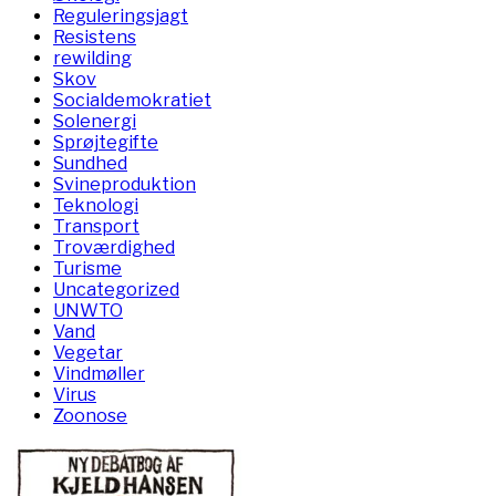
Reguleringsjagt
Resistens
rewilding
Skov
Socialdemokratiet
Solenergi
Sprøjtegifte
Sundhed
Svineproduktion
Teknologi
Transport
Troværdighed
Turisme
Uncategorized
UNWTO
Vand
Vegetar
Vindmøller
Virus
Zoonose