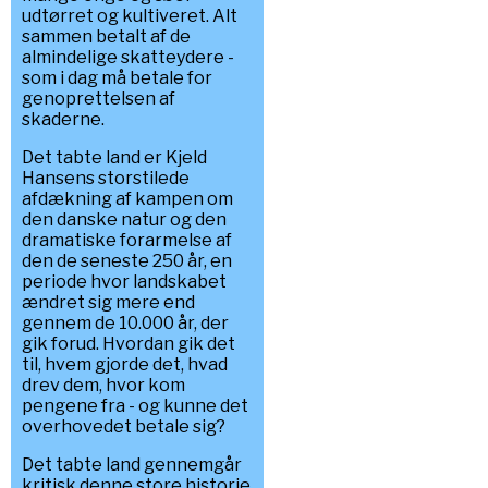
udtørret og kultiveret. Alt
sammen betalt af de
almindelige skatteydere -
som i dag må betale for
genoprettelsen af
skaderne.
Det tabte land er Kjeld
Hansens storstilede
afdækning af kampen om
den danske natur og den
dramatiske forarmelse af
den de seneste 250 år, en
periode hvor landskabet
ændret sig mere end
gennem de 10.000 år, der
gik forud. Hvordan gik det
til, hvem gjorde det, hvad
drev dem, hvor kom
pengene fra - og kunne det
overhovedet betale sig?
Det tabte land gennemgår
kritisk denne store historie