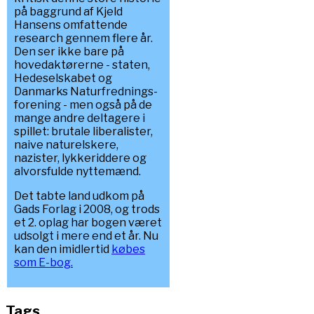
på baggrund af Kjeld
Hansens omfattende
research gennem flere år.
Den ser ikke bare på
hovedaktørerne - staten,
Hedeselskabet og
Danmarks Naturfrednings-
forening - men også på de
mange andre deltagere i
spillet: brutale liberalister,
naive naturelskere,
nazister, lykkeriddere og
alvorsfulde nyttemænd.
Det tabte land udkom på
Gads Forlag i 2008, og trods
et 2. oplag har bogen været
udsolgt i mere end et år. Nu
kan den imidlertid
købes
som E-bog.
Tags