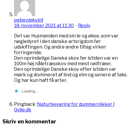
peterolekvint
18. november 2021 at 11:30
·
Reply
Det var Husmanden med sin le og økse, som var
nøgledyret i den danske artsrigdom før
udskiftingen. Og andre andre tiltag virker
forringende.
Den oprindelige Danske skov før istiden var en
100m høj nåletræsskov med mest rødtræer.
Den oprindelige Danske skov efter istiden var
mørk og domineret af lind og elm og senere af taks.
Og har kun haft få arter.
Loading...
Pingback:
Naturbevaring for dummernikker |
Gylle.dk
Skriv en kommentar