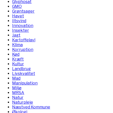
Glyphosat
GMO
Grøntsager
Havet
Iltsvind
Innovation
Insekter
Jagt
Kartoffelavl
Klima
Korruption
Kød
Kræft
Kultur
Landbrug
Livskvalitet
Mad
Manipulation
Miljø
MRSA
Natur
Naturpleje
Næstved Kommune
Økologi