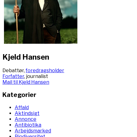
Kjeld Hansen
Debattør,
foredragsholder
Forfatter
, journalist
Mail til Kjeld Hansen
Kategorier
Affald
Aktindsigt
Annonce
Antibiotika
Arbejdsmarked
Biodiversitet