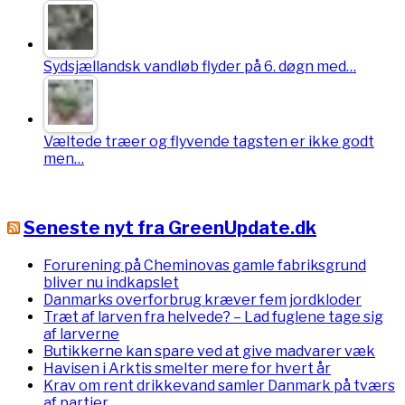
Sydsjællandsk vandløb flyder på 6. døgn med…
Væltede træer og flyvende tagsten er ikke godt
men…
Seneste nyt fra GreenUpdate.dk
Forurening på Cheminovas gamle fabriksgrund
bliver nu indkapslet
Danmarks overforbrug kræver fem jordkloder
Træt af larven fra helvede? – Lad fuglene tage sig
af larverne
Butikkerne kan spare ved at give madvarer væk
Havisen i Arktis smelter mere for hvert år
Krav om rent drikkevand samler Danmark på tværs
af partier