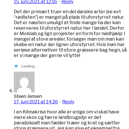
15. juni 2021 at 12:16
·
Reply
Det der primært truer en del danske arter (se evt
“rødlisten”) er mangel på plads til uforstyrret natur.
Det er næsten umuligt at finde mange ha der kan
reserveres til uforstyrret natur her i landet. Derfor
er Molslab og lign projekter en form for nødhjælp: I
mangel af store arealer, forsøger man om man kan
skabe en natur der ligner uforstyrret. Hvis man har
seriøse alternativer til store græssere bag hegn, så
er vi mange der gerne vil lytte!
Loading...
Steen Jensen
17. juni 2021 at 14:26
·
Reply
I en Klimakrise hvor alle er enige om vi skal have
mere skov og færre landbrugsdyr er det
paradoksalt man fælder træer og krat og sætter
store græssere ud…jeg kan give et eksempel fra