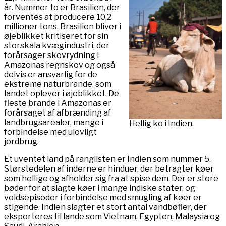
år. Nummer to er Brasilien, der
forventes at producere 10,2
millioner tons. Brasilien bliver i
øjeblikket kritiseret for sin
storskala kvægindustri, der
forårsager skovrydning i
Amazonas regnskov og også
delvis er ansvarlig for de
ekstreme naturbrande, som
landet oplever i øjeblikket. De
fleste brande i Amazonas er
forårsaget af afbrænding af
landbrugsarealer, mange i
Hellig ko i Indien.
forbindelse med ulovligt
jordbrug.
Et uventet land på ranglisten er Indien som nummer 5.
Størstedelen af ​​inderne er hinduer, der betragter køer
som hellige og afholder sig fra at spise dem. Der er store
bøder for at slagte køer i mange indiske stater, og
voldsepisoder i forbindelse med smugling af køer er
stigende. Indien slagter et stort antal vandbøfler, der
eksporteres til lande som Vietnam, Egypten, Malaysia og