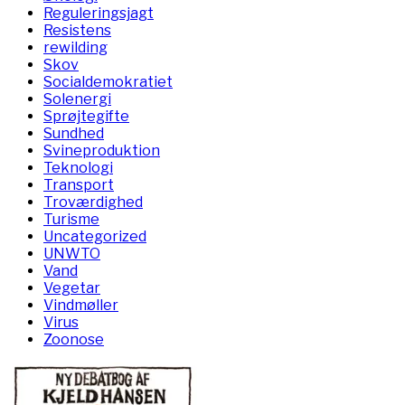
Reguleringsjagt
Resistens
rewilding
Skov
Socialdemokratiet
Solenergi
Sprøjtegifte
Sundhed
Svineproduktion
Teknologi
Transport
Troværdighed
Turisme
Uncategorized
UNWTO
Vand
Vegetar
Vindmøller
Virus
Zoonose