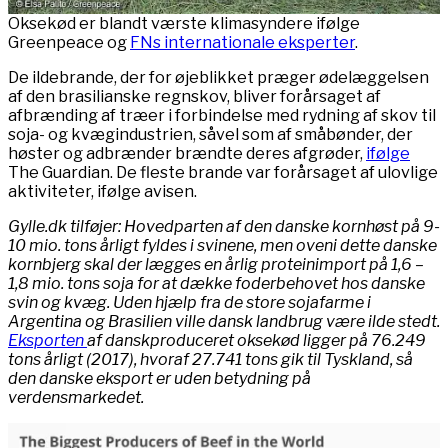
Oksekød er blandt værste klimasyndere ifølge
Greenpeace og
FNs internationale eksperter
.
De ildebrande, der for øjeblikket præger ødelæggelsen
af den brasilianske regnskov, bliver forårsaget af
afbrænding af træer i forbindelse med rydning af skov til
soja- og kvægindustrien, såvel som af småbønder, der
høster og adbrænder brændte deres afgrøder,
ifølge
The Guardian. De fleste brande var forårsaget af ulovlige
aktiviteter, ifølge avisen.
Gylle.dk tilføjer: Hovedparten af den danske kornhøst på 9-
10 mio. tons årligt fyldes i svinene, men oveni dette danske
kornbjerg skal der lægges en årlig proteinimport på 1,6 –
1,8 mio. tons soja for at dække foderbehovet hos danske
svin og kvæg. Uden hjælp fra de store sojafarme i
Argentina og Brasilien ville dansk landbrug være ilde stedt.
Eksporten
af danskproduceret oksekød ligger på 76.249
tons årligt (2017), hvoraf 27.741 tons gik til Tyskland, så
den danske eksport er uden betydning på
verdensmarkedet.