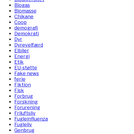
Biogas
Biomasse
Chikane
Coop
demografi
Demokrati
Dyr
Dyrevelfærd
Elbiler
Energi
Etik
EU-støtte
Fake news
ferie
Fiktion
Fisk
Forbrug
Forskning
Forurening
Friluftsliv
Fugleinfluenza
Fugleliv
Genbrug