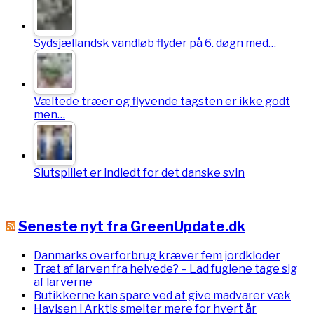
Sydsjællandsk vandløb flyder på 6. døgn med…
Væltede træer og flyvende tagsten er ikke godt
men…
Slutspillet er indledt for det danske svin
Seneste nyt fra GreenUpdate.dk
Danmarks overforbrug kræver fem jordkloder
Træt af larven fra helvede? – Lad fuglene tage sig
af larverne
Butikkerne kan spare ved at give madvarer væk
Havisen i Arktis smelter mere for hvert år