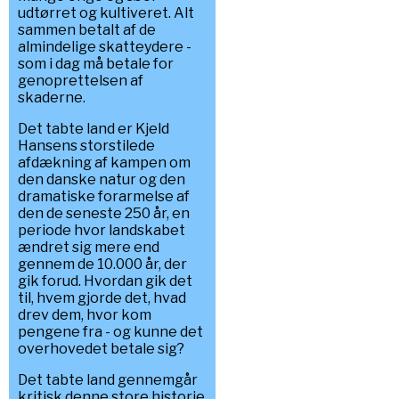
udtørret og kultiveret. Alt
sammen betalt af de
almindelige skatteydere -
som i dag må betale for
genoprettelsen af
skaderne.
Det tabte land er Kjeld
Hansens storstilede
afdækning af kampen om
den danske natur og den
dramatiske forarmelse af
den de seneste 250 år, en
periode hvor landskabet
ændret sig mere end
gennem de 10.000 år, der
gik forud. Hvordan gik det
til, hvem gjorde det, hvad
drev dem, hvor kom
pengene fra - og kunne det
overhovedet betale sig?
Det tabte land gennemgår
kritisk denne store historie