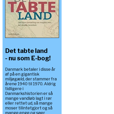
Det tabte land
- nu som E-bog!
Danmark betaler i disse år
af på en gigantisk
miljøgæld, der stammer fra
årene 1940 til 1970. Aldrig
tidligere i
Danmarkshistorien er så
mange vandløb lagt i rør
eller rettet ud, så mange
moser tilintetgjort og så
mange enge og søer