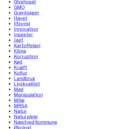
Glyphosat
GMO
Grøntsager
Havet
Iltsvind
Innovation
Insekter
Jagt
Kartoffelavl
Klima
Korruption
Kød
Kræft
Kultur
Landbrug
Livskvalitet
Mad
Manipulation
Miljø
MRSA
Natur
Naturpleje
Næstved Kommune
Økologi