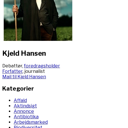
Kjeld Hansen
Debattør,
foredragsholder
Forfatter
, journalist
Mail til Kjeld Hansen
Kategorier
Affald
Aktindsigt
Annonce
Antibiotika
Arbejdsmarked
Biodiversitet