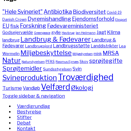
"Hele Svineriet"
Antibiotika
Biodiversitet
Covid-19
Dyremishandling
Ejendomsforhold
Danish Crown
Eksport
Forskning
Fødevareministeriet
EU
fisk
Jagt
Klima
gylle
Godsejervælde
Havbrug
Greenpeace
Ian Heilmann
Landbrug & Fødevarer
Landbrug &
landbrug
Fødevarer
Landbrugsstøtte
Landdistrikter
Landbrugsjord
Lea
Miljøbeskyttelse
MRSA
Wermelin
mink
Miljøstyrelsen
Natur
sprøjtegifte
PFAS
Skov
Naturstyrelsen
Rasmus Ejrnæs
Sprøjtemidler
Svin
Sundsstyrelsen
Troværdighed
Svineproduktion
Velfærd
Økologi
Turisme
Vandløb
Toggle sidebar & navigation
Værdigrundlag
Bestyrelse
Stifter
Debat
Kontakt