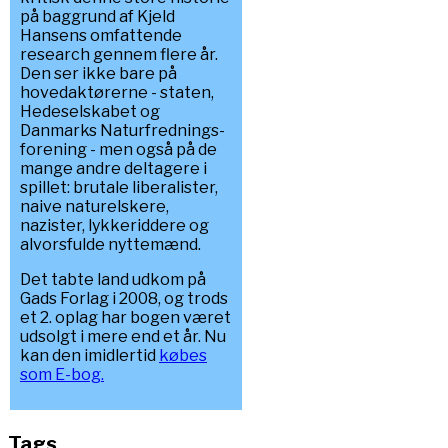
på baggrund af Kjeld
Hansens omfattende
research gennem flere år.
Den ser ikke bare på
hovedaktørerne - staten,
Hedeselskabet og
Danmarks Naturfrednings-
forening - men også på de
mange andre deltagere i
spillet: brutale liberalister,
naive naturelskere,
nazister, lykkeriddere og
alvorsfulde nyttemænd.
Det tabte land udkom på
Gads Forlag i 2008, og trods
et 2. oplag har bogen været
udsolgt i mere end et år. Nu
kan den imidlertid
købes
som E-bog.
Tags