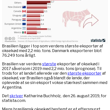
Brasilien ligger i top som verdens største eksportør af
oksekød med 2,2 mio. tons. Danmark eksporterer blot
76.249 tons årligt.
Brasilien var verdens
største
eksportør af oksekød i
2017 såvel som i 2019 med 2,2 mio. tons (prognose). Til
trods for at landet allerede var den
største eksportør
af
oksekød, var Brasilien også blandt de lande, der
oplevede at se sin eksport vokse stærkest sammen med
Argentina.
Det
skriver
Katharina Buchholz, den 26. august 2019, for
statista.com.
Mens brasiliansk oksekød bestemt er et efterspurgt