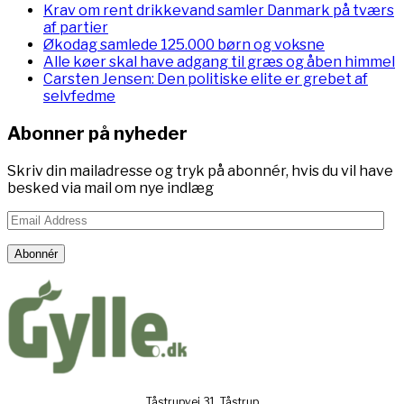
Krav om rent drikkevand samler Danmark på tværs
af partier
Økodag samlede 125.000 børn og voksne
Alle køer skal have adgang til græs og åben himmel
Carsten Jensen: Den politiske elite er grebet af
selvfedme
Abonner på nyheder
Skriv din mailadresse og tryk på abonnér, hvis du vil have
besked via mail om nye indlæg
Email
Address
Abonnér
Tåstrupvej 31, Tåstrup