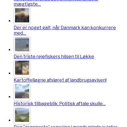
mægtigste…
Der er noget galt, når Danmark kan konkurrere
med…
Den triste rejefiskers hilsen til Løkke
Kartoffelløgne afsløret af landbrugsavisen!
Historisk tilbageblik: Politisk aftale skulle…