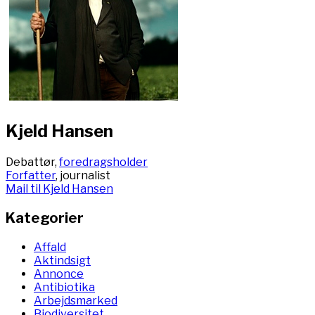
Kjeld Hansen
Debattør,
foredragsholder
Forfatter
, journalist
Mail til Kjeld Hansen
Kategorier
Affald
Aktindsigt
Annonce
Antibiotika
Arbejdsmarked
Biodiversitet