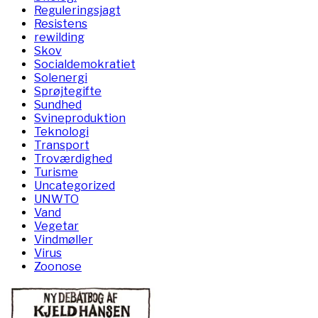
Reguleringsjagt
Resistens
rewilding
Skov
Socialdemokratiet
Solenergi
Sprøjtegifte
Sundhed
Svineproduktion
Teknologi
Transport
Troværdighed
Turisme
Uncategorized
UNWTO
Vand
Vegetar
Vindmøller
Virus
Zoonose