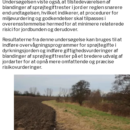
Undersøgelsen viste også, at tilstedeværelsen af ​​
blandinger af sprøjtegiftrester i jord er reglen snarere
end undtagelsen, hvilket indikerer, at procedurer for
miljøvurdering og godkendelser skal tilpasses i
overensstemmelse hermed for at minimere relaterede
risici for jordbunden og derudover.
Resultaterne fra denne undersøgelse kan bruges til at
indføre overvågningsprogrammer for sprøjtegifte i
dyrkningsjorden og indføre giftighedsvurderinger af
blandinger af sprøjtegiftrester på et bredere udvalg af
jordarter for at opnå mere omfattende og præcise
risikovurderinger.