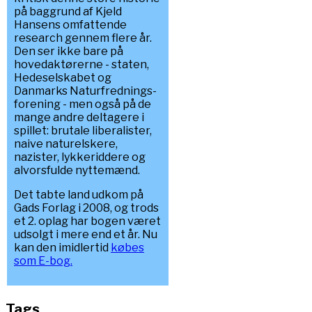
på baggrund af Kjeld
Hansens omfattende
research gennem flere år.
Den ser ikke bare på
hovedaktørerne - staten,
Hedeselskabet og
Danmarks Naturfrednings-
forening - men også på de
mange andre deltagere i
spillet: brutale liberalister,
naive naturelskere,
nazister, lykkeriddere og
alvorsfulde nyttemænd.
Det tabte land udkom på
Gads Forlag i 2008, og trods
et 2. oplag har bogen været
udsolgt i mere end et år. Nu
kan den imidlertid
købes
som E-bog.
Tags