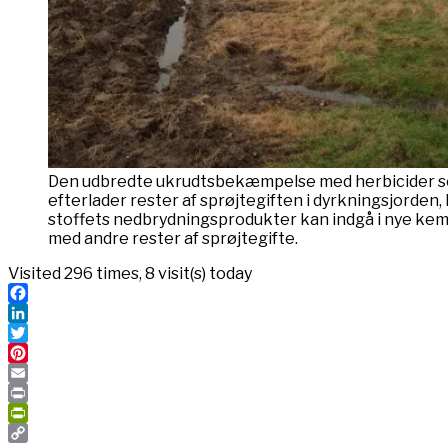
Den udbredte ukrudtsbekæmpelse med herbicider 
efterlader rester af sprøjtegiften i dyrkningsjorden,
stoffets nedbrydningsprodukter kan indgå i nye kem
med andre rester af sprøjtegifte.
Visited 296 times, 8 visit(s) today
Facebook
LinkedIn
Twitter
Pinterest
Email
Print
PrintFriendly