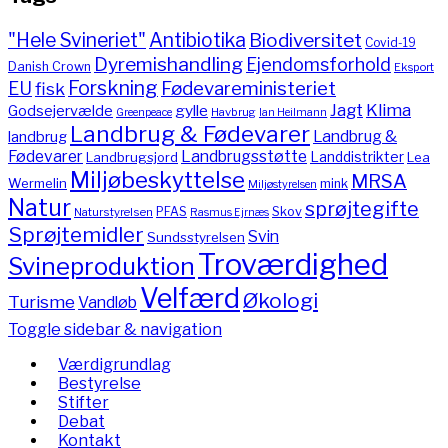
"Hele Svineriet"
Antibiotika
Biodiversitet
Covid-19
Dyremishandling
Ejendomsforhold
Danish Crown
Eksport
Forskning
Fødevareministeriet
EU
fisk
Jagt
Klima
gylle
Godsejervælde
Havbrug
Greenpeace
Ian Heilmann
Landbrug & Fødevarer
Landbrug &
landbrug
Fødevarer
Landbrugsstøtte
Landdistrikter
Landbrugsjord
Lea
Miljøbeskyttelse
MRSA
Wermelin
mink
Miljøstyrelsen
Natur
sprøjtegifte
PFAS
Skov
Naturstyrelsen
Rasmus Ejrnæs
Sprøjtemidler
Svin
Sundsstyrelsen
Troværdighed
Svineproduktion
Velfærd
Økologi
Turisme
Vandløb
Toggle sidebar & navigation
Værdigrundlag
Bestyrelse
Stifter
Debat
Kontakt