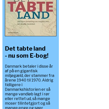
Det tabte land
- nu som E-bog!
Danmark betaler i disse år
af på en gigantisk
miljøgæld, der stammer fra
årene 1940 til 1970. Aldrig
tidligere i
Danmarkshistorien er så
mange vandløb lagt i rør
eller rettet ud, så mange
moser tilintetgjort og så
mange enge og søer