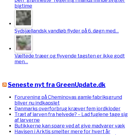
Den ”grønneste” regering i mands minde svigter
bigtime
Sydsjællandsk vandløb flyder på 6. døgn med…
Væltede træer og flyvende tagsten er ikke godt
men…
Seneste nyt fra GreenUpdate.dk
Forurening på Cheminovas gamle fabriksgrund
bliver nu indkapslet
Danmarks overforbrug kræver fem jordkloder
Træt af larven fra helvede? – Lad fuglene tage sig
af larverne
Butikkerne kan spare ved at give madvarer væk
Havisen i Arktis smelter mere for hvert år