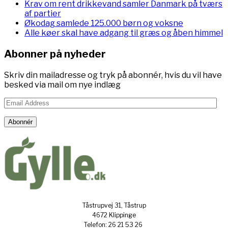
Krav om rent drikkevand samler Danmark på tværs
af partier
Økodag samlede 125.000 børn og voksne
Alle køer skal have adgang til græs og åben himmel
Abonner på nyheder
Skriv din mailadresse og tryk på abonnér, hvis du vil have
besked via mail om nye indlæg
Email
Address
Abonnér
Tåstrupvej 31, Tåstrup
4672 Klippinge
Telefon: 26 21 53 26