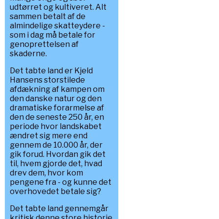
udtørret og kultiveret. Alt
sammen betalt af de
almindelige skatteydere -
som i dag må betale for
genoprettelsen af
skaderne.
Det tabte land er Kjeld
Hansens storstilede
afdækning af kampen om
den danske natur og den
dramatiske forarmelse af
den de seneste 250 år, en
periode hvor landskabet
ændret sig mere end
gennem de 10.000 år, der
gik forud. Hvordan gik det
til, hvem gjorde det, hvad
drev dem, hvor kom
pengene fra - og kunne det
overhovedet betale sig?
Det tabte land gennemgår
kritisk denne store historie