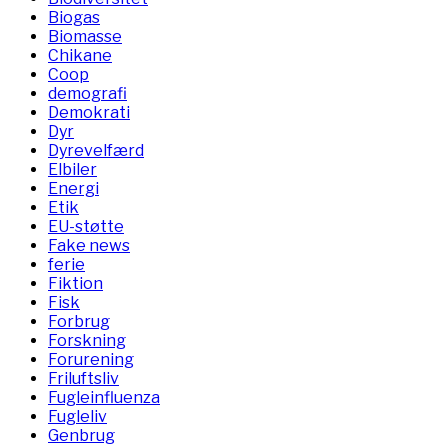
Biogas
Biomasse
Chikane
Coop
demografi
Demokrati
Dyr
Dyrevelfærd
Elbiler
Energi
Etik
EU-støtte
Fake news
ferie
Fiktion
Fisk
Forbrug
Forskning
Forurening
Friluftsliv
Fugleinfluenza
Fugleliv
Genbrug