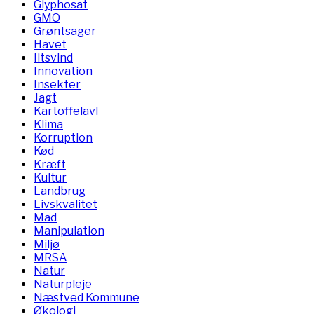
Glyphosat
GMO
Grøntsager
Havet
Iltsvind
Innovation
Insekter
Jagt
Kartoffelavl
Klima
Korruption
Kød
Kræft
Kultur
Landbrug
Livskvalitet
Mad
Manipulation
Miljø
MRSA
Natur
Naturpleje
Næstved Kommune
Økologi