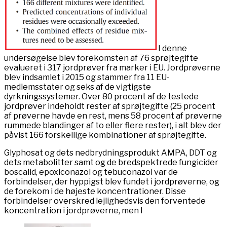
I denne
undersøgelse blev forekomsten af ​​76 sprøjtegifte
evalueret i 317 jordprøver fra marker i EU. Jordprøverne
blev indsamlet i 2015 og stammer fra 11 EU-
medlemsstater og seks af de vigtigste
dyrkningssystemer. Over 80 procent af de testede
jordprøver indeholdt rester af sprøjtegifte (25 procent
af prøverne havde en rest, mens 58 procent af prøverne
rummede blandinger af to eller flere rester), i alt blev der
påvist 166 forskellige kombinationer af sprøjtegifte.
Glyphosat og dets nedbrydningsprodukt AMPA, DDT og
dets metabolitter samt og de bredspektrede fungicider
boscalid, epoxiconazol og tebuconazol var de
forbindelser, der hyppigst blev fundet i jordprøverne, og
de forekom i de højeste koncentrationer. Disse
forbindelser overskred lejlighedsvis den forventede
koncentration i jordprøverne, men l