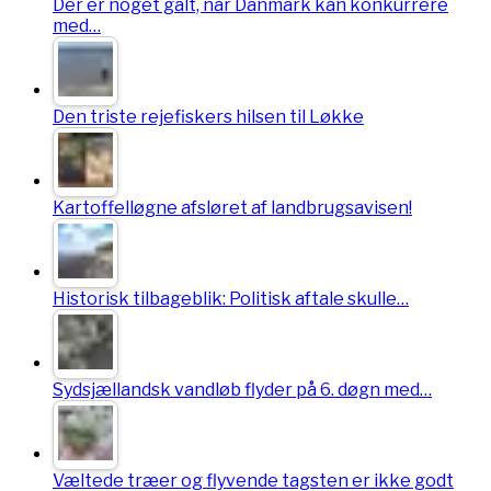
Der er noget galt, når Danmark kan konkurrere
med…
Den triste rejefiskers hilsen til Løkke
Kartoffelløgne afsløret af landbrugsavisen!
Historisk tilbageblik: Politisk aftale skulle…
Sydsjællandsk vandløb flyder på 6. døgn med…
Væltede træer og flyvende tagsten er ikke godt