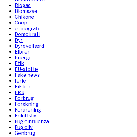
Biogas
Biomasse
Chikane
Coop
demografi
Demokrati
Dyr
Dyrevelfærd
Elbiler
Energi
Etik
EU-støtte
Fake news
ferie
Fiktion
Fisk
Forbrug
Forskning
Forurening
Friluftsliv
Fugleinfluenza
Fugleliv
Genbrug