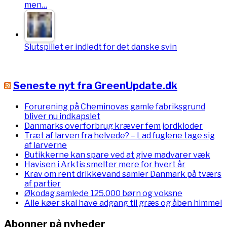
men…
Slutspillet er indledt for det danske svin
Seneste nyt fra GreenUpdate.dk
Forurening på Cheminovas gamle fabriksgrund
bliver nu indkapslet
Danmarks overforbrug kræver fem jordkloder
Træt af larven fra helvede? – Lad fuglene tage sig
af larverne
Butikkerne kan spare ved at give madvarer væk
Havisen i Arktis smelter mere for hvert år
Krav om rent drikkevand samler Danmark på tværs
af partier
Økodag samlede 125.000 børn og voksne
Alle køer skal have adgang til græs og åben himmel
Abonner på nyheder