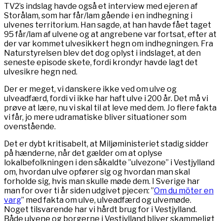
TV2’s indslag havde også et interview med ejeren af
Storålam, som har får/lam gående i en indhegning i
ulvenes territorium. Han sagde, at han havde fået taget
95 får/lam af ulvene og at angrebene var fortsat, efter at
der var kommet ulvesikkert hegn om indhegningen. Fra
Naturstyrelsen blev det dog oplyst i indslaget, at den
seneste episode skete, fordi krondyr havde lagt det
ulvesikre hegn ned.
Der er meget, vi danskere ikke ved om ulve og
ulveadfærd, fordi vi ikke har haft ulve i 200 år. Det må vi
prøve at lære, nu vi skal til at leve med dem. Jo flere fakta
vi får, jo mere udramatiske bliver situationer som
ovenstående.
Det er dybt kritisabelt, at Miljøministeriet stadig sidder
på hænderne, når det gælder om at oplyse
lokalbefolkningen i den såkaldte ”ulvezone” i Vestjylland
om, hvordan ulve opfører sig og hvordan man skal
forholde sig, hvis man skulle møde dem. I Sverige har
man for over ti år siden udgivet pjecen: ”
Om du möter en
varg
” med fakta om ulve, ulveadfærd og ulvemøde.
Noget tilsvarende har vi hårdt brug for i Vestjylland.
Både ulvene og borgerne i Vestjylland bliver skammeligt