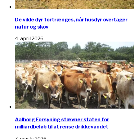
De vilde dyr fortrænges, når husdyr overtager
natur og skov
4. april 2026
Aalborg Forsyning stævner staten for
milliardbeløb til at rense drikkevandet
7. marts 2026