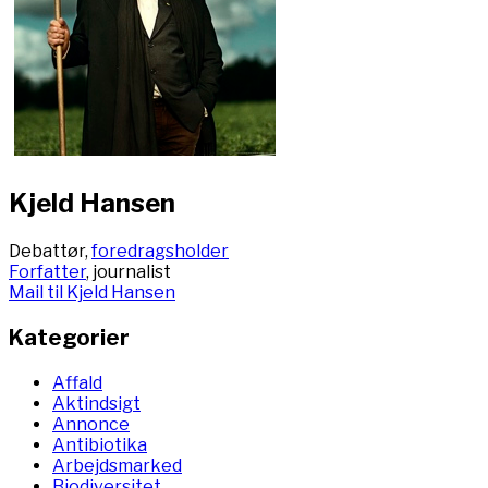
Kjeld Hansen
Debattør,
foredragsholder
Forfatter
, journalist
Mail til Kjeld Hansen
Kategorier
Affald
Aktindsigt
Annonce
Antibiotika
Arbejdsmarked
Biodiversitet