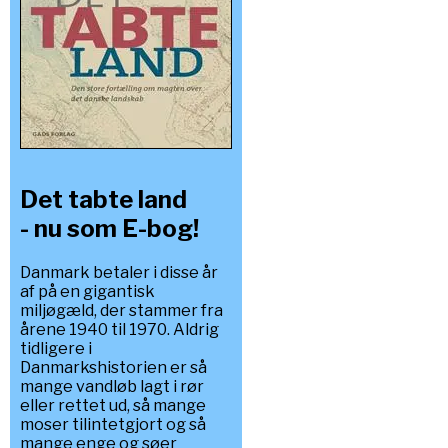
Det tabte land
- nu som E-bog!
Danmark betaler i disse år
af på en gigantisk
miljøgæld, der stammer fra
årene 1940 til 1970. Aldrig
tidligere i
Danmarkshistorien er så
mange vandløb lagt i rør
eller rettet ud, så mange
moser tilintetgjort og så
mange enge og søer