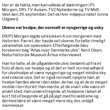
Her er de fakta, man kan udlede af dækningen i P1
Morgen, DR’s TV-Avisen, TV2 Nyhederne og TV Midt-
Vest den 29. september. Det skriver miljøjournalist Jonna
Odgaard.
Ulvene var hvalpe, der normalt er nysgerrige og usky
DR/P1 Morgen lagde ud klokken 6 om morgenen med
historien. Parret, der havde set ulvene, fortalte rimeligt
udramatisk om oplevelsen. Efterfølgende blev
forskeren bag ”Atlas over Danmarks ulve”, Kent Olsen,
Naturhistorisk Museum Århus interviewet.
Han fortalte, at de pågældende ulve, bedømt ud fra et
foto af dem, var hvalpe og at det er helt normal adfærd
for ulvehvalpe at være nysgerrige og meget mindre sky
end voksne ulve. Det er også normalt, oplyste han, at
hvalpe færdes alene i den alder, de har, og at de er meget
mobile i territoriet. Han mente, at de snart ville være et
andet sted. Han understregede, at hvalpene i løbet af
kort tid vil begynde at gå på jagt med forældrene og
dermed lære at være meget mere sky, dvs. undgå
mennesker.