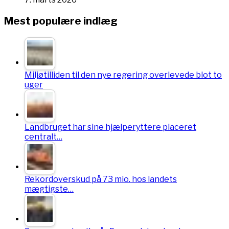
Mest populære indlæg
Miljøtilliden til den nye regering overlevede blot to
uger
Landbruget har sine hjælperyttere placeret
centralt…
Rekordoverskud på 73 mio. hos landets
mægtigste…