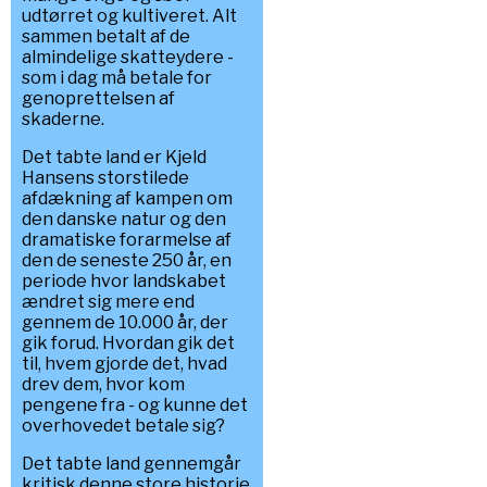
udtørret og kultiveret. Alt
sammen betalt af de
almindelige skatteydere -
som i dag må betale for
genoprettelsen af
skaderne.
Det tabte land er Kjeld
Hansens storstilede
afdækning af kampen om
den danske natur og den
dramatiske forarmelse af
den de seneste 250 år, en
periode hvor landskabet
ændret sig mere end
gennem de 10.000 år, der
gik forud. Hvordan gik det
til, hvem gjorde det, hvad
drev dem, hvor kom
pengene fra - og kunne det
overhovedet betale sig?
Det tabte land gennemgår
kritisk denne store historie