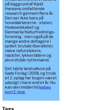
på baggrund af Kjeld
Hansens omfattende
research gennem flere år.
Den ser ikke bare på
hovedaktørerne - staten,
Hedeselskabet og
Danmarks Naturfrednings-
forening - men også på de
mange andre deltagere i
spillet: brutale liberalister,
naive naturelskere,
nazister, lykkeriddere og
alvorsfulde nyttemænd.
Det tabte land udkom på
Gads Forlag i 2008, og trods
et 2. oplag har bogen været
udsolgt i mere end et år. Nu
kan den imidlertid
købes
som E-bog.
Tags