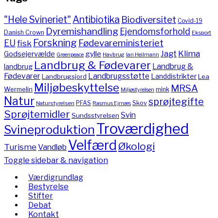
"Hele Svineriet"
Antibiotika
Biodiversitet
Covid-19
Dyremishandling
Ejendomsforhold
Danish Crown
Eksport
Forskning
Fødevareministeriet
EU
fisk
Jagt
Klima
gylle
Godsejervælde
Havbrug
Greenpeace
Ian Heilmann
Landbrug & Fødevarer
Landbrug &
landbrug
Fødevarer
Landbrugsstøtte
Landdistrikter
Landbrugsjord
Lea
Miljøbeskyttelse
MRSA
Wermelin
mink
Miljøstyrelsen
Natur
sprøjtegifte
PFAS
Skov
Naturstyrelsen
Rasmus Ejrnæs
Sprøjtemidler
Svin
Sundsstyrelsen
Troværdighed
Svineproduktion
Velfærd
Økologi
Turisme
Vandløb
Toggle sidebar & navigation
Værdigrundlag
Bestyrelse
Stifter
Debat
Kontakt