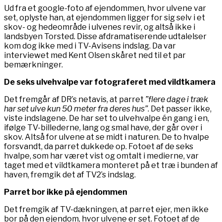
Ud fra et google-foto af ejendommen, hvor ulvene var
set, oplyste han, at ejendommen ligger for sig selv i et
skov- og hedeområde i ulvenes revir, og altså ikke i
landsbyen Torsted. Disse afdramatiserende udtalelser
kom dog ikke med i TV-Avisens indslag. Da var
interviewet med Kent Olsen skåret ned til et par
bemærkninger.
De seks ulvehvalpe var fotograferet med vildtkamera
Det fremgår af DR’s netavis, at parret
”flere dage i træk
har set ulve kun 50 meter fra deres hus”
. Det passer ikke,
viste indslagene. De har set to ulvehvalpe én gang i en,
ifølge TV-billederne, lang og smal have, der går over i
skov. Altså for ulvene at se midt i naturen. De to hvalpe
forsvandt, da parret dukkede op. Fotoet af de seks
hvalpe, som har været vist og omtalt i medierne, var
taget med et vildtkamera monteret på et træ i bunden af
haven, fremgik det af TV2’s indslag.
Parret bor ikke på ejendommen
Det fremgik af TV-dækningen, at parret ejer, men ikke
bor på den ejendom, hvor ulvene er set. Fotoet af de