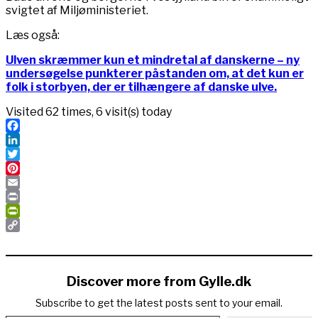
svigtet af Miljøministeriet.
Læs også:
Ulven skræmmer kun et mindretal af danskerne – n
y
undersøgelse punkterer påstanden om, at det kun er
folk i storbyen, der er tilhængere af danske ulve.
Visited 62 times, 6 visit(s) today
Facebook
LinkedIn
Twitter
Pinterest
Email
Print
PrintFriendly
Copy
Link
Discover more from Gylle.dk
Subscribe to get the latest posts sent to your email.
Type your email…