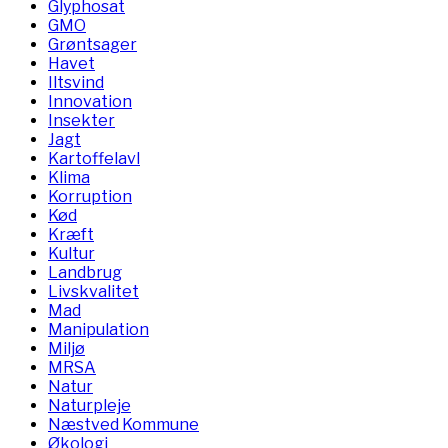
Glyphosat
GMO
Grøntsager
Havet
Iltsvind
Innovation
Insekter
Jagt
Kartoffelavl
Klima
Korruption
Kød
Kræft
Kultur
Landbrug
Livskvalitet
Mad
Manipulation
Miljø
MRSA
Natur
Naturpleje
Næstved Kommune
Økologi