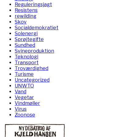
Reguleringsjagt
Resistens
rewilding
Skov
Socialdemokratiet
Solenergi
Sprøjtegifte
Sundhed
Svineproduktion
Teknologi
Transport
Troværdighed
Turisme
Uncategorized
UNWTO
Vand
Vegetar
Vindmøller
Virus
Zoonose