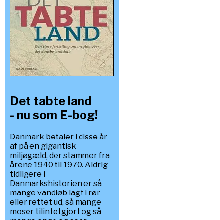
Det tabte land
- nu som E-bog!
Danmark betaler i disse år
af på en gigantisk
miljøgæld, der stammer fra
årene 1940 til 1970. Aldrig
tidligere i
Danmarkshistorien er så
mange vandløb lagt i rør
eller rettet ud, så mange
moser tilintetgjort og så