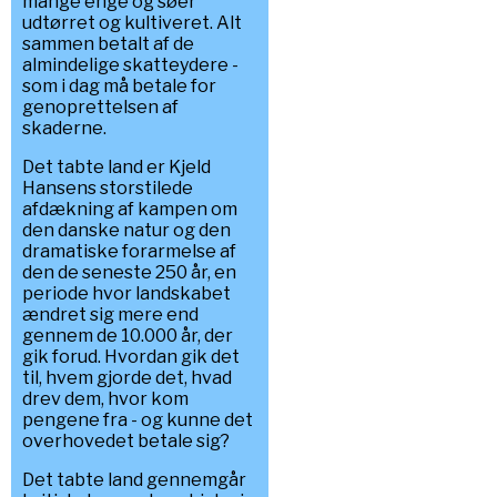
mange enge og søer
udtørret og kultiveret. Alt
sammen betalt af de
almindelige skatteydere -
som i dag må betale for
genoprettelsen af
skaderne.
Det tabte land er Kjeld
Hansens storstilede
afdækning af kampen om
den danske natur og den
dramatiske forarmelse af
den de seneste 250 år, en
periode hvor landskabet
ændret sig mere end
gennem de 10.000 år, der
gik forud. Hvordan gik det
til, hvem gjorde det, hvad
drev dem, hvor kom
pengene fra - og kunne det
overhovedet betale sig?
Det tabte land gennemgår