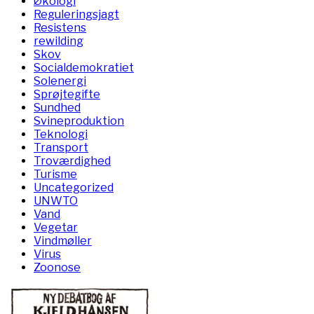
Økologi
Reguleringsjagt
Resistens
rewilding
Skov
Socialdemokratiet
Solenergi
Sprøjtegifte
Sundhed
Svineproduktion
Teknologi
Transport
Troværdighed
Turisme
Uncategorized
UNWTO
Vand
Vegetar
Vindmøller
Virus
Zoonose