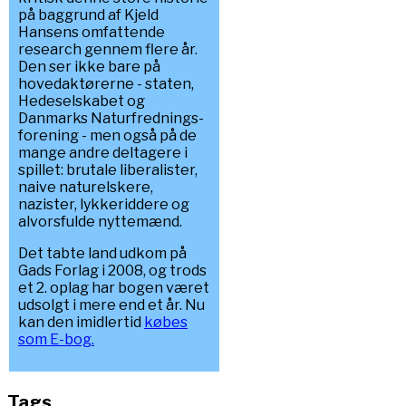
på baggrund af Kjeld
Hansens omfattende
research gennem flere år.
Den ser ikke bare på
hovedaktørerne - staten,
Hedeselskabet og
Danmarks Naturfrednings-
forening - men også på de
mange andre deltagere i
spillet: brutale liberalister,
naive naturelskere,
nazister, lykkeriddere og
alvorsfulde nyttemænd.
Det tabte land udkom på
Gads Forlag i 2008, og trods
et 2. oplag har bogen været
udsolgt i mere end et år. Nu
kan den imidlertid
købes
som E-bog.
Tags