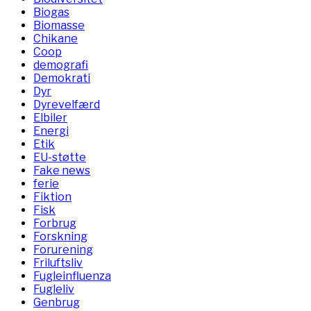
Biogas
Biomasse
Chikane
Coop
demografi
Demokrati
Dyr
Dyrevelfærd
Elbiler
Energi
Etik
EU-støtte
Fake news
ferie
Fiktion
Fisk
Forbrug
Forskning
Forurening
Friluftsliv
Fugleinfluenza
Fugleliv
Genbrug