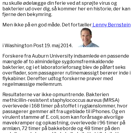
nu skulle ødelægge din ferie ved at sprøjte virus og
bakterier ud over dig, så kommer her en historie, der kan
fjerne den bekymring.
Men ikke på en god måde. Det fortæller
Lenny Bernstein
i Washington Post 19. maj 2014.
Forskere fra Auburn University indsamlede en passende
mængde af to almindelige sygdomsfremkaldende
bakterier, og i et laboratorieforsøg blev de påført seks
overflader, som passagerer rutinemæssigt berører inde i
flykabiner. Derefter udtog forskerne prøver med
regelmæssige mellemrum.
Resultaterne var ikke opmuntrende. Bakterien
methicillin-resistent staphylococcus aureus (MRSA)
overlevede i 168 timer på stoffet i ryglænslommer, hvor
passagerer gemmer alt fra ugeblade til iPhones. Og en
virulent stamme af E. coli, som kan forårsage alvorlige
mavekramper og opkastning, overlevede i 96 timer på
armlæn, 72 timer på bakkeborde og 48 timer på den