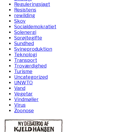
Reguleringsjagt
Resistens
rewilding
Skov
Socialdemokratiet
Solenergi
Sprøjtegifte
Sundhed
Svineproduktion
Teknologi
Transport
Troværdighed
Turisme
Uncategorized
UNWTO
Vand
Vegetar
Vindmøller
Virus
Zoonose