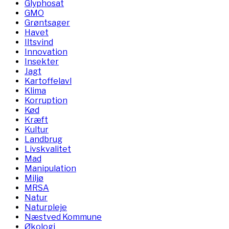
Glyphosat
GMO
Grøntsager
Havet
Iltsvind
Innovation
Insekter
Jagt
Kartoffelavl
Klima
Korruption
Kød
Kræft
Kultur
Landbrug
Livskvalitet
Mad
Manipulation
Miljø
MRSA
Natur
Naturpleje
Næstved Kommune
Økologi