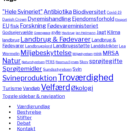
"Hele Svineriet"
Antibiotika
Biodiversitet
Covid-19
Dyremishandling
Ejendomsforhold
Danish Crown
Eksport
Forskning
Fødevareministeriet
EU
fisk
Jagt
Klima
gylle
Godsejervælde
Havbrug
Greenpeace
Ian Heilmann
Landbrug & Fødevarer
Landbrug &
landbrug
Fødevarer
Landbrugsstøtte
Landdistrikter
Landbrugsjord
Lea
Miljøbeskyttelse
MRSA
Wermelin
mink
Miljøstyrelsen
Natur
sprøjtegifte
PFAS
Skov
Naturstyrelsen
Rasmus Ejrnæs
Sprøjtemidler
Svin
Sundsstyrelsen
Troværdighed
Svineproduktion
Velfærd
Økologi
Turisme
Vandløb
Toggle sidebar & navigation
Værdigrundlag
Bestyrelse
Stifter
Debat
Kontakt