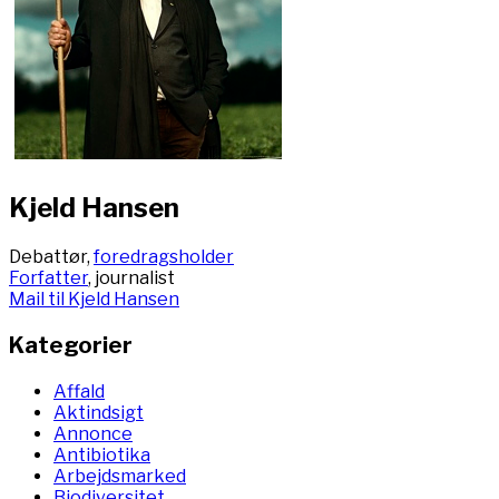
Kjeld Hansen
Debattør,
foredragsholder
Forfatter
, journalist
Mail til Kjeld Hansen
Kategorier
Affald
Aktindsigt
Annonce
Antibiotika
Arbejdsmarked
Biodiversitet