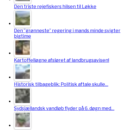
Den triste rejefiskers hilsen til Løkke
Den ”grønneste” regering i mands minde svigter
bigtime
Kartoffelløgne afsløret af landbrugsavisen!
Historisk tilbageblik: Politisk aftale skulle…
Sydsjællandsk vandløb flyder på 6. døgn med…