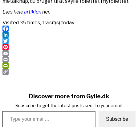
metalknap, du bruger til at skylle toilettet i flytoiletter.
Læs hele
artiklen
her.
Visited 35 times, 1 visit(s) today
Facebook
LinkedIn
Twitter
Pinterest
Email
Print
PrintFriendly
Copy
Link
Discover more from Gylle.dk
Subscribe to get the latest posts sent to your email.
Type your email…
Subscribe