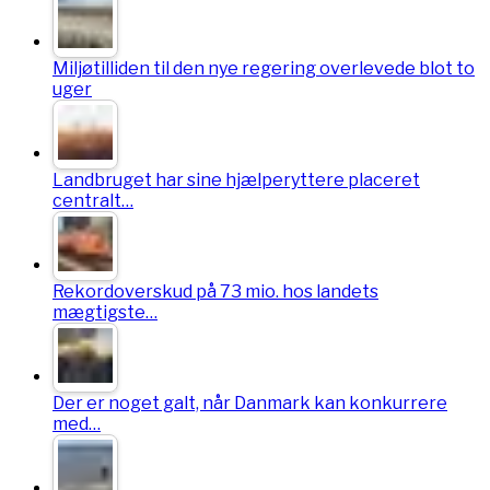
Miljøtilliden til den nye regering overlevede blot to
uger
Landbruget har sine hjælperyttere placeret
centralt…
Rekordoverskud på 73 mio. hos landets
mægtigste…
Der er noget galt, når Danmark kan konkurrere
med…