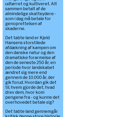
udtørret og kultiveret. Alt
sammen betalt af de
almindelige skatteydere -
som i dag må betale for
genoprettelsen af
skaderne.
Det tabte land er Kjeld
Hansens storstilede
afdækning af kampen om
den danske natur og den
dramatiske forarmelse af
den de seneste 250 år, en
periode hvor landskabet
ændret sig mere end
gennem de 10.000 år, der
gik forud. Hvordan gik det
til, hvem gjorde det, hvad
drev dem, hvor kom
pengene fra - og kunne det
overhovedet betale sig?
Det tabte land gennemgår
kritisk denne store historie