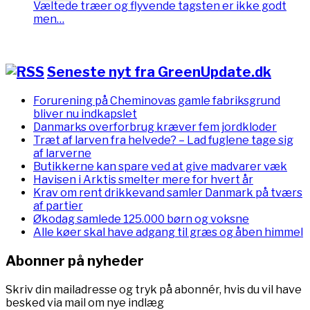
Væltede træer og flyvende tagsten er ikke godt
men…
Seneste nyt fra GreenUpdate.dk
Forurening på Cheminovas gamle fabriksgrund
bliver nu indkapslet
Danmarks overforbrug kræver fem jordkloder
Træt af larven fra helvede? – Lad fuglene tage sig
af larverne
Butikkerne kan spare ved at give madvarer væk
Havisen i Arktis smelter mere for hvert år
Krav om rent drikkevand samler Danmark på tværs
af partier
Økodag samlede 125.000 børn og voksne
Alle køer skal have adgang til græs og åben himmel
Abonner på nyheder
Skriv din mailadresse og tryk på abonnér, hvis du vil have
besked via mail om nye indlæg