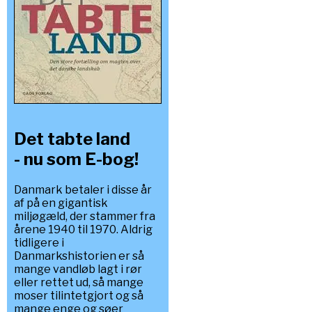
Det tabte land
- nu som E-bog!
Danmark betaler i disse år
af på en gigantisk
miljøgæld, der stammer fra
årene 1940 til 1970. Aldrig
tidligere i
Danmarkshistorien er så
mange vandløb lagt i rør
eller rettet ud, så mange
moser tilintetgjort og så
mange enge og søer