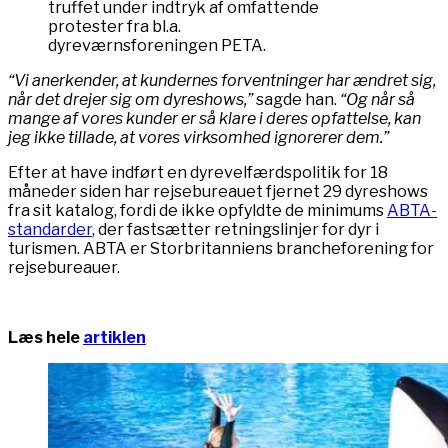
truffet under indtryk af omfattende
protester fra bl.a.
dyreværnsforeningen PETA.
“Vi anerkender, at kundernes forventninger har ændret sig,
når det drejer sig om dyreshows,”
sagde han.
“Og når så
mange af vores kunder er så klare i deres opfattelse, kan
jeg ikke tillade, at vores virksomhed ignorerer dem.”
Efter at have indført en dyrevelfærdspolitik for 18
måneder siden har rejsebureauet fjernet 29 dyreshows
fra sit katalog, fordi de ikke opfyldte de minimums
ABTA-
standarder
, der fastsætter retningslinjer for dyr i
turismen. ABTA er Storbritanniens brancheforening for
rejsebureauer.
Læs hele
artiklen