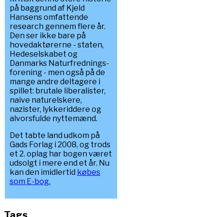
på baggrund af Kjeld
Hansens omfattende
research gennem flere år.
Den ser ikke bare på
hovedaktørerne - staten,
Hedeselskabet og
Danmarks Naturfrednings-
forening - men også på de
mange andre deltagere i
spillet: brutale liberalister,
naive naturelskere,
nazister, lykkeriddere og
alvorsfulde nyttemænd.
Det tabte land udkom på
Gads Forlag i 2008, og trods
et 2. oplag har bogen været
udsolgt i mere end et år. Nu
kan den imidlertid
købes
som E-bog.
Tags