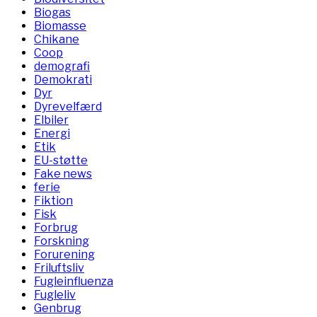
Biogas
Biomasse
Chikane
Coop
demografi
Demokrati
Dyr
Dyrevelfærd
Elbiler
Energi
Etik
EU-støtte
Fake news
ferie
Fiktion
Fisk
Forbrug
Forskning
Forurening
Friluftsliv
Fugleinfluenza
Fugleliv
Genbrug