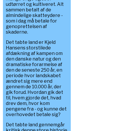
udtørret og kultiveret. Alt
sammen betalt af de
almindelige skatteydere -
som i dag må betale for
genoprettelsen af
skaderne.
Det tabte land er Kjeld
Hansens storstilede
afdækning af kampen om
den danske natur og den
dramatiske forarmelse af
den de seneste 250 år, en
periode hvor landskabet
ændret sig mere end
gennem de 10.000 år, der
gik forud. Hvordan gik det
til, hvem gjorde det, hvad
drev dem, hvor kom
pengene fra - og kunne det
overhovedet betale sig?
Det tabte land gennemgår
kritisk denne store historie