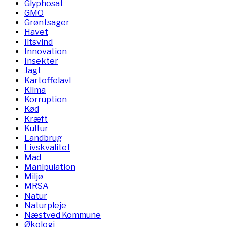
Glyphosat
GMO
Grøntsager
Havet
Iltsvind
Innovation
Insekter
Jagt
Kartoffelavl
Klima
Korruption
Kød
Kræft
Kultur
Landbrug
Livskvalitet
Mad
Manipulation
Miljø
MRSA
Natur
Naturpleje
Næstved Kommune
Økologi