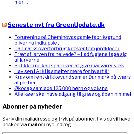
men…
Seneste nyt fra GreenUpdate.dk
Forurening på Cheminovas gamle fabriksgrund
bliver nu indkapslet
Danmarks overforbrug kræver fem jordkloder
Træt af larven fra helvede? – Lad fuglene tage sig
af larverne
Butikkerne kan spare ved at give madvarer væk
Havisen i Arktis smelter mere for hvert år
Krav om rent drikkevand samler Danmark på tværs
af partier
Økodag samlede 125.000 børn og voksne
Alle køer skal have adgang til græs og åben himmel
Abonner på nyheder
Skriv din mailadresse og tryk på abonnér, hvis du vil have
besked via mail om nye indlæg