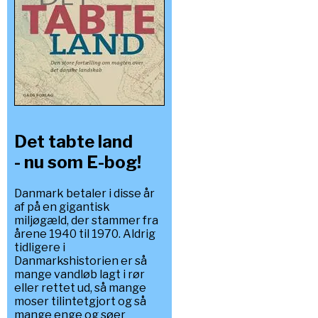
Det tabte land
- nu som E-bog!
Danmark betaler i disse år
af på en gigantisk
miljøgæld, der stammer fra
årene 1940 til 1970. Aldrig
tidligere i
Danmarkshistorien er så
mange vandløb lagt i rør
eller rettet ud, så mange
moser tilintetgjort og så
mange enge og søer