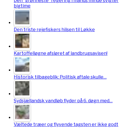
Den ”grønneste” regering i mands minde svigter
bigtime
Den triste rejefiskers hilsen til Løkke
Kartoffelløgne afsløret af landbrugsavisen!
Historisk tilbageblik: Politisk aftale skulle…
Sydsjællandsk vandløb flyder på 6. døgn med…
Væltede træer og flyvende tagsten er ikke godt