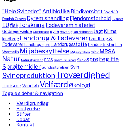
"Hele Svineriet"
Antibiotika
Biodiversitet
Covid-19
Dyremishandling
Ejendomsforhold
Danish Crown
Eksport
Forskning
Fødevareministeriet
EU
fisk
Jagt
Klima
gylle
Godsejervælde
Havbrug
Greenpeace
Ian Heilmann
Landbrug & Fødevarer
Landbrug &
landbrug
Fødevarer
Landbrugsstøtte
Landdistrikter
Landbrugsjord
Lea
Miljøbeskyttelse
MRSA
Wermelin
mink
Miljøstyrelsen
Natur
sprøjtegifte
PFAS
Skov
Naturstyrelsen
Rasmus Ejrnæs
Sprøjtemidler
Svin
Sundsstyrelsen
Troværdighed
Svineproduktion
Velfærd
Økologi
Turisme
Vandløb
Toggle sidebar & navigation
Værdigrundlag
Bestyrelse
Stifter
Debat
Kontakt