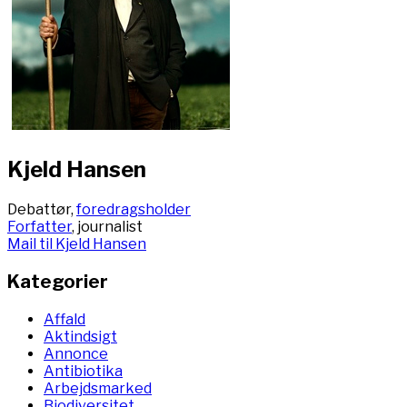
Kjeld Hansen
Debattør,
foredragsholder
Forfatter
, journalist
Mail til Kjeld Hansen
Kategorier
Affald
Aktindsigt
Annonce
Antibiotika
Arbejdsmarked
Biodiversitet