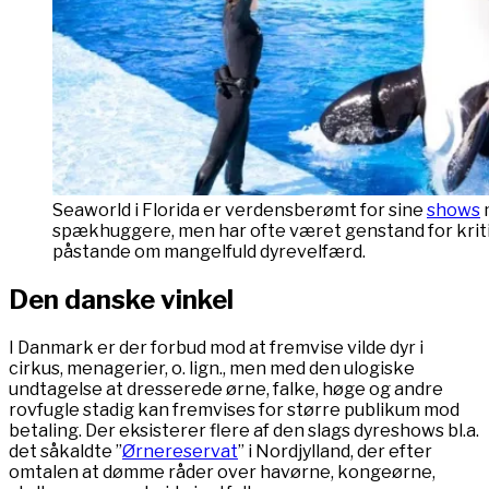
Seaworld i Florida er verdensberømt for sine
shows
spækhuggere, men har ofte været genstand for krit
påstande om mangelfuld dyrevelfærd.
Den danske vinkel
I Danmark er der forbud mod at fremvise vilde dyr i
cirkus, menagerier, o. lign., men med den ulogiske
undtagelse at dresserede ørne, falke, høge og andre
rovfugle stadig kan fremvises for større publikum mod
betaling. Der eksisterer flere af den slags dyreshows bl.a.
det såkaldte ”
Ørnereservat
” i Nordjylland, der efter
omtalen at dømme råder over havørne, kongeørne,