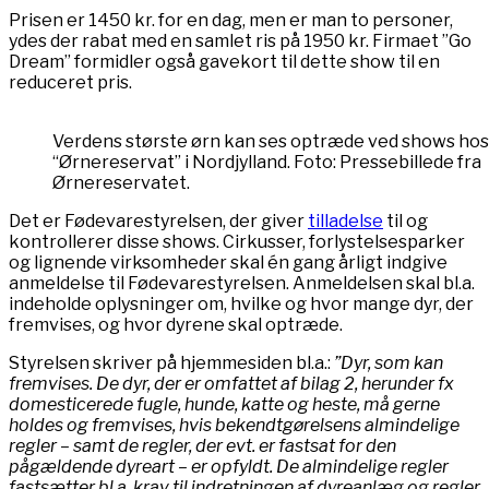
Prisen er 1450 kr. for en dag, men er man to personer,
ydes der rabat med en samlet ris på 1950 kr. Firmaet ”Go
Dream” formidler også gavekort til dette show til en
reduceret pris.
Verdens største ørn kan ses optræde ved shows hos
“Ørnereservat” i Nordjylland. Foto: Pressebillede fra
Ørnereservatet.
Det er Fødevarestyrelsen, der giver
tilladelse
til og
kontrollerer disse shows. Cirkusser, forlystelsesparker
og lignende virksomheder skal én gang årligt indgive
anmeldelse til Fødevarestyrelsen. Anmeldelsen skal bl.a.
indeholde oplysninger om, hvilke og hvor mange dyr, der
fremvises, og hvor dyrene skal optræde.
Styrelsen skriver på hjemmesiden bl.a.:
”Dyr, som kan
fremvises. De dyr, der er omfattet af bilag 2, herunder fx
domesticerede fugle, hunde, katte og heste, må gerne
holdes og fremvises, hvis bekend​tgørelsens almindelige
regler – samt de regler, der evt. er fastsat for den
pågældende dyreart – er opfyldt. De almindelige regler
fastsætter bl.a. krav til indretningen af dyreanlæg og regler