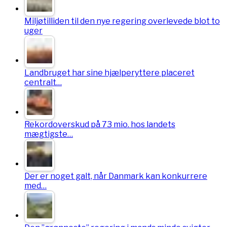
Miljøtilliden til den nye regering overlevede blot to
uger
Landbruget har sine hjælperyttere placeret
centralt…
Rekordoverskud på 73 mio. hos landets
mægtigste…
Der er noget galt, når Danmark kan konkurrere
med…