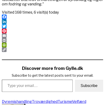
om fodring og vanding.”
Visited 168 times, 6 visit(s) today
Facebook
LinkedIn
Twitter
Pinterest
Email
Print
PrintFriendly
Copy
Link
Discover more from Gylle.dk
Subscribe to get the latest posts sent to your email.
Type your email…
Subscribe
Dyremishandling
Troværdighed
Turisme
Velfærd