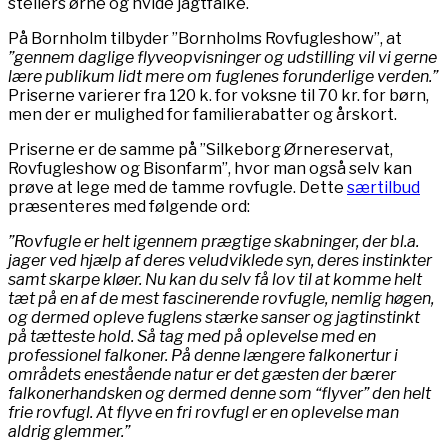
stellers ørne og hvide jagtfalke.
På Bornholm tilbyder ”Bornholms Rovfugleshow”, at
”gennem daglige flyveopvisninger og udstilling vil vi gerne
lære publikum lidt mere om fuglenes forunderlige verden.”
Priserne varierer fra 120 k. for voksne til 70 kr. for børn,
men der er mulighed for familierabatter og årskort.
Priserne er de samme på ”Silkeborg Ørnereservat,
Rovfugleshow og Bisonfarm”, hvor man også selv kan
prøve at lege med de tamme rovfugle. Dette
særtilbud
præsenteres med følgende ord:
”Rovfugle er helt igennem prægtige skabninger, der bl.a.
jager ved hjælp af deres veludviklede syn, deres instinkter
samt skarpe kløer. Nu kan du selv få lov til at komme helt
tæt på en af de mest fascinerende rovfugle, nemlig høgen,
og dermed opleve fuglens stærke sanser og jagtinstinkt
på tætteste hold. Så tag med på oplevelse med en
professionel falkoner. På denne længere falkonertur i
områdets enestående natur er det gæsten der bærer
falkonerhandsken og dermed denne som “flyver” den helt
frie rovfugl. At flyve en fri rovfugl er en oplevelse man
aldrig glemmer.”