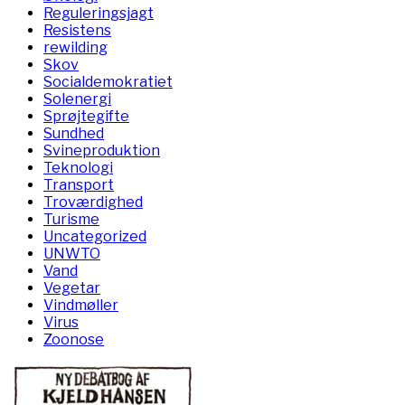
Reguleringsjagt
Resistens
rewilding
Skov
Socialdemokratiet
Solenergi
Sprøjtegifte
Sundhed
Svineproduktion
Teknologi
Transport
Troværdighed
Turisme
Uncategorized
UNWTO
Vand
Vegetar
Vindmøller
Virus
Zoonose