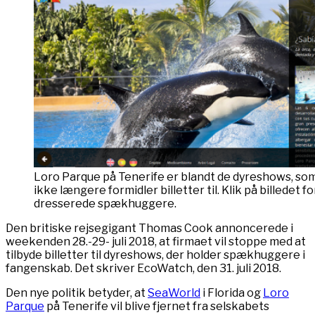
Loro Parque på Tenerife er blandt de dyreshows, s
ikke længere formidler billetter til. Klik på billedet f
dresserede spækhuggere.
Den britiske rejsegigant Thomas Cook annoncerede i
weekenden 28.-29- juli 2018, at firmaet vil stoppe med at
tilbyde billetter til dyreshows, der holder spækhuggere i
fangenskab. Det skriver EcoWatch, den 31. juli 2018.
Den nye politik betyder, at
SeaWorld
i Florida og
Loro
Parque
på Tenerife vil blive fjernet fra selskabets