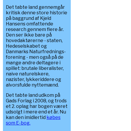
Det tabte land gennemgår
kritisk denne store historie
på baggrund af Kjeld
Hansens omfattende
research gennem flere år.
Den ser ikke bare på
hovedaktørerne - staten,
Hedeselskabet og
Danmarks Naturfrednings-
forening - men også på de
mange andre deltagere i
spillet: brutale liberalister,
naive naturelskere,
nazister, lykkeriddere og
alvorsfulde nyttemænd.
Det tabte land udkom på
Gads Forlag i 2008, og trods
et 2. oplag har bogen været
udsolgt i mere end et år. Nu
kan den imidlertid
købes
som E-bog.