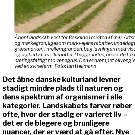
Åbent landskab vest for Roskilde i midten af maj. Art
og mørkegrøn, ligesom markvejens rabatter, underlagt 
græsmarken i mellemgrunden, bag lavningen med vissen
rigelighed af mælkebøtter. I baggrunden, under de tre 
næringsfattigt morænegrus. Den er dæmpet olivengrøn og 
ved en svinefarm. Foto: Ian Heilmann
Det åbne danske kulturland levner
stadigt mindre plads til naturen og
dens spektrum af organismer i alle
kategorier. Landskabets farver røber
ofte, hvor der stadig er varieret liv –
det er de blegere og brunligere
nuancer, der er værd at gå efter. Nye