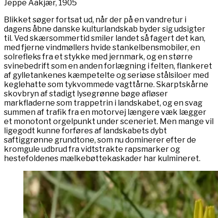
Jeppe Aakjær, 1905
Blikket søger fortsat ud, når der på en vandretur i
dagens åbne danske kulturlandskab byder sig udsigter
til. Ved skærsommertid smiler landet så fagert det kan,
med fjerne vindmøllers hvide stankelbensmobiler, en
solrefleks fra et stykke med jernmark, og en større
svinebedrift som en anden forlægning i felten, flankeret
af gylletankenes kæmpetelte og seriøse stålsiloer med
keglehatte som tykvommede vagttårne. Skarptskårne
skovbryn af stadigt lysegrønne bøge afløser
markfladerne som trappetrin i landskabet, og en svag
summen af trafik fra en motorvej længere væk lægger
et monotont orgelpunkt under sceneriet. Men mange vil
ligegodt kunne forføres af landskabets dybt
saftiggrønne grundtone, som nu dominerer efter de
kromgule udbrud fra vidtstrakte rapsmarker og
hestefoldenes mælkebøttekaskader har kulmineret.