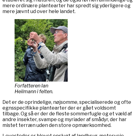
mere ordinære plantearter har spredt sig yderligere og
mere jævnt ud over hele landet.
Forfatteren Ian
Heilmann i felten.
Det er de oprindelige, nøjsomme, specialiserede og ofte
egnsspecifikke plantearter der er gået voldsomt
tilbage. Og så er der de fleste sommerfugle og et væld af
andre insekter, svampe og myriader af smådyr, der har
mistet terræn uden den store opmærksomhed.
Levesteder er blevet opslugt af landbrug, motorveje,