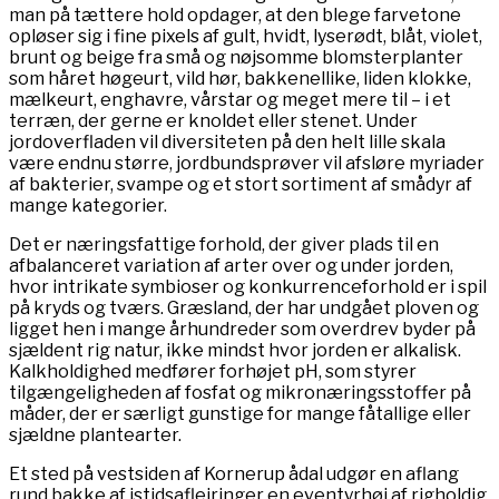
man på tættere hold opdager, at den blege farvetone
opløser sig i fine pixels af gult, hvidt, lyserødt, blåt, violet,
brunt og beige fra små og nøjsomme blomsterplanter
som håret høgeurt, vild hør, bakkenellike, liden klokke,
mælkeurt, enghavre, vårstar og meget mere til – i et
terræn, der gerne er knoldet eller stenet. Under
jordoverfladen vil diversiteten på den helt lille skala
være endnu større, jordbundsprøver vil afsløre myriader
af bakterier, svampe og et stort sortiment af smådyr af
mange kategorier.
Det er næringsfattige forhold, der giver plads til en
afbalanceret variation af arter over og under jorden,
hvor intrikate symbioser og konkurrenceforhold er i spil
på kryds og tværs. Græsland, der har undgået ploven og
ligget hen i mange århundreder som overdrev byder på
sjældent rig natur, ikke mindst hvor jorden er alkalisk.
Kalkholdighed medfører forhøjet pH, som styrer
tilgængeligheden af fosfat og mikronæringsstoffer på
måder, der er særligt gunstige for mange fåtallige eller
sjældne plantearter.
Et sted på vestsiden af Kornerup ådal udgør en aflang
rund bakke af istidsaflejringer en eventyrhøj af righoldig