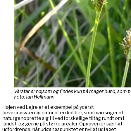
Vårstar er nøjsom og findes kun på mager bund, som på
Foto: Ian Heilmann
Højen ved Lejre er et eksempel på yderst
bevaringsværdig natur af en kaliber, som man søger at
naturgenoprette sig til ved forskellige tiltag rundt om i
landet, og gerne på større arealer. Opgaven er særligt
udfordrende, når udgangspunktet er nyligt udtaget