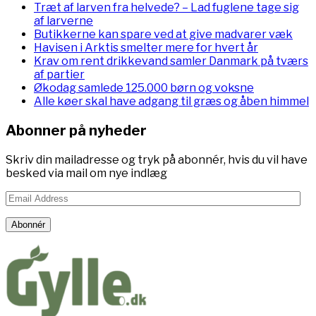
Træt af larven fra helvede? – Lad fuglene tage sig
af larverne
Butikkerne kan spare ved at give madvarer væk
Havisen i Arktis smelter mere for hvert år
Krav om rent drikkevand samler Danmark på tværs
af partier
Økodag samlede 125.000 børn og voksne
Alle køer skal have adgang til græs og åben himmel
Abonner på nyheder
Skriv din mailadresse og tryk på abonnér, hvis du vil have
besked via mail om nye indlæg
Email
Address
Abonnér