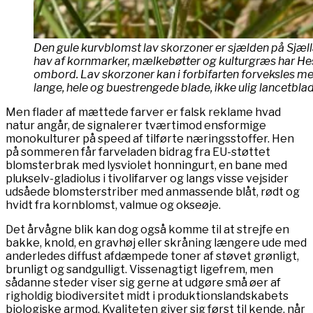
Den gule kurvblomst lav skorzoner er sjælden på Sjæll
hav af kornmarker, mælkebøtter og kulturgræs har H
ombord. Lav skorzoner kan i forbifarten forveksles 
lange, hele og buestrengede blade, ikke ulig lancetbla
Men flader af mættede farver er falsk reklame hvad
natur angår, de signalerer tværtimod ensformige
monokulturer på speed af tilførte næringsstoffer. Hen
på sommeren får farveladen bidrag fra EU-støttet
blomsterbrak med lysviolet honningurt, en bane med
plukselv-gladiolus i tivolifarver og langs visse vejsider
udsåede blomsterstriber med anmassende blåt, rødt og
hvidt fra kornblomst, valmue og okseøje.
Det årvågne blik kan dog også komme til at strejfe en
bakke, knold, en gravhøj eller skråning længere ude med
anderledes diffust afdæmpede toner af støvet grønligt,
brunligt og sandgulligt. Vissenagtigt ligefrem, men
sådanne steder viser sig gerne at udgøre små øer af
righoldig biodiversitet midt i produktionslandskabets
biologiske armod. Kvaliteten giver sig først til kende, når