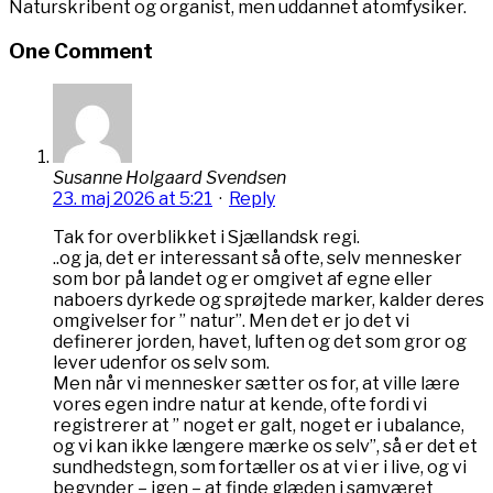
Naturskribent og organist, men uddannet atomfysiker.
One Comment
Susanne Holgaard Svendsen
23. maj 2026 at 5:21
·
Reply
Tak for overblikket i Sjællandsk regi.
..og ja, det er interessant så ofte, selv mennesker
som bor på landet og er omgivet af egne eller
naboers dyrkede og sprøjtede marker, kalder deres
omgivelser for ” natur”. Men det er jo det vi
definerer jorden, havet, luften og det som gror og
lever udenfor os selv som.
Men når vi mennesker sætter os for, at ville lære
vores egen indre natur at kende, ofte fordi vi
registrerer at ” noget er galt, noget er i ubalance,
og vi kan ikke længere mærke os selv”, så er det et
sundhedstegn, som fortæller os at vi er i live, og vi
begynder – igen – at finde glæden i samværet