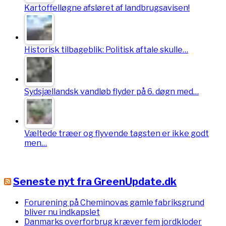
Kartoffelløgne afsløret af landbrugsavisen!
Historisk tilbageblik: Politisk aftale skulle…
Sydsjællandsk vandløb flyder på 6. døgn med…
Væltede træer og flyvende tagsten er ikke godt
men…
Seneste nyt fra GreenUpdate.dk
Forurening på Cheminovas gamle fabriksgrund
bliver nu indkapslet
Danmarks overforbrug kræver fem jordkloder