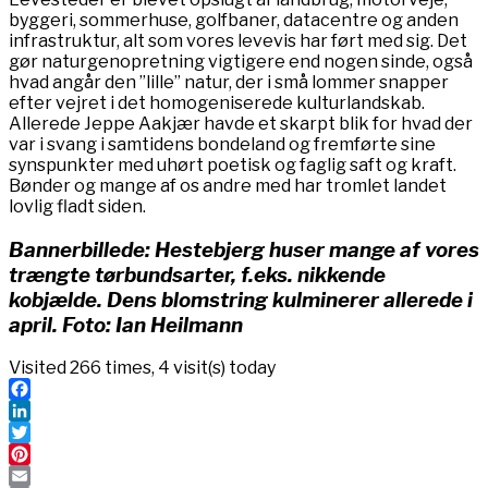
byggeri, sommerhuse, golfbaner, datacentre og anden
infrastruktur, alt som vores levevis har ført med sig. Det
gør naturgenopretning vigtigere end nogen sinde, også
hvad angår den ”lille” natur, der i små lommer snapper
efter vejret i det homogeniserede kulturlandskab.
Allerede Jeppe Aakjær havde et skarpt blik for hvad der
var i svang i samtidens bondeland og fremførte sine
synspunkter med uhørt poetisk og faglig saft og kraft.
Bønder og mange af os andre med har tromlet landet
lovlig fladt siden.
Bannerbillede: Hestebjerg huser mange af vores
trængte tørbundsarter, f.eks. nikkende
kobjælde. Dens blomstring kulminerer allerede i
april. Foto: Ian Heilmann
Visited 266 times, 4 visit(s) today
Facebook
LinkedIn
Twitter
Pinterest