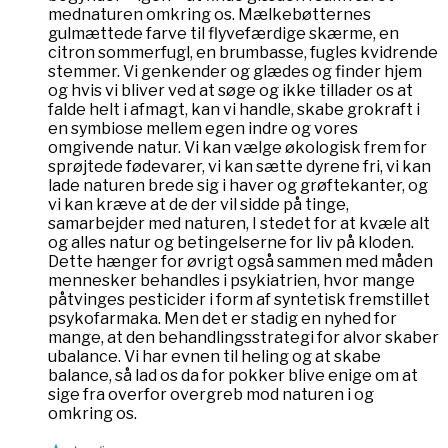
mednaturen omkring os. Mælkebøtternes
gulmættede farve til flyvefærdige skærme, en
citron sommerfugl, en brumbasse, fugles kvidrende
stemmer. Vi genkender og glædes og finder hjem
og hvis vi bliver ved at søge og ikke tillader os at
falde helt i afmagt, kan vi handle, skabe grokraft i
en symbiose mellem egen indre og vores
omgivende natur. Vi kan vælge økologisk frem for
sprøjtede fødevarer, vi kan sætte dyrene fri, vi kan
lade naturen brede sig i haver og grøftekanter, og
vi kan kræve at de der vil sidde på tinge,
samarbejder med naturen, I stedet for at kvæle alt
og alles natur og betingelserne for liv på kloden.
Dette hænger for øvrigt også sammen med måden
mennesker behandles i psykiatrien, hvor mange
påtvinges pesticider i form af syntetisk fremstillet
psykofarmaka. Men det er stadig en nyhed for
mange, at den behandlingsstrategi for alvor skaber
ubalance. Vi har evnen til heling og at skabe
balance, så lad os da for pokker blive enige om at
sige fra overfor overgreb mod naturen i og
omkring os.