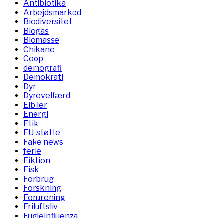
Antibiotika
Arbejdsmarked
Biodiversitet
Biogas
Biomasse
Chikane
Coop
demografi
Demokrati
Dyr
Dyrevelfærd
Elbiler
Energi
Etik
EU-støtte
Fake news
ferie
Fiktion
Fisk
Forbrug
Forskning
Forurening
Friluftsliv
Fugleinfluenza