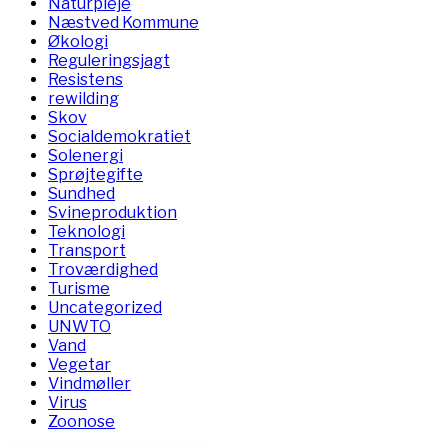
Naturpleje
Næstved Kommune
Økologi
Reguleringsjagt
Resistens
rewilding
Skov
Socialdemokratiet
Solenergi
Sprøjtegifte
Sundhed
Svineproduktion
Teknologi
Transport
Troværdighed
Turisme
Uncategorized
UNWTO
Vand
Vegetar
Vindmøller
Virus
Zoonose