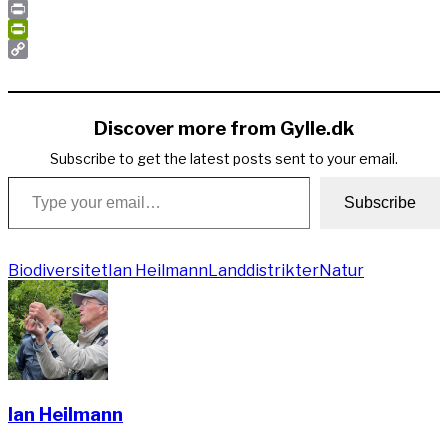
Email
Print
PrintFriendly
Copy
Link
Discover more from Gylle.dk
Subscribe to get the latest posts sent to your email.
Type your email…
Subscribe
Biodiversitet
Ian Heilmann
Landdistrikter
Natur
Ian Heilmann