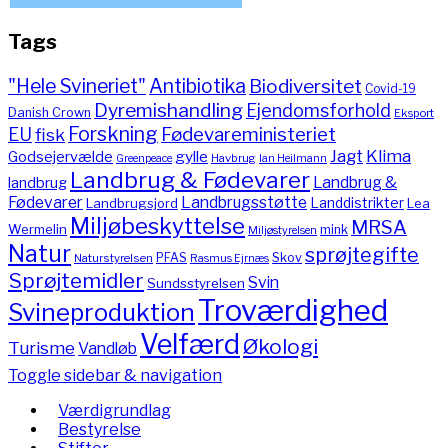
Tags
"Hele Svineriet"
Antibiotika
Biodiversitet
Covid-19
Dyremishandling
Ejendomsforhold
Danish Crown
Eksport
Forskning
Fødevareministeriet
EU
fisk
Jagt
Klima
gylle
Godsejervælde
Havbrug
Greenpeace
Ian Heilmann
Landbrug & Fødevarer
Landbrug &
landbrug
Fødevarer
Landbrugsstøtte
Landdistrikter
Landbrugsjord
Lea
Miljøbeskyttelse
MRSA
Wermelin
mink
Miljøstyrelsen
Natur
sprøjtegifte
PFAS
Skov
Naturstyrelsen
Rasmus Ejrnæs
Sprøjtemidler
Svin
Sundsstyrelsen
Troværdighed
Svineproduktion
Velfærd
Økologi
Turisme
Vandløb
Toggle sidebar & navigation
Værdigrundlag
Bestyrelse