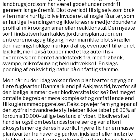
landbrugsjord som har været gødet under omdrift
gennem lange åremål. Blot overladt til sig selv som brak
vil en mark hurtigt blive invaderet af nogle få arter, som
er hurtige i vendingen og ikke kræsne med jordbundens
profil af mikroorganismer eller reaktionstal. Den nyeste
sort i indsatsen kan kaldes jordtransplantation, en
entreprenøragtig tilgang, hvor man ikke blot skræller
den næringsholdige markjord af og eventuelt tilfører et
lag kalk, men også topper med et lag autentisk
overdrevsjord hentet andetsteds fra, med frøbank,
svampe, mikrofauna og hele udtrækket. En slags
podning af en kvist rig natur på en fattig stamme.
Men når nu der i dag vokser flere plantearter og yngler
flere fuglearter i Danmark end på Aakjærs tid, hvorfor så
den idelige jammer over biodiversitetskrise? Det meget
omtalte begreb er mere komplekst og omfattende end
til kuglerammeopgørelser. F.eks. opvejer fem ynglepar af
den sydfra indvandrede stylteløber ikke tabet på 80% af
fordums 10.000-tallige bestand af viber. Biodiversitet
handler også om bestandsstørrelser og variation i
økosystemer og deres historik. I nyere tid har en masse
plantearter fra haver og parker, indslæbt eller indførte
etableret sig i naturen, og de også førhen almindelige og