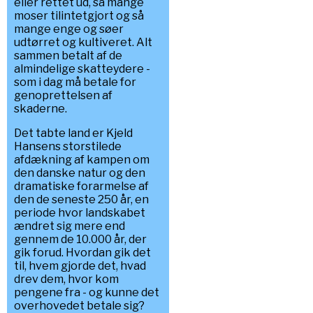
eller rettet ud, så mange
moser tilintetgjort og så
mange enge og søer
udtørret og kultiveret. Alt
sammen betalt af de
almindelige skatteydere -
som i dag må betale for
genoprettelsen af
skaderne.
Det tabte land er Kjeld
Hansens storstilede
afdækning af kampen om
den danske natur og den
dramatiske forarmelse af
den de seneste 250 år, en
periode hvor landskabet
ændret sig mere end
gennem de 10.000 år, der
gik forud. Hvordan gik det
til, hvem gjorde det, hvad
drev dem, hvor kom
pengene fra - og kunne det
overhovedet betale sig?