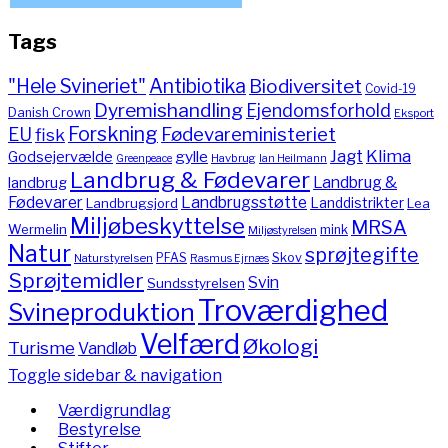
Tags
"Hele Svineriet"
Antibiotika
Biodiversitet
Covid-19
Dyremishandling
Ejendomsforhold
Danish Crown
Eksport
Forskning
Fødevareministeriet
EU
fisk
Jagt
Klima
gylle
Godsejervælde
Havbrug
Greenpeace
Ian Heilmann
Landbrug & Fødevarer
Landbrug &
landbrug
Fødevarer
Landbrugsstøtte
Landdistrikter
Landbrugsjord
Lea
Miljøbeskyttelse
MRSA
Wermelin
mink
Miljøstyrelsen
Natur
sprøjtegifte
PFAS
Skov
Naturstyrelsen
Rasmus Ejrnæs
Sprøjtemidler
Svin
Sundsstyrelsen
Troværdighed
Svineproduktion
Velfærd
Økologi
Turisme
Vandløb
Toggle sidebar & navigation
Værdigrundlag
Bestyrelse