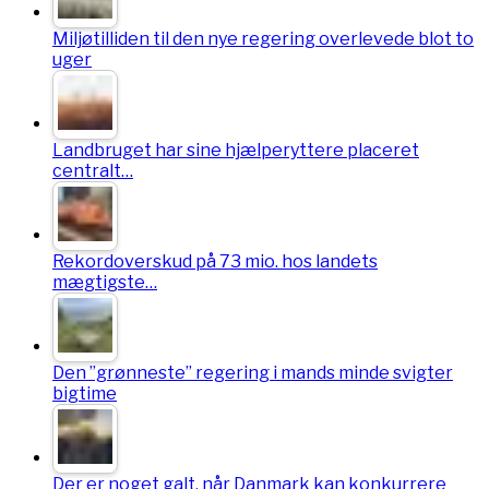
Miljøtilliden til den nye regering overlevede blot to
uger
Landbruget har sine hjælperyttere placeret
centralt…
Rekordoverskud på 73 mio. hos landets
mægtigste…
Den ”grønneste” regering i mands minde svigter
bigtime
Der er noget galt, når Danmark kan konkurrere