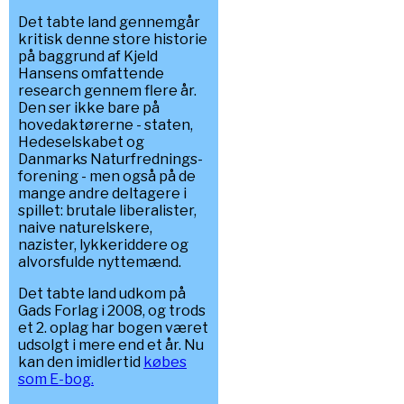
Det tabte land gennemgår
kritisk denne store historie
på baggrund af Kjeld
Hansens omfattende
research gennem flere år.
Den ser ikke bare på
hovedaktørerne - staten,
Hedeselskabet og
Danmarks Naturfrednings-
forening - men også på de
mange andre deltagere i
spillet: brutale liberalister,
naive naturelskere,
nazister, lykkeriddere og
alvorsfulde nyttemænd.
Det tabte land udkom på
Gads Forlag i 2008, og trods
et 2. oplag har bogen været
udsolgt i mere end et år. Nu
kan den imidlertid
købes
som E-bog.