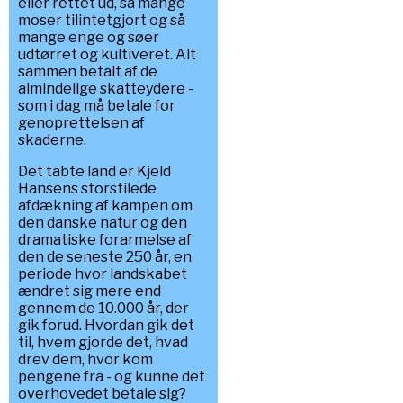
eller rettet ud, så mange
moser tilintetgjort og så
mange enge og søer
udtørret og kultiveret. Alt
sammen betalt af de
almindelige skatteydere -
som i dag må betale for
genoprettelsen af
skaderne.
Det tabte land er Kjeld
Hansens storstilede
afdækning af kampen om
den danske natur og den
dramatiske forarmelse af
den de seneste 250 år, en
periode hvor landskabet
ændret sig mere end
gennem de 10.000 år, der
gik forud. Hvordan gik det
til, hvem gjorde det, hvad
drev dem, hvor kom
pengene fra - og kunne det
overhovedet betale sig?