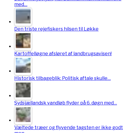
med…
Den triste rejefiskers hilsen til Løkke
Kartoffelløgne afsløret af landbrugsavisen!
Historisk tilbageblik: Politisk aftale skulle…
Sydsjællandsk vandløb flyder på 6. døgn med…
Væltede træer og flyvende tagsten er ikke godt