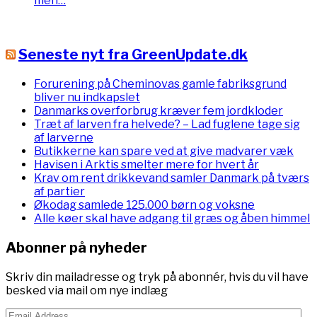
men…
Seneste nyt fra GreenUpdate.dk
Forurening på Cheminovas gamle fabriksgrund
bliver nu indkapslet
Danmarks overforbrug kræver fem jordkloder
Træt af larven fra helvede? – Lad fuglene tage sig
af larverne
Butikkerne kan spare ved at give madvarer væk
Havisen i Arktis smelter mere for hvert år
Krav om rent drikkevand samler Danmark på tværs
af partier
Økodag samlede 125.000 børn og voksne
Alle køer skal have adgang til græs og åben himmel
Abonner på nyheder
Skriv din mailadresse og tryk på abonnér, hvis du vil have
besked via mail om nye indlæg
Email