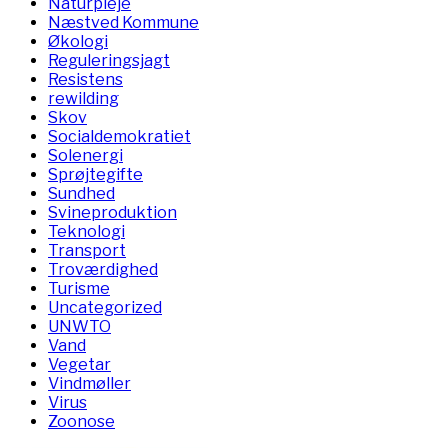
Naturpleje
Næstved Kommune
Økologi
Reguleringsjagt
Resistens
rewilding
Skov
Socialdemokratiet
Solenergi
Sprøjtegifte
Sundhed
Svineproduktion
Teknologi
Transport
Troværdighed
Turisme
Uncategorized
UNWTO
Vand
Vegetar
Vindmøller
Virus
Zoonose