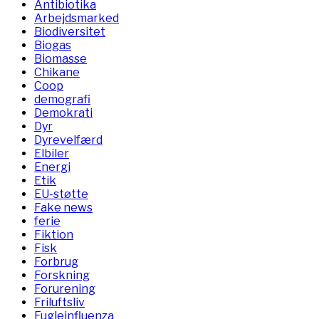
Antibiotika
Arbejdsmarked
Biodiversitet
Biogas
Biomasse
Chikane
Coop
demografi
Demokrati
Dyr
Dyrevelfærd
Elbiler
Energi
Etik
EU-støtte
Fake news
ferie
Fiktion
Fisk
Forbrug
Forskning
Forurening
Friluftsliv
Fugleinfluenza