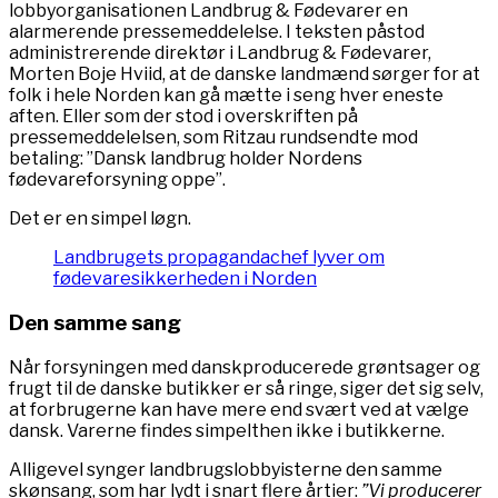
lobbyorganisationen Landbrug & Fødevarer en
alarmerende pressemeddelelse. I teksten påstod
administrerende direktør i Landbrug & Fødevarer,
Morten Boje Hviid, at de danske landmænd sørger for at
folk i hele Norden kan gå mætte i seng hver eneste
aften. Eller som der stod i overskriften på
pressemeddelelsen, som Ritzau rundsendte mod
betaling: ”Dansk landbrug holder Nordens
fødevareforsyning oppe”.
Det er en simpel løgn.
Landbrugets propagandachef lyver om
fødevaresikkerheden i Norden
Den samme sang
Når forsyningen med danskproducerede grøntsager og
frugt til de danske butikker er så ringe, siger det sig selv,
at forbrugerne kan have mere end svært ved at vælge
dansk. Varerne findes simpelthen ikke i butikkerne.
Alligevel synger landbrugslobbyisterne den samme
skønsang, som har lydt i snart flere årtier:
”Vi producerer