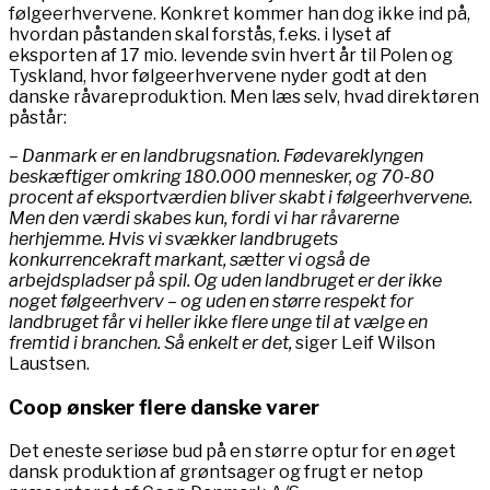
følgeerhvervene. Konkret kommer han dog ikke ind på,
hvordan påstanden skal forstås, f.eks. i lyset af
eksporten af 17 mio. levende svin hvert år til Polen og
Tyskland, hvor følgeerhvervene nyder godt at den
danske råvareproduktion. Men læs selv, hvad direktøren
påstår:
– Danmark er en landbrugsnation. Fødevareklyngen
beskæftiger omkring 180.000 mennesker, og 70-80
procent af eksportværdien bliver skabt i følgeerhvervene.
Men den værdi skabes kun, fordi vi har råvarerne
herhjemme. Hvis vi svækker landbrugets
konkurrencekraft markant, sætter vi også de
arbejdspladser på spil. Og uden landbruget er der ikke
noget følgeerhverv – og uden en større respekt for
landbruget får vi heller ikke flere unge til at vælge en
fremtid i branchen. Så enkelt er det,
siger Leif Wilson
Laustsen.
Coop ønsker flere danske varer
Det eneste seriøse bud på en større optur for en øget
dansk produktion af grøntsager og frugt er netop