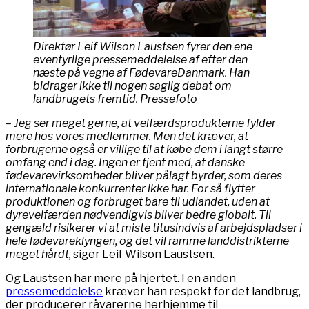
Direktør Leif Wilson Laustsen fyrer den ene
eventyrlige pressemeddelelse af efter den
næste på vegne af FødevareDanmark. Han
bidrager ikke til nogen saglig debat om
landbrugets fremtid. Pressefoto
– Jeg ser meget gerne, at velfærdsprodukterne fylder
mere hos vores medlemmer. Men det kræver, at
forbrugerne også er villige til at købe dem i langt større
omfang end i dag. Ingen er tjent med, at danske
fødevarevirksomheder bliver pålagt byrder, som deres
internationale konkurrenter ikke har. For så flytter
produktionen og forbruget bare til udlandet, uden at
dyrevelfærden nødvendigvis bliver bedre globalt. Til
gengæld risikerer vi at miste titusindvis af arbejdspladser i
hele fødevareklyngen, og det vil ramme landdistrikterne
meget hårdt,
siger Leif Wilson Laustsen.
Og Laustsen har mere på hjertet. I en anden
pressemeddelelse
kræver han respekt for det landbrug,
der producerer råvarerne herhjemme til