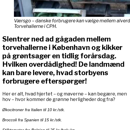
Værsgo – danske forbrugere kan vælge mellem alverden
Torvehallerne i CPH.
Slentrer ned ad gågaden mellem
torvehallerne i København og kikker
på grøntsager en tidlig forårsdag.
Hvilken overdådighed! De landmænd
kan bare levere, hvad storbyens
forbrugere efterspørger!
Her er alt, hvad hjertet – og maverne – kan begære, men
hov – hvor kommer de grønne herligheder dog fra?
Økocitroner fra Italien til 10 kr./stk.
Broccoli fra Spanien til 15 kr./stk.
Stilktomater fra Belgien til 25 kr./halv kg