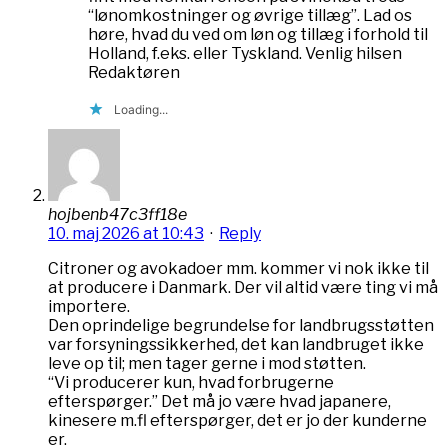
“lønomkostninger og øvrige tillæg”. Lad os
høre, hvad du ved om løn og tillæg i forhold til
Holland, f.eks. eller Tyskland. Venlig hilsen
Redaktøren
Loading...
hojbenb47c3ff18e
10. maj 2026 at 10:43
·
Reply
Citroner og avokadoer mm. kommer vi nok ikke til
at producere i Danmark. Der vil altid være ting vi må
importere.
Den oprindelige begrundelse for landbrugsstøtten
var forsyningssikkerhed, det kan landbruget ikke
leve op til; men tager gerne i mod støtten.
“Vi producerer kun, hvad forbrugerne
efterspørger.” Det må jo være hvad japanere,
kinesere m.fl efterspørger, det er jo der kunderne
er.