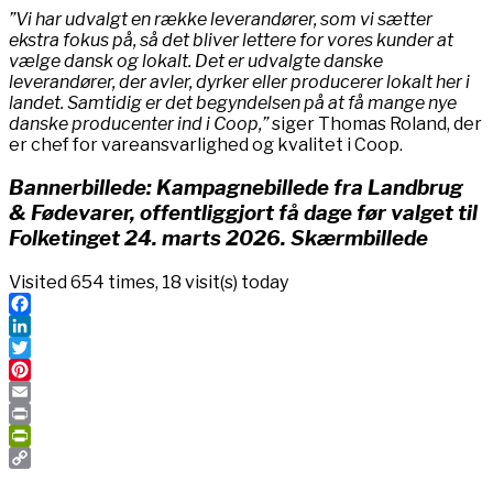
”Vi har udvalgt en række leverandører, som vi sætter
ekstra fokus på, så det bliver lettere for vores kunder at
vælge dansk og lokalt. Det er udvalgte danske
leverandører, der avler, dyrker eller producerer lokalt her i
landet. Samtidig er det begyndelsen på at få mange nye
danske producenter ind i Coop,”
siger Thomas Roland, der
er chef for vareansvarlighed og kvalitet i Coop.
Bannerbillede: Kampagnebillede fra Landbrug
& Fødevarer, offentliggjort få dage før valget til
Folketinget 24. marts 2026. Skærmbillede
Visited 654 times, 18 visit(s) today
Facebook
LinkedIn
Twitter
Pinterest
Email
Print
PrintFriendly
Copy