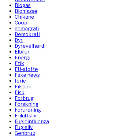
Biogas
Biomasse
Chikane
Coop
demografi
Demokrati
Dyr
Dyrevelfærd
Elbiler
Energi
Etik
EU-støtte
Fake news
ferie
Fiktion
Fisk
Forbrug
Forskning
Forurening
Friluftsliv
Fugleinfluenza
Fugleliv
Genbrug