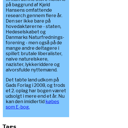
på baggrund af Kjeld
Hansens omfattende
research gennem flere år.
Den ser ikke bare på
hovedaktørerne - staten,
Hedeselskabet og
Danmarks Naturfrednings-
forening - men også på de
mange andre deltagere i
spillet: brutale liberalister,
naive naturelskere,
nazister, lykkeriddere og
alvorsfulde nyttemænd.
Det tabte land udkom på
Gads Forlag i 2008, og trods
et 2. oplag har bogen været
udsolgt i mere end et år. Nu
kan den imidlertid
købes
som E-bog.
Tags