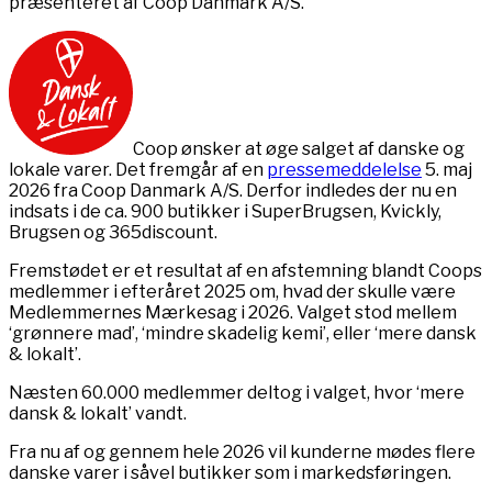
præsenteret af Coop Danmark A/S.
Coop ønsker at øge salget af danske og
lokale varer. Det fremgår af en
pressemeddelelse
5. maj
2026 fra Coop Danmark A/S. Derfor indledes der nu en
indsats i de ca. 900 butikker i SuperBrugsen, Kvickly,
Brugsen og 365discount.
Fremstødet er et resultat af en afstemning blandt Coops
medlemmer i efteråret 2025 om, hvad der skulle være
Medlemmernes Mærkesag i 2026. Valget stod mellem
‘grønnere mad’, ‘mindre skadelig kemi’, eller ‘mere dansk
& lokalt’.
Næsten 60.000 medlemmer deltog i valget, hvor ‘mere
dansk & lokalt’ vandt.
Fra nu af og gennem hele 2026 vil kunderne mødes flere
danske varer i såvel butikker som i markedsføringen.