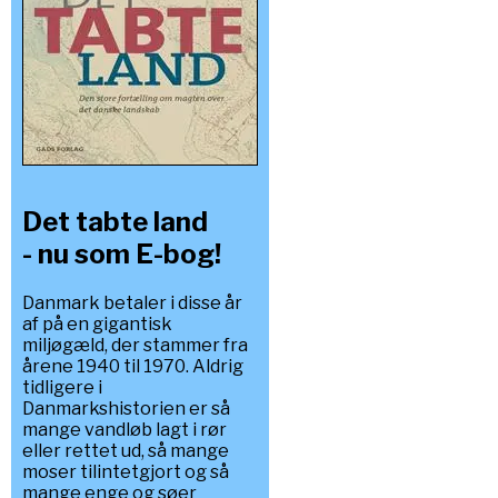
Det tabte land
- nu som E-bog!
Danmark betaler i disse år
af på en gigantisk
miljøgæld, der stammer fra
årene 1940 til 1970. Aldrig
tidligere i
Danmarkshistorien er så
mange vandløb lagt i rør
eller rettet ud, så mange
moser tilintetgjort og så
mange enge og søer