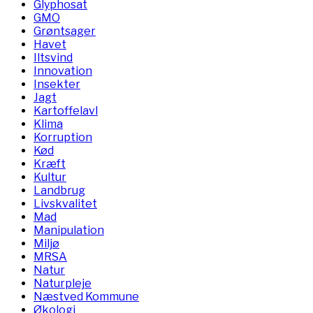
Glyphosat
GMO
Grøntsager
Havet
Iltsvind
Innovation
Insekter
Jagt
Kartoffelavl
Klima
Korruption
Kød
Kræft
Kultur
Landbrug
Livskvalitet
Mad
Manipulation
Miljø
MRSA
Natur
Naturpleje
Næstved Kommune
Økologi