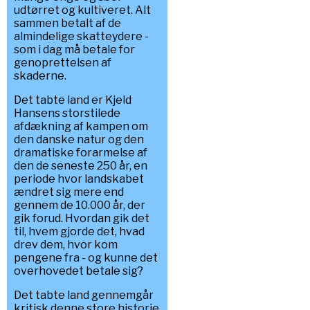
udtørret og kultiveret. Alt
sammen betalt af de
almindelige skatteydere -
som i dag må betale for
genoprettelsen af
skaderne.
Det tabte land er Kjeld
Hansens storstilede
afdækning af kampen om
den danske natur og den
dramatiske forarmelse af
den de seneste 250 år, en
periode hvor landskabet
ændret sig mere end
gennem de 10.000 år, der
gik forud. Hvordan gik det
til, hvem gjorde det, hvad
drev dem, hvor kom
pengene fra - og kunne det
overhovedet betale sig?
Det tabte land gennemgår
kritisk denne store historie