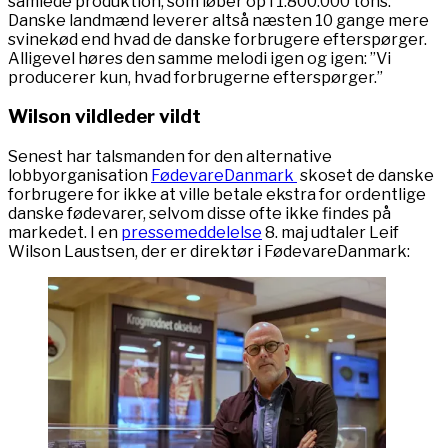
samlede produktion, som løber op i 1.800.000 tons.
Danske landmænd leverer altså næsten 10 gange mere
svinekød end hvad de danske forbrugere efterspørger.
Alligevel høres den samme melodi igen og igen: ”Vi
producerer kun, hvad forbrugerne efterspørger.”
Wilson vildleder vildt
Senest har talsmanden for den alternative
lobbyorganisation
FødevareDanmark
skoset de danske
forbrugere for ikke at ville betale ekstra for ordentlige
danske fødevarer, selvom disse ofte ikke findes på
markedet. I en
pressemeddelelse
8. maj udtaler Leif
Wilson Laustsen, der er direktør i FødevareDanmark: