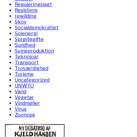
Reguleringsjagt
Resistens
rewilding
Skov
Socialdemokratiet
Solenergi
Sprøjtegifte
Sundhed
Svineproduktion
Teknologi
Transport
Troværdighed
Turisme
Uncategorized
UNWTO
Vand
Vegetar
Vindmøller
Virus
Zoonose