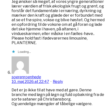
Jeg ønsker så meget, at vores yngre generationer
lærer værdien af frisk økologisk frugt og grønt, og
forstår det fundamentale i ernæring, dyrkning og
mærker den kraft og glæde der er forbundet med
at se et frø spire, vokse og blive høstet. Og hermed
en opfordring til de voksne om at gå foran og lade
det ske hjemme i haven, på altanen, i
vindueskarmen, eller måske i en fælles-have..
Please hold fast i fødevarernes limousine,
PLANTERNE.
Loading...
soerenroenhede
10. maj 2026 at 22:47
·
Reply
Det er jo ikke til at have med at gøre. Denne
branche med løgn på løgn og fuld opbakning fra de
sorte sataner på Christiansborg.
Og uendelige mængder af tåbelige vælgere.