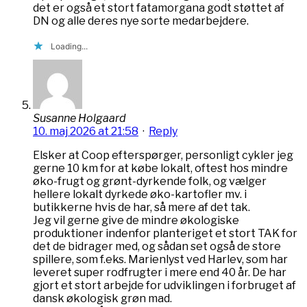
det er også et stort fatamorgana godt støttet af
DN og alle deres nye sorte medarbejdere.
Loading...
Susanne Holgaard
10. maj 2026 at 21:58
·
Reply
Elsker at Coop efterspørger, personligt cykler jeg
gerne 10 km for at købe lokalt, oftest hos mindre
øko-frugt og grønt-dyrkende folk, og vælger
hellere lokalt dyrkede øko-kartofler mv. i
butikkerne hvis de har, så mere af det tak.
Jeg vil gerne give de mindre økologiske
produktioner indenfor planteriget et stort TAK for
det de bidrager med, og sådan set også de store
spillere, som f.eks. Marienlyst ved Harlev, som har
leveret super rodfrugter i mere end 40 år. De har
gjort et stort arbejde for udviklingen i forbruget af
dansk økologisk grøn mad.