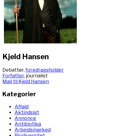
Kjeld Hansen
Debattør,
foredragsholder
Forfatter
, journalist
Mail til Kjeld Hansen
Kategorier
Affald
Aktindsigt
Annonce
Antibiotika
Arbejdsmarked
Biodiversitet