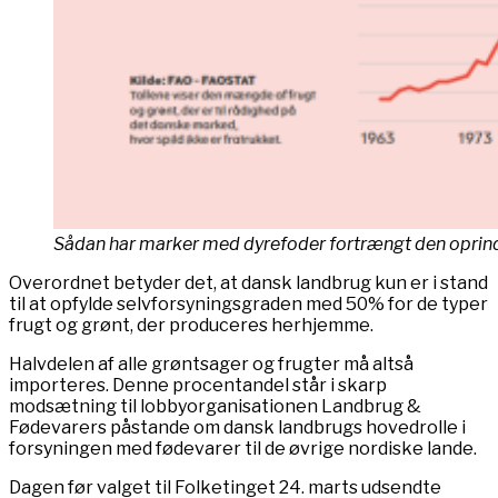
Sådan har marker med dyrefoder fortrængt den oprinde
Overordnet betyder det, at dansk landbrug kun er i stand
til at opfylde selvforsyningsgraden med 50% for de typer
frugt og grønt, der produceres herhjemme.
Halvdelen af alle grøntsager og frugter må altså
importeres. Denne procentandel står i skarp
modsætning til lobbyorganisationen Landbrug &
Fødevarers påstande om dansk landbrugs hovedrolle i
forsyningen med fødevarer til de øvrige nordiske lande.
Dagen før valget til Folketinget 24. marts udsendte