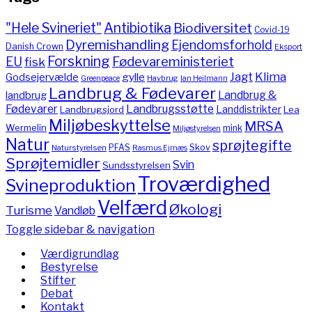
"Hele Svineriet"
Antibiotika
Biodiversitet
Covid-19
Dyremishandling
Ejendomsforhold
Danish Crown
Eksport
Forskning
Fødevareministeriet
EU
fisk
Jagt
Klima
gylle
Godsejervælde
Havbrug
Greenpeace
Ian Heilmann
Landbrug & Fødevarer
Landbrug &
landbrug
Fødevarer
Landbrugsstøtte
Landdistrikter
Landbrugsjord
Lea
Miljøbeskyttelse
MRSA
Wermelin
mink
Miljøstyrelsen
Natur
sprøjtegifte
PFAS
Skov
Naturstyrelsen
Rasmus Ejrnæs
Sprøjtemidler
Svin
Sundsstyrelsen
Troværdighed
Svineproduktion
Velfærd
Økologi
Turisme
Vandløb
Toggle sidebar & navigation
Værdigrundlag
Bestyrelse
Stifter
Debat
Kontakt