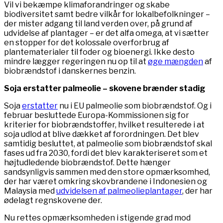
Vil vi bekæmpe klimaforandringer og skabe
biodiversitet samt bedre vilkår for lokalbefolkninger –
der mister adgang til land verden over, på grund af
udvidelse af plantager – er det alfa omega, at vi sætter
en stopper for det kolossale overforbrug af
plantematerialer til foder og bioenergi. Ikke desto
mindre lægger regeringen nu op til at
øge mængden
af
biobrændstof i danskernes benzin.
Soja erstatter palmeolie – skovene brænder stadig
Soja
erstatter
nu i EU palmeolie som biobrændstof. Og i
februar besluttede Europa-Kommissionen sig for
kriterier for biobrændstoffer, hvilket resulterede i at
soja udlod at blive dækket af forordningen. Det blev
samtidig besluttet, at palmeolie som biobrændstof skal
fases ud fra 2030, fordi det blev karakteriseret som et
højtudledende biobrændstof. Dette hænger
sandsynligvis sammen med den store opmærksomhed,
der har været omkring skovbrandene i Indonesien og
Malaysia med
udvidelsen af palmeolieplantager
, der har
ødelagt regnskovene der.
Nu rettes opmærksomheden i stigende grad mod