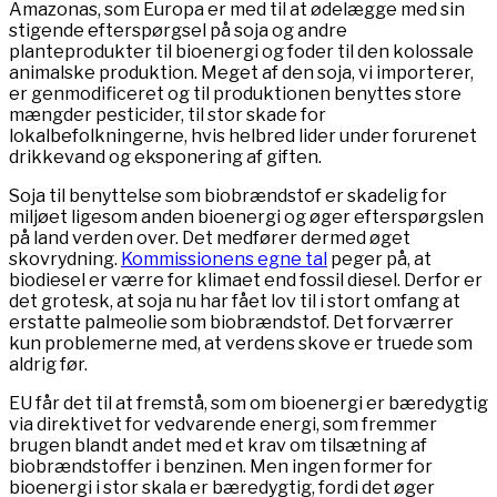
Amazonas, som Europa er med til at ødelægge med sin
stigende efterspørgsel på soja og andre
planteprodukter til bioenergi og foder til den kolossale
animalske produktion. Meget af den soja, vi importerer,
er genmodificeret og til produktionen benyttes store
mængder pesticider, til stor skade for
lokalbefolkningerne, hvis helbred lider under forurenet
drikkevand og eksponering af giften.
Soja til benyttelse som biobrændstof er skadelig for
miljøet ligesom anden bioenergi og øger efterspørgslen
på land verden over. Det medfører dermed øget
skovrydning.
Kommissionens egne tal
peger på, at
biodiesel er værre for klimaet end fossil diesel. Derfor er
det grotesk, at soja nu har fået lov til i stort omfang at
erstatte palmeolie som biobrændstof. Det forværrer
kun problemerne med, at verdens skove er truede som
aldrig før.
EU får det til at fremstå, som om bioenergi er bæredygtig
via direktivet for vedvarende energi, som fremmer
brugen blandt andet med et krav om tilsætning af
biobrændstoffer i benzinen. Men ingen former for
bioenergi i stor skala er bæredygtig, fordi det øger