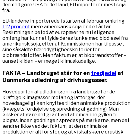
dermed gøre USA til det land, EU importerer mest soja
fra.
EU-landene importerede i starten af februar omkring
112 procent
mere amerikansk soja end et år før.
Beslutningen betød at europæerne nu i stigende
omfang har kunnet fylde deres tanke med biodiesel fra
amerikansk soja, efter at Kommissionen har tilpasset
sine såkaldte bæredygtighedskriterier for
biobrændstoffer. Men faktum er, at biobrændstoffer –
uanset kilden – er meget klimaskadelige.
FAKTA – Landbruget står for en
tredjedel
af
Danmarks udledning af drivhusgasser.
Hovedparten af udledningen fra landbruget er de
kraftige klimagasser metan og lattergas, der
hovedsageligt kan knyttes til den animalske produktion
(kvægets fordøjelse og spredning af gødning). Man
ønsker at gøre det grønt ved at omdanne gyllen til
biogas, inden gødningen spredes på markerne, men det
ændrer ikke ved det faktum, at den animalske
produktion er alt for stor, og at vi skal skære drastisk