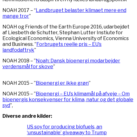
NOAH 2017 – “
Landbruget belaster klimaet mere end
mange tror
”
NOAH og Friends of the Earth Europe 2016, udarbejdet
af Liesbeth de Schutter, Stephan Lutter Instiute for
Ecological Economics, Vienna University of Economics
and Business. ”
Forbrugets reelle pris – EU’s
landfodaftryk
”
NOAH 2018 – ”
Noah: Dansk bioenergi modarbejder
verdensmål for skove
”
NOAH 2015 – ”
Bioenergi er ikke grøn
”
NOAH 2015 – ”
Bioenergi – EU’s klimamål på afveje – Om
bioenergis konsekvenser for klima, natur og det globale
syd
”,
Diverse andre kilder:
US soy for producing biofuels, an
‘unsustainable’ giveaway to Trump