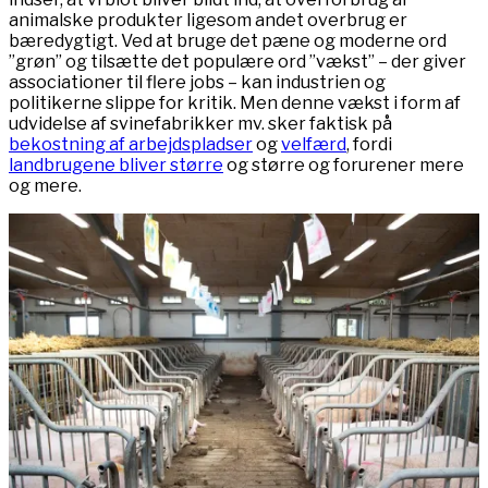
animalske produkter ligesom andet overbrug er
bæredygtigt. Ved at bruge det pæne og moderne ord
”grøn” og tilsætte det populære ord ”vækst” – der giver
associationer til flere jobs – kan industrien og
politikerne slippe for kritik. Men denne vækst i form af
udvidelse af svinefabrikker mv. sker faktisk på
bekostning af arbejdspladser
og
velfærd
, fordi
landbrugene bliver større
og større og forurener mere
og mere.