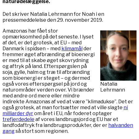
naturødelæggelse.
Det skriver Natalia Lehrmann for Noah i en
pressemeddelelse den 29. november 2019.
Amazonas har fået stor
opmærksomhed på det seneste. I lyset
af det, er det grotesk, at EU – med
Danmark i spidsen – med
klimamål
der
fremmer øget afbrænding af bioenergi
er med til at skabe øget skovrydning
og aftryk på land. Efterspørgslen på
soja, gylle, halm og træ til afbrænding
som bioenergi er steget – og dermed
også vores efterspørgsel på jord og
Natalia
naturområder verden over. Vi brænder
Lehrmann
med andre ord mere eller mindre
indirekte Amazonas af ved at være ”klimadukse”. Det er
også grotesk, at man fortsætter med at ville slagte
ni
milliarder dyr
om året i EU, når foderet optager
trefjerdedele
af vores landbrugsjord og EU har et
landfodaftryk fra landbrugsprodukter, der er
halvanden
gang
så stort som regionen.