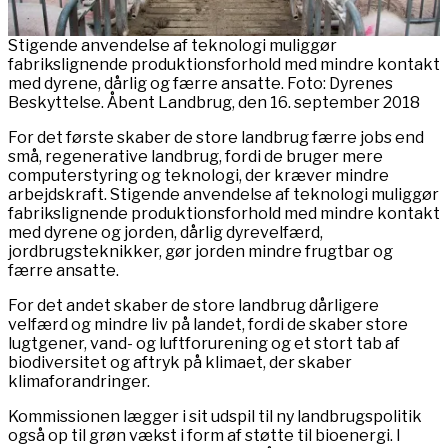
Stigende anvendelse af teknologi muliggør
fabrikslignende produktionsforhold med mindre kontakt
med dyrene, dårlig og færre ansatte. Foto: Dyrenes
Beskyttelse. Åbent Landbrug, den 16. september 2018
For det første skaber de store landbrug færre jobs end
små, regenerative landbrug, fordi de bruger mere
computerstyring og teknologi, der kræver mindre
arbejdskraft. Stigende anvendelse af teknologi muliggør
fabrikslignende produktionsforhold med mindre kontakt
med dyrene og jorden, dårlig dyrevelfærd,
jordbrugsteknikker, gør jorden mindre frugtbar og
færre ansatte.
For det andet skaber de store landbrug dårligere
velfærd og mindre liv på landet, fordi de skaber store
lugtgener, vand- og luftforurening og et stort tab af
biodiversitet og aftryk på klimaet, der skaber
klimaforandringer.
Kommissionen lægger i sit udspil til ny landbrugspolitik
også op til grøn vækst i form af støtte til bioenergi. I