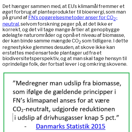
Det hænger sammen med, at EU’s klimamål fremmer et
øget forbrug af planteprodukter til bioenergi, som man
på grund af
FN’s opgørelsesmetoder anser for CO
-
2
neutral
, selvom forskning peger på, at det ikke er
korrekt, og det vil tage mange årtier at genopbygge
ødelagte naturområder og opnå et niveau af biomasse,
der kan binde samme mængde CO
som tidligere. I dette
2
regnestykke glemmes desuden, at skove ikke kan
erstattes med ensartede plantager ud fra et
biodiversitetsperspektiv, og at man skal tage hensyn til
oprindelige folk, der fortsat lever i og omkring skovene.