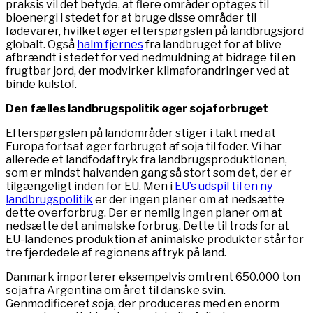
praksis vil det betyde, at flere områder optages til
bioenergi i stedet for at bruge disse områder til
fødevarer, hvilket øger efterspørgslen på landbrugsjord
globalt. Også
halm fjernes
fra landbruget for at blive
afbrændt i stedet for ved nedmuldning at bidrage til en
frugtbar jord, der modvirker klimaforandringer ved at
binde kulstof.
Den fælles landbrugspolitik øger sojaforbruget
Efterspørgslen på landområder stiger i takt med at
Europa fortsat øger forbruget af soja til foder. Vi har
allerede et landfodaftryk fra landbrugsproduktionen,
som er mindst halvanden gang så stort som det, der er
tilgængeligt inden for EU. Men i
EU’s udspil til en ny
landbrugspolitik
er der ingen planer om at nedsætte
dette overforbrug. Der er nemlig ingen planer om at
nedsætte det animalske forbrug. Dette til trods for at
EU-landenes produktion af animalske produkter står for
tre fjerdedele af regionens aftryk på land.
Danmark importerer eksempelvis omtrent 650.000 ton
soja fra Argentina om året til danske svin.
Genmodificeret soja, der produceres med en enorm