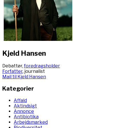
Kjeld Hansen
Debattør,
foredragsholder
Forfatter
, journalist
Mail til Kjeld Hansen
Kategorier
Affald
Aktindsigt
Annonce
Antibiotika
Arbejdsmarked
Biodiversitet