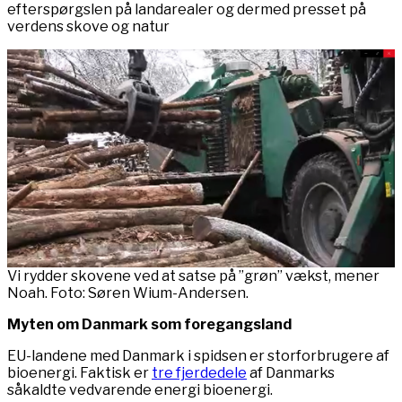
efterspørgslen på landarealer og dermed presset på
verdens skove og natur
Vi rydder skovene ved at satse på ”grøn” vækst, mener
Noah. Foto: Søren Wium-Andersen.
Myten om Danmark som foregangsland
EU-landene med Danmark i spidsen er storforbrugere af
bioenergi. Faktisk er
tre fjerdedele
af Danmarks
såkaldte vedvarende energi bioenergi.