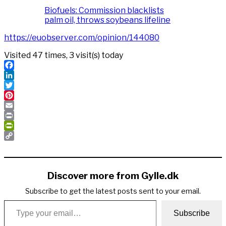
Biofuels: Commission blacklists
palm oil, throws soybeans lifeline
https://euobserver.com/opinion/144080
Visited 47 times, 3 visit(s) today
Facebook
LinkedIn
Twitter
Pinterest
Email
Print
PrintFriendly
Copy
Link
Discover more from Gylle.dk
Subscribe to get the latest posts sent to your email.
Type your email…
Subscribe