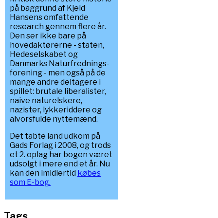
på baggrund af Kjeld
Hansens omfattende
research gennem flere år.
Den ser ikke bare på
hovedaktørerne - staten,
Hedeselskabet og
Danmarks Naturfrednings-
forening - men også på de
mange andre deltagere i
spillet: brutale liberalister,
naive naturelskere,
nazister, lykkeriddere og
alvorsfulde nyttemænd.
Det tabte land udkom på
Gads Forlag i 2008, og trods
et 2. oplag har bogen været
udsolgt i mere end et år. Nu
kan den imidlertid
købes
som E-bog.
Tags