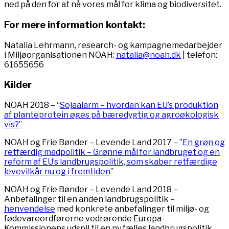
ned på den for at nå vores mål for klima og biodiversitet.
For mere information kontakt:
Natalia Lehrmann, research- og kampagnemedarbejder
i Miljøorganisationen NOAH:
natalia@noah.dk
| telefon:
61655656
Kilder
NOAH 2018 – “
Sojaalarm – hvordan kan EU’s produktion
af planteprotein øges på bæredygtig og agroøkologisk
vis?”
NOAH og Frie Bønder – Levende Land 2017 – ”
En grøn og
retfærdig madpolitik – Grønne mål for landbruget og en
reform af EU’s landbrugspolitik, som skaber retfærdige
levevilkår nu og i fremtiden
”
NOAH og Frie Bønder – Levende Land 2018 –
Anbefalinger til en anden landbrugspolitik –
henvendelse
med konkrete anbefalinger til miljø- og
fødevareordførerne vedrørende Europa-
Kommissionens udspil til en ny fælles landbrugspolitik