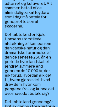
udtørret og kultiveret. Alt
sammen betalt af de
almindelige skatteydere -
som i dag må betale for
genoprettelsen af
skaderne.
Det tabte land er Kjeld
Hansens storstilede
afdækning af kampen om
den danske natur og den
dramatiske forarmelse af
den de seneste 250 år, en
periode hvor landskabet
ændret sig mere end
gennem de 10.000 år, der
gik forud. Hvordan gik det
til, hvem gjorde det, hvad
drev dem, hvor kom
pengene fra - og kunne det
overhovedet betale sig?
Det tabte land gennemgår
kritisk denne store historie