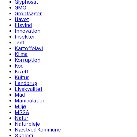
Glyphosat
GMO
Grøntsager
Havet
Iltsvind
Innovation
Insekter
Jagt
Kartoffelavl
Klima
Korruption
Kød
Kræft
Kultur
Landbrug
Livskvalitet
Mad
Manipulation
Miljø
MRSA
Natur
Naturpleje
Næstved Kommune
Økologi