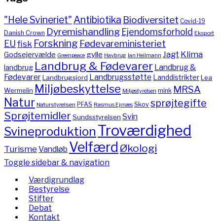
"Hele Svineriet"
Antibiotika
Biodiversitet
Covid-19
Dyremishandling
Ejendomsforhold
Danish Crown
Eksport
Forskning
Fødevareministeriet
EU
fisk
Jagt
Klima
gylle
Godsejervælde
Havbrug
Greenpeace
Ian Heilmann
Landbrug & Fødevarer
Landbrug &
landbrug
Fødevarer
Landbrugsstøtte
Landdistrikter
Landbrugsjord
Lea
Miljøbeskyttelse
MRSA
Wermelin
mink
Miljøstyrelsen
Natur
sprøjtegifte
PFAS
Skov
Naturstyrelsen
Rasmus Ejrnæs
Sprøjtemidler
Svin
Sundsstyrelsen
Troværdighed
Svineproduktion
Velfærd
Økologi
Turisme
Vandløb
Toggle sidebar & navigation
Værdigrundlag
Bestyrelse
Stifter
Debat
Kontakt