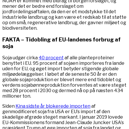
NOAH er kommet med bidrag til borgerforslaget, og
mener det er bedre end forslaget om
jordfordelingsaftalen, da den er et modstykke til det
industrielle landbrug og kan være et redskab til at støtte
op om små, regenerative landbrug, der gavner miljøet og
biodiversiteten.
FAKTA – Tidobling af EU-landenes forbrug af
soja
Soja udgør cirka
40 procent
af alle planteproteiner
benyttet i EU. 95 procent af sojaen importeres fra lande
uden for EU, og øget import betyder stigende globale
miljøødelæggelser. I løbet af de seneste 50 år er den
globale sojaproduktion er blevet mere end tidoblet og
verdens sojabønneproduktion forventes at være steget
med 28 procent i 2030 og dermed nå op på næsten 434
millioner ton.
Siden
Kina sidste år blokerede importen
af
genmodificeret soja fra USA er EU’s import af den
skadelige afgrøde steget markant. I januar 2019 lovede
EU-Kommissionens formand Jean-Claude Juncker USA’s
præsident Trump at øge importen af soja fra landet og