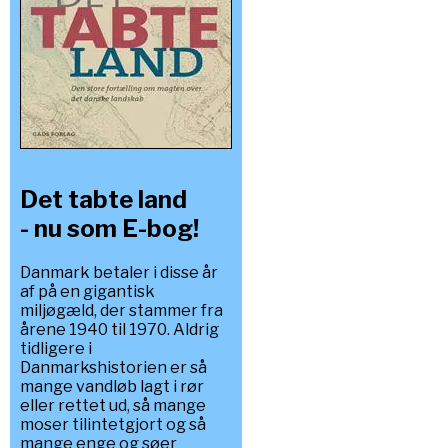
Det tabte land
- nu som E-bog!
Danmark betaler i disse år
af på en gigantisk
miljøgæld, der stammer fra
årene 1940 til 1970. Aldrig
tidligere i
Danmarkshistorien er så
mange vandløb lagt i rør
eller rettet ud, så mange
moser tilintetgjort og så
mange enge og søer