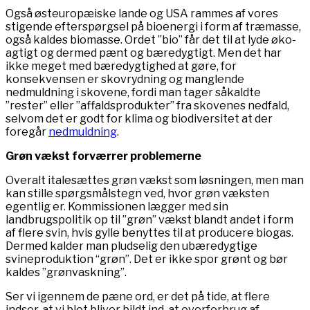
Også østeuropæiske lande og USA rammes af vores
stigende efterspørgsel på bioenergi i form af træmasse,
også kaldes biomasse. Ordet ”bio” får det til at lyde øko-
agtigt og dermed pænt og bæredygtigt. Men det har
ikke meget med bæredygtighed at gøre, for
konsekvensen er skovrydning og manglende
nedmuldning i skovene, fordi man tager såkaldte
”rester” eller ”affaldsprodukter” fra skovenes nedfald,
selvom det er godt for klima og biodiversitet at der
foregår
nedmuldning
.
Grøn vækst forværrer problemerne
Overalt italesættes grøn vækst som løsningen, men man
kan stille spørgsmålstegn ved, hvor grøn væksten
egentlig er. Kommissionen lægger med sin
landbrugspolitik op til ”grøn” vækst blandt andet i form
af flere svin, hvis gylle benyttes til at producere biogas.
Dermed kalder man pludselig den ubæredygtige
svineproduktion “grøn”. Det er ikke spor grønt og bør
kaldes ”grønvaskning”.
Ser vi igennem de pæne ord, er det på tide, at flere
indser, at vi blot bliver bildt ind, at overforbrug af