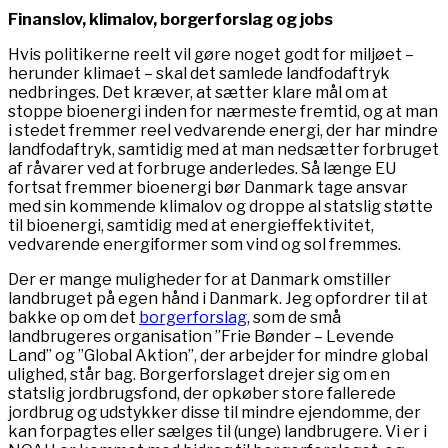
Finanslov, klimalov, borgerforslag og jobs
Hvis politikerne reelt vil gøre noget godt for miljøet –
herunder klimaet – skal det samlede landfodaftryk
nedbringes. Det kræver, at sætter klare mål om at
stoppe bioenergi inden for nærmeste fremtid, og at man
i stedet fremmer reel vedvarende energi, der har mindre
landfodaftryk, samtidig med at man nedsætter forbruget
af råvarer ved at forbruge anderledes. Så længe EU
fortsat fremmer bioenergi bør Danmark tage ansvar
med sin kommende klimalov og droppe al statslig støtte
til bioenergi, samtidig med at energieffektivitet,
vedvarende energiformer som vind og sol fremmes.
Der er mange muligheder for at Danmark omstiller
landbruget på egen hånd i Danmark. Jeg opfordrer til at
bakke op om det
borgerforslag
, som de små
landbrugeres organisation ”Frie Bønder – Levende
Land” og ”Global Aktion”, der arbejder for mindre global
ulighed, står bag. Borgerforslaget drejer sig om en
statslig jordbrugsfond, der opkøber store fallerede
jordbrug og udstykker disse til mindre ejendomme, der
kan forpagtes eller sælges til (unge) landbrugere. Vi er i