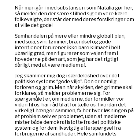
Når man går i med substansen, som Natalia gør her,
så melder den der sære stilhed sig om vore kære
folkevalgte, der står der med deres forsikringer om
at ville det gode!
Samhandelen på mere eller mindre globalt plan,
med soja, svin, tømmer, brændsel og gode
intentioner forurener ikke bare klimaet i helt
ubærlig grad, men figurerer som vejen frem i
hovederne på den art, som jeg har det rigtigt
dårligt med at være medlem af.
Jeg skammer mig dog i særdeleshed over det
politiske systems “gode vilje”. Den er nemlig
forloren og grim. Men når skylden, det grimme skal
forklares, så melder problemerne sig. For
spørgsmålet er, om medierne, der formidler vor
viden til os, har råd til at fortælle os, hvordan det
virkeligt hænger sammen, fx her hvor løsningen på
et problem selv er problemet, uden at medierne
mister både demokratistøtte fra det politiske
system og for dem livsvigtig efterspørgsel fra
forbrugerne af sandheder. Hele samfundets