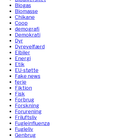
Biogas
Biomasse
Chikane
Coop
demografi
Demokrati
Dyr
Dyrevelfærd
Elbiler
Energi
Etik
EU-støtte
Fake news
ferie
Fiktion
Fisk
Forbrug
Forskning
Forurening
Friluftsliv
Fugleinfluenza
Fugleliv
Genbrug