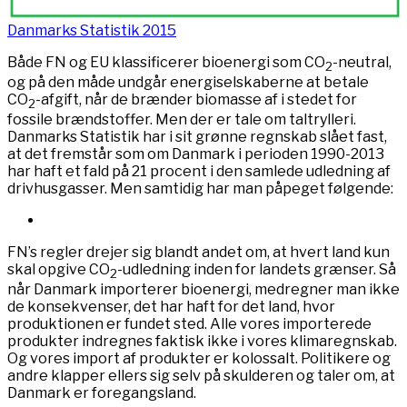
Danmarks Statistik 2015
Både FN og EU klassificerer bioenergi som CO
-neutral,
2
og på den måde undgår energiselskaberne at betale
CO
-afgift, når de brænder biomasse af i stedet for
2
fossile brændstoffer. Men der er tale om taltrylleri.
Danmarks Statistik har i sit grønne regnskab slået fast,
at det fremstår som om Danmark i perioden 1990-2013
har haft et fald på 21 procent i den samlede udledning af
drivhusgasser. Men samtidig har man påpeget følgende:
FN’s regler drejer sig blandt andet om, at hvert land kun
skal opgive CO
-udledning inden for landets grænser. Så
2
når Danmark importerer bioenergi, medregner man ikke
de konsekvenser, det har haft for det land, hvor
produktionen er fundet sted. Alle vores importerede
produkter indregnes faktisk ikke i vores klimaregnskab.
Og vores import af produkter er kolossalt. Politikere og
andre klapper ellers sig selv på skulderen og taler om, at
Danmark er foregangsland.