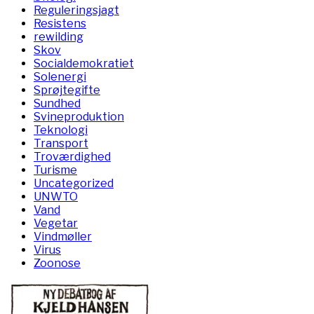
Reguleringsjagt
Resistens
rewilding
Skov
Socialdemokratiet
Solenergi
Sprøjtegifte
Sundhed
Svineproduktion
Teknologi
Transport
Troværdighed
Turisme
Uncategorized
UNWTO
Vand
Vegetar
Vindmøller
Virus
Zoonose