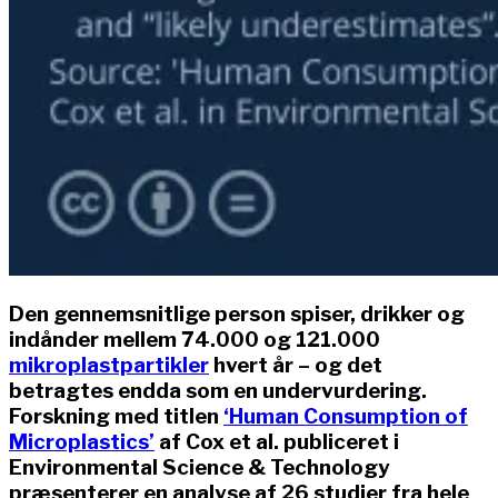
Den gennemsnitlige person spiser, drikker og
indånder mellem 74.000 og 121.000
mikroplastpartikler
hvert år – og det
betragtes endda som en undervurdering.
Forskning med titlen
‘Human Consumption of
Microplastics’
af Cox et al. publiceret i
Environmental Science & Technology
præsenterer en analyse af 26 studier fra hele