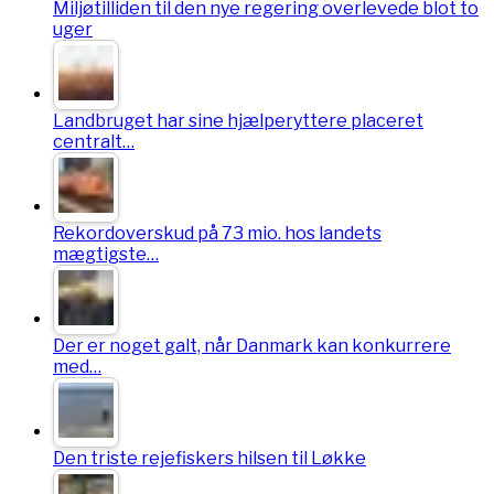
Miljøtilliden til den nye regering overlevede blot to
uger
Landbruget har sine hjælperyttere placeret
centralt…
Rekordoverskud på 73 mio. hos landets
mægtigste…
Der er noget galt, når Danmark kan konkurrere
med…
Den triste rejefiskers hilsen til Løkke