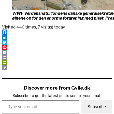
WWF Verdensnaturfondens danske generalsekretæ
øjnene op for den enorme forurening med plast. Pre
Visited 440 times, 7 visit(s) today
Facebook
LinkedIn
Twitter
Pinterest
Email
Print
PrintFriendly
Copy
Link
Discover more from Gylle.dk
Subscribe to get the latest posts sent to your email.
Type your email…
Subscribe