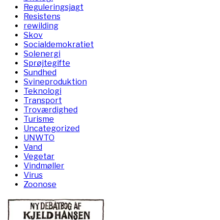
Reguleringsjagt
Resistens
rewilding
Skov
Socialdemokratiet
Solenergi
Sprøjtegifte
Sundhed
Svineproduktion
Teknologi
Transport
Troværdighed
Turisme
Uncategorized
UNWTO
Vand
Vegetar
Vindmøller
Virus
Zoonose