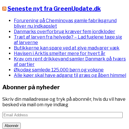
Seneste nyt fra GreenUpdate.dk
Forurening på Cheminovas gamle fabriksgrund
bliver nu indkapslet
Danmarks overforbrug kræver fem jordkloder
Træt af larven fra helvede? – Lad fuglene tage sig
af larverne
Butikkerne kan spare ved at give madvarer væk
Havisen i Arktis smelter mere for hvert år
Krav om rent drikkevand samler Danmark på tværs
af partier
Økodag samlede 125.000 børn og voksne
Alle køer skal have adgang til græs og åben himmel
Abonner på nyheder
Skriv din mailadresse og tryk på abonnér, hvis du vil have
besked via mail om nye indlæg
Email
Address
Abonnér