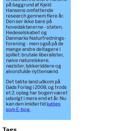
på baggrund af Kjeld
Hansens omfattende
research gennem flere år.
Den ser ikke bare på
hovedaktørerne - staten,
Hedeselskabet og
Danmarks Naturfrednings-
forening - men også på de
mange andre deltagere i
spillet: brutale liberalister,
naive naturelskere,
nazister, lykkeriddere og
alvorsfulde nyttemænd.
Det tabte land udkom på
Gads Forlag i 2008, og trods
et 2. oplag har bogen været
udsolgt i mere end et år. Nu
kan den imidlertid
købes
som E-bog.
Tags