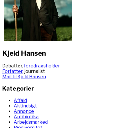
Kjeld Hansen
Debattør,
foredragsholder
Forfatter
, journalist
Mail til Kjeld Hansen
Kategorier
Affald
Aktindsigt
Annonce
Antibiotika
Arbejdsmarked
Biodiversitet