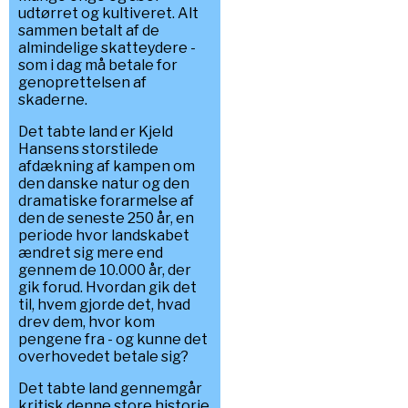
udtørret og kultiveret. Alt
sammen betalt af de
almindelige skatteydere -
som i dag må betale for
genoprettelsen af
skaderne.
Det tabte land er Kjeld
Hansens storstilede
afdækning af kampen om
den danske natur og den
dramatiske forarmelse af
den de seneste 250 år, en
periode hvor landskabet
ændret sig mere end
gennem de 10.000 år, der
gik forud. Hvordan gik det
til, hvem gjorde det, hvad
drev dem, hvor kom
pengene fra - og kunne det
overhovedet betale sig?
Det tabte land gennemgår
kritisk denne store historie