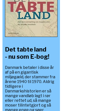
Det tabte land
- nu som E-bog!
Danmark betaler i disse år
af på en gigantisk
miljøgæld, der stammer fra
årene 1940 til 1970. Aldrig
tidligere i
Danmarkshistorien er så
mange vandløb lagt i rør
eller rettet ud, så mange
moser tilintetgjort og så
mange enge og søer