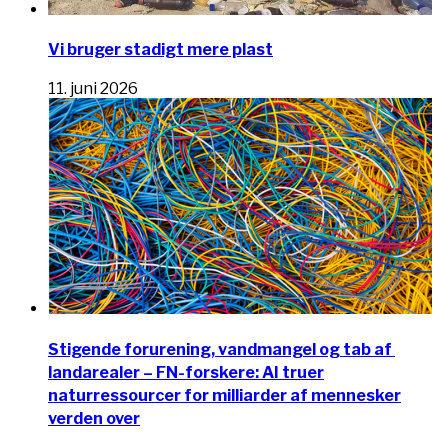
Vi bruger stadigt mere plast
11. juni 2026
Stigende forurening, vandmangel og tab af ​​
landarealer – FN-forskere: AI truer
naturressourcer for milliarder af mennesker
verden over