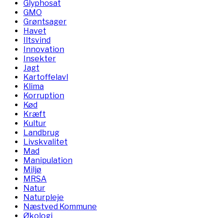
Glyphosat
GMO
Grøntsager
Havet
Iltsvind
Innovation
Insekter
Jagt
Kartoffelavl
Klima
Korruption
Kød
Kræft
Kultur
Landbrug
Livskvalitet
Mad
Manipulation
Miljø
MRSA
Natur
Naturpleje
Næstved Kommune
Økologi