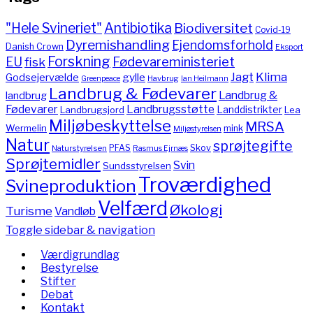
"Hele Svineriet"
Antibiotika
Biodiversitet
Covid-19
Dyremishandling
Ejendomsforhold
Danish Crown
Eksport
Forskning
Fødevareministeriet
EU
fisk
Jagt
Klima
gylle
Godsejervælde
Havbrug
Greenpeace
Ian Heilmann
Landbrug & Fødevarer
Landbrug &
landbrug
Fødevarer
Landbrugsstøtte
Landdistrikter
Landbrugsjord
Lea
Miljøbeskyttelse
MRSA
Wermelin
mink
Miljøstyrelsen
Natur
sprøjtegifte
PFAS
Skov
Naturstyrelsen
Rasmus Ejrnæs
Sprøjtemidler
Svin
Sundsstyrelsen
Troværdighed
Svineproduktion
Velfærd
Økologi
Turisme
Vandløb
Toggle sidebar & navigation
Værdigrundlag
Bestyrelse
Stifter
Debat
Kontakt