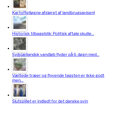
Kartoffelløgne afsløret af landbrugsavisen!
Historisk tilbageblik: Politisk aftale skulle…
Sydsjællandsk vandløb flyder på 6. døgn med…
Væltede træer og flyvende tagsten er ikke godt
men…
Slutspillet er indledt for det danske svin