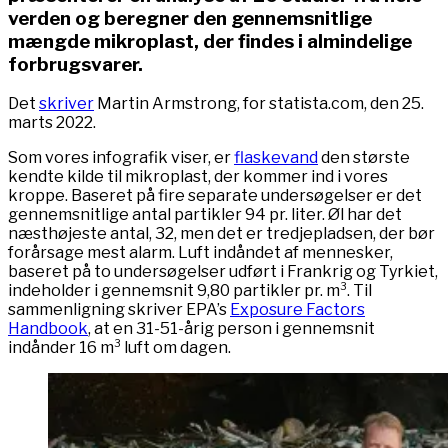
verden og beregner den gennemsnitlige
mængde mikroplast, der findes i almindelige
forbrugsvarer.
Det
skriver
Martin Armstrong, for statista.com, den 25.
marts 2022.
Som vores infografik viser, er
flaskevand
den største
kendte kilde til mikroplast, der kommer ind i vores
kroppe. Baseret på fire separate undersøgelser er det
gennemsnitlige antal partikler 94 pr. liter. Øl har det
næsthøjeste antal, 32, men det er tredjepladsen, der bør
forårsage mest alarm. Luft indåndet af mennesker,
baseret på to undersøgelser udført i Frankrig og Tyrkiet,
indeholder i gennemsnit 9,80 partikler pr. m³. Til
sammenligning skriver EPA’s
Exposure Factors
Handbook
, at en 31-51-årig person i gennemsnit
indånder 16 m³ luft om dagen.