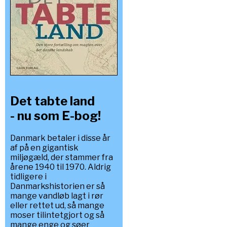
Det tabte land
- nu som E-bog!
Danmark betaler i disse år
af på en gigantisk
miljøgæld, der stammer fra
årene 1940 til 1970. Aldrig
tidligere i
Danmarkshistorien er så
mange vandløb lagt i rør
eller rettet ud, så mange
moser tilintetgjort og så
mange enge og søer