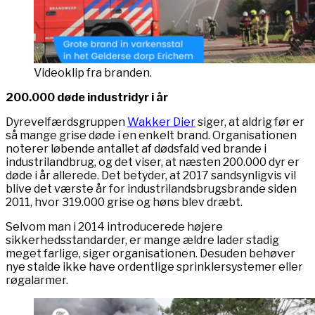
Videoklip fra branden.
200.000 døde industridyr i år
Dyrevelfærdsgruppen
Wakker Dier
siger, at aldrig før er
så mange grise døde i en enkelt brand. Organisationen
noterer løbende antallet af dødsfald ved brande i
industrilandbrug, og det viser, at næsten 200.000 dyr er
døde i år allerede. Det betyder, at 2017 sandsynligvis vil
blive det værste år for industrilandsbrugsbrande siden
2011, hvor 319.000 grise og høns blev dræbt.
Selvom man i 2014 introducerede højere
sikkerhedsstandarder, er mange ældre lader stadig
meget farlige, siger organisationen. Desuden behøver
nye stalde ikke have ordentlige sprinklersystemer eller
røgalarmer.