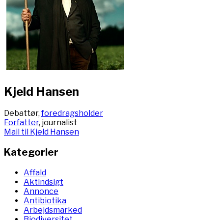
Kjeld Hansen
Debattør,
foredragsholder
Forfatter
, journalist
Mail til Kjeld Hansen
Kategorier
Affald
Aktindsigt
Annonce
Antibiotika
Arbejdsmarked
Biodiversitet