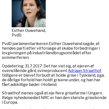
Esther Ouwehand,
PvdD.
PvdD parlamentarikeren Esther Ouwehand sagde, at
hendes parti atter vil forsøge at skabe forbedringer i
lovgivningen på industrilandbrugsområdet efter
sommerferien.
Opdatering: 31.7.2017: Det har vist sig, at ejeren af
ovenstående gård, svineproducent
Adriaan Straathof
,
tidligere er blevet forbudt at holde grise i Tyskland, pga.
de dårlige forhold han holdt grisene under, og han har
fået adskillige bøder i Holland.
Straathof menes også at eje flere grisefarme i Ungarn.
Ifølge nyhedsmediet NRC er han den største grisebonde
i Europa.