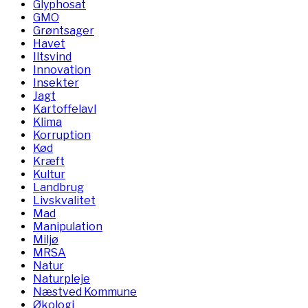
Glyphosat
GMO
Grøntsager
Havet
Iltsvind
Innovation
Insekter
Jagt
Kartoffelavl
Klima
Korruption
Kød
Kræft
Kultur
Landbrug
Livskvalitet
Mad
Manipulation
Miljø
MRSA
Natur
Naturpleje
Næstved Kommune
Økologi