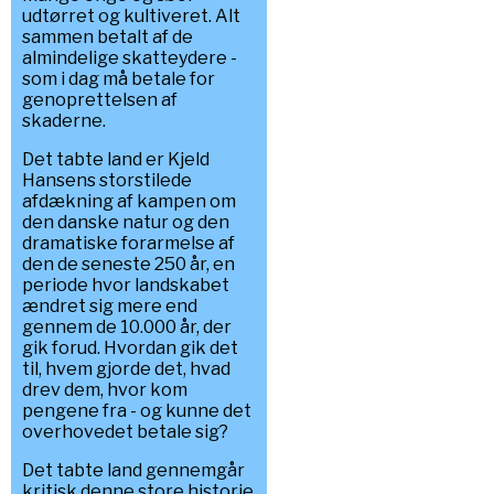
udtørret og kultiveret. Alt
sammen betalt af de
almindelige skatteydere -
som i dag må betale for
genoprettelsen af
skaderne.
Det tabte land er Kjeld
Hansens storstilede
afdækning af kampen om
den danske natur og den
dramatiske forarmelse af
den de seneste 250 år, en
periode hvor landskabet
ændret sig mere end
gennem de 10.000 år, der
gik forud. Hvordan gik det
til, hvem gjorde det, hvad
drev dem, hvor kom
pengene fra - og kunne det
overhovedet betale sig?
Det tabte land gennemgår
kritisk denne store historie