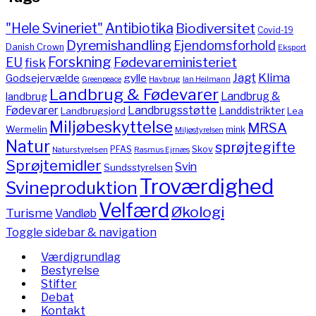
"Hele Svineriet"
Antibiotika
Biodiversitet
Covid-19
Dyremishandling
Ejendomsforhold
Danish Crown
Eksport
Forskning
Fødevareministeriet
EU
fisk
Jagt
Klima
gylle
Godsejervælde
Havbrug
Greenpeace
Ian Heilmann
Landbrug & Fødevarer
Landbrug &
landbrug
Fødevarer
Landbrugsstøtte
Landdistrikter
Landbrugsjord
Lea
Miljøbeskyttelse
MRSA
Wermelin
mink
Miljøstyrelsen
Natur
sprøjtegifte
PFAS
Skov
Naturstyrelsen
Rasmus Ejrnæs
Sprøjtemidler
Svin
Sundsstyrelsen
Troværdighed
Svineproduktion
Velfærd
Økologi
Turisme
Vandløb
Toggle sidebar & navigation
Værdigrundlag
Bestyrelse
Stifter
Debat
Kontakt