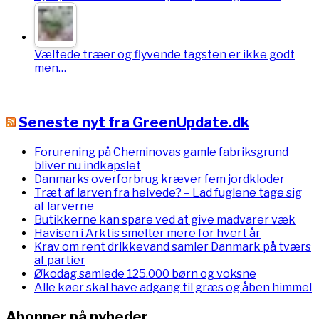
Væltede træer og flyvende tagsten er ikke godt
men…
Seneste nyt fra GreenUpdate.dk
Forurening på Cheminovas gamle fabriksgrund
bliver nu indkapslet
Danmarks overforbrug kræver fem jordkloder
Træt af larven fra helvede? – Lad fuglene tage sig
af larverne
Butikkerne kan spare ved at give madvarer væk
Havisen i Arktis smelter mere for hvert år
Krav om rent drikkevand samler Danmark på tværs
af partier
Økodag samlede 125.000 børn og voksne
Alle køer skal have adgang til græs og åben himmel
Abonner på nyheder