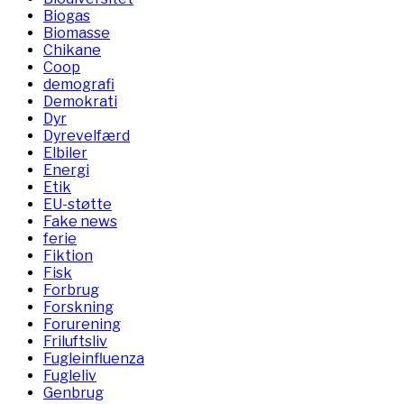
Biogas
Biomasse
Chikane
Coop
demografi
Demokrati
Dyr
Dyrevelfærd
Elbiler
Energi
Etik
EU-støtte
Fake news
ferie
Fiktion
Fisk
Forbrug
Forskning
Forurening
Friluftsliv
Fugleinfluenza
Fugleliv
Genbrug