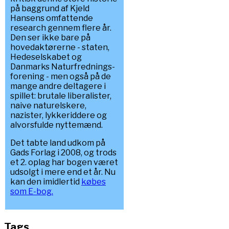
på baggrund af Kjeld
Hansens omfattende
research gennem flere år.
Den ser ikke bare på
hovedaktørerne - staten,
Hedeselskabet og
Danmarks Naturfrednings-
forening - men også på de
mange andre deltagere i
spillet: brutale liberalister,
naive naturelskere,
nazister, lykkeriddere og
alvorsfulde nyttemænd.
Det tabte land udkom på
Gads Forlag i 2008, og trods
et 2. oplag har bogen været
udsolgt i mere end et år. Nu
kan den imidlertid
købes
som E-bog.
Tags