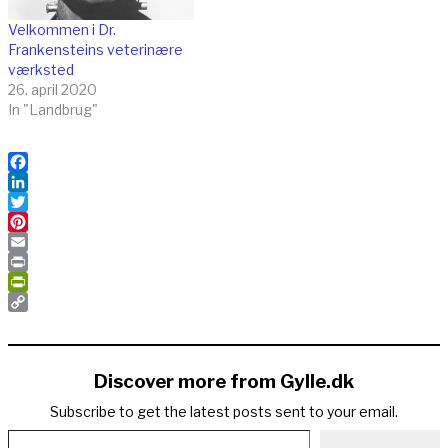
Velkommen i Dr.
Frankensteins veterinære
værksted
26. april 2020
In "Landbrug"
Facebook
LinkedIn
Twitter
Pinterest
Email
Print
PrintFriendly
Copy
Link
Discover more from Gylle.dk
Subscribe to get the latest posts sent to your email.
Type your email…