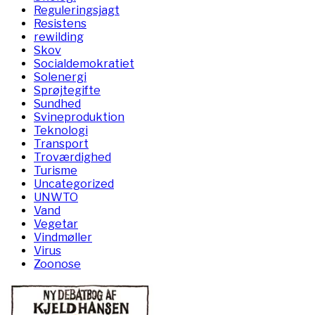
Reguleringsjagt
Resistens
rewilding
Skov
Socialdemokratiet
Solenergi
Sprøjtegifte
Sundhed
Svineproduktion
Teknologi
Transport
Troværdighed
Turisme
Uncategorized
UNWTO
Vand
Vegetar
Vindmøller
Virus
Zoonose