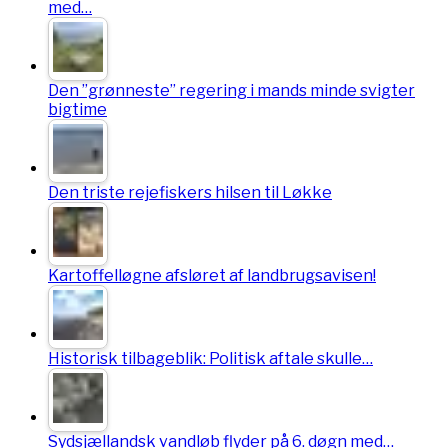
med…
Den ”grønneste” regering i mands minde svigter
bigtime
Den triste rejefiskers hilsen til Løkke
Kartoffelløgne afsløret af landbrugsavisen!
Historisk tilbageblik: Politisk aftale skulle…
Sydsjællandsk vandløb flyder på 6. døgn med…