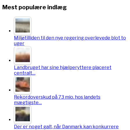
Mest populære indlæg
Miljøtilliden til den nye regering overlevede blot to
uger
Landbruget har sine hjælperyttere placeret
centralt…
Rekordoverskud på 73 mio. hos landets
mægtigste…
Der er noget galt, når Danmark kan konkurrere