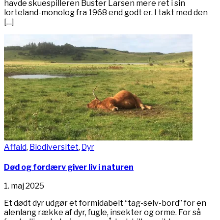
havde skuespilleren Buster Larsen mere ret i sin
lorteland-monolog fra 1968 end godt er. I takt med den
[…]
Affald
,
Biodiversitet
,
Dyr
Død og fordærv giver liv i naturen
1. maj 2025
Et dødt dyr udgør et formidabelt “tag-selv-bord” for en
alenlang række af dyr, fugle, insekter og orme. For så