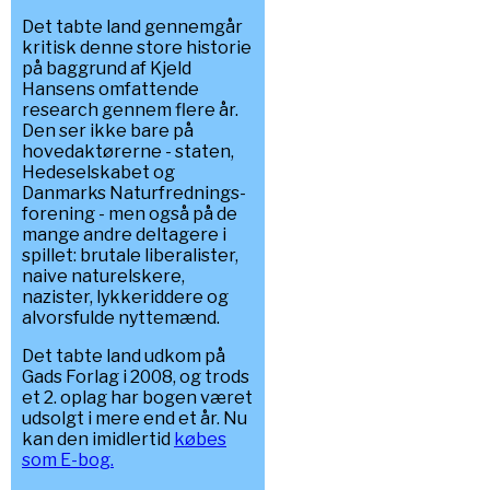
Det tabte land gennemgår
kritisk denne store historie
på baggrund af Kjeld
Hansens omfattende
research gennem flere år.
Den ser ikke bare på
hovedaktørerne - staten,
Hedeselskabet og
Danmarks Naturfrednings-
forening - men også på de
mange andre deltagere i
spillet: brutale liberalister,
naive naturelskere,
nazister, lykkeriddere og
alvorsfulde nyttemænd.
Det tabte land udkom på
Gads Forlag i 2008, og trods
et 2. oplag har bogen været
udsolgt i mere end et år. Nu
kan den imidlertid
købes
som E-bog.