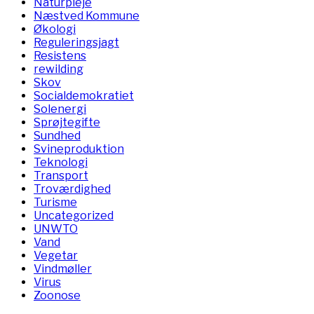
Naturpleje
Næstved Kommune
Økologi
Reguleringsjagt
Resistens
rewilding
Skov
Socialdemokratiet
Solenergi
Sprøjtegifte
Sundhed
Svineproduktion
Teknologi
Transport
Troværdighed
Turisme
Uncategorized
UNWTO
Vand
Vegetar
Vindmøller
Virus
Zoonose