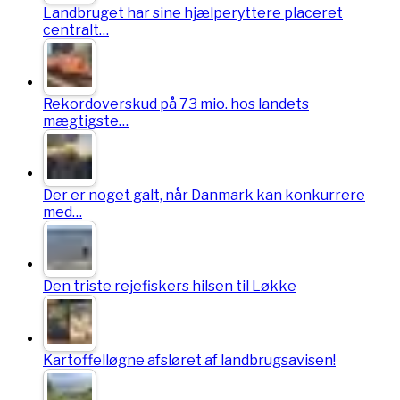
Landbruget har sine hjælperyttere placeret
centralt…
Rekordoverskud på 73 mio. hos landets
mægtigste…
Der er noget galt, når Danmark kan konkurrere
med…
Den triste rejefiskers hilsen til Løkke
Kartoffelløgne afsløret af landbrugsavisen!