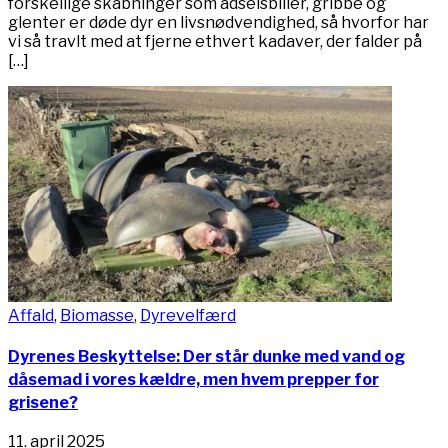
forskellige skabninger som ådselsbiller, gribbe og
glenter er døde dyr en livsnødvendighed, så hvorfor har
vi så travlt med at fjerne ethvert kadaver, der falder på
[…]
Affald
,
Biomasse
,
Dyrevelfærd
Dyrenes Beskyttelse: Der står dunke med vand og
dåsemad i vores kældre, men hvem prepper for
grisene?
11. april 2025