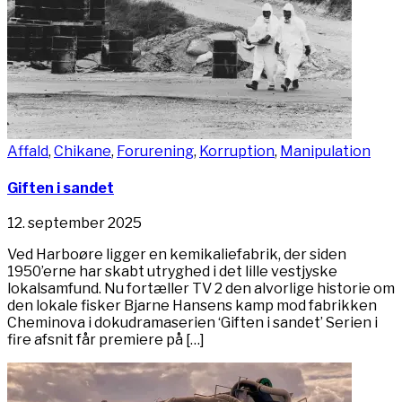
Affald
,
Chikane
,
Forurening
,
Korruption
,
Manipulation
Giften i sandet
12. september 2025
Ved Harboøre ligger en kemikaliefabrik, der siden
1950’erne har skabt utryghed i det lille vestjyske
lokalsamfund. Nu fortæller TV 2 den alvorlige historie om
den lokale fisker Bjarne Hansens kamp mod fabrikken
Cheminova i dokudramaserien ‘Giften i sandet’ Serien i
fire afsnit får premiere på […]