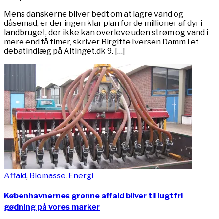
Mens danskerne bliver bedt om at lagre vand og
dåsemad, er der ingen klar plan for de millioner af dyr i
landbruget, der ikke kan overleve uden strøm og vand i
mere end få timer, skriver Birgitte Iversen Damm i et
debatindlæg på Altinget.dk 9. […]
Affald
,
Biomasse
,
Energi
Københavnernes grønne affald bliver til lugtfri
gødning på vores marker