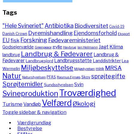
Tags
"Hele Svineriet"
Antibiotika
Biodiversitet
Covid-19
Dyremishandling
Ejendomsforhold
Danish Crown
Eksport
Forskning
Fødevareministeriet
EU
fisk
Jagt
Klima
gylle
Godsejervælde
Havbrug
Greenpeace
Ian Heilmann
Landbrug & Fødevarer
Landbrug &
landbrug
Fødevarer
Landbrugsstøtte
Landdistrikter
Landbrugsjord
Lea
Miljøbeskyttelse
MRSA
Wermelin
mink
Miljøstyrelsen
Natur
sprøjtegifte
PFAS
Skov
Naturstyrelsen
Rasmus Ejrnæs
Sprøjtemidler
Svin
Sundsstyrelsen
Troværdighed
Svineproduktion
Velfærd
Økologi
Turisme
Vandløb
Toggle sidebar & navigation
Værdigrundlag
Bestyrelse