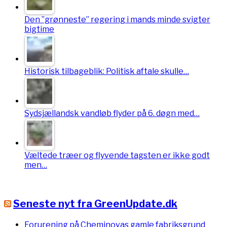
Den ”grønneste” regering i mands minde svigter
bigtime
Historisk tilbageblik: Politisk aftale skulle…
Sydsjællandsk vandløb flyder på 6. døgn med…
Væltede træer og flyvende tagsten er ikke godt
men…
Seneste nyt fra GreenUpdate.dk
Forurening på Cheminovas gamle fabriksgrund