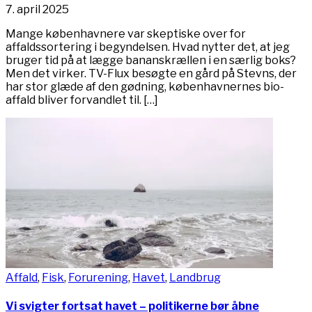
7. april 2025
Mange københavnere var skeptiske over for
affaldssortering i begyndelsen. Hvad nytter det, at jeg
bruger tid på at lægge bananskrællen i en særlig boks?
Men det virker. TV-Flux besøgte en gård på Stevns, der
har stor glæde af den gødning, københavnernes bio-
affald bliver forvandlet til. […]
Affald
,
Fisk
,
Forurening
,
Havet
,
Landbrug
Vi svigter fortsat havet – politikerne bør åbne