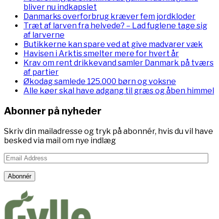
bliver nu indkapslet
Danmarks overforbrug kræver fem jordkloder
Træt af larven fra helvede? – Lad fuglene tage sig
af larverne
Butikkerne kan spare ved at give madvarer væk
Havisen i Arktis smelter mere for hvert år
Krav om rent drikkevand samler Danmark på tværs
af partier
Økodag samlede 125.000 børn og voksne
Alle køer skal have adgang til græs og åben himmel
Abonner på nyheder
Skriv din mailadresse og tryk på abonnér, hvis du vil have
besked via mail om nye indlæg
Email
Address
Abonnér