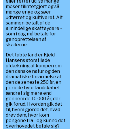
eller rettet ud, så mange
moser tilintetgjort og så
mange enge og søer
udtørret og kultiveret. Alt
sammen betalt af de
almindelige skatteydere -
som i dag må betale for
genoprettelsen af
skaderne.
Det tabte land er Kjeld
Hansens storstilede
afdækning af kampen om
den danske natur og den
dramatiske forarmelse af
den de seneste 250 år, en
periode hvor landskabet
ændret sig mere end
gennem de 10.000 år, der
gik forud. Hvordan gik det
til, hvem gjorde det, hvad
drev dem, hvor kom
pengene fra - og kunne det
overhovedet betale sig?