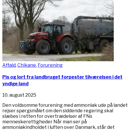
Affald
,
Chikane
,
Forurening
Pis og lort fra landbruget forpester tilværelsen i det
yndige land
10. august 2025
Den voldsomme forurening med ammoniak ude på landet
rejser spørgsmålet om den siddende regering skal
slæbes i retten for overtrædelser af FNs
menneskerettigheder Når man ser på
ammoniakindholdet i luften over Danmark, står det