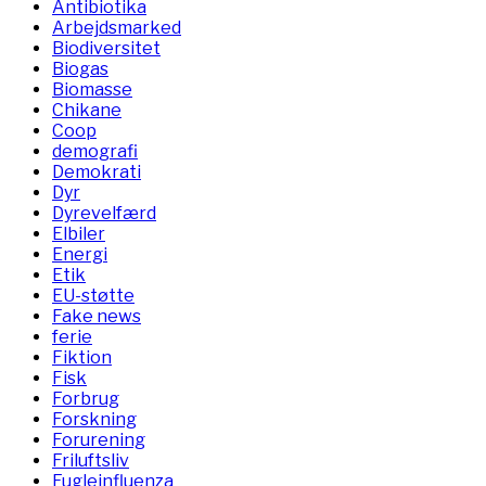
Antibiotika
Arbejdsmarked
Biodiversitet
Biogas
Biomasse
Chikane
Coop
demografi
Demokrati
Dyr
Dyrevelfærd
Elbiler
Energi
Etik
EU-støtte
Fake news
ferie
Fiktion
Fisk
Forbrug
Forskning
Forurening
Friluftsliv
Fugleinfluenza