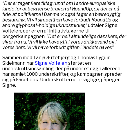
“Der er taget flere tiltag rundt om i andre europæiske
lande for at begrænse brugen af RoundUp, og det er på
tide, at politikerne i Danmark også tager en bæredygtig
beslutning. Vi vil simpelthen have forbudt RoundUp og
andre glyphosat-holdige ukrudsmidler,”
udtaler Signe
Voltelen, der er en af initiativtagerne til
borgerkampagnen.
”Det er helt almindelige danskere, der
siger fra nu. Vi vil ikke have gift i vores drikkevand og i
vores børn. Vi vil have forbudt giften i landets haver.”
Sammen med Tanja Ærtebjerg og Thomas Lygum
Sidelmann har
Signe Voltelen
startet en
underskriftsindsamling, der på under et døgn allerede
har samlet 1000 underskrifter, og kampagnen spreder
sig på Facebook. Underskrifterne er vigtige, påpeger
Signe.