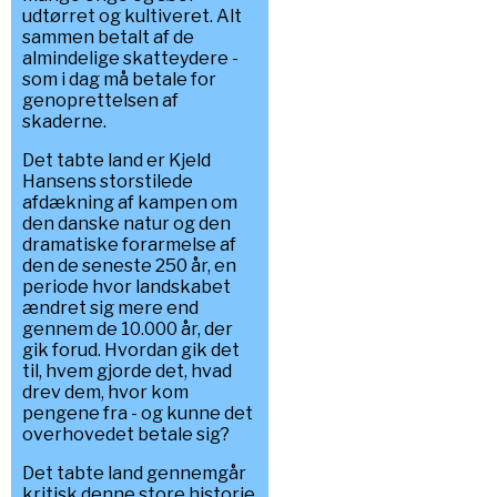
udtørret og kultiveret. Alt
sammen betalt af de
almindelige skatteydere -
som i dag må betale for
genoprettelsen af
skaderne.
Det tabte land er Kjeld
Hansens storstilede
afdækning af kampen om
den danske natur og den
dramatiske forarmelse af
den de seneste 250 år, en
periode hvor landskabet
ændret sig mere end
gennem de 10.000 år, der
gik forud. Hvordan gik det
til, hvem gjorde det, hvad
drev dem, hvor kom
pengene fra - og kunne det
overhovedet betale sig?
Det tabte land gennemgår
kritisk denne store historie