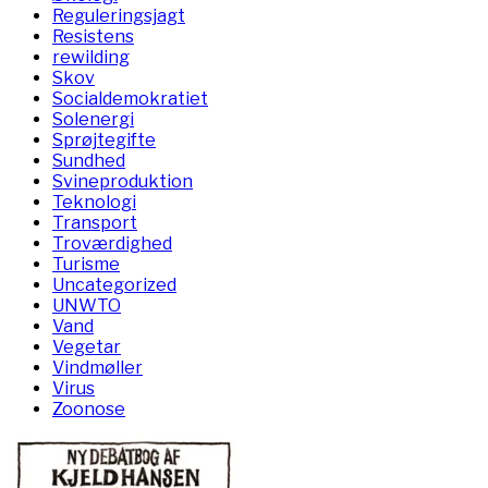
Reguleringsjagt
Resistens
rewilding
Skov
Socialdemokratiet
Solenergi
Sprøjtegifte
Sundhed
Svineproduktion
Teknologi
Transport
Troværdighed
Turisme
Uncategorized
UNWTO
Vand
Vegetar
Vindmøller
Virus
Zoonose