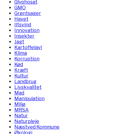
Glyphosat
GMO
Grøntsager
Havet
Iltsvind
Innovation
Insekter
Jagt
Kartoffelavl
Klima
Korruption
Kød
Kræft
Kultur
Landbrug
Livskvalitet
Mad
Manipulation
Miljø
MRSA
Natur
Naturpleje
Næstved Kommune
Økologi