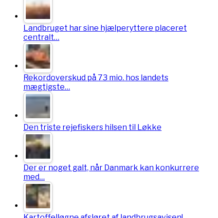
Landbruget har sine hjælperyttere placeret
centralt…
Rekordoverskud på 73 mio. hos landets
mægtigste…
Den triste rejefiskers hilsen til Løkke
Der er noget galt, når Danmark kan konkurrere
med…
Kartoffelløgne afsløret af landbrugsavisen!