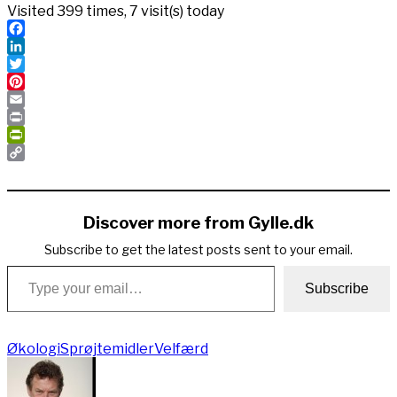
Visited 399 times, 7 visit(s) today
Facebook
LinkedIn
Twitter
Pinterest
Email
Print
PrintFriendly
Copy
Link
Discover more from Gylle.dk
Subscribe to get the latest posts sent to your email.
Type your email…
Subscribe
Økologi
Sprøjtemidler
Velfærd