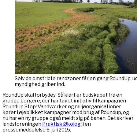
Selv de omstridte randzoner får en gang RoundUp, u
myndighed griber ind.
RoundUp skal forbydes. Så klart er budskabet fra en
gruppe borgere, der har taget initiativ til kampagnen
RoundUp Stop! Vandværker og miljøorganisationer
kører i øjeblikket kampagner mod brug af Roundup, og
nu har en ny gruppe også meldt sig på banen. Det skriver
landsforeningen
Praktisk Økologi
i en
pressemeddelelse 6. juli 2015.