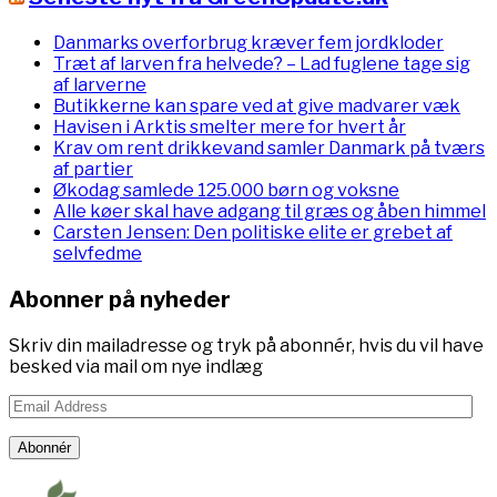
Danmarks overforbrug kræver fem jordkloder
Træt af larven fra helvede? – Lad fuglene tage sig
af larverne
Butikkerne kan spare ved at give madvarer væk
Havisen i Arktis smelter mere for hvert år
Krav om rent drikkevand samler Danmark på tværs
af partier
Økodag samlede 125.000 børn og voksne
Alle køer skal have adgang til græs og åben himmel
Carsten Jensen: Den politiske elite er grebet af
selvfedme
Abonner på nyheder
Skriv din mailadresse og tryk på abonnér, hvis du vil have
besked via mail om nye indlæg
Email
Address
Abonnér