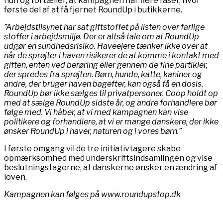
hun og fortæller, at kampagnen har flere faser, hvor
første del af at få fjernet RoundUp i butikkerne.
”Arbejdstilsynet har sat giftstoffet på listen over farlige
stoffer i arbejdsmiljø. Der er altså tale om at RoundUp
udgør en sundhedsrisiko. Haveejere tænker ikke over at
når de sprøjter i haven risikerer de at komme i kontakt med
giften, enten ved berøring eller gennem de fine partikler,
der spredes fra sprøjten. Børn, hunde, katte, kaniner og
andre, der bruger haven bagefter, kan også få en dosis.
RoundUp bør ikke sælges til privatpersoner. Coop holdt op
med at sælge RoundUp sidste år, og andre forhandlere bør
følge med. Vi håber, at vi med kampagnen kan vise
politikere og forhandlere, at vi er mange danskere, der ikke
ønsker RoundUp i haver, naturen og i vores børn.”
I første omgang vil de tre initiativtagere skabe
opmærksomhed med underskriftsindsamlingen og vise
beslutningstagerne, at danskerne ønsker en ændring af
loven.
Kampagnen kan følges på www.roundupstop.dk