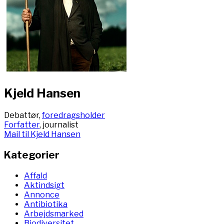
Kjeld Hansen
Debattør,
foredragsholder
Forfatter
, journalist
Mail til Kjeld Hansen
Kategorier
Affald
Aktindsigt
Annonce
Antibiotika
Arbejdsmarked
Biodiversitet