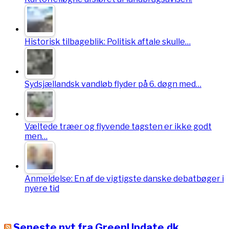
Historisk tilbageblik: Politisk aftale skulle…
Sydsjællandsk vandløb flyder på 6. døgn med…
Væltede træer og flyvende tagsten er ikke godt
men…
Anmeldelse: En af de vigtigste danske debatbøger i
nyere tid
Seneste nyt fra GreenUpdate.dk