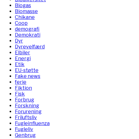
Biogas
Biomasse
Chikane
Coop
demografi
Demokrati
Dyr
Dyrevelfærd
Elbiler
Energi
Etik
EU-støtte
Fake news
ferie
Fiktion
Fisk
Forbrug
Forskning
Forurening
Friluftsliv
Fugleinfluenza
Fugleliv
Genbrug