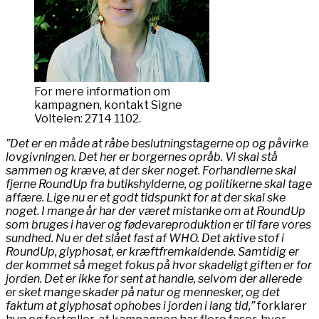
For mere information om
kampagnen, kontakt Signe
Voltelen: 2714 1102.
”Det er en måde at råbe beslutningstagerne op og påvirke
lovgivningen. Det her er borgernes opråb. Vi skal stå
sammen og kræve, at der sker noget. Forhandlerne skal
fjerne RoundUp fra butikshylderne, og politikerne skal tage
affære. Lige nu er et godt tidspunkt for at der skal ske
noget. I mange år har der været mistanke om at RoundUp
som bruges i haver og fødevareproduktion er til fare vores
sundhed. Nu er det slået fast af WHO. Det aktive stof i
RoundUp, glyphosat, er kræftfremkaldende. Samtidig er
der kommet så meget fokus på hvor skadeligt giften er for
jorden. Det er ikke for sent at handle, selvom der allerede
er sket mange skader på natur og mennesker, og det
faktum at glyphosat ophobes i jorden i lang tid,”
forklarer