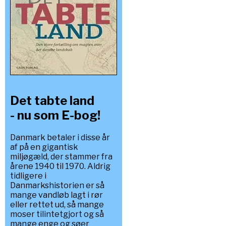
Det tabte land
- nu som E-bog!
Danmark betaler i disse år
af på en gigantisk
miljøgæld, der stammer fra
årene 1940 til 1970. Aldrig
tidligere i
Danmarkshistorien er så
mange vandløb lagt i rør
eller rettet ud, så mange
moser tilintetgjort og så
mange enge og søer