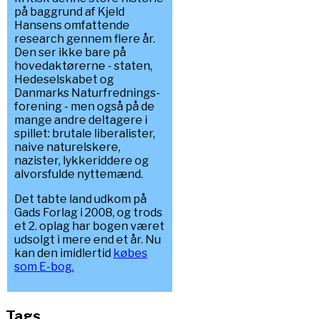
på baggrund af Kjeld
Hansens omfattende
research gennem flere år.
Den ser ikke bare på
hovedaktørerne - staten,
Hedeselskabet og
Danmarks Naturfrednings-
forening - men også på de
mange andre deltagere i
spillet: brutale liberalister,
naive naturelskere,
nazister, lykkeriddere og
alvorsfulde nyttemænd.
Det tabte land udkom på
Gads Forlag i 2008, og trods
et 2. oplag har bogen været
udsolgt i mere end et år. Nu
kan den imidlertid
købes
som E-bog.
Tags