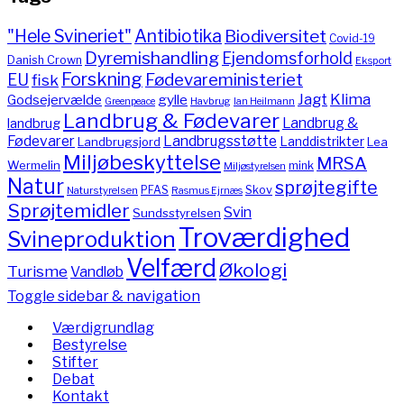
"Hele Svineriet"
Antibiotika
Biodiversitet
Covid-19
Dyremishandling
Ejendomsforhold
Danish Crown
Eksport
Forskning
Fødevareministeriet
EU
fisk
Jagt
Klima
gylle
Godsejervælde
Havbrug
Greenpeace
Ian Heilmann
Landbrug & Fødevarer
Landbrug &
landbrug
Fødevarer
Landbrugsstøtte
Landdistrikter
Landbrugsjord
Lea
Miljøbeskyttelse
MRSA
Wermelin
mink
Miljøstyrelsen
Natur
sprøjtegifte
PFAS
Skov
Naturstyrelsen
Rasmus Ejrnæs
Sprøjtemidler
Svin
Sundsstyrelsen
Troværdighed
Svineproduktion
Velfærd
Økologi
Turisme
Vandløb
Toggle sidebar & navigation
Værdigrundlag
Bestyrelse
Stifter
Debat
Kontakt