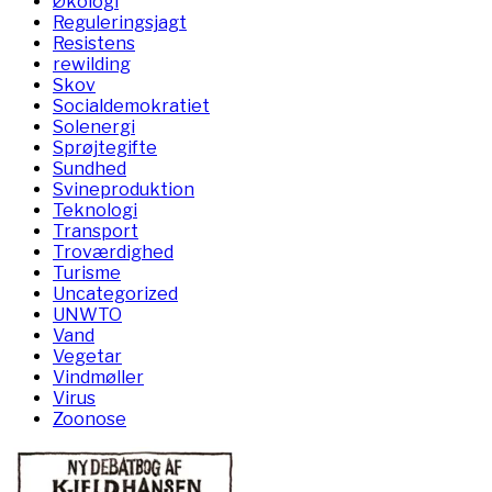
Økologi
Reguleringsjagt
Resistens
rewilding
Skov
Socialdemokratiet
Solenergi
Sprøjtegifte
Sundhed
Svineproduktion
Teknologi
Transport
Troværdighed
Turisme
Uncategorized
UNWTO
Vand
Vegetar
Vindmøller
Virus
Zoonose