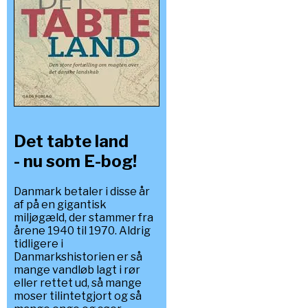
Det tabte land
- nu som E-bog!
Danmark betaler i disse år
af på en gigantisk
miljøgæld, der stammer fra
årene 1940 til 1970. Aldrig
tidligere i
Danmarkshistorien er så
mange vandløb lagt i rør
eller rettet ud, så mange
moser tilintetgjort og så