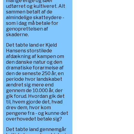
mange enge og søer
udtørret og kultiveret. Alt
sammen betalt af de
almindelige skatteydere -
som i dag må betale for
genoprettelsen af
skaderne.
Det tabte land er Kjeld
Hansens storstilede
afdækning af kampen om
den danske natur og den
dramatiske forarmelse af
den de seneste 250 år, en
periode hvor landskabet
ændret sig mere end
gennem de 10.000 år, der
gik forud. Hvordan gik det
til, hvem gjorde det, hvad
drev dem, hvor kom
pengene fra - og kunne det
overhovedet betale sig?
Det tabte land gennemgår