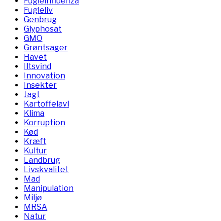
Fugleinfluenza
Fugleliv
Genbrug
Glyphosat
GMO
Grøntsager
Havet
Iltsvind
Innovation
Insekter
Jagt
Kartoffelavl
Klima
Korruption
Kød
Kræft
Kultur
Landbrug
Livskvalitet
Mad
Manipulation
Miljø
MRSA
Natur