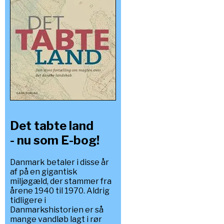
Det tabte land
- nu som E-bog!
Danmark betaler i disse år
af på en gigantisk
miljøgæld, der stammer fra
årene 1940 til 1970. Aldrig
tidligere i
Danmarkshistorien er så
mange vandløb lagt i rør