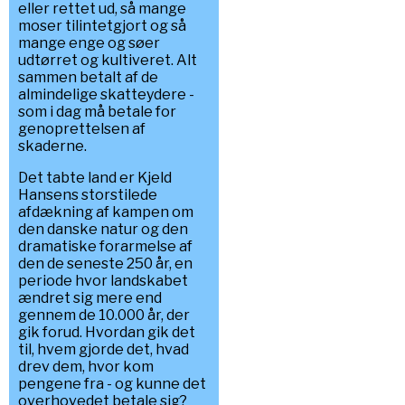
eller rettet ud, så mange
moser tilintetgjort og så
mange enge og søer
udtørret og kultiveret. Alt
sammen betalt af de
almindelige skatteydere -
som i dag må betale for
genoprettelsen af
skaderne.
Det tabte land er Kjeld
Hansens storstilede
afdækning af kampen om
den danske natur og den
dramatiske forarmelse af
den de seneste 250 år, en
periode hvor landskabet
ændret sig mere end
gennem de 10.000 år, der
gik forud. Hvordan gik det
til, hvem gjorde det, hvad
drev dem, hvor kom
pengene fra - og kunne det
overhovedet betale sig?