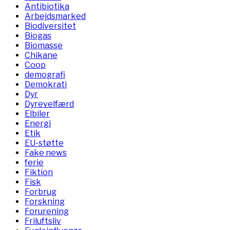
Antibiotika
Arbejdsmarked
Biodiversitet
Biogas
Biomasse
Chikane
Coop
demografi
Demokrati
Dyr
Dyrevelfærd
Elbiler
Energi
Etik
EU-støtte
Fake news
ferie
Fiktion
Fisk
Forbrug
Forskning
Forurening
Friluftsliv