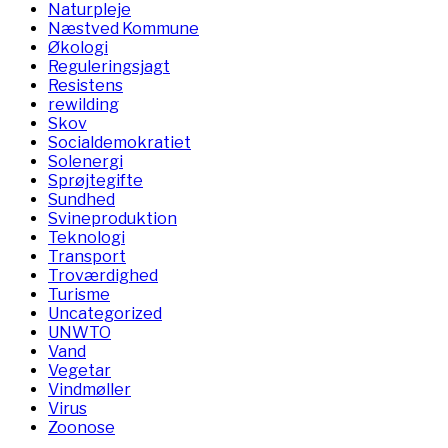
Naturpleje
Næstved Kommune
Økologi
Reguleringsjagt
Resistens
rewilding
Skov
Socialdemokratiet
Solenergi
Sprøjtegifte
Sundhed
Svineproduktion
Teknologi
Transport
Troværdighed
Turisme
Uncategorized
UNWTO
Vand
Vegetar
Vindmøller
Virus
Zoonose