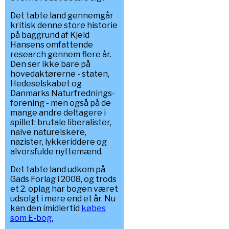
Det tabte land gennemgår
kritisk denne store historie
på baggrund af Kjeld
Hansens omfattende
research gennem flere år.
Den ser ikke bare på
hovedaktørerne - staten,
Hedeselskabet og
Danmarks Naturfrednings-
forening - men også på de
mange andre deltagere i
spillet: brutale liberalister,
naive naturelskere,
nazister, lykkeriddere og
alvorsfulde nyttemænd.
Det tabte land udkom på
Gads Forlag i 2008, og trods
et 2. oplag har bogen været
udsolgt i mere end et år. Nu
kan den imidlertid
købes
som E-bog.