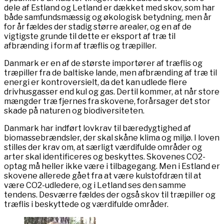
dele af Estland og Letland er dækket med skov, som har
både samfundsmæssig og økologisk betydning, men år
for år fældes der stadig større arealer, og en af de
vigtigste grunde til dette er eksport af træ til
afbrænding i form af træflis og træpiller.
Danmark er en af de største importører af træflis og
træpiller fra de baltiske lande, men afbrænding af træ til
energi er kontroversielt, da det kan udlede flere
drivhusgasser end kul og gas. Dertil kommer, at når store
mængder træ fjernes fra skovene, forårsager det stor
skade på naturen og biodiversiteten.
Danmark har indført lovkrav til bæredygtighed af
biomassebrændsler, der skal skåne klima og miljø. I loven
stilles der krav om, at særligt værdifulde områder og
arter skal identificeres og beskyttes. Skovenes CO2-
optag må heller ikke være i tilbagegang. Men i Estland er
skovene allerede gået fra at være kulstofdræn til at
være CO2-udledere, og i Letland ses den samme
tendens. Desværre fældes der også skov til træpiller og
træflis i beskyttede og værdifulde områder.