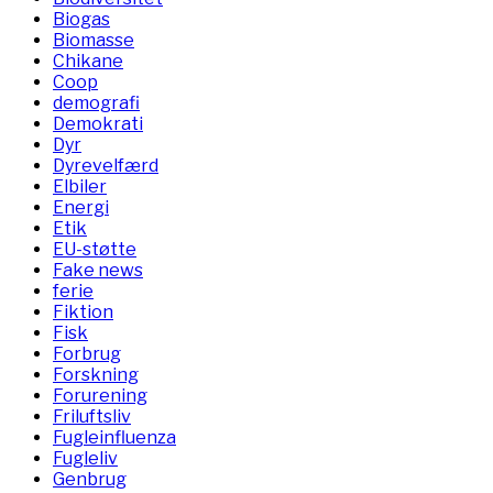
Biogas
Biomasse
Chikane
Coop
demografi
Demokrati
Dyr
Dyrevelfærd
Elbiler
Energi
Etik
EU-støtte
Fake news
ferie
Fiktion
Fisk
Forbrug
Forskning
Forurening
Friluftsliv
Fugleinfluenza
Fugleliv
Genbrug