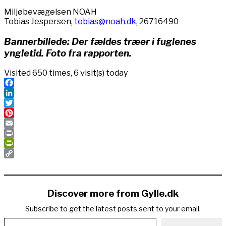
Miljøbevægelsen NOAH
Tobias Jespersen,
tobias@noah.dk
, 26716490
Bannerbillede: Der fældes træer i fuglenes
yngletid. Foto fra rapporten.
Visited 650 times, 6 visit(s) today
Facebook
LinkedIn
Twitter
Pinterest
Email
Print
PrintFriendly
Copy
Link
Discover more from Gylle.dk
Subscribe to get the latest posts sent to your email.
Type your email…