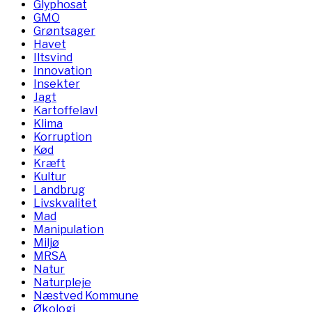
Glyphosat
GMO
Grøntsager
Havet
Iltsvind
Innovation
Insekter
Jagt
Kartoffelavl
Klima
Korruption
Kød
Kræft
Kultur
Landbrug
Livskvalitet
Mad
Manipulation
Miljø
MRSA
Natur
Naturpleje
Næstved Kommune
Økologi