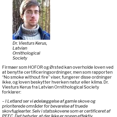
Dr. Viesturs Kerus,
Latvian
Ornithological
Society
Firmaer som HOFOR og Ørsted kan overholde loven ved
at benytte certificeringsordninger, men som rapporten
“No smoke without fire” viser, fungerer disse ordninger
ikke, og loven beskytter hverken natur eller klima. Dr.
Viesturs Kerus fra Latvian Ornithological Society
forklarer:
– I Letland ser vi ødelæggelse af gamle skove og
prioriterede områder for bevarelse af truede
skovfuglearter. Selv i statsskovene som er certificeret af
PEFC. Det betyder, at der ikke er nogen effektiv