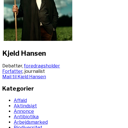
Kjeld Hansen
Debattør,
foredragsholder
Forfatter
, journalist
Mail til Kjeld Hansen
Kategorier
Affald
Aktindsigt
Annonce
Antibiotika
Arbejdsmarked
Biodiversitet