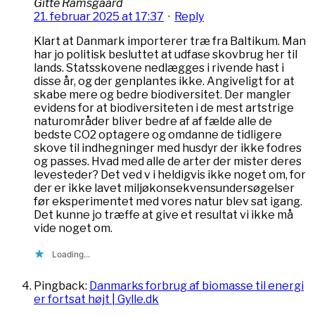
Gitte Ramsgaard
21. februar 2025 at 17:37
·
Reply
Klart at Danmark importerer træ fra Baltikum. Man
har jo politisk besluttet at udfase skovbrug her til
lands. Statsskovene nedlægges i rivende hast i
disse år, og der genplantes ikke. Angiveligt for at
skabe mere og bedre biodiversitet. Der mangler
evidens for at biodiversiteten i de mest artstrige
naturområder bliver bedre af af fælde alle de
bedste CO2 optagere og omdanne de tidligere
skove til indhegninger med husdyr der ikke fodres
og passes. Hvad med alle de arter der mister deres
levesteder? Det ved v i heldigvis ikke noget om, for
der er ikke lavet miljøkonsekvensundersøgelser
før eksperimentet med vores natur blev sat igang.
Det kunne jo træffe at give et resultat vi ikke må
vide noget om.
Loading...
Pingback:
Danmarks forbrug af biomasse til energi
er fortsat højt | Gylle.dk