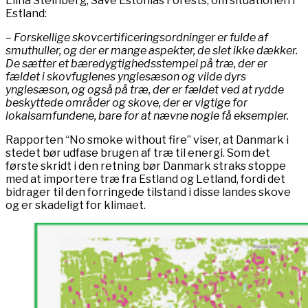
Liina Steinberg, Save Estonias Forests, om situationen i
Estland:
– Forskellige skovcertificeringsordninger er fulde af
smuthuller, og der er mange aspekter, de slet ikke dækker.
De sætter et bæredygtighedsstempel på træ, der er
fældet i skovfuglenes ynglesæson og vilde dyrs
ynglesæson, og også på træ, der er fældet ved at rydde
beskyttede områder og skove, der er vigtige for
lokalsamfundene, bare for at nævne nogle få eksempler.
Rapporten “No smoke without fire” viser, at Danmark i
stedet bør udfase brugen af træ til energi. Som det
første skridt i den retning bør Danmark straks stoppe
med at importere træ fra Estland og Letland, fordi det
bidrager til den forringede tilstand i disse landes skove
og er skadeligt for klimaet.