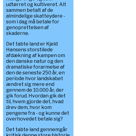
udtørret og kultiveret. Alt
sammen betalt af de
almindelige skatteydere -
som i dag må betale for
genoprettelsen af
skaderne.
Det tabte land er Kjeld
Hansens storstilede
afdækning af kampen om
den danske natur og den
dramatiske forarmelse af
den de seneste 250 år, en
periode hvor landskabet
ændret sig mere end
gennem de 10.000 år, der
gik forud. Hvordan gik det
til, hvem gjorde det, hvad
drev dem, hvor kom
pengene fra - og kunne det
overhovedet betale sig?
Det tabte land gennemgår
kritisk denne store historie