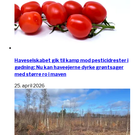
Haveselskabet gik til kamp mod pesticidrester i
gødning: Nu kan haveejerne dyrke grøntsager
med større ro i maven
25. april 2026