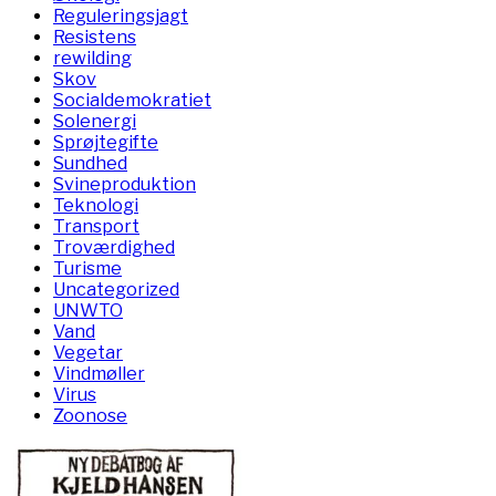
Reguleringsjagt
Resistens
rewilding
Skov
Socialdemokratiet
Solenergi
Sprøjtegifte
Sundhed
Svineproduktion
Teknologi
Transport
Troværdighed
Turisme
Uncategorized
UNWTO
Vand
Vegetar
Vindmøller
Virus
Zoonose