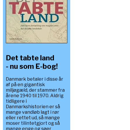
Det tabte land
- nu som E-bog!
Danmark betaler i disse år
af på en gigantisk
miljøgæld, der stammer fra
årene 1940 til 1970. Aldrig
tidligere i
Danmarkshistorien er så
mange vandløb lagt i rør
eller rettet ud, så mange
moser tilintetgjort og så
mange enge og søer