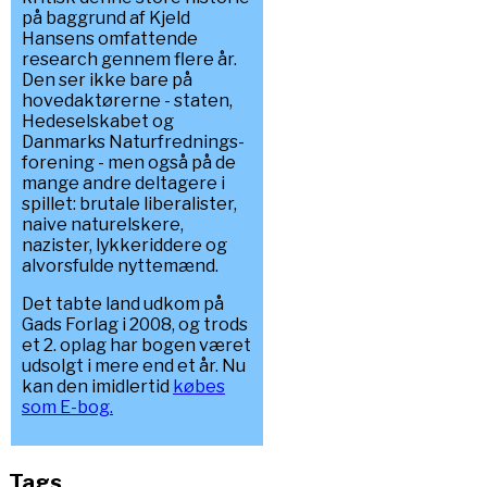
på baggrund af Kjeld
Hansens omfattende
research gennem flere år.
Den ser ikke bare på
hovedaktørerne - staten,
Hedeselskabet og
Danmarks Naturfrednings-
forening - men også på de
mange andre deltagere i
spillet: brutale liberalister,
naive naturelskere,
nazister, lykkeriddere og
alvorsfulde nyttemænd.
Det tabte land udkom på
Gads Forlag i 2008, og trods
et 2. oplag har bogen været
udsolgt i mere end et år. Nu
kan den imidlertid
købes
som E-bog.
Tags