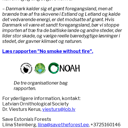
– Danmark kalder sig et grønt foregangsland, men at
brænde træ af fra skovene i Estland og Letland og kalde
det vedvarende energi, er det modsatte af grønt. Hvis
Danmark vil være et sandt foregangsland, bør vi stoppe
importen af træ fra de baltiske lande og andre steder, der
lider stor skade, og vælge reelle bæredygtige løsninger i
stedet, der gavner klimaet og naturen.
Læs rapporten ”No smoke without fire”.
De tre organisationer bag
rapporten.
For yderligere information, kontakt:
Latvian Ornithological Society
Dr. Viesturs Kerus,
viesturs@lob.lv
Save Estonia’s Forests
Liina Steinberg,
liina@savetheforest.ee
, +3725160146