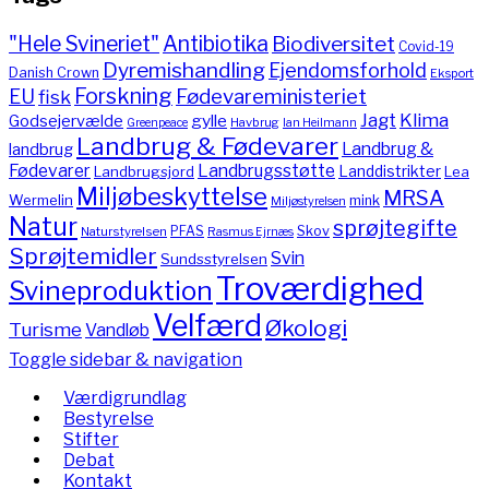
"Hele Svineriet"
Antibiotika
Biodiversitet
Covid-19
Dyremishandling
Ejendomsforhold
Danish Crown
Eksport
Forskning
Fødevareministeriet
EU
fisk
Jagt
Klima
gylle
Godsejervælde
Havbrug
Greenpeace
Ian Heilmann
Landbrug & Fødevarer
Landbrug &
landbrug
Fødevarer
Landbrugsstøtte
Landdistrikter
Landbrugsjord
Lea
Miljøbeskyttelse
MRSA
Wermelin
mink
Miljøstyrelsen
Natur
sprøjtegifte
PFAS
Skov
Naturstyrelsen
Rasmus Ejrnæs
Sprøjtemidler
Svin
Sundsstyrelsen
Troværdighed
Svineproduktion
Velfærd
Økologi
Turisme
Vandløb
Toggle sidebar & navigation
Værdigrundlag
Bestyrelse
Stifter
Debat
Kontakt