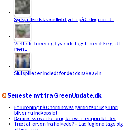
Sydsjællandsk vandløb flyder på 6. døgn med…
Væltede træer og flyvende tagsten er ikke godt
men…
Slutspillet er indledt for det danske svin
Seneste nyt fra GreenUpdate.dk
Forurening på Cheminovas gamle fabriksgrund
bliver nu indkapslet
Danmarks overforbrug kræver fem jordkloder
Træt af larven fra helvede? – Lad fuglene tage sig
af larverne