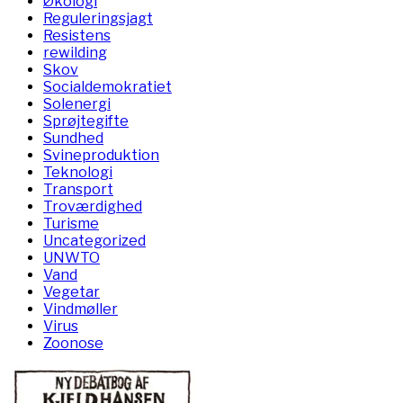
Økologi
Reguleringsjagt
Resistens
rewilding
Skov
Socialdemokratiet
Solenergi
Sprøjtegifte
Sundhed
Svineproduktion
Teknologi
Transport
Troværdighed
Turisme
Uncategorized
UNWTO
Vand
Vegetar
Vindmøller
Virus
Zoonose