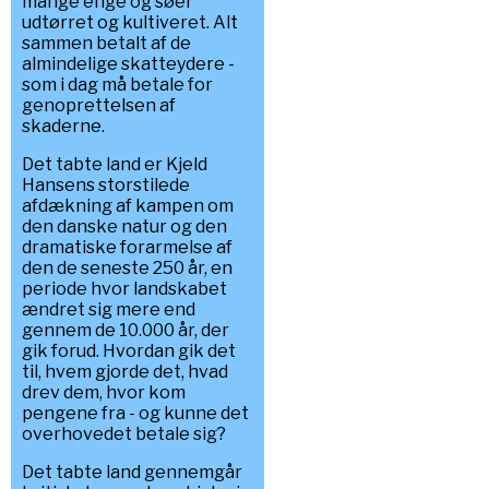
mange enge og søer
udtørret og kultiveret. Alt
sammen betalt af de
almindelige skatteydere -
som i dag må betale for
genoprettelsen af
skaderne.
Det tabte land er Kjeld
Hansens storstilede
afdækning af kampen om
den danske natur og den
dramatiske forarmelse af
den de seneste 250 år, en
periode hvor landskabet
ændret sig mere end
gennem de 10.000 år, der
gik forud. Hvordan gik det
til, hvem gjorde det, hvad
drev dem, hvor kom
pengene fra - og kunne det
overhovedet betale sig?
Det tabte land gennemgår