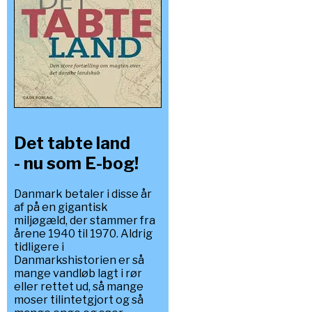
Det tabte land
- nu som E-bog!
Danmark betaler i disse år
af på en gigantisk
miljøgæld, der stammer fra
årene 1940 til 1970. Aldrig
tidligere i
Danmarkshistorien er så
mange vandløb lagt i rør
eller rettet ud, så mange
moser tilintetgjort og så