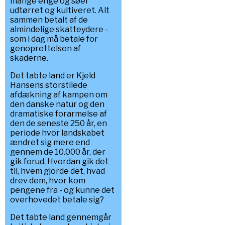
mange enge og søer
udtørret og kultiveret. Alt
sammen betalt af de
almindelige skatteydere -
som i dag må betale for
genoprettelsen af
skaderne.
Det tabte land er Kjeld
Hansens storstilede
afdækning af kampen om
den danske natur og den
dramatiske forarmelse af
den de seneste 250 år, en
periode hvor landskabet
ændret sig mere end
gennem de 10.000 år, der
gik forud. Hvordan gik det
til, hvem gjorde det, hvad
drev dem, hvor kom
pengene fra - og kunne det
overhovedet betale sig?
Det tabte land gennemgår