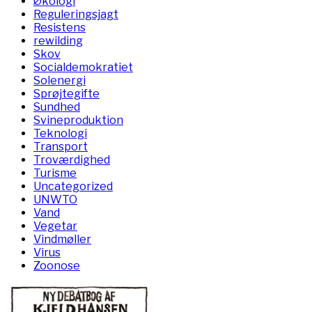
Økologi
Reguleringsjagt
Resistens
rewilding
Skov
Socialdemokratiet
Solenergi
Sprøjtegifte
Sundhed
Svineproduktion
Teknologi
Transport
Troværdighed
Turisme
Uncategorized
UNWTO
Vand
Vegetar
Vindmøller
Virus
Zoonose