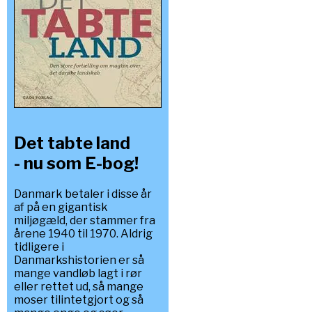
Det tabte land
- nu som E-bog!
Danmark betaler i disse år
af på en gigantisk
miljøgæld, der stammer fra
årene 1940 til 1970. Aldrig
tidligere i
Danmarkshistorien er så
mange vandløb lagt i rør
eller rettet ud, så mange
moser tilintetgjort og så