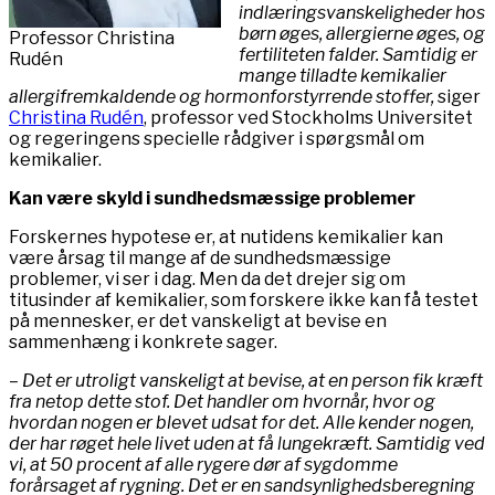
indlæringsvanskeligheder hos
børn øges, allergierne øges, og
Professor Christina
fertiliteten falder. Samtidig er
Rudén
mange tilladte kemikalier
allergifremkaldende og hormonforstyrrende stoffer,
siger
Christina Rudén
, professor ved Stockholms Universitet
og regeringens specielle rådgiver i spørgsmål om
kemikalier.
Kan være skyld i sundhedsmæssige problemer
Forskernes hypotese er, at nutidens kemikalier kan
være årsag til mange af de sundhedsmæssige
problemer, vi ser i dag. Men da det drejer sig om
titusinder af kemikalier, som forskere ikke kan få testet
på mennesker, er det vanskeligt at bevise en
sammenhæng i konkrete sager.
– Det er utroligt vanskeligt at bevise, at en person fik kræft
fra netop dette stof. Det handler om hvornår, hvor og
hvordan nogen er blevet udsat for det. Alle kender nogen,
der har røget hele livet uden at få lungekræft. Samtidig ved
vi, at 50 procent af alle rygere dør af sygdomme
forårsaget af rygning. Det er en sandsynlighedsberegning