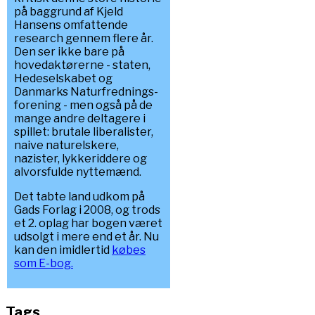
på baggrund af Kjeld
Hansens omfattende
research gennem flere år.
Den ser ikke bare på
hovedaktørerne - staten,
Hedeselskabet og
Danmarks Naturfrednings-
forening - men også på de
mange andre deltagere i
spillet: brutale liberalister,
naive naturelskere,
nazister, lykkeriddere og
alvorsfulde nyttemænd.
Det tabte land udkom på
Gads Forlag i 2008, og trods
et 2. oplag har bogen været
udsolgt i mere end et år. Nu
kan den imidlertid
købes
som E-bog.
Tags