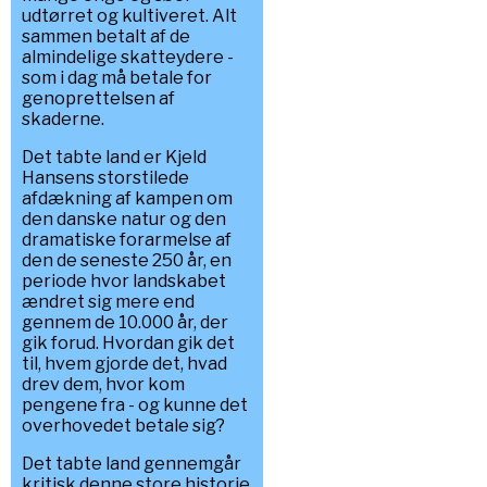
udtørret og kultiveret. Alt
sammen betalt af de
almindelige skatteydere -
som i dag må betale for
genoprettelsen af
skaderne.
Det tabte land er Kjeld
Hansens storstilede
afdækning af kampen om
den danske natur og den
dramatiske forarmelse af
den de seneste 250 år, en
periode hvor landskabet
ændret sig mere end
gennem de 10.000 år, der
gik forud. Hvordan gik det
til, hvem gjorde det, hvad
drev dem, hvor kom
pengene fra - og kunne det
overhovedet betale sig?
Det tabte land gennemgår
kritisk denne store historie