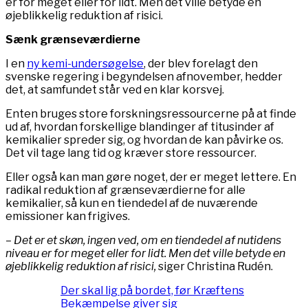
er for meget eller for lidt. Men det ville betyde en
øjeblikkelig reduktion af risici.
Sænk grænseværdierne
I en
ny kemi-undersøgelse
, der blev forelagt den
svenske regering i begyndelsen af ​​november, hedder
det, at samfundet står ved en klar korsvej.
Enten bruges store forskningsressourcerne på at finde
ud af, hvordan forskellige blandinger af titusinder af
kemikalier spreder sig, og hvordan de kan påvirke os.
Det vil tage lang tid og kræver store ressourcer.
Eller også kan man gøre noget, der er meget lettere. En
radikal reduktion af grænseværdierne for alle
kemikalier, så kun en tiendedel af de nuværende
emissioner kan frigives.
– Det er et skøn, ingen ved, om en tiendedel af nutidens
niveau er for meget eller for lidt. Men det ville betyde en
øjeblikkelig reduktion af risici,
siger Christina Rudén.
Der skal lig på bordet, før Kræftens
Bekæmpelse giver sig