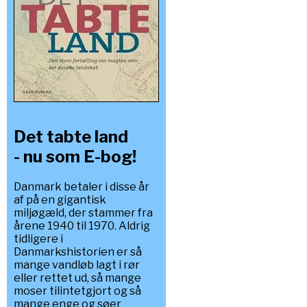
Det tabte land
- nu som E-bog!
Danmark betaler i disse år
af på en gigantisk
miljøgæld, der stammer fra
årene 1940 til 1970. Aldrig
tidligere i
Danmarkshistorien er så
mange vandløb lagt i rør
eller rettet ud, så mange
moser tilintetgjort og så
mange enge og søer