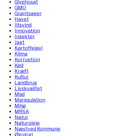
Glyphosat
GMO
Grøntsager
Havet
Iltsvind
Innovation
Insekter
Jagt
Kartoffelavl
Klima
Korruption
Kød
Kræft
Kultur
Landbrug
Livskvalitet
Mad
Manipulation
Miljø
MRSA
Natur
Naturpleje
Næstved Kommune
Økologi