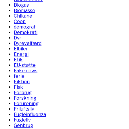
Biogas
Biomasse
Chikane
Coop
demografi
Demokrati
Dyr
Dyrevelfærd
Elbiler
Energi
Etik
EU-støtte
Fake news
ferie
Fiktion
Fisk
Forbrug
Forskning
Forurening
Friluftsliv
Fugleinfluenza
Fugleliv
Genbrug