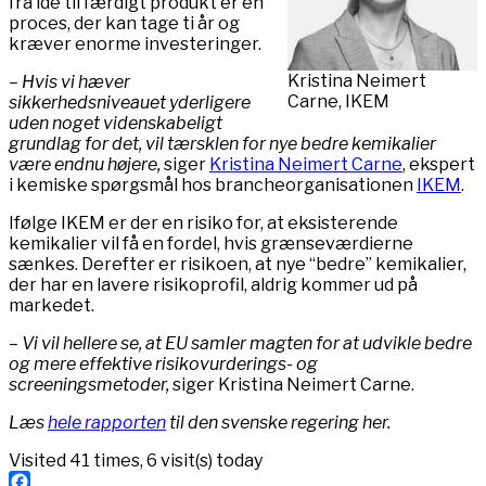
fra idé til færdigt produkt er en
proces, der kan tage ti år og
kræver enorme investeringer.
Kristina Neimert
– Hvis vi hæver
Carne, IKEM
sikkerhedsniveauet yderligere
uden noget videnskabeligt
grundlag for det, vil tærsklen for nye bedre kemikalier
være endnu højere,
siger
Kristina Neimert Carne
, ekspert
i kemiske spørgsmål hos brancheorganisationen
IKEM
.
Ifølge IKEM er der en risiko for, at eksisterende
kemikalier vil få en fordel, hvis grænseværdierne
sænkes. Derefter er risikoen, at nye “bedre” kemikalier,
der har en lavere risikoprofil, aldrig kommer ud på
markedet.
– Vi vil hellere se, at EU samler magten for at udvikle bedre
og mere effektive risikovurderings- og
screeningsmetoder,
siger Kristina Neimert Carne.
Læs
hele rapporten
til den svenske regering her.
Visited 41 times, 6 visit(s) today