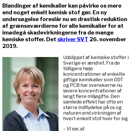
Blandinger af kemikalier kan påvirke os mere
end noget enkelt kemisk stof gør. En ny
undersøgelse foreslår nu en drastisk reduktion
af grænseværdierne for alle kemikalier for at
imødegå skadevirkningerne fra de mange
kemiske stoffer. Det
skriver SVT
26. november
2019.
Udslippet af kemiske stoffer i
Sverige er ændret. Fra de
tidligere høje
koncentrationer af enkelte
giftige kemikalier som DDT
og PCB har svenskerne nu
lavere koncentrationer af
langt flere miljøgifte. Den
samlede effekt har ofte en
større indflydelse på os og
naturen end virkningen af ​​
hvert enkelt stof hver for sig.
– Vi ser, at