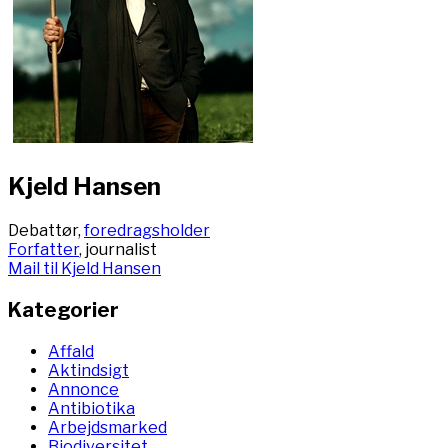
Kjeld Hansen
Debattør,
foredragsholder
Forfatter
, journalist
Mail til Kjeld Hansen
Kategorier
Affald
Aktindsigt
Annonce
Antibiotika
Arbejdsmarked
Biodiversitet