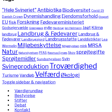
"Hele Svineriet"
Antibiotika
Biodiversitet
Covid-19
Dyremishandling
Ejendomsforhold
Danish Crown
Eksport
Forskning
Fødevareministeriet
EU
fisk
Jagt
Klima
gylle
Godsejervælde
Havbrug
Greenpeace
Ian Heilmann
Landbrug & Fødevarer
Landbrug &
landbrug
Fødevarer
Landbrugsstøtte
Landdistrikter
Landbrugsjord
Lea
Miljøbeskyttelse
MRSA
Wermelin
mink
Miljøstyrelsen
Natur
sprøjtegifte
PFAS
Skov
Naturstyrelsen
Rasmus Ejrnæs
Sprøjtemidler
Svin
Sundsstyrelsen
Troværdighed
Svineproduktion
Velfærd
Økologi
Turisme
Vandløb
Toggle sidebar & navigation
Værdigrundlag
Bestyrelse
Stifter
Debat
Kontakt