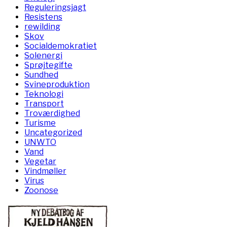
Reguleringsjagt
Resistens
rewilding
Skov
Socialdemokratiet
Solenergi
Sprøjtegifte
Sundhed
Svineproduktion
Teknologi
Transport
Troværdighed
Turisme
Uncategorized
UNWTO
Vand
Vegetar
Vindmøller
Virus
Zoonose