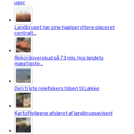
uger
Landbruget har sine hjælperyttere placeret
centralt…
Rekordoverskud på 73 mio. hos landets
mægtigste…
Den triste rejefiskers hilsen til Løkke
Kartoffelløgne afsløret af landbrugsavisen!