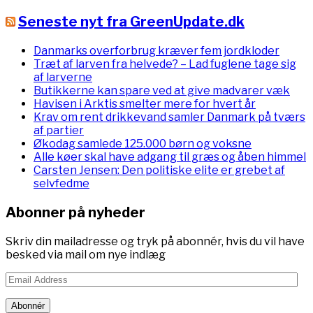
Seneste nyt fra GreenUpdate.dk
Danmarks overforbrug kræver fem jordkloder
Træt af larven fra helvede? – Lad fuglene tage sig
af larverne
Butikkerne kan spare ved at give madvarer væk
Havisen i Arktis smelter mere for hvert år
Krav om rent drikkevand samler Danmark på tværs
af partier
Økodag samlede 125.000 børn og voksne
Alle køer skal have adgang til græs og åben himmel
Carsten Jensen: Den politiske elite er grebet af
selvfedme
Abonner på nyheder
Skriv din mailadresse og tryk på abonnér, hvis du vil have
besked via mail om nye indlæg
Email
Address
Abonnér