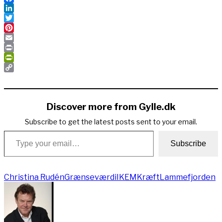
Facebook
LinkedIn
Twitter
Pinterest
Email
Print
PrintFriendly
Copy
Link
Discover more from Gylle.dk
Subscribe to get the latest posts sent to your email.
Type your email…
Subscribe
Christina Rudén
Grænseværdi
IKEM
Kræft
Lammefjorden