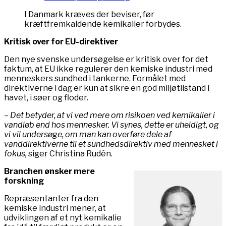
I Danmark kræves der beviser, før
kræftfremkaldende kemikalier forbydes.
Kritisk over for EU-direktiver
Den nye svenske undersøgelse er kritisk over for det
faktum, at EU ikke regulerer den kemiske industri med
menneskers sundhed i tankerne. Formålet med
direktiverne i dag er kun at sikre en god miljøtilstand i
havet, i søer og floder.
– Det betyder, at vi ved mere om risikoen ved kemikalier i
vandløb end hos mennesker. Vi synes, dette er uheldigt, og
vi vil undersøge, om man kan overføre dele af
vanddirektiverne til et sundhedsdirektiv med mennesket i
fokus,
siger Christina Rudén.
Branchen ønsker mere
forskning
Repræsentanter fra den
kemiske industri mener, at
udviklingen af ​​et nyt kemikalie