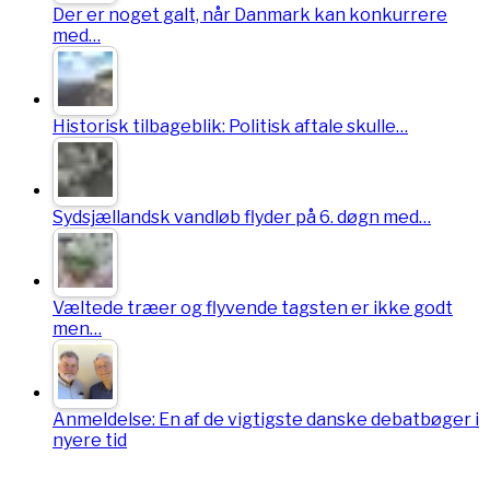
Der er noget galt, når Danmark kan konkurrere
med…
Historisk tilbageblik: Politisk aftale skulle…
Sydsjællandsk vandløb flyder på 6. døgn med…
Væltede træer og flyvende tagsten er ikke godt
men…
Anmeldelse: En af de vigtigste danske debatbøger i
nyere tid