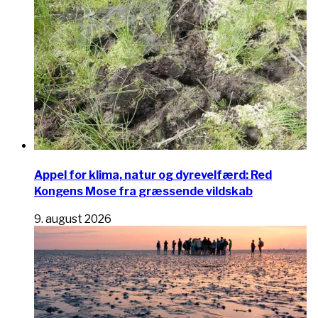
Appel for klima, natur og dyrevelfærd: Red
Kongens Mose fra græssende vildskab
9. august 2026