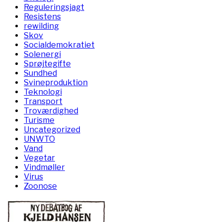
Reguleringsjagt
Resistens
rewilding
Skov
Socialdemokratiet
Solenergi
Sprøjtegifte
Sundhed
Svineproduktion
Teknologi
Transport
Troværdighed
Turisme
Uncategorized
UNWTO
Vand
Vegetar
Vindmøller
Virus
Zoonose