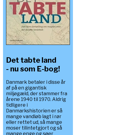
Det tabte land
- nu som E-bog!
Danmark betaler i disse år
af på en gigantisk
miljøgæld, der stammer fra
årene 1940 til 1970. Aldrig
tidligere i
Danmarkshistorien er så
mange vandløb lagt i rør
eller rettet ud, så mange
moser tilintetgjort og så
mange enge og søer