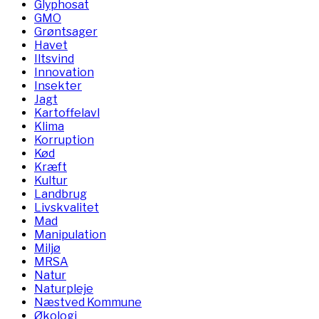
Glyphosat
GMO
Grøntsager
Havet
Iltsvind
Innovation
Insekter
Jagt
Kartoffelavl
Klima
Korruption
Kød
Kræft
Kultur
Landbrug
Livskvalitet
Mad
Manipulation
Miljø
MRSA
Natur
Naturpleje
Næstved Kommune
Økologi