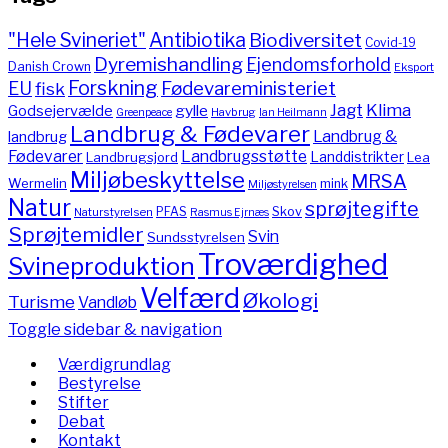
"Hele Svineriet"
Antibiotika
Biodiversitet
Covid-19
Dyremishandling
Ejendomsforhold
Danish Crown
Eksport
Forskning
Fødevareministeriet
EU
fisk
Jagt
Klima
gylle
Godsejervælde
Havbrug
Greenpeace
Ian Heilmann
Landbrug & Fødevarer
Landbrug &
landbrug
Fødevarer
Landbrugsstøtte
Landdistrikter
Landbrugsjord
Lea
Miljøbeskyttelse
MRSA
Wermelin
mink
Miljøstyrelsen
Natur
sprøjtegifte
PFAS
Skov
Naturstyrelsen
Rasmus Ejrnæs
Sprøjtemidler
Svin
Sundsstyrelsen
Troværdighed
Svineproduktion
Velfærd
Økologi
Turisme
Vandløb
Toggle sidebar & navigation
Værdigrundlag
Bestyrelse
Stifter
Debat
Kontakt