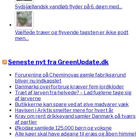
Sydsjællandsk vandløb flyder på 6. døgn med…
Væltede træer og flyvende tagsten er ikke godt
men…
Seneste nyt fra GreenUpdate.dk
Forurening på Cheminovas gamle fabriksgrund
bliver nu indkapslet
Danmarks overforbrug kræver fem jordkloder
Træt af larven fra helvede? – Lad fuglene tage sig
af larverne
Butikkerne kan spare ved at give madvarer væk
Havisen i Arktis smelter mere for hvert år
Krav om rent drikkevand samler Danmark på tværs
af partier
Økodag samlede 125.000 børn og voksne
Alle køer skal have adgang til græs og åben himmel