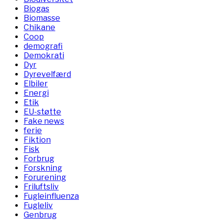
Biogas
Biomasse
Chikane
Coop
demografi
Demokrati
Dyr
Dyrevelfærd
Elbiler
Energi
Etik
EU-støtte
Fake news
ferie
Fiktion
Fisk
Forbrug
Forskning
Forurening
Friluftsliv
Fugleinfluenza
Fugleliv
Genbrug