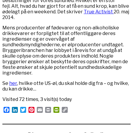
beslutninger for vores sundhed. Hvilket er en stor
fejl. Alt, hvad du har gjort for at få en sund krop, kan blive
ødelagt på en weekend. Det skriver
True Activist
20. maj
2014.
Mens producenter af fødevarer og non-alkoholiske
drikkevarer er forpligtet til at offentliggøre deres
ingredienser og er overvåget af
sundhedsmyndighederne, er ølproducenter undtaget.
Bryggeribranchen har lobbyet i årevis for at undgå at
skulle oplyse om deres produkters indhold. Nogle
bryggerier ønsker at beskytte deres opskrifter, men de
fleste ønsker at skjule potentielt sundhedsskadelige
ingredienser.
Se
her
, hvilke otte US-øl, du skal holde dig fra – og hvilke,
du kan drikke…
Visited 72 times, 3 visit(s) today
Facebook
LinkedIn
Twitter
Pinterest
Email
Print
PrintFriendly
Copy
Link