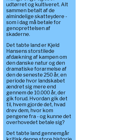
udtørret og kultiveret. Alt
sammen betalt af de
almindelige skatteydere -
som i dag må betale for
genoprettelsen af
skaderne.
Det tabte land er Kjeld
Hansens storstilede
afdækning af kampen om
den danske natur og den
dramatiske forarmelse af
den de seneste 250 år, en
periode hvor landskabet
ændret sig mere end
gennem de 10.000 år, der
gik forud. Hvordan gik det
til, hvem gjorde det, hvad
drev dem, hvor kom
pengene fra - og kunne det
overhovedet betale sig?
Det tabte land gennemgår
kritisk denne store historie