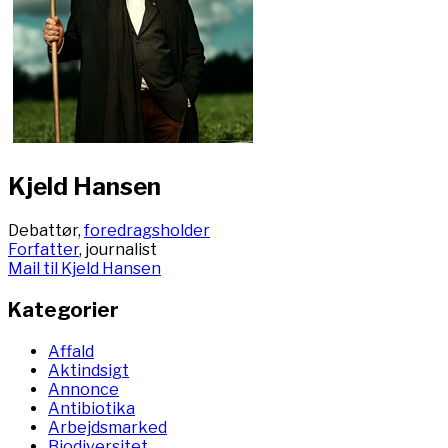
Kjeld Hansen
Debattør,
foredragsholder
Forfatter
, journalist
Mail til Kjeld Hansen
Kategorier
Affald
Aktindsigt
Annonce
Antibiotika
Arbejdsmarked
Biodiversitet