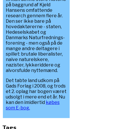
på baggrund af Kjeld
Hansens omfattende
research gennem flere år.
Den ser ikke bare på
hovedaktørerne - staten,
Hedeselskabet og
Danmarks Naturfrednings-
forening - men også på de
mange andre deltagere i
spillet: brutale liberalister,
naive naturelskere,
nazister, lykkeriddere og
alvorsfulde nyttemænd.
Det tabte land udkom på
Gads Forlag i 2008, og trods
et 2. oplag har bogen været
udsolgt i mere end et år. Nu
kan den imidlertid
købes
som E-bog.
Tags