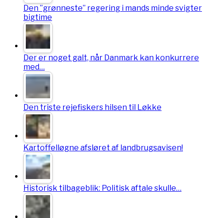
Den ”grønneste” regering i mands minde svigter
bigtime
Der er noget galt, når Danmark kan konkurrere
med…
Den triste rejefiskers hilsen til Løkke
Kartoffelløgne afsløret af landbrugsavisen!
Historisk tilbageblik: Politisk aftale skulle…